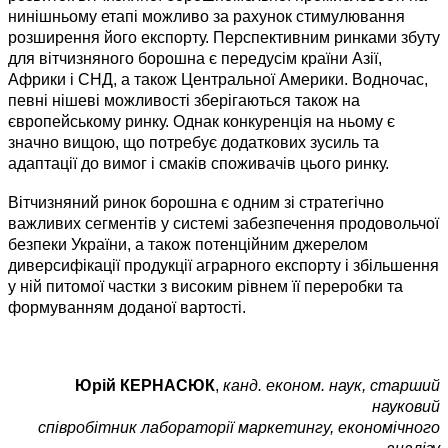
нинішньому етапі можливо за рахунок стимулювання
розширення його експорту. Перспективним ринками збуту
для вітчизняного борошна є передусім країни Азії,
Африки і СНД, а також Центральної Америки. Водночас,
певні нішеві можливості зберігаються також на
європейському ринку. Однак конкуренція на ньому є
значно вищою, що потребує додаткових зусиль та
адаптації до вимог і смаків споживачів цього ринку.
Вітчизняний ринок борошна є одним зі стратегічно
важливих сегментів у системі забезпечення продовольчої
безпеки України, а також потенційним джерелом
диверсифікації продукції аграрного експорту і збільшення
у ній питомої частки з високим рівнем її переробки та
формуванням доданої вартості.
Юрій КЕРНАСЮК
,
канд. економ. наук, старший
науковий
співробітник лабораторії маркетингу, економічного