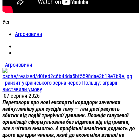
Усі
Агроновини
Агроновини
Транзит українського зерна через Польщу: аграрії
виставили умову
07 серпня 2026
Переговори про нові експортні коридори зачепили
найчутливішу для сусідів тему — там досі рахують
збитки від подій трирічної давнини. Позиція галузевої
організації сформульована без відмови від підтримки,
але з чіткою вимогою. А профільні аналітики додають до
цього ще один чинник, який до економіки взагалі не