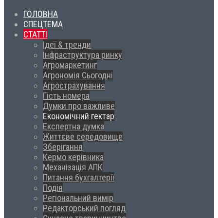
ГОЛОВНА
СПЕЦТЕМА
СТАТТІ
Ідеї & тренди
Інфраструктура ринку
Агромаркетинг
Агрономія Сьогодні
Агрострахування
Гість номера
Думки про важливе
Економічний гектар
Експертна думка
Життєве середовище
Зберігання
Кермо керівника
Механізація АПК
Питання бухгалтерії
Подія
Регіональний вимір
Редакторський погляд