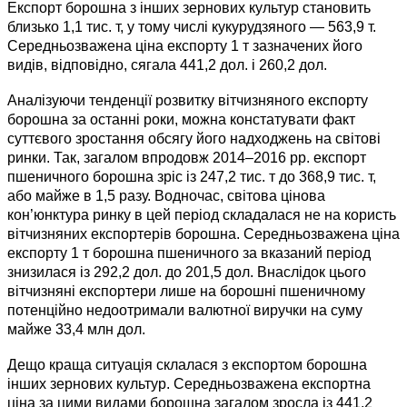
Експорт борошна з інших зернових культур становить
близько 1,1 тис. т, у тому числі кукурудзяного — 563,9 т.
Середньозважена ціна експорту 1 т зазначених його
видів, відповідно, сягала 441,2 дол. і 260,2 дол.
Аналізуючи тенденції розвитку вітчизняного експорту
борошна за останні роки, можна констатувати факт
суттєвого зростання обсягу його надходжень на світові
ринки. Так, загалом впродовж 2014–2016 рр. експорт
пшеничного борошна зріс із 247,2 тис. т до 368,9 тис. т,
або майже в 1,5 разу. Водночас, світова цінова
кон’юнктура ринку в цей період складалася не на користь
вітчизняних експортерів борошна. Середньозважена ціна
експорту 1 т борошна пшеничного за вказаний період
знизилася із 292,2 дол. до 201,5 дол. Внаслідок цього
вітчизняні експортери лише на борошні пшеничному
потенційно недоотримали валютної виручки на суму
майже 33,4 млн дол.
Дещо краща ситуація склалася з експортом борошна
інших зернових культур. Середньозважена експортна
ціна за цими видами борошна загалом зросла із 441,2