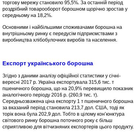
торгову мережу становило 95,5%. За останній період
роздрібний товарооборот борошном щорічно зростав у
середньому на 18,2%.
Основними і найбільшими споживачами борошна на
внутрішньому ринку є передусім підприємствами з
виробництва хлібобулочних виробів та населення.
Експорт українського борошна
Згідно з даними аналізу офіційної статистики у січні-
вересні 2017 р. Україна експортувала 315,6 тис. т
пшеничного борошна, що на 20,9% перевищило показник
аналогічного періоду 2016 р. (260,9 тис. т).
Середньозважена ціна експорту 1 т пшеничного борошна
за вказаний період становила 213,7 дол. США, тоді як
торік вона була 202,9 дол. Тобто в цілому кон’юнктура
світового ринку борошна поточного року є більш
сприятливою для вітчизняних експортерів цього продукту.