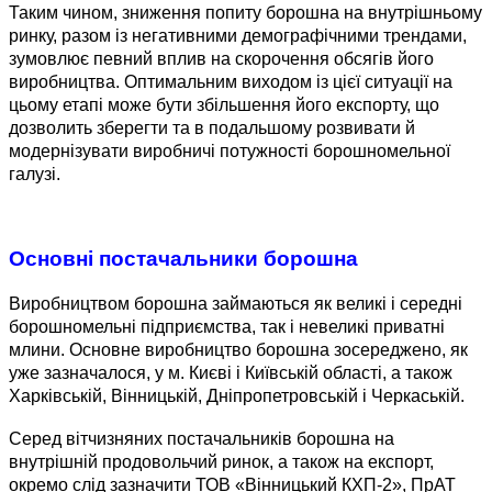
Таким чином, зниження попиту борошна на внутрішньому
ринку, разом із негативними демографічними трендами,
зумовлює певний вплив на скорочення обсягів його
виробництва. Оптимальним виходом із цієї ситуації на
цьому етапі може бути збільшення його експорту, що
дозволить зберегти та в подальшому розвивати й
модернізувати виробничі потужності борошномельної
галузі.
Основні постачальники борошна
Виробництвом борошна займаються як великі і середні
борошномельні підприємства, так і невеликі приватні
млини. Основне виробництво борошна зосереджено, як
уже зазначалося, у м. Києві і Київській області, а також
Харківській, Вінницькій, Дніпропетровській і Черкаській.
Серед вітчизняних постачальників борошна на
внутрішній продовольчий ринок, а також на експорт,
окремо слід зазначити ТОВ «Вінницький КХП-2», ПрАТ