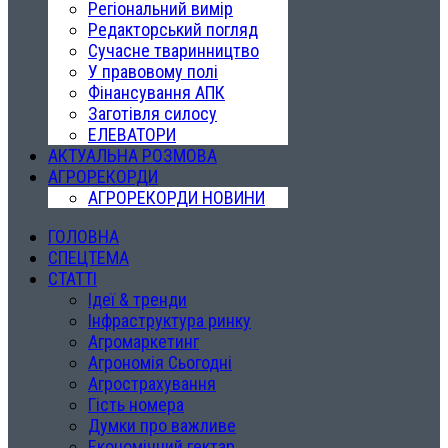
Регіональний вимір
Редакторський погляд
Сучасне тваринництво
У правовому полі
Фінансування АПК
Заготівля силосу
ЕЛЕВАТОРИ
АКТУАЛЬНА РОЗМОВА
АГРОРЕКОРДИ
АГРОРЕКОРДИ НОВИНИ
ГОЛОВНА
СПЕЦТЕМА
СТАТТІ
Ідеї & тренди
Інфраструктура ринку
Агромаркетинг
Агрономія Сьогодні
Агрострахування
Гість номера
Думки про важливе
Економічний гектар