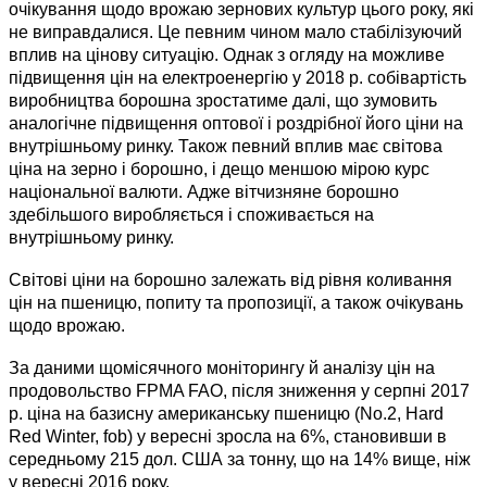
очікування щодо врожаю зернових культур цього року, які
не виправдалися. Це певним чином мало стабілізуючий
вплив на цінову ситуацію. Однак з огляду на можливе
підвищення цін на електроенергію у 2018 р. собівартість
виробництва борошна зростатиме далі, що зумовить
аналогічне підвищення оптової і роздрібної його ціни на
внутрішньому ринку. Також певний вплив має світова
ціна на зерно і борошно, і дещо меншою мірою курс
національної валюти. Адже вітчизняне борошно
здебільшого виробляється і споживається на
внутрішньому ринку.
Світові ціни на борошно залежать від рівня коливання
цін на пшеницю, попиту та пропозиції, а також очікувань
щодо врожаю.
За даними щомісячного моніторингу й аналізу цін на
продовольство FPMA FAO, після зниження у серпні 2017
р. ціна на базисну американську пшеницю (No.2, Hard
Red Winter, fob) у вересні зросла на 6%, становивши в
середньому 215 дол. США за тонну, що на 14% вище, ніж
у вересні 2016 року.