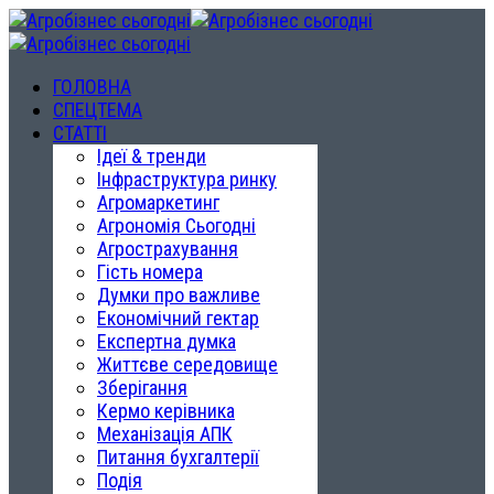
ГОЛОВНА
СПЕЦТЕМА
СТАТТІ
Ідеї & тренди
Інфраструктура ринку
Агромаркетинг
Агрономія Сьогодні
Агрострахування
Гість номера
Думки про важливе
Економічний гектар
Експертна думка
Життєве середовище
Зберігання
Кермо керівника
Механізація АПК
Питання бухгалтерії
Подія