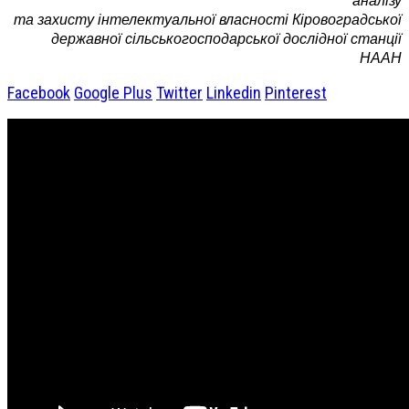
аналізу
та захисту інтелектуальної власності Кіровоградської
державної сільськогосподарської дослідної станції
НААН
Facebook
Google Plus
Twitter
Linkedin
Pinterest