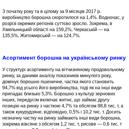
З початку року та в цілому за 9 місяців 2017 р.
виробництво борошна скоротилося на 1,4%. Водночас, у
розрізі окремих регіонів суттєво зросло. Зокрема, в
Хмельницькій області на 159,2%, Черкаській — на
135,5%, Житомирській — на 124,7%.
Асортимент борошна на українському ринку
У структурі асортименту на вітчизняному продовольчому
ринку, за даними аналізу показників минулого року,
домінує борошно пшеничне, частка якого становить
94,7% від усього його виробництва, тоді як на інші види
припадає близько 5,3%. Борошно з культур зернових
інших, передусім включає житнє, що займає другу
позицію на ринку з часткою 4,7% та обсягом 98,8 тис. т, а
також кукурудзяне, відповідно, 0,5% і 10,2 тис. т. Досить
незначну частку на ринку займають інші види борошна,
зокрема вівсяне з обсягом 1,2 тис. т, рисове — 0,6 тис. т