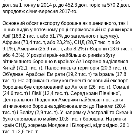
дол. за 1 тонну в 2014 р. до 452,3 дол. торік та 570,2 дол.
впродовж січня-вересня 2017-го.
Основний обсяг експорту борошна як пшеничного, так і
інших видів у поточному році спрямований на ринки країн
Азії (163,2 тис. т, або 51,7% до загального підсумку),
Африки (73,4 тис. т, або 23,2%), СНД (28,7 тис. т, або
9,1%), Америки (25,9 тис. т, або 8,2%) і Європи (13,6 тис. т,
або 4,3%). У розрізі країн-найбільших ринків збуту
вітчизняного борошно в країнах Азії окремо виділялися
Китай (72,1 тис. т), Палестинська територія (20,3 тис. т),
Об’єднані Арабські Емірати (19,2 тис. т) та Ізраїль (17,8
тис. т). На африканському континенті основний експорт
борошна був спрямований до Анголи (26 тис. т), Сомалі
(24,6 тис. т) і Лівії (12,4 тис. т). Серед країн Північної,
Центральної і Південної Америки найбільші поставки
вітчизняного борошна здійснювалися до Панами (20,4
тис. т) і Белізу (2,9 тис. т). У напрямку Австралії та Океанії
було спрямовано майже 10,8 тис. т борошна. На ринки
країн СНД, зокрема Молдови і Білорусі, відповідно, 26,1
тис. т і 2,6 тис. т.