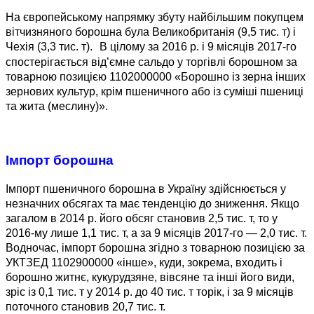
На європейському напрямку збуту найбільшим покупцем
вітчизняного борошна була Великобританія (9,5 тис. т) і
Чехія (3,3 тис. т). В цілому за 2016 р. і 9 місяців 2017-го
спостерігається від’ємне сальдо у торгівлі борошном за
товарною позицією 1102000000 «Борошно із зерна інших
зернових культур, крім пшеничного або із суміші пшениці
та жита (меслину)».
Імпорт борошна
Імпорт пшеничного борошна в Україну здійснюється у
незначних обсягах та має тенденцію до зниження. Якщо
загалом в 2014 р. його обсяг становив 2,5 тис. т, то у
2016-му лише 1,1 тис. т, а за 9 місяців ­2017-го — 2,0 тис. т.
Водночас, імпорт борошна згідно з товарною позицією за
УКТЗЕД 1102900000 «інше», куди, зокрема, входить і
борошно житнє, кукурудзяне, вівсяне та інші його види,
зріс із 0,1 тис. т у 2014 р. до 40 тис. т торік, і за 9 місяців
поточного становив 20,7 тис. т.