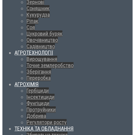
Зернові
Соняшник
Кукурудза
Ріпак
Соя
Цукровий буряк
Овочівництво
Садівництво
АГРОТЕХНОЛОГІЇ
Вирощування
Точне землеробство
Зберігання
Переробка
АГРОХІМІЯ
Гербіциди
Інсектициди
Фунгіциди
Протруйники
Добрива
Регулятори росту
ТЕХНІКА ТА ОБЛАДНАННЯ
Збиральна техніка