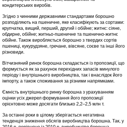
кондитерських виробів.
Згідно з чинними державними стандартами борошно
розподіляють на пшеничне, яке класифікують за сортами:
крупчатка, вищий, перший, другий і обійне; житнє: сіяне,
обдирне, обійне; житньо-пшеничне та пшенично-житнє
обійне. Також виробляється борошно з твердих сортів
пшениці, кукурудзяне, гречане, вівсяне, соєве та інші його
різновиди.
Вітчизняний ринок борошна складається із пропозиції, що
формується як за рахунок перехідних запасів минулого
періоду і внутрішнього виробництва, так і внаслідок його
імпорту, а також споживання за різними напрямками.
Ємність внутрішнього ринку борошна з урахуванням
оцінки усіх джерел формування його пропозиції
орієнтовно може досягати близько 2,2–2,5 млн т.
За останні роки в цілому зберігається негативна
тенденція зниження обсягів виробництва борошна. Так, у
2016 р. порівняно із 2010 р. виробництво борошна