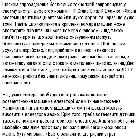
шляхом впровадження безлюдних технологій запропонував у
своєму виступі директор компанії IT Grand Віталій Блажко: «Якісні
системи ідентифікації автомобілів дуже дорогі та наразі не дуже
точні. Навіть шляпка гвинта в кріпленні номера машини може
спотворити прочитання цього номера сканером. Слід також
пам’ятати про те, що водії перед скануванням можуть
обмінюватися номерними знаками своїх автівок. Щоб цілком
усунути шахрайство, слід прибрати з вагової елеватора
працівника, який проводить зважування автомобіля із зерном, а
автоматику вагової слід сховати в металевих шкафах, які надійно
замикаються. На жаль, деякі лабораторні аналізи зерна за ДСТУ
не можна робити без участі людини, тому ризик шахрайства
залишається».
На думку спікера, необхідно контролювати не лише
розвантаження машин на елеваторі, але й їх навантаження.
Наприклад, під виглядом відходів чи сміття шахраї можуть
вивозити з елеватора зерно. Крім того, треба встановити датчики
також на пожежні ворота території елеватора. А для запобігання
шахрайським діям персоналу всі залізничні вагони-зерновози
мають бути чиповані. «Варто зазначити, що ризики втрат