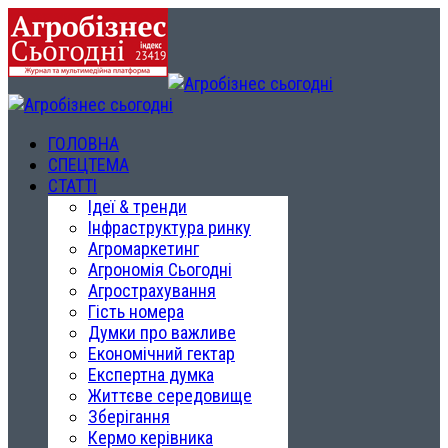
ГОЛОВНА
СПЕЦТЕМА
СТАТТІ
Ідеї & тренди
Інфраструктура ринку
Агромаркетинг
Агрономія Сьогодні
Агрострахування
Гість номера
Думки про важливе
Економічний гектар
Експертна думка
Життєве середовище
Зберігання
Кермо керівника