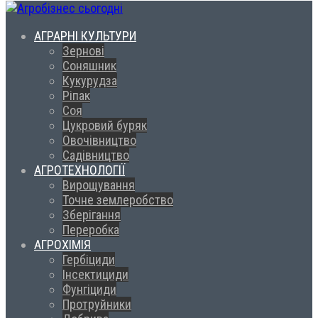
АГРАРНІ КУЛЬТУРИ
Зернові
Соняшник
Кукурудза
Ріпак
Соя
Цукровий буряк
Овочівництво
Садівництво
АГРОТЕХНОЛОГІЇ
Вирощування
Точне землеробство
Зберігання
Переробка
АГРОХІМІЯ
Гербіциди
Інсектициди
Фунгіциди
Протруйники