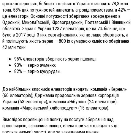
врожаїв зернових, бобових і олійних в Україні становить 78,3 млн
тонн. 58% цих потужностей належить агропідприємствам, а 42% —
це елеватори. Основні потужності зберігання зосереджено в
Одеській, Миколаївській, Кіровоградській, Полтавській і Вінницькій
областях. Зараз в Україні 1237 елеваторів, це на 7% більше, ніж
було в 2017 році. З них сертифікованих, які не лише зберігають, а
й поліпшують якість зерна — 800 із сумарною ємністю зберігання
42 млн тонн:
95% елеваторів зберігають зерно пшениці;
93% — зерно ячменю;
82% — зерно кукурудзи.
До найбільших власників елеваторів входять: компанія «Кернел»
(60 елеваторів); Державна продовольча зернова корпорація
України (53 елеватори); компанія «Нібулон» (24 елеватори);
компанія «Миронівський хлібопродукт» (15 елеваторів).
Внаслідок перевищення попиту на послуги зберігання над
пропозицією, зазначила спікер, елеватори часто надають ці
послуги низької якості, але за завищеними цінами.