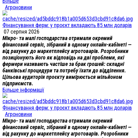
Більше
Агроновини
Фінансування ферм: у проєкт вкладають 85 млн доларів
07 серпня 2026
Мікро- та малі господарства отримали окремий
фінансовий сервіс, зібраний в одному онлайн-кабінеті —
від рахунку до маркетплейсу агротоварів. Розробники
позиціонують його як відповідь на дві проблеми, які
фермери називають частіше за брак грошей: складні
банківські процедури та потребу їхати до відділення.
Цільова аудиторія проєкту вимірюється мільйоном
підприємств.
Більше інформації
Фінансування ферм: у проєкт вкладають 85 млн доларів
Агроновини
Мікро- та малі господарства отримали окремий
фінансовий сервіс, зібраний в одному онлайн-кабінеті —
від рахунку до маркетплейсу агротоварів. Розробники