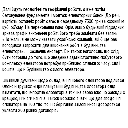
Далі йдуть геологічні та гео­фізичні роботи, а вже потім —
бетонування фундаментів і монтаж елеваторних банок. До речі,
вартість останніх робіт сягає в середньому 7500 грн за кожний м
куб. об’єму. На переконання пана Юрія, якщо будь-який підрядник
зриває графік виконання робіт, його треба замінити без вагань.
«На жаль, я не можу назвати українські компанії, які б ще раз
погодився запросити для виконання робіт з будівництва
елеватора», — зазначив експерт. Він також наголосив, що слід
бути готовим до того, що зведення адміністративно-побутового
комплексу елеватора потребує приблизно стільки ж часу, сил і
коштів, що й будівництво самого елеватора.
Цікавими думками щодо обладнання нового елеватора поділився
Олексій Грушко: «При плануванні будівництва елеватора слід
пам’ятати, що імпортна елеваторна техніка зараз вже не завжди є
кращою, ніж вітчизняна. Також корисно знати, що для зведення
елеватора на 100 тис. тонн зберігання замовникові доведеться
укласти 200 різних договорів».