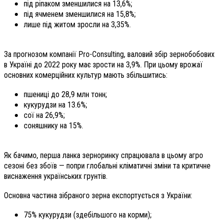
під ріпаком зменшилися на 13,6%;
під ячменем зменшилися на 15,8%;
лише під житом зросли на 3,35%.
За прогнозом компанії Pro-Consulting, валовий збір зернобобових
в Україні до 2022 року має зрости на 3,9%. При цьому врожаї
основних комерційних культур мають збільшитись:
пшениці до 28,9 млн тонн;
кукурудзи на 13.6%;
сої на 26,9%;
соняшнику на 15%.
Як бачимо, перша ланка зерноринку спрацювала в цьому агро
сезоні без збоїв — попри глобальні кліматичні зміни та критичне
виснаження українських грунтів.
Основна частина зібраного зерна експортується з України:
75% кукурудзи (здебільшого на корми);