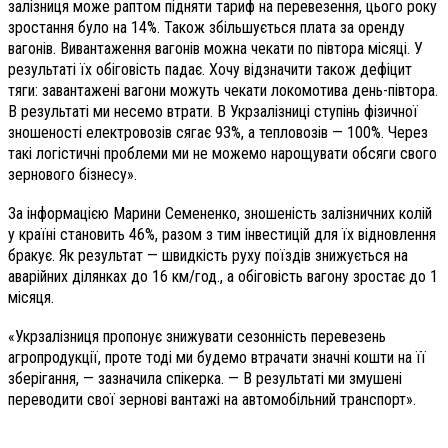
залізниця може раптом підняти тариф на перевезення, цього року
зростання було на 14%. Також збільшується плата за оренду
вагонів. Вивантаження вагонів можна чекати по півтора місяці. У
результаті їх обіговість падає. Хочу відзначити також дефіцит
тяги: завантажені вагони можуть чекати локомотива день-півтора.
В результаті ми несемо втрати. В Укрзалізниці ступінь фізичної
зношеності електровозів сягає 93%, а тепловозів — 100%. Через
такі логістичні проблеми ми не можемо нарощувати обсяги свого
зернового бізнесу».
За інформацією Марини Семененко, зношеність залізничних колій
у країні становить 46%, разом з тим інвестицій для їх відновлення
бракує. Як результат — швидкість руху поїздів знижується на
аварійних ділянках до 16 км/год., а обіговість вагону зростає до 1
місяця.
«Укрзалізниця пропонує знижувати сезонність перевезень
агропродукції, проте тоді ми будемо втрачати значні кошти на її
зберігання, — зазначила спікерка. — В результаті ми змушені
переводити свої зернові вантажі на автомобільний транспорт».