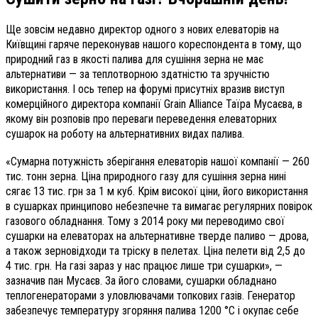
Ще зовсім недавно директор одного з нових елеваторів на
Київщині гаряче переконував нашого кореспондента в тому, що
природний газ в якості палива для сушіння зерна не має
альтернативи — за теплотворною здатністю та зручністю
використання. І ось тепер на форумі присутніх вразив виступ
комерційного директора компанії Grain Alliance Таїра Мусаєва, в
якому він розповів про переваги переведення елеваторних
сушарок на роботу на альтернативних видах палива.
«Сумарна потужність зберігання елеваторів нашої компанії — 260
тис. тонн зерна. Ціна природного газу для сушіння зерна нині
сягає 13 тис. грн за 1 м куб. Крім високої ціни, його використання
в сушарках принципово небезпечне та вимагає регулярних повірок
газового обладнання. Тому з 2014 року ми переводимо свої
сушарки на елеваторах на альтернативне тверде паливо — дрова,
а також зерновідходи та тріску в пелетах. Ціна пелети від 2,5 до
4 тис. грн. На газі зараз у нас працює лише три сушарки», —
зазначив пан Мусаєв. За його словами, сушарки обладнано
теплогенераторами з уловлювачами топкових газів. Генератор
забезпечує температуру згоряння палива 1200 °C і окупає себе