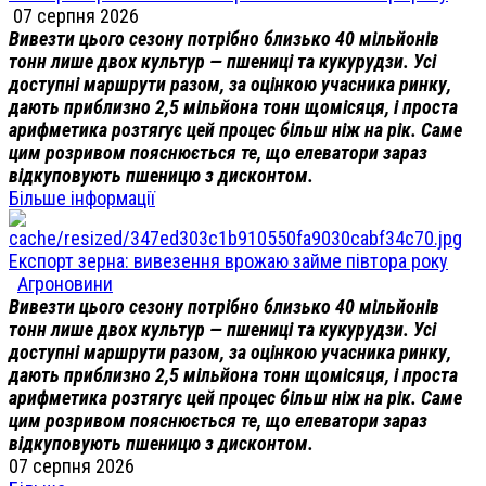
07 серпня 2026
Вивезти цього сезону потрібно близько 40 мільйонів
тонн лише двох культур — пшениці та кукурудзи. Усі
доступні маршрути разом, за оцінкою учасника ринку,
дають приблизно 2,5 мільйона тонн щомісяця, і проста
арифметика розтягує цей процес більш ніж на рік. Саме
цим розривом пояснюється те, що елеватори зараз
відкуповують пшеницю з дисконтом.
Більше інформації
Експорт зерна: вивезення врожаю займе півтора року
Агроновини
Вивезти цього сезону потрібно близько 40 мільйонів
тонн лише двох культур — пшениці та кукурудзи. Усі
доступні маршрути разом, за оцінкою учасника ринку,
дають приблизно 2,5 мільйона тонн щомісяця, і проста
арифметика розтягує цей процес більш ніж на рік. Саме
цим розривом пояснюється те, що елеватори зараз
відкуповують пшеницю з дисконтом.
07 серпня 2026