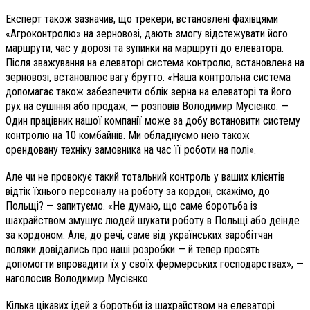
Експерт також зазначив, що трекери, встановлені фахівцями
«Агроконтролю» на зерновозі, дають змогу відстежувати його
маршрути, час у дорозі та зупинки на маршруті до елеватора.
Після зважування на елеваторі система контролю, встановлена на
зерновозі, встановлює вагу брутто. «Наша контрольна система
допомагає також забезпечити облік зерна на елеваторі та його
рух на сушіння або продаж, — розповів Володимир Мусієнко. —
Один працівник нашої компанії може за добу встановити систему
контролю на 10 комбайнів. Ми обладнуємо нею також
орендовану техніку замовника на час її роботи на полі».
Але чи не провокує такий тотальний контроль у ваших клієнтів
відтік їхнього персоналу на роботу за кордон, скажімо, до
Польщі? — запитуємо. «Не думаю, що саме боротьба із
шахрайством змушує людей шукати роботу в Польщі або деінде
за кордоном. Але, до речі, саме від українських заробітчан
поляки довідались про наші розробки — й тепер просять
допомогти впровадити їх у своїх фермерських господарствах», —
наголосив Володимир Мусієнко.
Кілька цікавих ідей з боротьби із шахрайством на елеваторі