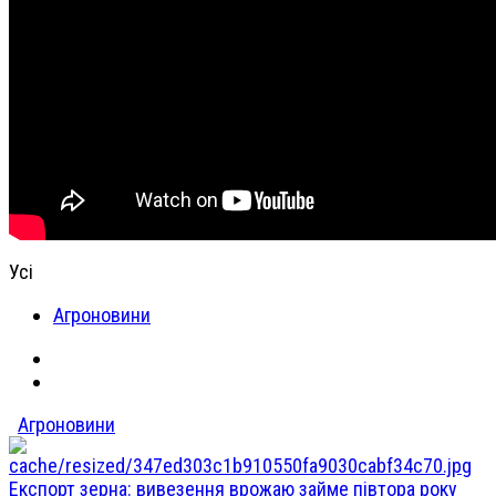
Усі
Агроновини
Агроновини
Експорт зерна: вивезення врожаю займе півтора року