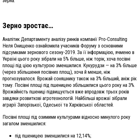
зерна.
Зерно зростає…
Аналітик Департаменту аналізу ринків компанії Pro-Consulting
Неля Онищенко ознайомила учасників Форуму з основними
підсумками зернового сезону-2019. За її інформацією, ячменю в
Україні цього року зібрали на 5% більше, ніж торік, хоча посівні
площі під цією культурою зменшилися. Кукурудзи — на 3% більше
(через збільшення посівних площ), хоча й менше, ніж
прогнозувалося. Врожай соняшнику також на 3% більший, аніж рік
тому. Посівні площі під пшеницею збільшилися цього року на 3%.
Врожайність пшениці підвищується вже впродовж трьох років
завдяки розвиткові агротехнологій. Найбільші врожаї зібрали
аграрії Запорізької, Одеської та Харківської областей.
Посівні площі під озимими культурами відносно минулого року
загалом зменшилися:
під пшеницею зменшилися на 12,14%;