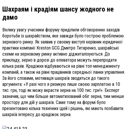
Шахраям і крадіям шансу жодного не
дамо
Велику увагу учасники форуму приділили обговоренню заходів
боротьби із шахрайством, яке завжди було гострою проблемою
зернового ринку. Як заявив у своєму виступі керівник юридичної
практики компанії Kreston GCG Дмитро Титаренко, шахрайські
схеми на зерновому ринку активно діджиталізуються. До
прикладу, зерно в дорозі до елеватора можуть перепродати
кілька разів. Крадіжки відбуваються на рівні топ-менеджменту
компаній, а також на рівні працівників середньої ланки управління.
За його словами, мотивація шахраїв зводиться до такого
аргумента: «У разі чого я ризикую лише своєю зарплатою в 10
тис. грн, тоді як можу вкрасти зерна на 100 тис. грн!». Експерт
зазначив, що чим більше автоматизований обіг зерна, тим менше
простору для дій у шахраїв. Саме тому на форумі було
презентовано кілька технічних ідей і рішень, які мають позбавити
шахраїв інтересу до крадіжок зерна.