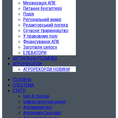
Механізація АПК
Питання бухгалтерії
Подія
Регіональний вимір
Редакторський погляд
Сучасне тваринництво
У правовому полі
Фінансування АПК
Заготівля силосу
ЕЛЕВАТОРИ
АКТУАЛЬНА РОЗМОВА
АГРОРЕКОРДИ
АГРОРЕКОРДИ НОВИНИ
ГОЛОВНА
СПЕЦТЕМА
СТАТТІ
Ідеї & тренди
Інфраструктура ринку
Агромаркетинг
Агрономія Сьогодні