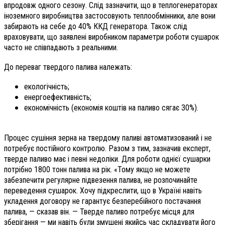
впродовж одного сезону. Слід зазначити, що в теплогенераторах
іноземного виробництва застосовують теплообмінники, але вони
забирають на себе до 40% ККД генератора. Також слід
враховувати, що заявлені виробником параметри роботи сушарок
часто не співпадають з реальними.
До переваг твердого палива належать:
екологічність;
енергоефективність;
економічність (економія коштів на паливо сягає 30%).
Процес сушіння зерна на твердому паливі автоматизований і не
потребує постійного контролю. Разом з тим, зазначив експерт,
тверде паливо має і певні недоліки. Для роботи однієї сушарки
потрібно 1800 тонн палива на рік. «Тому якщо не можете
забезпечити регулярне підвезення палива, не розпочинайте
переведення сушарок. Хочу підкреслити, що в Україні навіть
укладення договору не гарантує безперебійного постачання
палива, — сказав він. — Тверде паливо потребує місця для
зберігання — ми навіть були змушені якийсь час складувати його