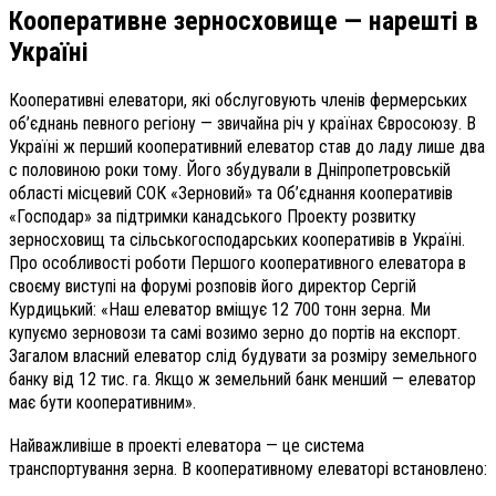
Кооперативне зерносховище — нарешті в
Україні
Кооперативні елеватори, які обслуговують членів фермерських
об’єднань певного регіону — звичайна річ у країнах Євросоюзу. В
Україні ж перший кооперативний елеватор став до ладу лише два
с половиною роки тому. Його збудували в Дніпропетровській
області місцевий СОК «Зерновий» та Об’єднання кооперативів
«Господар» за підтримки канадського Проекту розвитку
зерносховищ та сільськогосподарських кооперативів в Україні.
Про особливості роботи Першого кооперативного елеватора в
своєму виступі на форумі розповів його директор Сергій
Курдицький: «Наш елеватор вміщує 12 700 тонн зерна. Ми
купуємо зерновози та самі возимо зерно до портів на експорт.
Загалом власний елеватор слід будувати за розміру земельного
банку від 12 тис. га. Якщо ж земельний банк менший — елеватор
має бути кооперативним».
Найважливіше в проекті елеватора — це система
транспортування зерна. В кооперативному елеваторі встановлено: