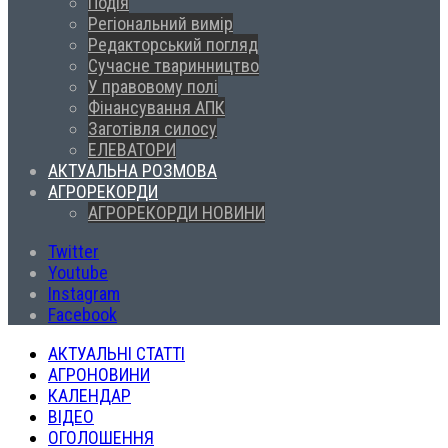
Подія
Регіональний вимір
Редакторський погляд
Сучасне тваринництво
У правовому полі
Фінансування АПК
Заготівля силосу
ЕЛЕВАТОРИ
АКТУАЛЬНА РОЗМОВА
АГРОРЕКОРДИ
АГРОРЕКОРДИ НОВИНИ
Twitter
Youtube
Instagram
Facebook
АКТУАЛЬНІ СТАТТІ
АГРОНОВИНИ
КАЛЕНДАР
ВІДЕО
ОГОЛОШЕННЯ