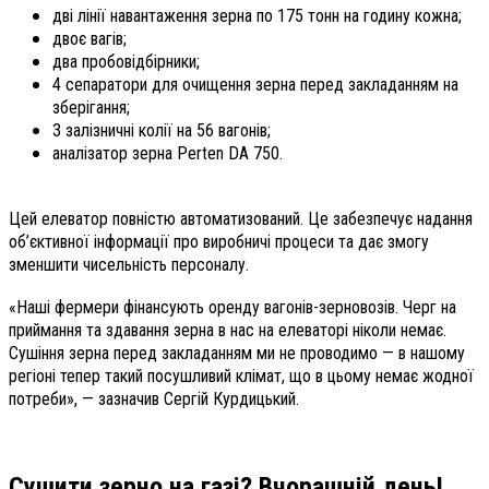
дві лінії навантаження зерна по 175 тонн на годину кожна;
двоє вагів;
два пробовідбірники;
4 сепаратори для очищення зерна перед закладанням на
зберігання;
3 залізничні колії на 56 вагонів;
аналізатор зерна Perten DA 750.
Цей елеватор повністю автоматизований. Це забезпечує надання
об’єктивної інформації про виробничі процеси та дає змогу
зменшити чисельність персоналу.
«Наші фермери фінансують оренду вагонів-зерновозів. Черг на
приймання та здавання зерна в нас на елеваторі ніколи немає.
Сушіння зерна перед закладанням ми не проводимо — в нашому
регіоні тепер такий посушливий клімат, що в цьому немає жодної
потреби», — зазначив Сергій Курдицький.
Сушити зерно на газі? Вчорашній день!