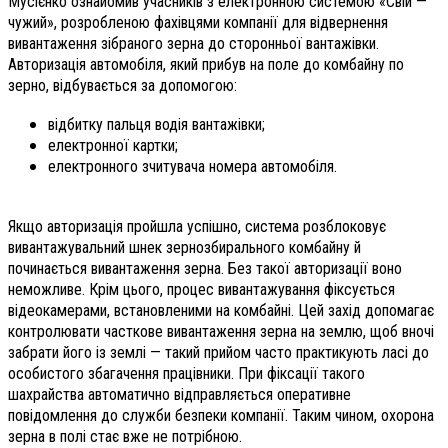
Мусієнко ознайомив учасників з електронною системою «Свій —
чужий», розробленою фахівцями компанії для відвернення
вивантаження зібраного зерна до сторонньої вантажівки.
Авторизація автомобіля, який прибув на поле до комбайну по
зерно, відбувається за допомогою:
відбитку пальця водія вантажівки;
електронної картки;
електронного зчитувача номера автомобіля.
Якщо авторизація пройшла успішно, система розблоковує
вивантажувальний шнек зернозбирального комбайну й
починається вивантаження зерна. Без такої авторизації воно
неможливе. Крім цього, процес вивантажування фіксується
відеокамерами, встановленими на комбайні. Цей захід допомагає
контролювати часткове вивантаження зерна на землю, щоб вночі
забрати його із землі — такий прийом часто практикують ласі до
особистого збагачення працівники. При фіксації такого
шахрайства автоматично відправляється оперативне
повідомлення до служби безпеки компанії. Таким чином, охорона
зерна в полі стає вже не потрібною.