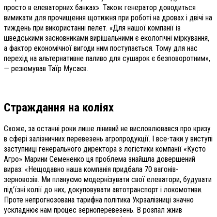
просто в елеваторних банках». Також генератор доводиться
вимикати для прочищення щотижня при роботі на дровах і двічі на
тиждень при використанні пелет. «Для нашої компанії із
шведськими засновниками вирішальними є екологічні міркування,
а фактор економічної вигоди ним поступається. Тому для нас
перехід на альтернативне паливо для сушарок є безповоротним»,
— резюмував Таїр Мусаєв.
Страждання на коліях
Схоже, за останні роки лише лінивий не висловлювався про кризу
в сфері залізничних перевезень агропродукції. І все-таки у виступі
заступниці генерального директора з логістики компанії «Кусто
Агро» Марини Семененко ця проблема знайшла довершений
вираз: «Нещодавно наша компанія придбала 70 вагонів-
зерновозів. Ми плануємо модернізувати свої елеватори, будувати
під’їзні колії до них, докуповувати автотранспорт і локомотиви.
Проте непрогнозована тарифна політика Укрзалізниці значно
ускладнює нам процес зерноперевезень. В розпал жнив