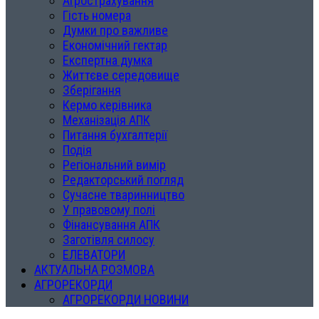
Агрострахування
Гість номера
Думки про важливе
Економічний гектар
Експертна думка
Життєве середовище
Зберігання
Кермо керівника
Механізація АПК
Питання бухгалтерії
Подія
Регіональний вимір
Редакторський погляд
Сучасне тваринництво
У правовому полі
Фінансування АПК
Заготівля силосу
ЕЛЕВАТОРИ
АКТУАЛЬНА РОЗМОВА
АГРОРЕКОРДИ
АГРОРЕКОРДИ НОВИНИ