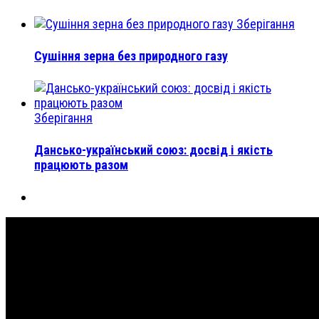
Зберігання
Сушіння зерна без природного газу
Зберігання
Дансько-український союз: досвід і якість
працюють разом