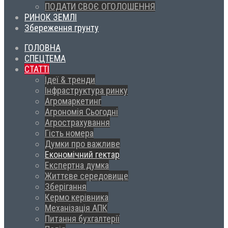
ПОДАТИ СВОЄ ОГОЛОШЕННЯ
РИНОК ЗЕМЛІ
Збереження грунту
ГОЛОВНА
СПЕЦТЕМА
СТАТТІ
Ідеї & тренди
Інфраструктура ринку
Агромаркетинг
Агрономія Сьогодні
Агрострахування
Гість номера
Думки про важливе
Економічний гектар
Експертна думка
Життєве середовище
Зберігання
Кермо керівника
Механізація АПК
Питання бухгалтерії