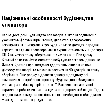
Національні особливості будівництва
елеватора
Своїм досвідом будівництва елеваторів в Україні поділився с
учасниками форуму Юрій Люшня, директор департаменту
інжинірингу ТОВ «Варіант Агро Буд». «З мого досвіду, середня
вартість зведення елеватора нині в Україні становить 200 доларів
США на кожну тонну зберігання, — сказав він. — При цьому
більший за потужністю елеватор побудувати загалом дешевше.
Якщо ж йдеться про зведення додаткових силосів на вже
діючому елеваторі, то можна вкластися і в 90 доларів за тонну
зберігання. Я не раджу віддавати одному підряднику всі
замовлення: розроблення проекту, будівництво, обладнання
елеватора та благоустрій території. Важливо визначити всі
парамет­ри роботи елеватора ще на передпроектній стадії. Тоді ж
слід визначити види та кількість всього необхідного обладнання
— аж до останнього редуктора».