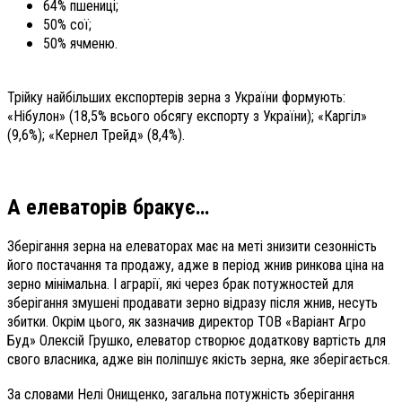
64% пшениці;
50% сої;
50% ячменю.
Трійку найбільших експортерів зерна з України формують:
«Нібулон» (18,5% всього обсягу експорту з України); «Каргіл»
(9,6%); «Кернел Трейд» (8,4%).
А елеваторів бракує…
Зберігання зерна на елеваторах має на меті знизити сезонність
його постачання та продажу, адже в період жнив ринкова ціна на
зерно мінімальна. І аграрії, які через брак потужностей для
зберігання змушені продавати зерно відразу після жнив, несуть
збитки. Окрім цього, як зазначив директор ТОВ «Варіант Агро
Буд» Олексій Грушко, елеватор створює додаткову вартість для
свого власника, адже він поліпшує якість зерна, яке зберігається.
За словами Нелі Онищенко, загальна потужність зберігання