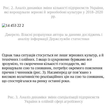
Рис. 2. Аналіз динаміки зміни кількості підприємств України,
які вирощували зернові й зернобобові культури у 2018–2020
рр.
Джерело. Власні розрахунки автора за даними досліджень і
аналізу інформації Держслужби статистики
Однак така ситуація стосується не лише зернових культур, а й
технічних і олійних. І якщо із цукровими буряками все
зрозуміло, то скорочення кількості господарств, які
вирощували сою та соняшник, потребує окремого пояснення
причин і чинників (рис. 3). Насамперед це пов’язано з
високою волативністю реалізаційних цін на сою та соняшник,
що спостерігалася на ринку останні роки.
Рис. 3. Аналіз динаміки зміни спеціалізації підприємств
України в олійній сфері агробізнесу