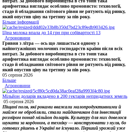
витрат. За добового виробництва в сто тонн така
арифметика виглядає особливо промовисто: технології,
стадо й обладнання світового рівня не рятують від ринку,
який опустив ціну на третину за пів року.
Більше інформації
Ціна молока впала до 14 грн при собівартості 13
Агроновини
Гривня з літра — ось що лишається одному з
найпотужніших молочних господарств країни після всіх
витрат. За добового виробництва в сто тонн така
арифметика виглядає особливо промовисто: технології,
стадо й обладнання світового рівня не рятують від ринку,
який опустив ціну на третину за пів року.
05 серпня 2026
Більше
Агроновини
Мільйон доларів вкладено в 200 гектарів непридатних земель
05 серпня 2026
Піщані поля, які роками вважали малопродуктивними й
майже не обробляли, стали майданчиком для інвестиції
розміром понад мільйон доларів. Культуру для них довелося
шукати за кордоном, а техніку — конструювати з нуля, бо
готових рішень в Україні не існувало. Перший урожай уже