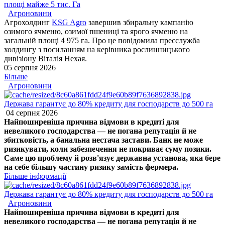
площі майже 5 тис. Га
Агроновини
Агрохолдинг
KSG Agro
завершив збиральну кампанію
озимого ячменю, озимої пшениці та ярого ячменю на
загальній площі 4 975 га. Про це повідомила пресслужба
холдингу з посиланням на керівника рослинницького
дивізіону Віталія Нехая.
05 серпня 2026
Більше
Агроновини
Держава гарантує до 80% кредиту для господарств до 500 га
04 серпня 2026
Найпоширеніша причина відмови в кредиті для
невеликого господарства — не погана репутація й не
збитковість, а банальна нестача застави. Банк не може
ризикувати, коли забезпечення не покриває суму позики.
Саме цю проблему й розв'язує державна установа, яка бере
на себе більшу частину ризику замість фермера.
Більше інформації
Держава гарантує до 80% кредиту для господарств до 500 га
Агроновини
Найпоширеніша причина відмови в кредиті для
невеликого господарства — не погана репутація й не