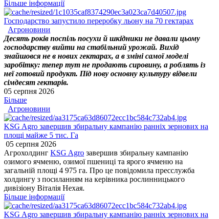
Більше інформації
Господарство запустило переробку льону на 70 гектарах
Агроновини
Десять років поспіль посухи й шкідники не давали цьому
господарству вийти на стабільний урожай. Вихід
знайшовся не в нових гектарах, а в зміні самої моделі
заробітку: тепер тут не продають сировину, а роблять із
неї готовий продукт. Під нову основну культуру відвели
сімдесят гектарів.
05 серпня 2026
Більше
Агроновини
KSG Agro завершив збиральну кампанію ранніх зернових на
площі майже 5 тис. Га
05 серпня 2026
Агрохолдинг
KSG Agro
завершив збиральну кампанію
озимого ячменю, озимої пшениці та ярого ячменю на
загальній площі 4 975 га. Про це повідомила пресслужба
холдингу з посиланням на керівника рослинницького
дивізіону Віталія Нехая.
Більше інформації
KSG Agro завершив збиральну кампанію ранніх зернових на