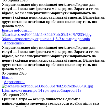
05 серпня 2026
Уперше названо ціну нинішньої логістичної кризи для
галузі — і вона вимірюється мільярдами. Заразом стало
відомо, коли альтернативні маршрути запрацюють на
повну і скільки вони насправді здатні вивезти. Відповідь на
друге питання невтішна: приблизно половину того, що
давало море.
Більше інформації
Збитки агросектору оцінили в 1,5–3 мільярди доларів
Агроновини
Уперше названо ціну нинішньої логістичної кризи для
галузі — і вона вимірюється мільярдами. Заразом стало
відомо, коли альтернативні маршрути запрацюють на
повну і скільки вони насправді здатні вивезти. Відповідь на
друге питання невтішна: приблизно половину того, що
давало море.
05 серпня 2026
Більше
Агроновини
Ціна молока впала до 14 грн при собівартості 13
05 серпня 2026
Гривня з літра — ось що лишається одному з
найпотужніших молочних господарств країни після всіх