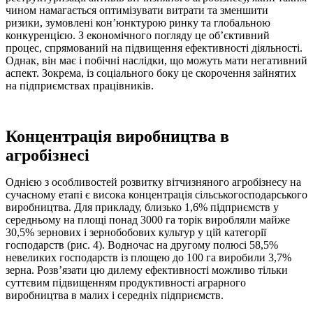
чином намагається оптимізувати витрати та зменшити
ризики, зумовлені кон’юнктурою ринку та глобальною
конкуренцією. З економічного погляду це об’єктивний
процес, спрямований на підвищення ефективності діяльності.
Однак, він має і побічні наслідки, що можуть мати негативний
аспект. Зокрема, із соціального боку це скорочення зайнятих
на підприємствах працівників.
Концентрація виробництва
в
агробізнесі
Однією з особливостей розвитку вітчизняного агробізнесу на
сучасному етапі є висока концентрація сільськогосподарського
виробництва. Для прикладу, близько 1,6% підприємств у
середньому на площі понад 3000 га торік виробляли майже
30,5% зернових і зернобобових культур у цій категорії
господарств (рис. 4). Водночас на другому полюсі 58,5%
невеликих господарств із площею до 100 га виробили 3,7%
зерна. Розв’язати цю дилему ефективності можливо тільки
суттєвим підвищенням продуктивності аграрного
виробництва в малих і середніх підприємств.