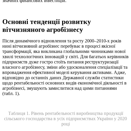
значних фінансових інвестицій.
Основні тенденції розвитку
вітчизняного агробізнесу
Після динамічного відновлення та росту 2000–2010-х років
нині вітчизняний агробізнес перебуває в процесі якісної
трансформації, яка викликана глобальними чинниками нової
хвилі технологічних інновацій у світі. Для багатьох керівників
підприємств дуже гостро стоїть питання реструктуризації
власного агробізнесу, зміни або удосконалення спеціалізації та
впровадження ефективної моделі керування активами. Адже,
відповідно до останніх даних Державної служби статистики
щодо рентабельності основних видів економічної діяльності в
агробізнесі, змушують замислитися над цими питаннями
(табл. 1).
Таблиця 1. Рівень рентабельності виробництва продукції
сільського господарства в усіх підприємствах України у 2020
році