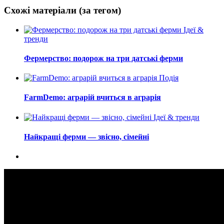
Схожі матеріали (за тегом)
Ідеї &
тренди
Фермерство: подорож на три датські ферми
Подія
FarmDemo: аграрій вчиться в аграрія
Ідеї & тренди
Найкращі ферми — звісно, сімейні