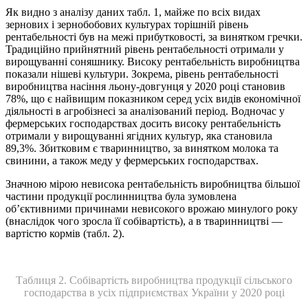
Як видно з аналізу даних табл. 1, майже по всіх видах
зернових і зернобобових культурах торішній рівень
рентабельності був на межі прибутковості, за винятком гречки.
Традиційно прийнятний рівень рентабельності отримали у
вирощуванні соняшнику. Високу рентабельність виробництва
показали нішеві культури. Зокрема, рівень рентабельності
виробництва насіння льону-довгунця у 2020 році становив
78%, що є найвищим показником серед усіх видів економічної
діяльності в агробізнесі за аналізований період. Водночас у
фермерських господарствах досить високу рентабельність
отримали у вирощуванні ягідних культур, яка становила
89,3%. Збитковим є тваринництво, за винятком молока та
свинини, а також меду у фермерських господарствах.
Значною мірою невисока рентабельність виробництва більшої
частини продукції рослинництва була зумовлена
об’єктивними причинами невисокого врожаю минулого року
(внаслідок чого зросла її собівартість), а в тваринництві —
вартістю кормів (табл. 2).
Таблиця 2. Собівартість виробництва продукції сільського
господарства в усіх підприємствах України у 2020 році