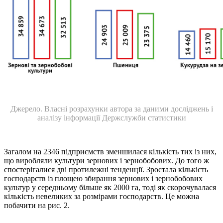
Джерело. Власні розрахунки автора за даними досліджень і
аналізу інформації Держслужби статистики
Загалом на 2346 підприємств зменшилася кількість тих із них,
що виробляли культури зернових і зернобобових. До того ж
спостерігалися дві протилежні тенденції. Зростала кількість
господарств із площею збирання зернових і зернобобових
культур у середньому більше як 2000 га, тоді як скорочувалася
кількість невеликих за розмірами господарств. Це можна
побачити на рис. 2.