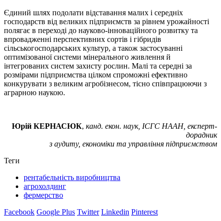
Єдиний шлях подолати відставання малих і середніх
господарств від великих підприємств за рівнем урожайності
полягає в переході до науково-інноваційного розвитку та
впровадженні перспективних сортів і гібридів
сільськогосподарських культур, а також застосуванні
оптимізованої системи мінерального живлення й
інтегрованих систем захисту рослин. Малі та середні за
розмірами підприємства цілком спроможні ефективно
конкурувати з великим агробізнесом, тісно співпрацюючи з
аграрною наукою.
Юрій КЕРНАСЮК
,
канд. екон. наук, ІСГС НААН, експерт-
дорадник
з аудиту, економіки та управління підприємством
Теги
рентабельність виробництва
агрохолдинг
фермерство
Facebook
Google Plus
Twitter
Linkedin
Pinterest