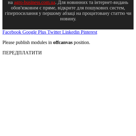
на
agro-business.com.ua
. Для новинних та інтернет-видань
обов'язковим є пряме, відкрите для пошукових систем,
гіперпосилання у першому абзаці на процитовану статтю чи
новину.
Facebook
Google Plus
Twitter
Linkedin
Pinterest
Please publish modules in
offcanvas
position.
ПЕРЕДПЛАТИТИ