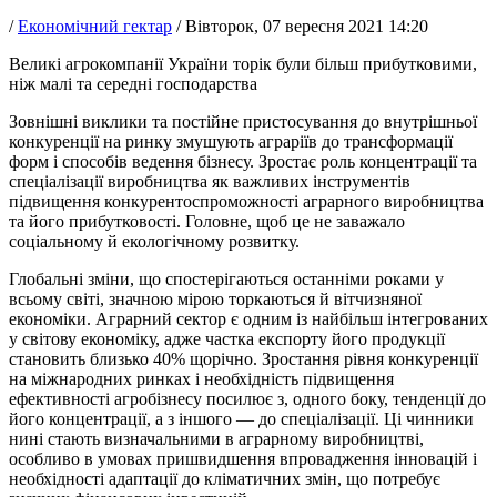
/
Економічний гектар
/
Вівторок, 07 вересня 2021 14:20
Великі агрокомпанії України торік були більш прибутковими,
ніж малі та середні господарства
Зовнішні виклики та постійне пристосування до внутрішньої
конкуренції на ринку змушують аграріїв до трансформації
форм і способів ведення бізнесу. Зростає роль концентрації та
спеціалізації виробництва як важливих інструментів
підвищення конкурентоспроможності аграрного виробництва
та його прибутковості. Головне, щоб це не заважало
соціальному й екологічному розвитку.
Глобальні зміни, що спостерігаються останніми роками у
всьому світі, значною мірою торкаються й вітчизняної
економіки. Аграрний сектор є одним із найбільш інтегрованих
у світову економіку, адже частка експорту його продукції
становить близько 40% щорічно. Зростання рівня конкуренції
на міжнародних ринках і необхідність підвищення
ефективності агробізнесу посилює з, одного боку, тенденції до
його концентрації, а з іншого — до спеціалізації. Ці чинники
нині стають визначальними в аграрному виробництві,
особливо в умовах пришвидшення впровадження інновацій і
необхідності адаптації до кліматичних змін, що потребує