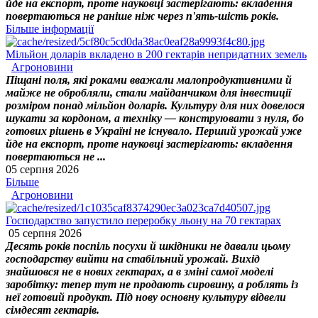
йде на експорт, проте науковці застерігають: вкладення
повертаються не раніше ніж через п'ять-шість років.
Більше інформації
Мільйон доларів вкладено в 200 гектарів непридатних земель
Агроновини
Піщані поля, які роками вважали малопродуктивними й
майже не обробляли, стали майданчиком для інвестиції
розміром понад мільйон доларів. Культуру для них довелося
шукати за кордоном, а техніку — конструювати з нуля, бо
готових рішень в Україні не існувало. Перший урожай уже
йде на експорт, проте науковці застерігають: вкладення
повертаються не ...
05 серпня 2026
Більше
Агроновини
Господарство запустило переробку льону на 70 гектарах
05 серпня 2026
Десять років поспіль посухи й шкідники не давали цьому
господарству вийти на стабільний урожай. Вихід
знайшовся не в нових гектарах, а в зміні самої моделі
заробітку: тепер тут не продають сировину, а роблять із
неї готовий продукт. Під нову основну культуру відвели
сімдесят гектарів.