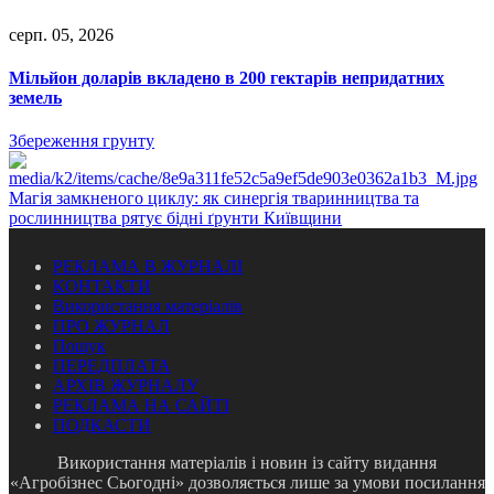
серп. 05, 2026
Мільйон доларів вкладено в 200 гектарів непридатних
земель
Збереження грунту
Магія замкненого циклу: як синергія тваринництва та
рослинництва рятує бідні ґрунти Київщини
РЕКЛАМА В ЖУРНАЛІ
КОНТАКТИ
Використання матеріалів
ПРО ЖУРНАЛ
Пошук
ПЕРЕДПЛАТА
АРХІВ ЖУРНАЛУ
РЕКЛАМА НА САЙТІ
ПОДКАСТИ
Використання матеріалів і новин із сайту видання
«Агробізнес Сьогодні» дозволяється лише за умови посилання