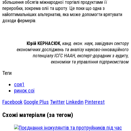
збільшення обсягів міжнародної торгівлі продуктами її
переробки, зокрема олії та шроту. Це поки що одна з
найоптимальніших альтернатив, яка може допомогти врятувати
доходи фермерів.
Юрій КЕРНАСЮК
,
канд. екон. наук, завідувач сектору
економічних досліджень та аналізу науково-інноваційного
потенціалу ІСГС НААН, експерт-дорадник з аудиту,
економіки та управління підприємством
Теги
соя1
ринок сої
Facebook
Google Plus
Twitter
Linkedin
Pinterest
Схожі матеріали (за тегом)