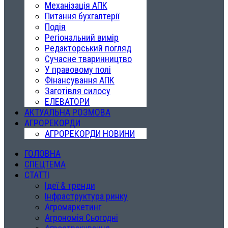
Механізація АПК
Питання бухгалтерії
Подія
Регіональний вимір
Редакторський погляд
Сучасне тваринництво
У правовому полі
Фінансування АПК
Заготівля силосу
ЕЛЕВАТОРИ
АКТУАЛЬНА РОЗМОВА
АГРОРЕКОРДИ
АГРОРЕКОРДИ НОВИНИ
ГОЛОВНА
СПЕЦТЕМА
СТАТТІ
Ідеї & тренди
Інфраструктура ринку
Агромаркетинг
Агрономія Сьогодні