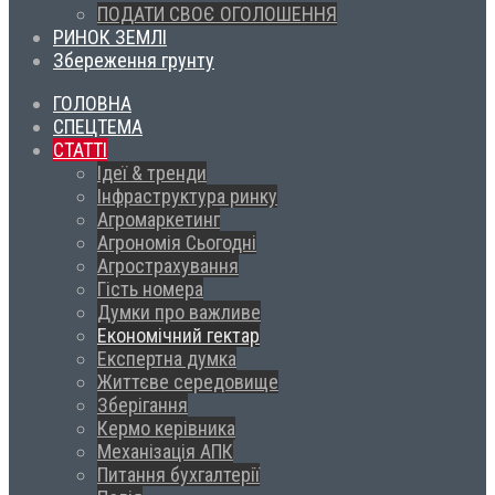
ПОДАТИ СВОЄ ОГОЛОШЕННЯ
РИНОК ЗЕМЛІ
Збереження грунту
ГОЛОВНА
СПЕЦТЕМА
СТАТТІ
Ідеї & тренди
Інфраструктура ринку
Агромаркетинг
Агрономія Сьогодні
Агрострахування
Гість номера
Думки про важливе
Економічний гектар
Експертна думка
Життєве середовище
Зберігання
Кермо керівника
Механізація АПК
Питання бухгалтерії