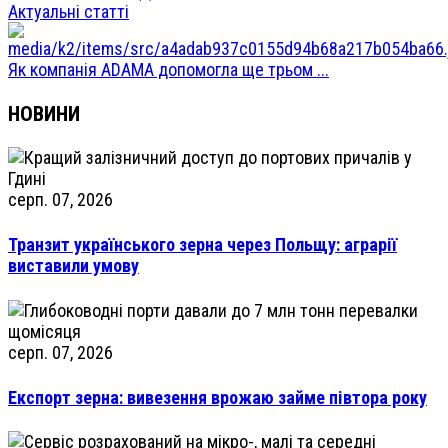
Актуальні статті
Як компанія ADAMA допомогла ще трьом ...
НОВИНИ
серп. 07, 2026
Транзит українського зерна через Польщу: аграрії
виставили умову
серп. 07, 2026
Експорт зерна: вивезення врожаю займе півтора року