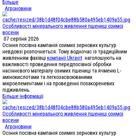
Більше
Агроновини
Особливості мінерального живлення пшениці озимої
восени
07 серпня 2026
Осіння посівна кампанія озимих зернових культур
невдовзі розпочнеться. Тому водночас із традиційним
живленням фахівці
компанії Ukravit
наголошують на
важливості проведення передпосівної обробки
насіннєвого матеріалу озимих пшениці та ячменю L-
амінокислотами та легкозасвоюваними
мікроелементами і на проведенні позакореневих
підживлень.
Більше інформації
Особливості мінерального живлення пшениці озимої
восени
Агроновини
Осіння посівна кампанія озимих зернових культур