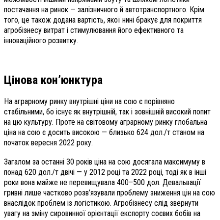
постачання на ринок — залізничного й автотранспортного. Крім
того, це також додана вартість, якої нині бракує для покриття
агробізнесу витрат і стимулювання його ефективного та
інноваційного розвитку.
Цінова кон’юнктура
На аграрному ринку внутрішні ціни на сою є порівняно
стабільними, бо існує як внутрішній, так і зовнішній високий попит
на цю культуру. Проте на світовому аграрному ринку глобальна
ціна на сою є досить високою — близько 624 дол./т станом на
початок вересня 2022 року.
Загалом за останні 30 років ціна на сою досягала максимуму в
понад 620 дол./т двічі — у 2012 році та 2022 році, тоді як в інші
роки вона майже не перевищувала 400–500 дол. Девальвації
гривні лише частково розв’язували проблему зниження цін на сою
внаслідок проблем із логістикою. Агробізнесу слід звернути
увагу на зміну сировинної орієнтації експорту соєвих бобів на