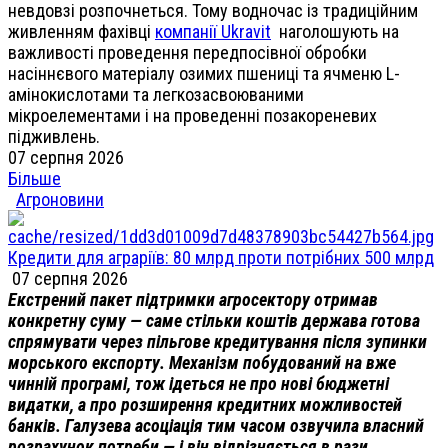
невдовзі розпочнеться. Тому водночас із традиційним
живленням фахівці
компанії Ukravit
наголошують на
важливості проведення передпосівної обробки
насіннєвого матеріалу озимих пшениці та ячменю L-
амінокислотами та легкозасвоюваними
мікроелементами і на проведенні позакореневих
підживлень.
07 серпня 2026
Більше
Агроновини
Кредити для аграріїв: 80 млрд проти потрібних 500 млрд
07 серпня 2026
Екстрений пакет підтримки агросектору отримав
конкретну суму — саме стільки коштів держава готова
спрямувати через пільгове кредитування після зупинки
морського експорту. Механізм побудований на вже
чинній програмі, тож ідеться не про нові бюджетні
видатки, а про розширення кредитних можливостей
банків. Галузева асоціація тим часом озвучила власний
розрахунок потреби — і він відрізняється в рази
.