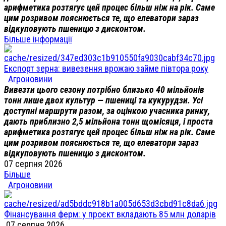
арифметика розтягує цей процес більш ніж на рік. Саме
цим розривом пояснюється те, що елеватори зараз
відкуповують пшеницю з дисконтом.
Більше інформації
Експорт зерна: вивезення врожаю займе півтора року
Агроновини
Вивезти цього сезону потрібно близько 40 мільйонів
тонн лише двох культур — пшениці та кукурудзи. Усі
доступні маршрути разом, за оцінкою учасника ринку,
дають приблизно 2,5 мільйона тонн щомісяця, і проста
арифметика розтягує цей процес більш ніж на рік. Саме
цим розривом пояснюється те, що елеватори зараз
відкуповують пшеницю з дисконтом.
07 серпня 2026
Більше
Агроновини
Фінансування ферм: у проєкт вкладають 85 млн доларів
07 серпня 2026