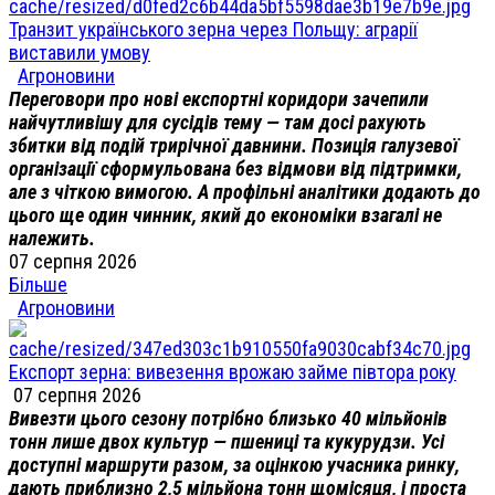
Транзит українського зерна через Польщу: аграрії
виставили умову
Агроновини
Переговори про нові експортні коридори зачепили
найчутливішу для сусідів тему — там досі рахують
збитки від подій трирічної давнини. Позиція галузевої
організації сформульована без відмови від підтримки,
але з чіткою вимогою. А профільні аналітики додають до
цього ще один чинник, який до економіки взагалі не
належить.
07 серпня 2026
Більше
Агроновини
Експорт зерна: вивезення врожаю займе півтора року
07 серпня 2026
Вивезти цього сезону потрібно близько 40 мільйонів
тонн лише двох культур — пшениці та кукурудзи. Усі
доступні маршрути разом, за оцінкою учасника ринку,
дають приблизно 2,5 мільйона тонн щомісяця, і проста