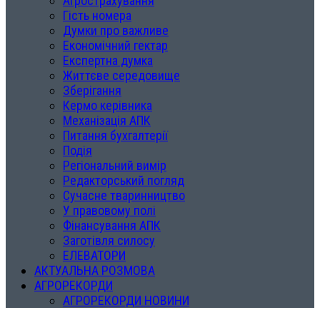
Агрострахування
Гість номера
Думки про важливе
Економічний гектар
Експертна думка
Життєве середовище
Зберігання
Кермо керівника
Механізація АПК
Питання бухгалтерії
Подія
Регіональний вимір
Редакторський погляд
Сучасне тваринництво
У правовому полі
Фінансування АПК
Заготівля силосу
ЕЛЕВАТОРИ
АКТУАЛЬНА РОЗМОВА
АГРОРЕКОРДИ
АГРОРЕКОРДИ НОВИНИ