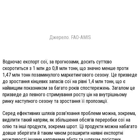
Джерело. FAO-AMIS
Водночас експорт сої, за прогнозами, досить суттєво
скоротиться з 1 млн до 0,8 млн тонн, що значно менше проти
1,47 млн тонн позаминулого маркетингового сезону. Це призведе
до зростання кінцевих запасів сої на рівні 1,4 млн тонн, що є
найвищим показником за багато років спостережень. Загалом це
призведе до певного стримування росту цін на внутрішньому
ринку наступного сезону та зростання її пропозиції.
Серед ефективних шляхів розв’язання проблеми можна, зокрема,
виділити такий напрям, як збільшення обсягів переробки сої на
олію та інші продукти, зокрема шрот. Ці продукти можна набагато
довше зберігати й таким чином розширити наявні експортні
можливості іншими напрямами збуту та шляхом логістики