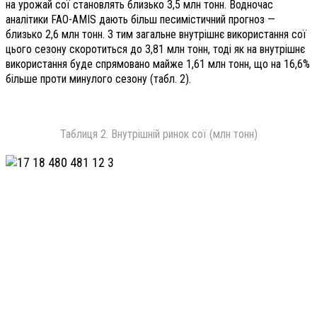
на урожай сої становлять близько 3,5 млн тонн. Водночас
аналітики FAO-AMIS дають більш песимістичний прогноз —
близько 2,6 млн тонн. З тим загальне внутрішнє використання сої
цього сезону скоротиться до 3,81 млн тонн, тоді як на внутрішнє
використання буде спрямовано майже 1,61 млн тонн, що на 16,6%
більше проти минулого сезону (табл. 2).
Таблиця 2. Внутрішній ринок сої (млн тонн)