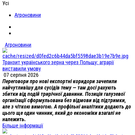
Усі
Агроновини
Агроновини
Транзит українського зерна через Польщу: аграрії
виставили умову
07 серпня 2026
Переговори про нові експортні коридори зачепили
найчутливішу для сусідів тему — там досі рахують
збитки від подій трирічної давнини. Позиція галузевої
організації сформульована без відмови від підтримки,
але з чіткою вимогою. А профільні аналітики додають до
цього ще один чинник, який до економіки взагалі не
належить.
Більше інформації