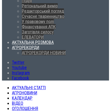
Подія
Регіональний вимір
Редакторський погляд
Сучасне тваринництво
У правовому полі
Фінансування АПК
Заготівля силосу
ЕЛЕВАТОРИ
АКТУАЛЬНА РОЗМОВА
АГРОРЕКОРДИ
АГРОРЕКОРДИ НОВИНИ
Twitter
Youtube
Instagram
Facebook
АКТУАЛЬНІ СТАТТІ
АГРОНОВИНИ
КАЛЕНДАР
ВІДЕО
ОГОЛОШЕННЯ