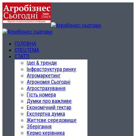
ГОЛОВНА
СПЕЦТЕМА
СТАТТІ
Ідеї & тренди
Інфраструктура ринку
Агромаркетинг
Агрономія Сьогодні
Агрострахування
Гість номера
Думки про важливе
Економічний гектар
Експертна думка
Життєве середовище
Зберігання
Кермо керівника