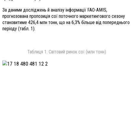
За даними досліджень й аналізу інформації FAO-AMIS,
прогнозована пропозиція сої поточного маркетингового сезону
становитиме 426,4 млн тонн, що на 6,3% більше від попереднього
періоду (табл. 1).
Таблиця 1. Світовий ринок cої (млн тонн)