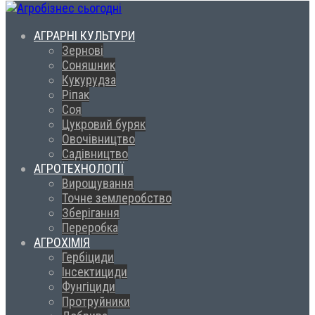
АГРАРНІ КУЛЬТУРИ
Зернові
Соняшник
Кукурудза
Ріпак
Соя
Цукровий буряк
Овочівництво
Садівництво
АГРОТЕХНОЛОГІЇ
Вирощування
Точне землеробство
Зберігання
Переробка
АГРОХІМІЯ
Гербіциди
Інсектициди
Фунгіциди
Протруйники