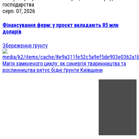
серп. 07, 2026
Фінансування ферм: у проєкт вкладають 85 млн
доларів
Збереження грунту
Магія замкненого циклу: як синергія тваринництва та
рослинництва рятує бідні ґрунти Київщини