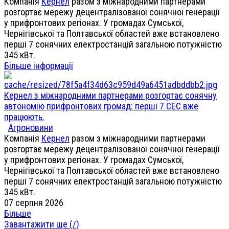
Компанія
Кернел
разом з міжнародними партнерами
розгортає мережу децентралізованої сонячної генерації
у прифронтових регіонах. У громадах Сумської,
Чернігівської та Полтавської областей вже встановлено
перші 7 сонячних електростанцій загальною потужністю
345 кВт.
Більше інформації
Кернел з міжнародними партнерами розгортає сонячну
автономію прифронтових громад: перші 7 СЕС вже
працюють.
Агроновини
Компанія
Кернел
разом з міжнародними партнерами
розгортає мережу децентралізованої сонячної генерації
у прифронтових регіонах. У громадах Сумської,
Чернігівської та Полтавської областей вже встановлено
перші 7 сонячних електростанцій загальною потужністю
345 кВт.
07 серпня 2026
Більше
Завантажити ще (
/
)