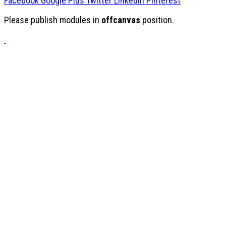
Facebook
Google Plus
Twitter
Linkedin
Pinterest
Please publish modules in
offcanvas
position.