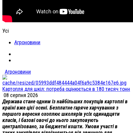
Усі
Агроновини
Агроновини
Картопля для шкіл: потреба оцінюється в 180 тисяч тонн
08 серпня 2026
Держава стане одним із найбільших покупців картоплі в
країні вже цієї осені. Безплатне гаряче харчування з
першого вересня охоплює школярів усіх одинадцяти
класів, і базові овочі до нього закуповують
централізовано, за бюджетні кошти. Умови участі в
таких закупівлях відрізняються від звичного для