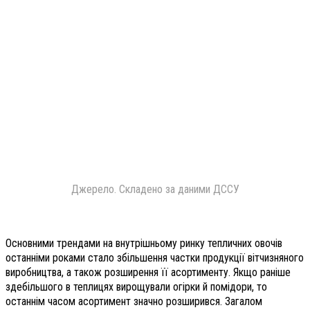
Джерело. Складено за даними ДССУ
Основними трендами на внутрішньому ринку тепличних овочів
останніми роками стало збільшення частки продукції вітчизняного
виробництва, а також розширення її асортименту. Якщо раніше
здебільшого в теплицях вирощували огірки й помідори, то
останнім часом асортимент значно розширився. Загалом