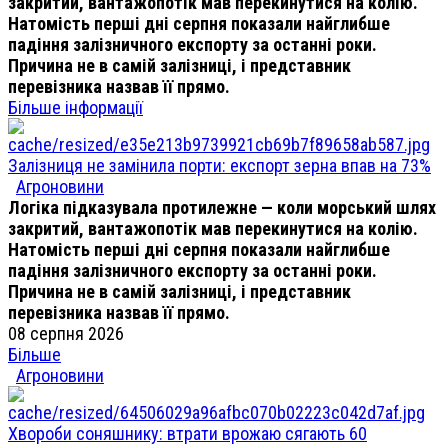
закритий, вантажопотік мав перекинутися на колію.
Натомість перші дні серпня показали найглибше
падіння залізничного експорту за останні роки.
Причина не в самій залізниці, і представник
перевізника назвав її прямо.
Більше інформації
Залізниця не замінила порти: експорт зерна впав на 73%
Агроновини
Логіка підказувала протилежне — коли морський шлях
закритий, вантажопотік мав перекинутися на колію.
Натомість перші дні серпня показали найглибше
падіння залізничного експорту за останні роки.
Причина не в самій залізниці, і представник
перевізника назвав її прямо.
08 серпня 2026
Більше
Агроновини
Хвороби соняшнику: втрати врожаю сягають 60