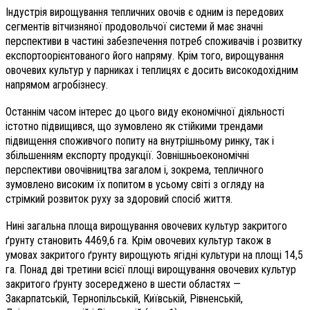
Індустрія вирощування тепличних овочів є одним із передових
сегментів вітчизняної продовольчої системи й має значні
перспективи в частині забезпечення потреб споживачів і розвитку
експортоорієнтованого його напряму. Крім того, вирощування
овочевих культур у парниках і теплицях є досить високодохідним
напрямом агробізнесу.
Останнім часом інтерес до цього виду економічної діяльності
істотно підвищився, що зумовлено як стійкими трендами
підвищення споживчого попиту на внутрішньому ринку, так і
збільшенням експорту продукції. Зовнішньоекономічні
перспективи овочівництва загалом і, зокрема, тепличного
зумовлено високим їх попитом в усьому світі з огляду на
стрімкий розвиток руху за здоровий спосіб життя.
Нині загальна площа вирощування овочевих культур закритого
ґрунту становить 4469,6 га. Крім овочевих культур також в
умовах закритого ґрунту вирощують ягідні культури на площі 14,5
га. Понад дві третини всієї площі вирощування овочевих культур
закритого ґрунту зосереджено в шести областях —
Закарпатській, Тернопільській, Київській, Рівненській,