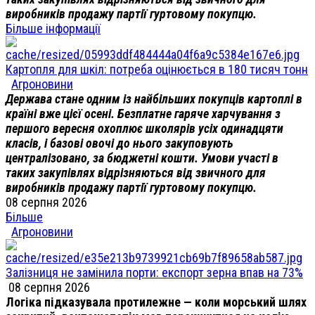
виробників продажу партії гуртовому покупцю.
Більше інформації
Картопля для шкіл: потреба оцінюється в 180 тисяч тонн
Агроновини
Держава стане одним із найбільших покупців картоплі в
країні вже цієї осені. Безплатне гаряче харчування з
першого вересня охоплює школярів усіх одинадцяти
класів, і базові овочі до нього закуповують
централізовано, за бюджетні кошти. Умови участі в
таких закупівлях відрізняються від звичного для
виробників продажу партії гуртовому покупцю.
08 серпня 2026
Більше
Агроновини
Залізниця не замінила порти: експорт зерна впав на 73%
08 серпня 2026
Логіка підказувала протилежне — коли морський шлях