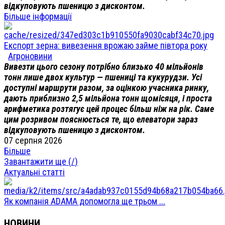
відкуповують пшеницю з дисконтом.
Більше інформації
Експорт зерна: вивезення врожаю займе півтора року
Агроновини
Вивезти цього сезону потрібно близько 40 мільйонів
тонн лише двох культур — пшениці та кукурудзи. Усі
доступні маршрути разом, за оцінкою учасника ринку,
дають приблизно 2,5 мільйона тонн щомісяця, і проста
арифметика розтягує цей процес більш ніж на рік. Саме
цим розривом пояснюється те, що елеватори зараз
відкуповують пшеницю з дисконтом.
07 серпня 2026
Більше
Завантажити ще (
/
)
Актуальні статті
Як компанія ADAMA допомогла ще трьом ...
НОВИНИ