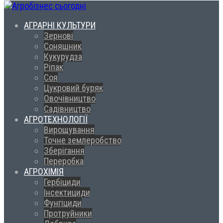
АГРАРНІ КУЛЬТУРИ
Зернові
Соняшник
Кукурудза
Ріпак
Соя
Цукровий буряк
Овочівництво
Садівництво
АГРОТЕХНОЛОГІЇ
Вирощування
Точне землеробство
Зберігання
Переробка
АГРОХІМІЯ
Гербіциди
Інсектициди
Фунгіциди
Протруйники