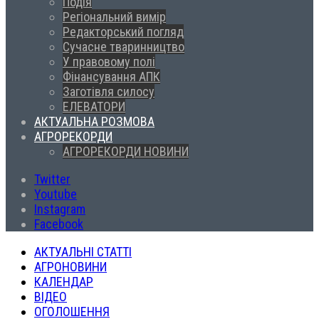
Подія
Регіональний вимір
Редакторський погляд
Сучасне тваринництво
У правовому полі
Фінансування АПК
Заготівля силосу
ЕЛЕВАТОРИ
АКТУАЛЬНА РОЗМОВА
АГРОРЕКОРДИ
АГРОРЕКОРДИ НОВИНИ
Twitter
Youtube
Instagram
Facebook
АКТУАЛЬНІ СТАТТІ
АГРОНОВИНИ
КАЛЕНДАР
ВІДЕО
ОГОЛОШЕННЯ