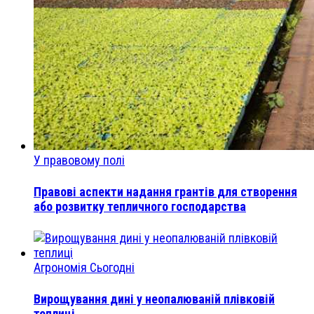
У правовому полі
Правові аспекти надання грантів для створення
або розвитку тепличного господарства
Агрономія Сьогодні
Вирощування дині у неопалюваній плівковій
теплиці