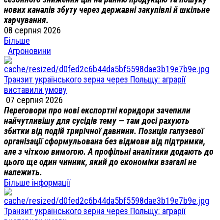
нових каналів збуту через державні закупівлі й шкільне
харчування.
08 серпня 2026
Більше
Агроновини
Транзит українського зерна через Польщу: аграрії
виставили умову
07 серпня 2026
Переговори про нові експортні коридори зачепили
найчутливішу для сусідів тему — там досі рахують
збитки від подій трирічної давнини. Позиція галузевої
організації сформульована без відмови від підтримки,
але з чіткою вимогою. А профільні аналітики додають до
цього ще один чинник, який до економіки взагалі не
належить.
Більше інформації
Транзит українського зерна через Польщу: аграрії