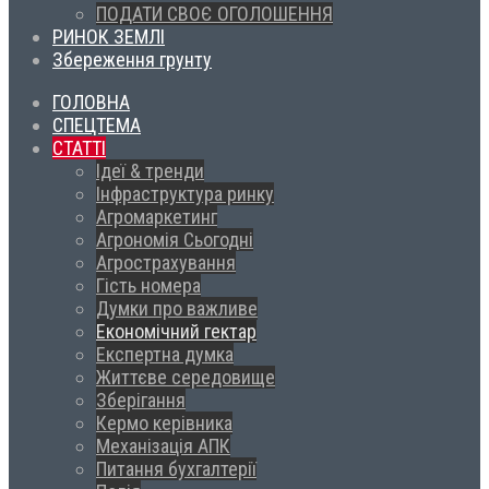
ПОДАТИ СВОЄ ОГОЛОШЕННЯ
РИНОК ЗЕМЛІ
Збереження грунту
ГОЛОВНА
СПЕЦТЕМА
СТАТТІ
Ідеї & тренди
Інфраструктура ринку
Агромаркетинг
Агрономія Сьогодні
Агрострахування
Гість номера
Думки про важливе
Економічний гектар
Експертна думка
Життєве середовище
Зберігання
Кермо керівника
Механізація АПК
Питання бухгалтерії