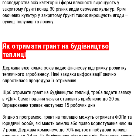
господарства всіх категорій і форм власності вирощують у
закритому ґрунті понад 30 різних видів овочевих культур. Крім
овочевих культур у закритому ґрунті також вирощують ягоди —
суниці, полуниці та лохину.
Як отримати грант на будівництво
теплиці
Держава вже кілька років надає фінансову підтримку розвитку
тепличного агробізнесу. Нині завдяки цифровізації значно
спростилася процедура її отримання.
Щоб отримати грант на будівництво теплиці, треба подати заявку
в «Дії». Саме подання заявки становить приблизно до 20 хв.
Опрацювання триває наступних 15 робочих днів.
Згідно з програмою, грант на теплицю можуть отримати ФОПи та
юридичні особи, які мають землю або право користування нею на
7 років. Держава компенсує до 70% вартості побудови теплиці