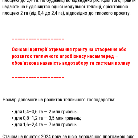
площею до 2,4 га. На будівництво відведено рік. Крім того, гранти
надають на будівництво однієї модульної теплиці, орієнтовною
площею 2 га (від 0,4 до 2,4 га), відповідно до типового проєкту.
___________________
Основні критерії отримання гранту на створення або
розвиток тепличного агробізнесу насамперед —
обов’язкова наявність водозабору та системи поливу
___________________
Розмір допомоги на розвиток тепличного господарства:
• для 0,4–0,6 га — 2 млн гривень;
• для 0,8–1,2 га — 3,5 млн гривень;
• для 1,6–2,4 га — 7 млн гривень.
Станом на початок 2024 року за цією державною програмою вже