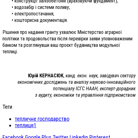
• конструкції залізобетонні (враховуючи фундамент);
• водозабір і системи поливу;
• електропостачання;
• кошторисна документація.
Рішення про надання гранту ухвалює Міністерство аграрної
політики та продовольства після перевірки заяви уповноваженим
банком та розглянувши ваш проєкт будівництва модульної
теплиці.
Юрій КЕРНАСЮК
,
канд. екон. наук, завідувач сектору
економічних досліджень та аналізу науково-інноваційного
потенціалу ІСГС НААН, експерт-дорадник
з аудиту, економіки та управління підприємством
Теги
тепличне господарство
теплиця1
Facebook
Google Plus
Twitter
Linkedin
Pinterest