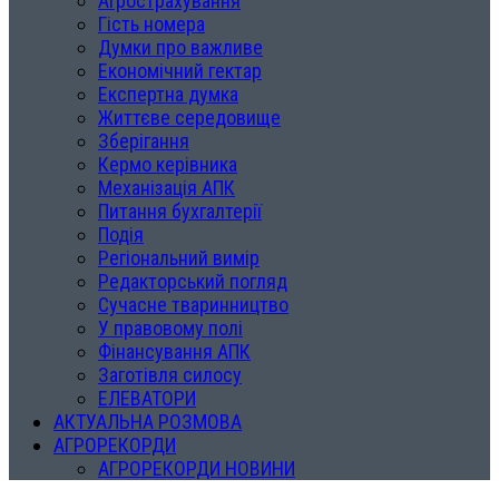
Агрострахування
Гість номера
Думки про важливе
Економічний гектар
Експертна думка
Життєве середовище
Зберігання
Кермо керівника
Механізація АПК
Питання бухгалтерії
Подія
Регіональний вимір
Редакторський погляд
Сучасне тваринництво
У правовому полі
Фінансування АПК
Заготівля силосу
ЕЛЕВАТОРИ
АКТУАЛЬНА РОЗМОВА
АГРОРЕКОРДИ
АГРОРЕКОРДИ НОВИНИ