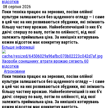
відсотків
08 серпня 2026
Поки техніка працює на зернових, посіви олійної
культури залишаються без щоденного огляду — і саме
в цей час на них розвиваються збудники, які знімають
більшу частину врожаю. Найнебезпечніший із них б'є
двічі: спершу по валу, потім по олійності, від якої
залежить приймальна ціна. За нинішніх котирувань
кожен відсоток має конкретну вартість.
Більше інформації
Хвороби соняшнику: втрати врожаю сягають 60
відсотків
Агроновини
Поки техніка працює на зернових, посіви олійної
культури залишаються без щоденного огляду — і саме
в цей час на них розвиваються збудники, які знімають
більшу частину врожаю. Найнебезпечніший із них б'є
двічі: спершу по валу, потім по олійності, від якої
залежить приймальна ціна. За нинішніх котирувань
кожен відсоток має конкретну вартість.