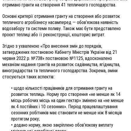
отримано гранти на створення 41 тепличного господарства.
Основні критерії отримання гранту на створення або розвиток
тепличного агробізнесу насамперед — обов’язкова наявність
водозабору та системи поливу. Також має бути представлено
проєкт теплиці або її реконструкції, кошторис витрат.
Згідно з ухваленою «Про внесення змін до порядків,
затверджених постановою Кабінету Міністрів України від 21
червня 2022 р. №738» постановою №1125, вдосконалено
механізм надання грантів на розвиток садівництва, ягідництва,
виноградарства та тепличного господарства. Зокрема, зміни
стосуються таких аспектів:
• щодо кількості працівників для отримання гранту на
розвиток теплиць. Норму про створення «не менше як 14
місць робочих місць на один гектар» змінено на «не менше
як 4 постійних і 10 сезонних». Період працевлаштування
сезонних робітників має становити не менше ніж 8 місяців
протягом року;
• додано норму, якою закріплено обов’язкову виплату