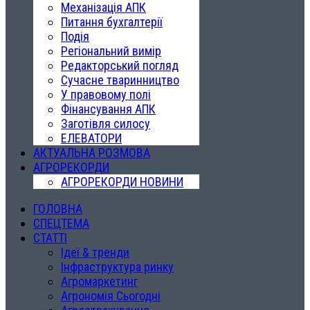
Механізація АПК
Питання бухгалтерії
Подія
Регіональний вимір
Редакторський погляд
Сучасне тваринництво
У правовому полі
Фінансування АПК
Заготівля силосу
ЕЛЕВАТОРИ
АКТУАЛЬНА РОЗМОВА
АГРОРЕКОРДИ
АГРОРЕКОРДИ НОВИНИ
ГОЛОВНА
СПЕЦТЕМА
СТАТТІ
Ідеї & тренди
Інфраструктура ринку
Агромаркетинг
Агрономія Сьогодні