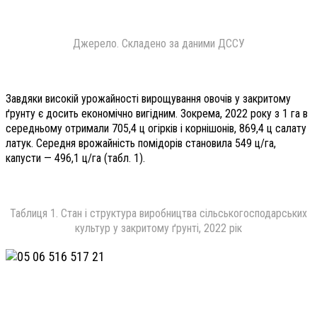
Джерело. Складено за даними ДССУ
Завдяки високій урожайності вирощування овочів у закритому
ґрунту є досить економічно вигідним. Зокрема, 2022 року з 1 га в
середньому отримали 705,4 ц огірків і корнішонів, 869,4 ц салату
латук. Середня врожайність помідорів становила 549 ц/га,
капусти — 496,1 ц/га (табл. 1).
Таблиця 1. Стан і структура виробництва сільськогосподарських
культур у закритому ґрунті, 2022 рік