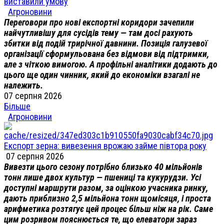
виставили умову
Агроновини
Переговори про нові експортні коридори зачепили
найчутливішу для сусідів тему — там досі рахують
збитки від подій трирічної давнини. Позиція галузевої
організації сформульована без відмови від підтримки,
але з чіткою вимогою. А профільні аналітики додають до
цього ще один чинник, який до економіки взагалі не
належить.
07 серпня 2026
Більше
Агроновини
Експорт зерна: вивезення врожаю займе півтора року
07 серпня 2026
Вивезти цього сезону потрібно близько 40 мільйонів
тонн лише двох культур — пшениці та кукурудзи. Усі
доступні маршрути разом, за оцінкою учасника ринку,
дають приблизно 2,5 мільйона тонн щомісяця, і проста
арифметика розтягує цей процес більш ніж на рік. Саме
цим розривом пояснюється те, що елеватори зараз