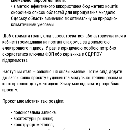
мінімальної заробітної плати;
• з метою ефективного використання бюджетних коштів
скорочено список областей для вирощування мигдалю.
Одеську область визначено як оптимальну за природно-
кліматичними умовами.
Щоб отримати грант, слід зареєструватися або авторизуватися в
кабінеті громадянина на порталі diia.gov.ua за допомогою
електронного підпису. У разі з юридичною особою потрібно
скористатися ключем ФОП або керівника з ЄДРПОУ
підприємства.
Наступний етап — заповнення онлайн-заявки. Потім слід додати
до заяви копію проєкту будівництва модульної теплиці разом із
кошторисною документацією. Заяву має підписати розробник
проєкту.
Проєкт має містити такі розділи:
• пояснювальна записка;
• архітектурні рішення;
• конструкції металеві;