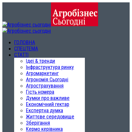
ГОЛОВНА
СПЕЦТЕМА
СТАТТІ
Ідеї & тренди
Інфраструктура ринку
Агромаркетинг
Агрономія Сьогодні
Агрострахування
Гість номера
Думки про важливе
Економічний гектар
Експертна думка
Життєве середовище
Зберігання
Кермо керівника