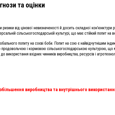
огнози та оцінки
ризики від цінової невизначеності й досить складної кон’юнктури ри
ерсальній сільськогосподарській культурі, що має стійкий попит на 
бального попиту на соєві боби. Попит на сою є найвідчутнішим інди
ою продовольчою і кормовою сільськогосподарською культурою, що ма
до використання вхідних чинників виробництва, ресурсів і агротехн
до збільшення виробництва та внутрішнього використанн