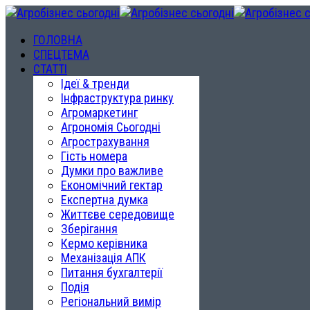
ГОЛОВНА
СПЕЦТЕМА
СТАТТІ
Ідеї & тренди
Інфраструктура ринку
Агромаркетинг
Агрономія Сьогодні
Агрострахування
Гість номера
Думки про важливе
Економічний гектар
Експертна думка
Життєве середовище
Зберігання
Кермо керівника
Механізація АПК
Питання бухгалтерії
Подія
Регіональний вимір