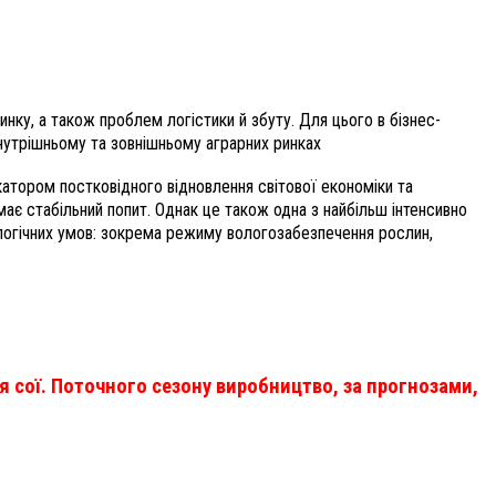
нку, а також проблем логістики й збуту. Для цього в бізнес-
внутрішньому та зовнішньому аграрних ринках
катором постковідного відновлення світової економіки та
є стабільний попит. Однак це також одна з найбільш інтенсивно
ологічних умов: зокрема режиму вологозабезпечення рослин,
я сої. Поточного сезону виробництво, за прогнозами,