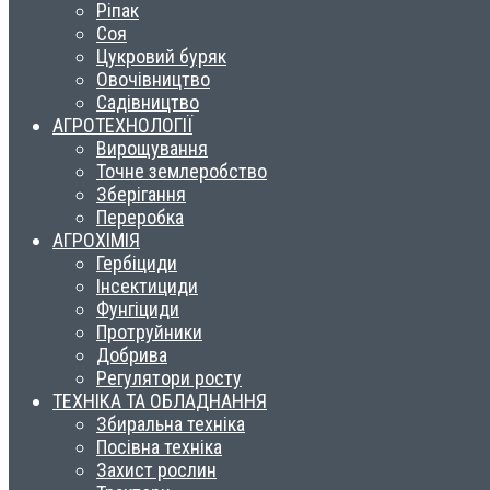
Ріпак
Соя
Цукровий буряк
Овочівництво
Садівництво
АГРОТЕХНОЛОГІЇ
Вирощування
Точне землеробство
Зберігання
Переробка
АГРОХІМІЯ
Гербіциди
Інсектициди
Фунгіциди
Протруйники
Добрива
Регулятори росту
ТЕХНІКА ТА ОБЛАДНАННЯ
Збиральна техніка
Посівна техніка
Захист рослин