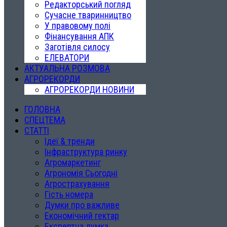
Редакторський погляд
Сучасне тваринництво
У правовому полі
Фінансування АПК
Заготівля силосу
ЕЛЕВАТОРИ
АКТУАЛЬНА РОЗМОВА
АГРОРЕКОРДИ
АГРОРЕКОРДИ НОВИНИ
ГОЛОВНА
СПЕЦТЕМА
СТАТТІ
Ідеї & тренди
Інфраструктура ринку
Агромаркетинг
Агрономія Сьогодні
Агрострахування
Гість номера
Думки про важливе
Економічний гектар
Експертна думка