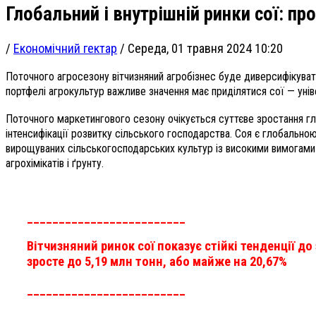
Глобальний і внутрішній ринки сої: пр
/
Економічний гектар
/
Середа, 01 травня 2024 10:20
Поточного агросезону вітчизняний агробізнес буде диверсифікувати 
портфелі агрокультур важливе значення має приділятися сої — унів
Поточного маркетингового сезону очікується суттєве зростання гло
інтенсифікації розвитку сільського господарства. Соя є глобальн
вирощуваних сільськогосподарських культур із високими вимогами 
агрохімікатів і ґрунту.
_________________________
Вітчизняний ринок сої показує стійкі тенденції 
зросте до 5,19 млн тонн, або майже на 20,67%
_________________________