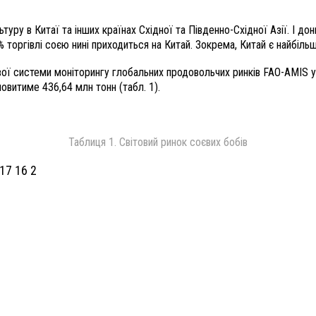
уру в Китаї та інших країнах Східної та Південно-Східної Азії. І до
 торгівлі соєю нині приходиться на Китай. Зокрема, Китай є найбільш
вої системи моніторингу глобальних продовольчих ринків FAO-AMIS у
овитиме 436,64 млн тонн (табл. 1).
Таблиця 1. Світовий ринок соєвих бобів