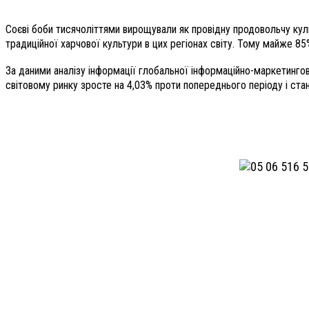
Соєві боби тисячоліттями вирощували як провідну продовольчу культ
традиційної харчової культури в цих регіонах світу. Тому майже 85%
За даними аналізу інформації глобальної інформаційно-маркетинго
світовому ринку зросте на 4,03% проти попереднього періоду і стан