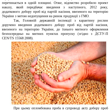
перетинається в одній площині. Отже, відомство розробило проект
наказу, який передбачає введення з наступного, 2012 року,
додаткового добору проб від партій насіння, ввезеного на територію
України з метою недопущення на ринок продукції з ГМО.
Так, Головній державній інспекції з карантину рослин
доручено введення додаткового добору проб від партій насіння,
ввезеного на територію України, до їхнього митного оформлення
безпосередньо на митних пунктах пропуску (згідно з ДСТУ-П
CEN/TS 15568:2008).
При цьому опломбована проба в супроводі акту добору проб