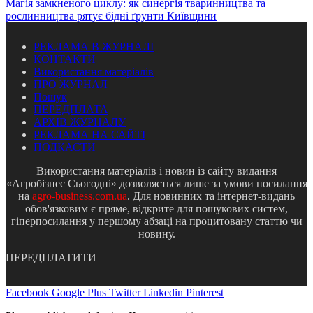
Магія замкненого циклу: як синергія тваринництва та
рослинництва рятує бідні ґрунти Київщини
РЕКЛАМА В ЖУРНАЛІ
КОНТАКТИ
Використання матеріалів
ПРО ЖУРНАЛ
Пошук
ПЕРЕДПЛАТА
АРХІВ ЖУРНАЛУ
РЕКЛАМА НА САЙТІ
ПОДКАСТИ
Використання матеріалів і новин із сайту видання
«Агробізнес Сьогодні» дозволяється лише за умови посилання
на
agro-business.com.ua
. Для новинних та інтернет-видань
обов'язковим є пряме, відкрите для пошукових систем,
гіперпосилання у першому абзаці на процитовану статтю чи
новину.
ПЕРЕДПЛАТИТИ
Facebook
Google Plus
Twitter
Linkedin
Pinterest