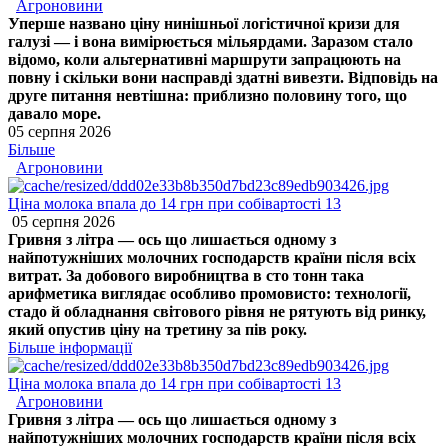
Агроновини
Уперше названо ціну нинішньої логістичної кризи для
галузі — і вона вимірюється мільярдами. Заразом стало
відомо, коли альтернативні маршрути запрацюють на
повну і скільки вони насправді здатні вивезти. Відповідь на
друге питання невтішна: приблизно половину того, що
давало море.
05 серпня 2026
Більше
Агроновини
Ціна молока впала до 14 грн при собівартості 13
05 серпня 2026
Гривня з літра — ось що лишається одному з
найпотужніших молочних господарств країни після всіх
витрат. За добового виробництва в сто тонн така
арифметика виглядає особливо промовисто: технології,
стадо й обладнання світового рівня не рятують від ринку,
який опустив ціну на третину за пів року.
Більше інформації
Ціна молока впала до 14 грн при собівартості 13
Агроновини
Гривня з літра — ось що лишається одному з
найпотужніших молочних господарств країни після всіх