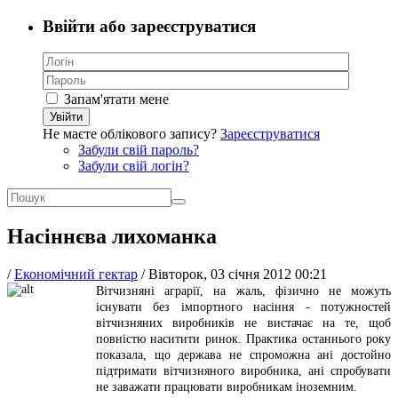
Ввійти або зареєструватися
Запам'ятати мене
Увійти
Не маєте облікового запису?
Зареєструватися
Забули свій пароль?
Забули свій логін?
Насіннєва лихоманка
/
Економічний гектар
/
Вівторок, 03 січня 2012 00:21
Вітчизняні аграрії, на жаль, фізично не можуть
існувати без імпортного насіння - потужностей
вітчизняних виробників не вистачає на те, щоб
повністю наситити ринок. Практика останнього року
показала, що держава не спроможна ані достойно
підтримати вітчизняного виробника, ані спробувати
не заважати працювати виробникам іноземним.