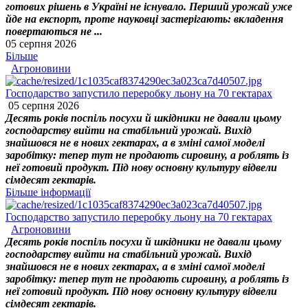
готових рішень в Україні не існувало. Перший урожай уже
йде на експорт, проте науковці застерігають: вкладення
повертаються не ...
05 серпня 2026
Більше
Агроновини
Господарство запустило переробку льону на 70 гектарах
05 серпня 2026
Десять років поспіль посухи й шкідники не давали цьому
господарству вийти на стабільний урожай. Вихід
знайшовся не в нових гектарах, а в зміні самої моделі
заробітку: тепер тут не продають сировину, а роблять із
неї готовий продукт. Під нову основну культуру відвели
сімдесят гектарів.
Більше інформації
Господарство запустило переробку льону на 70 гектарах
Агроновини
Десять років поспіль посухи й шкідники не давали цьому
господарству вийти на стабільний урожай. Вихід
знайшовся не в нових гектарах, а в зміні самої моделі
заробітку: тепер тут не продають сировину, а роблять із
неї готовий продукт. Під нову основну культуру відвели
сімдесят гектарів.