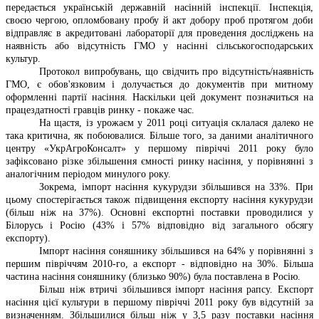
передається українській державній насінній інспекції. Інспекція,
своєю чергою, опломбовану пробу й акт добору проб протягом доби
відправляє в акредитовані лабораторії для проведення досліджень на
наявність або відсутність ГМО у насінні сільськогосподарських
культур.
Протокол випробувань, що свідчить про відсутність/наявність
ГМО, є обов'язковим і долучається до документів при митному
оформленні партії насіння. Наскільки цей документ позначиться на
працездатності гравців ринку - покаже час.
На щастя, із урожаєм у 2011 році ситуація склалася далеко не
така критична, як побоювалися. Більше того, за даними аналітичного
центру «УкрАгроКонсалт» у першому півріччі 2011 року було
зафіксовано різке збільшення ємності ринку насіння, у порівнянні з
аналогічним періодом минулого року.
Зокрема, імпорт насіння кукурудзи збільшився на 33%. При
цьому спостерігається також підвищення експорту насіння кукурудзи
(більш ніж на 37%). Основні експортні поставки проводилися у
Білорусь і Росію (43% і 57% відповідно від загального обсягу
експорту).
Імпорт насіння соняшнику збільшився на 64% у порівнянні з
першим півріччям 2010-го, а експорт - відповідно на 30%. Більша
частина насіння соняшнику (близько 90%) була поставлена в Росію.
Більш ніж втричі збільшився імпорт насіння рапсу. Експорт
насіння цієї культури в першому півріччі 2011 року був відсутній за
визначенням. Збільшилися більш ніж у 3,5 разу поставки насіння