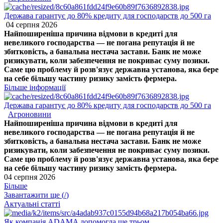
Держава гарантує до 80% кредиту для господарств до 500 га
04 серпня 2026
Найпоширеніша причина відмови в кредиті для
невеликого господарства — не погана репутація й не
збитковість, а банальна нестача застави. Банк не може
ризикувати, коли забезпечення не покриває суму позики.
Саме цю проблему й розв'язує державна установа, яка бере
на себе більшу частину ризику замість фермера.
Більше інформації
Держава гарантує до 80% кредиту для господарств до 500 га
Агроновини
Найпоширеніша причина відмови в кредиті для
невеликого господарства — не погана репутація й не
збитковість, а банальна нестача застави. Банк не може
ризикувати, коли забезпечення не покриває суму позики.
Саме цю проблему й розв'язує державна установа, яка бере
на себе більшу частину ризику замість фермера.
04 серпня 2026
Більше
Завантажити ще (
/
)
Актуальні статті
Як компанія ADAMA допомогла ще трьом ...