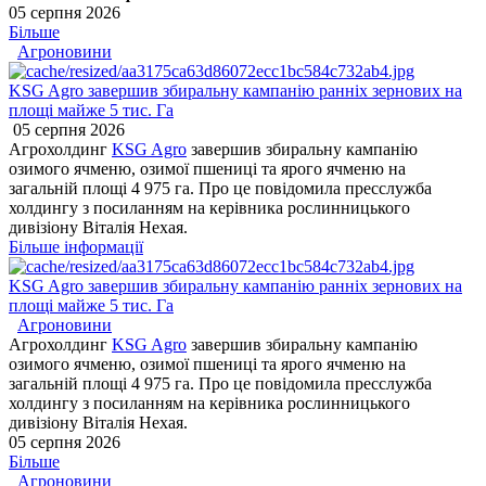
05 серпня 2026
Більше
Агроновини
KSG Agro завершив збиральну кампанію ранніх зернових на
площі майже 5 тис. Га
05 серпня 2026
Агрохолдинг
KSG Agro
завершив збиральну кампанію
озимого ячменю, озимої пшениці та ярого ячменю на
загальній площі 4 975 га. Про це повідомила пресслужба
холдингу з посиланням на керівника рослинницького
дивізіону Віталія Нехая.
Більше інформації
KSG Agro завершив збиральну кампанію ранніх зернових на
площі майже 5 тис. Га
Агроновини
Агрохолдинг
KSG Agro
завершив збиральну кампанію
озимого ячменю, озимої пшениці та ярого ячменю на
загальній площі 4 975 га. Про це повідомила пресслужба
холдингу з посиланням на керівника рослинницького
дивізіону Віталія Нехая.
05 серпня 2026
Більше
Агроновини