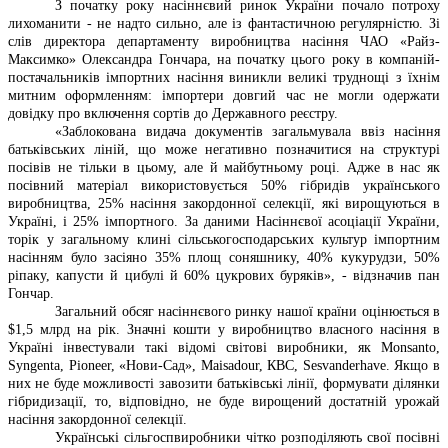
З початку року насіннєвий ринок України почало потроху
лихоманити - не надто сильно, але із фантастичною регулярністю. Зі
слів директора департаменту виробництва насіння ЧАО «Райз-
Максимко» Олександра Гончара, на початку цього року в компаній-
постачальників імпортних насіння виникли великі труднощі з їхнім
митним оформленням: імпортери довгий час не могли одержати
довідку про включення сортів до Державного реєстру.
«Заблокована видача документів загальмувала ввіз насіння
батьківських ліній, що може негативно позначитися на структурі
посівів не тільки в цьому, але й майбутньому році. Адже в нас як
посівний матеріал використовується 50% гібридів українського
виробництва, 25% насіння закордонної селекції, які вирощуються в
Україні, і 25% імпортного. За даними Насіннєвої асоціації України,
торік у загальному клині сільськогосподарських культур імпортним
насінням було засіяно 35% площ соняшнику, 40% кукурудзи, 50%
ріпаку, капусти й цибулі й 60% цукрових буряків», - відзначив пан
Гончар.
Загальний обсяг насіннєвого ринку нашої країни оцінюється в
$1,5 млрд на рік. Значні кошти у виробництво власного насіння в
Україні інвестували такі відомі світові виробники, як Monsanto,
Syngenta, Pioneer, «Нови-Сад», Maisadour, КВС, Sesvanderhave. Якщо в
них не буде можливості завозити батьківські лінії, формувати ділянки
гібридизації, то, відповідно, не буде вирощений достатній урожай
насіння закордонної селекції.
Українські сільгоспвиробники чітко розподіляють свої посівні