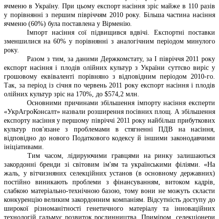
ячменю в Україну. При цьому експорт насіння зріс майже в 110 разів
у порівнянні з першим півріччям 2010 року. Більша частина насіння
ячменю (60%) була поставлена у Вірменію.
Імпорт насіння сої підвищився вдвічі. Експортні поставки
зменшилися на 60% у порівнянні з аналогічним періодом минулого
року.
Разом з тим, за даними Держкомстату, за I півріччя 2011 року
експорт насіння і плодів олійних культур з України суттєво виріс у
грошовому еквіваленті порівняно з відповідним періодом 2010-го.
Так, за період із січня по червень 2011 року експорт насіння і плодів
олійних культур зріс на 170%, до $574,2 млн.
Основними причинами збільшення імпорту насіння експерти
«УкрАгроКонсалт» назвали розширення посівних площ. А збільшення
експорту насіння у першому півріччі 2011 року найбільш прибуткових
культур пов'язане з проблемами в стягненні ПДВ на насіння,
відповідно до нового Податкового кодексу й іншими законодавчими
ініціативами.
Тим часом, лідируючими гравцями на ринку залишаються
закордонні бренди зі світовим ім'ям та українськими філіями. «На
жаль, у вітчизняних селекційних установ (в основному державних)
постійно виникають проблеми з фінансуванням, витоком кадрів,
слабкою матеріально-технічною базою, тому вони не можуть скласти
конкуренцію великим закордонним компаніям. Відсутність доступу до
широкої різноманітності генетичного матеріалу та інноваційних
технологій гальмує розвиток рослинництва. Приміром, селекціонери