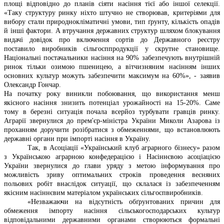
площі відповідно до планів сіяти насіння тієї або іншої селекції.
«Таку структуру ринку ніхто штучно не створював, критеріями для
вибору стали природнокліматичні умови, тип ґрунту, кількість опадів
й інші фактори. А втручання державних структур шляхом блокування
видачі довідок про включення сортів до Державного реєстру
поставило виробників сільгосппродукції у скрутне становище.
Національні постачальники насіння на 90% забезпечують внутрішній
ринок тільки озимою пшеницею, а вітчизняним насінням інших
основних культур можуть забезпечити максимум на 60%», - заявив
Олександр Гончар.
На початку року виникли побоювання, що використання менш
якісного насіння знизить потенціал урожайності на 15-20%. Саме
тому в березні ситуація почала всерйоз турбувати гравців ринку.
Аграрії звернулися до прем'єр-міністра України Миколи Азарова із
проханням доручити розібратися з обмеженнями, що встановлюють
державні органи при імпорті насіння в Україну.
Так, в Асоціації «Український клуб аграрного бізнесу» разом
з Українською аграрною конфедерацією і Насіннєвою асоціацією
України звернулися до глави уряду з метою інформування про
можливість зриву оптимальних строків проведення весняних
польових робіт внаслідок ситуації, що склалася із забезпеченням
якісним насіннєвим матеріалом українських сільгоспвиробників.
«Незважаючи на відсутність обґрунтованих причин для
обмеження імпорту насіння сільськогосподарських культур
відповідальними державними органами створюються формальні