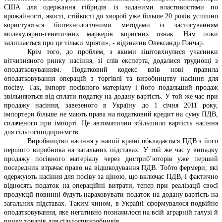
США для одержання гібридів із заданими властивостями по
врожайності, якості, стійкості до хвороб уже більше 20 років успішно
користуються біотехнологічними методами із застосуванням
молекулярно-генетичних маркерів корисних ознак. Нам поки
залишається про це тільки мріяти», - відзначив Олександр Гончар.
Крім того, до проблем, з якими зіштовхнулися учасники
вітчизняного ринку насіння, зі слів експерта, додалися труднощі з
оподатковуванням. Податковий кодекс ввів нові правила
оподатковування операцій з торгівлі та виробництву насіння для
посіву. Так, імпорт посівного матеріалу і його подальший продаж
звільняються від сплати податку на додану вартість. У той же час при
продажу насіння, завезеного в Україну до 1 січня 2011 року,
імпортери більше не мають права на податковий кредит на суму ПДВ,
сплаченого при імпорті. Це автоматично збільшило вартість насіння
для сільгосппідприємств.
Виробництво насіння у нашій країні обкладається ПДВ з його
першого виробника на загальних підставах. У той же час у випадку
продажу посівного матеріалу через дистриб’юторів уже перший
посередник втрачає право на відшкодування ПДВ. Тобто фермери, які
одержують насіння для посіву за ціною, що включає ПДВ, і фактично
відносять податок на операційні витрати, тепер при реалізації своєї
продукції повинні будуть нараховувати податок на додану вартість на
загальних підставах. Таким чином, в Україні сформувалося подвійне
оподатковування, яке негативно позначилося на всій аграрній галузі й
ринку товарів для сільгоспвиробників.