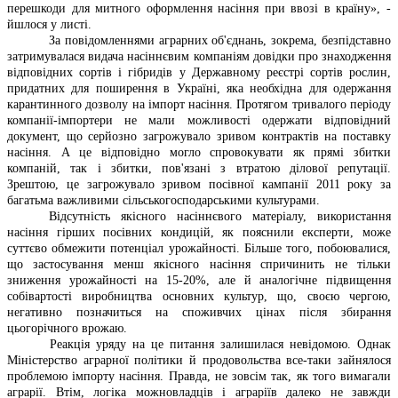
перешкоди для митного оформлення насіння при ввозі в країну», -
йшлося у листі.
За повідомленнями аграрних об'єднань, зокрема, безпідставно
затримувалася видача насіннєвим компаніям довідки про знаходження
відповідних сортів і гібридів у Державному реєстрі сортів рослин,
придатних для поширення в Україні, яка необхідна для одержання
карантинного дозволу на імпорт насіння. Протягом тривалого періоду
компанії-імпортери не мали можливості одержати відповідний
документ, що серйозно загрожувало зривом контрактів на поставку
насіння. А це відповідно могло спровокувати як прямі збитки
компаній, так і збитки, пов'язані з втратою ділової репутації.
Зрештою, це загрожувало зривом посівної кампанії 2011 року за
багатьма важливими сільськогосподарськими культурами.
Відсутність якісного насіннєвого матеріалу, використання
насіння гірших посівних кондицій, як пояснили експерти, може
суттєво обмежити потенціал урожайності. Більше того, побоювалися,
що застосування менш якісного насіння спричинить не тільки
зниження урожайності на 15-20%, але й аналогічне підвищення
собівартості виробництва основних культур, що, своєю чергою,
негативно позначиться на споживчих цінах після збирання
цьогорічного врожаю.
Реакція уряду на це питання залишилася невідомою. Однак
Міністерство аграрної політики й продовольства все-таки зайнялося
проблемою імпорту насіння. Правда, не зовсім так, як того вимагали
аграрії. Втім, логіка можновладців і аграріїв далеко не завжди