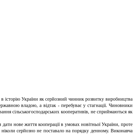
я в історію України як серйозний чинник розвитку виробництва
ржавною владою, а відтак - перебуває у стагнації. Чиновники
нування сільськогосподарських кооперативів, не сприймаються як
дати нове життя кооперації в умовах новітньої України, проте
ї ніколи серйозно не поставало на порядку денному. Виконавча