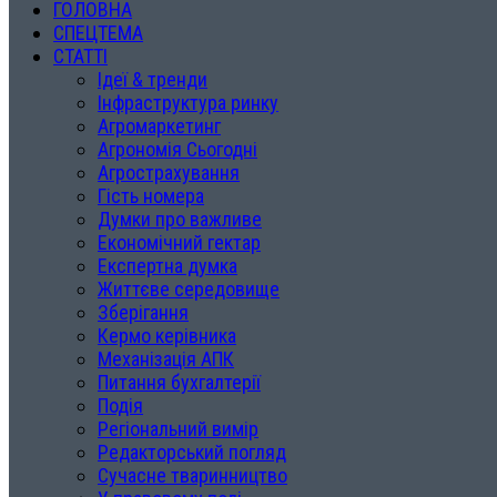
ГОЛОВНА
СПЕЦТЕМА
СТАТТІ
Ідеї & тренди
Інфраструктура ринку
Агромаркетинг
Агрономія Сьогодні
Агрострахування
Гість номера
Думки про важливе
Економічний гектар
Експертна думка
Життєве середовище
Зберігання
Кермо керівника
Механізація АПК
Питання бухгалтерії
Подія
Регіональний вимір
Редакторський погляд
Сучасне тваринництво