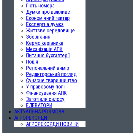
Гість номера
Думки про важливе
Економічний гектар
Експертна думка
Життєве середовище
Зберігання
Кермо керівника
Механізація АПК
Питання бухгалтерії
Подія
Регіональний вимір
Редакторський погляд
Сучасне тваринництво
У правовому полі
Фінансування АПК
Заготівля силосу
ЕЛЕВАТОРИ
АКТУАЛЬНА РОЗМОВА
АГРОРЕКОРДИ
АГРОРЕКОРДИ НОВИНИ