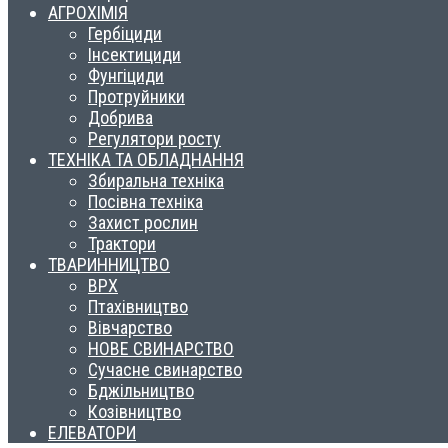
АГРОХІМІЯ
Гербіциди
Інсектициди
Фунгіциди
Протруйники
Добрива
Регулятори росту
ТЕХНІКА ТА ОБЛАДНАННЯ
Збиральна техніка
Посівна техніка
Захист рослин
Трактори
ТВАРИННИЦТВО
ВРХ
Птахівництво
Вівчарство
НОВЕ СВИНАРСТВО
Сучасне свинарство
Бджільництво
Козівництво
ЕЛЕВАТОРИ