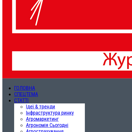
ГОЛОВНА
СПЕЦТЕМА
СТАТТІ
Ідеї & тренди
Інфраструктура ринку
Агромаркетинг
Агрономія Сьогодні
Агрострахування