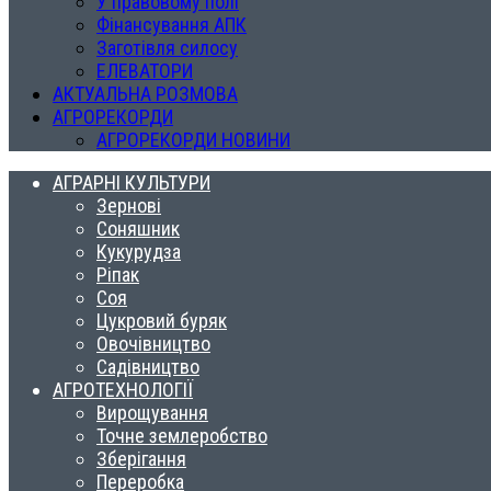
У правовому полі
Фінансування АПК
Заготівля силосу
ЕЛЕВАТОРИ
АКТУАЛЬНА РОЗМОВА
АГРОРЕКОРДИ
АГРОРЕКОРДИ НОВИНИ
АГРАРНІ КУЛЬТУРИ
Зернові
Соняшник
Кукурудза
Ріпак
Соя
Цукровий буряк
Овочівництво
Садівництво
АГРОТЕХНОЛОГІЇ
Вирощування
Точне землеробство
Зберігання
Переробка