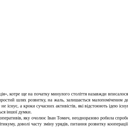
ація», котре ще на початку минулого століття назавжди вписалос
простий шлях розвитку, на жаль, залишається малопоміченим де
е не існує, а кроки сучасних активістів, які відстоюють ідею іс
ься іншої думки.
перативів, яку очолює Іван Томич, неодноразово робила спроби 
ітикуму, доволі часту зміну урядів, питання розвитку коопераці