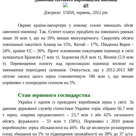
Джерело:
USDA
, червень, 2012 рік
Окремі країни-імпортери у новому сезоні зменшать обсяг
завезеної пшениці. Так, Єгипет планує придбати на зовнішніх ринках
лише 10 млн т, що на 10% менше минулорічного. Скоротять обсяги
зовнішньої закупівлі Алжир на 15%, Китай – 17%, Південна Корея –
24%, країни ЄС – 26%. Проте основними покупцями пшениці в світі
залишаться Бразилія (7 млн т), Індонезія (6,8 млн т), Японія (5,9 млн
т). Перевищення попиту над пропозицією пшениці вплине на
зменшення перехідних залишків. Очікується, що у 2012-2013 МР
світові запаси цього зерна становитимуть 186 млн т, що менше
порівняно з попереднім сезоном на 5%.
Стан зернового господарства
Україна є одним із провідних виробників зерна у світі. За
даними державної служби статистики України торік зібрано 56,7 млн
т зерна, зокрема продовольчого – 23,7 млн т або 42% загального
обсягу, фуражного – 33 млн т (58%). Порівняно з 2010 роком
виробництво зерна збільшилося на 44%. На це вплинуло розширення
площ збирання на 5% та підвищення урожайності на 38% до 37 ц/га.