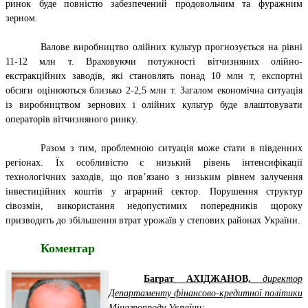
ринок буде повністю забезпечений продовольчим та фуражним
зерном.
Валове виробництво олійних культур прогнозується на рівні
11-12 млн т. Враховуючи потужності вітчизняних олійно-
екстракційних заводів, які становлять понад 10 млн т, експортні
обсяги оцінюються близько 2-2,5 млн т. Загалом економічна ситуація
із виробництвом зернових і олійних культур буде влаштовувати
операторів вітчизняного ринку.
Разом з тим, проблемною ситуація може стати в південних
регіонах. Їх особливістю є низький рівень інтенсифікації
технологічних заходів, що пов’язано з низьким рівнем залучення
інвестиційних коштів у аграрний сектор. Порушення структур
сівозмін, використання недопустимих попередників щороку
призводить до збільшення втрат урожаїв у степових районах України.
Коментар
Баграт АХІДЖАНОВ,
директор
Департаменту фінансово-кредитної політики
Мінагропроду України: