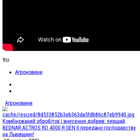
Усі
Агроновини
Агроновини
Комбінований обробіток і внесення добрив: перший
BEDNAR ACTROS RO 4000 R GEN II передано господарству
на Львівщині!