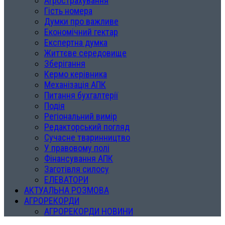
Агрострахування
Гість номера
Думки про важливе
Економічний гектар
Експертна думка
Життєве середовище
Зберігання
Кермо керівника
Механізація АПК
Питання бухгалтерії
Подія
Регіональний вимір
Редакторський погляд
Сучасне тваринництво
У правовому полі
Фінансування АПК
Заготівля силосу
ЕЛЕВАТОРИ
АКТУАЛЬНА РОЗМОВА
АГРОРЕКОРДИ
АГРОРЕКОРДИ НОВИНИ