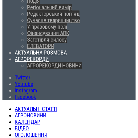
Подія
Регіональний вимір
Редакторський погляд
Сучасне тваринництво
У правовому полі
Фінансування АПК
Заготівля силосу
ЕЛЕВАТОРИ
АКТУАЛЬНА РОЗМОВА
АГРОРЕКОРДИ
АГРОРЕКОРДИ НОВИНИ
Twitter
Youtube
Instagram
Facebook
АКТУАЛЬНІ СТАТТІ
АГРОНОВИНИ
КАЛЕНДАР
ВІДЕО
ОГОЛОШЕННЯ