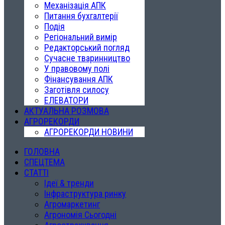
Механізація АПК
Питання бухгалтерії
Подія
Регіональний вимір
Редакторський погляд
Сучасне тваринництво
У правовому полі
Фінансування АПК
Заготівля силосу
ЕЛЕВАТОРИ
АКТУАЛЬНА РОЗМОВА
АГРОРЕКОРДИ
АГРОРЕКОРДИ НОВИНИ
ГОЛОВНА
СПЕЦТЕМА
СТАТТІ
Ідеї & тренди
Інфраструктура ринку
Агромаркетинг
Агрономія Сьогодні