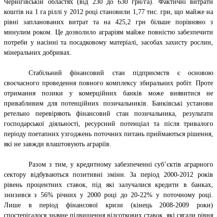
Чернігівській областях (від 230 до 630 грн/га). Фактичні витрати
коштів на 1 га ріллі у 2012 році становили 1,77 тис. грн, що майже на
рівні запланованих витрат та на 425,2 грн більше порівняно з
минулим роком. Це дозволило аграріям майже повністю забезпечити
потреби у насінні та посадковому матеріалі, засобах захисту рослин,
мінеральних добривах.
Стабільний фінансовий стан підприємств є основою
своєчасного проведення повного комплексу збиральних робіт. Проте
отримання позики у комерційних банків може виявитися не
привабливим для потенційних позичальників. Банківські установи
ретельно перевіряють фінансовий стан позичальника, результати
господарської діяльності, ресурсний потенціал та після тривалого
періоду поетапних узгоджень поточних питань приймаються рішення,
які не завжди влаштовують аграріїв.
Разом з тим, у кредитному забезпеченні суб’єктів аграрного
сектору відбуваються позитивні зміни. За період 2000-2012 років
рівень процентних ставок, під які залучалися кредити в банках,
знизився з 56% річних у 2000 році до 20-22% у поточному році.
Лише в період фінансової кризи (кінець 2008-2009 роки)
спостерігалося значне підвищення відсоткових ставок, які сягали рівня