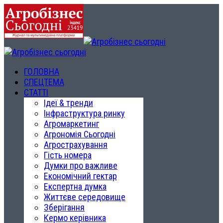
ГОЛОВНА
СПЕЦТЕМА
СТАТТІ
Ідеї & тренди
Інфраструктура ринку
Агромаркетинг
Агрономія Сьогодні
Агрострахування
Гість номера
Думки про важливе
Економічний гектар
Експертна думка
Життєве середовище
Зберігання
Кермо керівника