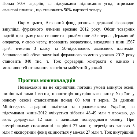
Понад 90% аграріїв, за підсумками підписання угод, отримали
авансові платежі, що становлять 50% вартості товару.
Окрім цього, Аграрний фонд розпочав державні форвардні
закупівлі фуражного ячменю врожаю 2012 року. Обсяг товарних
партій при цьому має становити щонайменше 50 т зерна. Державний
оператор, у свою чергу, проводить розрахунки, виходячи з ціни 1567
грн/т ячменю 3 класу та 50-відсоткових авансових платежів.
Запланований обсяг закупівлі фуражного ячменю урожаю 2012 року
становить 840 тис. т. Тож форвардні контракти є однією з
можливостей отримання коштів за майбутній урожай.
Прогноз можновладців
Незважаючи на не сприятливі погодні умови минулої осені,
нинішньої зими і весни, пропозиція внутрішнього ринку України у
новому сезоні становитиме понад 60 млн т зерна. За даними
Міністерства аграрної політики та продовольства України, за
підсумками жнив-2012 очікується зібрати 48-49 млн т врожаю, до
яких додадуться 12 млн т залишків попереднього сезону. При
внутрішньому споживанні на рівні 27 млн т, перехідних запасах 5
млн т експортний фонд оцінюється у межах 27 млн т. Тож внутрішній