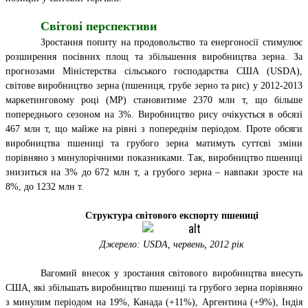
Світові перспективи
Зростання попиту на продовольство та енергоносії стимулює
розширення посівних площ та збільшення виробництва зерна. За
прогнозами Міністерства сільського господарства США (USDA),
світове виробництво зерна (пшениця, грубе зерно та рис) у 2012-2013
маркетинговому році (МР) становитиме 2370 млн т, що більше
попереднього сезоном на 3%. Виробництво рису очікується в обсязі
467 млн т, що майже на рівні з попереднім періодом. Проте обсяги
виробництва пшениці та грубого зерна матимуть суттєві зміни
порівняно з минулорічними показниками. Так, виробництво пшениці
знизиться на 3% до 672 млн т, а грубого зерна – навпаки зросте на
8%, до 1232 млн т.
Структура світового експорту пшениці
Джерело:
USDA
, червень, 2012 рік
Вагомий внесок у зростання світового виробництва внесуть
США, які збільшать виробництво пшениці та грубого зерна порівняно
з минулим періодом на 19%, Канада (+11%), Аргентина (+9%), Індія