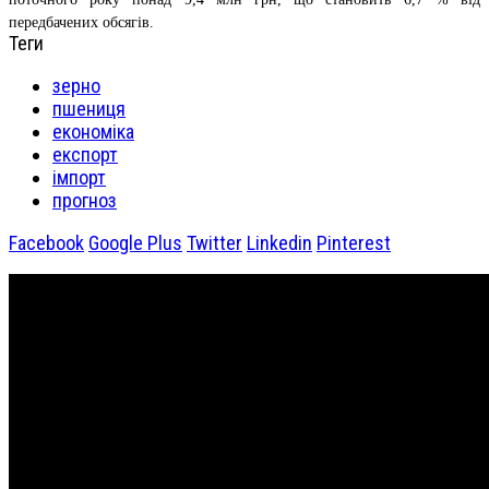
передбачених обсягів.
Теги
зерно
пшениця
економіка
експорт
імпорт
прогноз
Facebook
Google Plus
Twitter
Linkedin
Pinterest