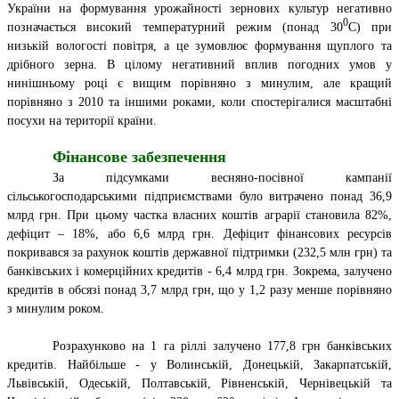
України на формування урожайності зернових культур негативно
0
позначається високий температурний режим (понад 30
С) при
низькій вологості повітря, а це зумовлює формування щуплого та
дрібного зерна. В цілому негативний вплив погодних умов у
нинішньому році є вищим порівняно з минулим, але кращий
порівняно з 2010 та іншими роками, коли спостерігалися масштабні
посухи на території країни.
Фінансове забезпечення
За підсумками весняно-посівної кампанії
сільськогосподарськими підприємствами було витрачено понад 36,9
млрд грн. При цьому частка власних коштів аграрії становила 82%,
дефіцит – 18%, або 6,6 млрд грн. Дефіцит фінансових ресурсів
покривався за рахунок коштів державної підтримки (232,5 млн грн) та
банківських і комерційних кредитів - 6,4 млрд грн. Зокрема, залучено
кредитів в обсязі понад 3,7 млрд грн, що у 1,2 разу менше порівняно
з минулим роком.
Розрахунково на 1 га ріллі залучено 177,8 грн банківських
кредитів. Найбільше - у Волинській, Донецькій, Закарпатській,
Львівській, Одеській, Полтавській, Рівненській, Чернівецькій та