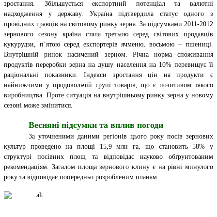
зростання. Збільшується експортний потенціал та валютні
надходження у державу. Україна підтвердила статус одного з
провідних гравців на світовому ринку зерна. За підсумками 2011-2012
зернового сезону країна стала третьою серед світових продавців
кукурудзи, п’ятою серед експортерів ячменю, восьмою – пшениці.
Внутрішній ринок насичений зерном. Річна норма споживання
продуктів переробки зерна на душу населення на 10% перевищує її
раціональні показники. Індекси зростання цін на продукти є
найнижчими у продовольчій групі товарів, що є позитивом такого
виробництва. Проте ситуація на внутрішньому ринку зерна у новому
сезоні може змінитися.
Весняні підсумки та вплив погоди
За уточненими даними регіонів цього року посів зернових
культур проведено на площі 15,9 млн га, що становить 58% у
структурі посівних площ та відповідає науково обґрунтованим
рекомендаціям. Загалом площа зернового клину є на рівні минулого
року та відповідає попередньо розробленим планам.