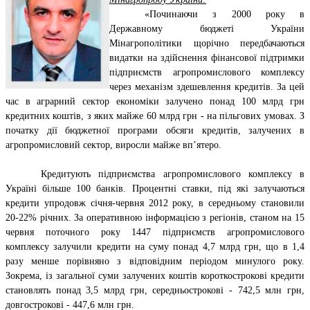
«Починаючи з 2000 року в
Державному бюджеті України
Мінагрополітики щорічно передбачаються
видатки на здійснення фінансової підтримки
підприємств агропромислового комплексу
через механізм здешевлення кредитів. За цей
час в аграрний сектор економіки залучено понад 100 млрд грн
кредитних коштів, з яких майже 60 млрд грн - на пільгових умовах. З
початку дії бюджетної програми обсяги кредитів, залучених в
агропромисловий сектор, виросли майже вп’ятеро.
Кредитують підприємства агропромислового комплексу в
Україні більше 100 банків. Процентні ставки, під які залучаються
кредити упродовж січня-червня 2012 року, в середньому становили
20-22% річних. За оперативною інформацією з регіонів, станом на 15
червня поточного року 1447 підприємств агропромислового
комплексу залучили кредити на суму понад 4,7 млрд грн, що в 1,4
разу менше порівняно з відповідним періодом минулого року.
Зокрема, із загальної суми залучених коштів короткострокові кредити
становлять понад 3,5 млрд грн, середньострокові - 742,5 млн грн,
довгострокові - 447,6 млн грн.