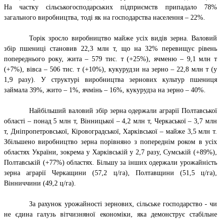
На частку сільськогосподарських підприємств припадало 78%
загального виробництва, тоді як на господарства населення – 22%.
Торік зросло виробництво майже усіх видів зерна. Валовий
збір пшениці становив 22,3 млн т, що на 32% перевищує рівень
попереднього року, жита – 579 тис. т (+25%), ячменю – 9,1 млн т
(+7%), вівса – 506 тис. т (+10%), кукурудзи на зерно – 22,8 млн т (у
1,9 разу). У структурі виробництва зернових культур пшениця
займала 39%, жито – 1%, ячмінь – 16%, кукурудза на зерно – 40%.
Найбільший валовий збір зерна одержали аграрії Полтавської
області – понад 5 млн т, Вінницької – 4,2 млн т, Черкаської – 3,7 млн
т, Дніпропетровської, Кіровоградської, Харківської – майже 3,5 млн т.
Збільшено виробництво зерна порівняно з попереднім роком в усіх
областях України, зокрема у Харківській у 2,7 разу, Сумській (+89%),
Полтавській (+77%) областях. Більшу за інших одержали урожайність
зерна аграрії Черкащини (57,2 ц/га), Полтавщини (51,5 ц/га),
Вінниччини (49,2 ц/га).
За рахунок урожайності зернових, сільське господарство - чи
не єдина галузь вітчизняної економіки, яка демонструє стабільне