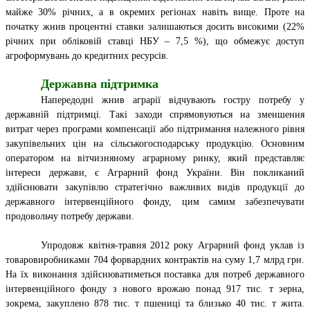
майже 30% річних, а в окремих регіонах навіть вище. Проте на
початку жнив процентні ставки залишаються досить високими (22%
річних при обліковій ставці НБУ – 7,5 %), що обмежує доступ
агроформувань до кредитних ресурсів.
Державна підтримка
Напередодні жнив аграрії відчувають гостру потребу у
державній підтримці. Такі заходи спрямовуються на зменшення
витрат через програми компенсації або підтримання належного рівня
закупівельних цін на сільськогосподарську продукцію. Основним
оператором на вітчизняному аграрному ринку, який представляє
інтереси держави, є Аграрний фонд України. Він покликаний
здійснювати закупівлю стратегічно важливих видів продукції до
державного інтервенційного фонду, цим самим забезпечувати
продовольчу потребу держави.
Упродовж квітня-травня 2012 року Аграрний фонд уклав із
товаровиробниками 704 форвардних контрактів на суму 1,7 млрд грн.
На їх виконання здійснюватиметься поставка для потреб державного
інтервенційного фонду з нового врожаю понад 917 тис. т зерна,
зокрема, закуплено 878 тис. т пшениці та близько 40 тис. т жита.