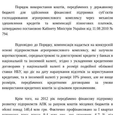
Порядок використання коштів, передбачених у державному
бюджеті для здійснення фінансової підтримки суб’єктів
господарювання агропромислового комплексу через механізм
здешевлення кредитів та компенсації лізингових платежів,
затверджено постановою Кабінету Міністрів України від 11.08.2010 №
794.
Відповідно до Порядку, компенсація надається на конкурсній
основі підприємствам агропромислового комплексу, які залучили
короткострокові, середньострокові та довгострокові кредити у банках в
національній та іноземній валюті, згідно з укладеними кредитними
договорами у національній валюті в розмірі подвійної облікової
ставки НБУ, що діє на дату нарахування відсотків за користування
кредитами, та в іноземній валюті у розмірі 10% річних, але не вище
розмірів, передбачених кредитними договорами за умови
використання кредитних коштів за цільовим призначенням.
Крім того, на 2012 рік передбачено фінансову підтримку
розвитку підприємств АПК за рахунок коштів місцевих бюджетів в
обсязі понад 140,4 млн грн. Фактично профінансовано за І квартал
поточного року понад 9,4 млн грн, що становить 6,7 % від