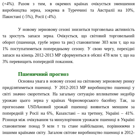
(+4%). Разом з тим, в окремих країнах очікується зменшення
виробництва зерна, зокрема в Туреччині та Австралії на 10%,
Пакистані (-5%), Росії (-4%).
У новому зерновому сезоні знизиться торговельна активність
та зростуть запаси зерна. Очікується, що світовий торговельний
оборот (пшениця, грубе зерно та рис) становитиме 303 млн т, що на
1% поступатиметься попередньому сезону. У свою чергу, перехідні
запаси на кінець 2012-2013 МР сформуються в обсязі 478 млн т, що на
3% перевищить попередній показник.
Пшеничний прогноз
Основна увага в новому сезоні на світовому зерновому ринку
приділятиметься пшениці. У 2012-2013 МР виробництво пшениці у
світі значно скоротиться. На загальну ситуацію впливатиме недобір
урожаю цього зерна у країнах Чорноморського басейну. Так, за
прогнозами USDAновий урожай пшениці виявиться меншим за
попередній у Росії на 6%, Казахстані – на третину, Україні – 41%.
Різниця між очікуваним та минулорічним урожаєм пшениці в Україні
становитиме понад 9 млн т та стане найбільшою, порівнюючи з
іншими країнами світу. Загалом світове виробництво пшениці в 2012-