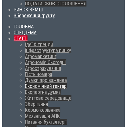
ПОДАТИ СВОЄ ОГОЛОШЕННЯ
РИНОК ЗЕМЛІ
Збереження грунту
ГОЛОВНА
СПЕЦТЕМА
СТАТТІ
Ідеї & тренди
Інфраструктура ринку
Агромаркетинг
Агрономія Сьогодні
Агрострахування
Гість номера
Думки про важливе
Економічний гектар
Експертна думка
Життєве середовище
Зберігання
Кермо керівника
Механізація АПК
Питання бухгалтерії