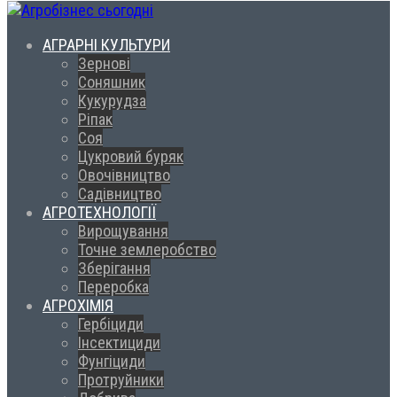
АГРАРНІ КУЛЬТУРИ
Зернові
Соняшник
Кукурудза
Ріпак
Соя
Цукровий буряк
Овочівництво
Садівництво
АГРОТЕХНОЛОГІЇ
Вирощування
Точне землеробство
Зберігання
Переробка
АГРОХІМІЯ
Гербіциди
Інсектициди
Фунгіциди
Протруйники