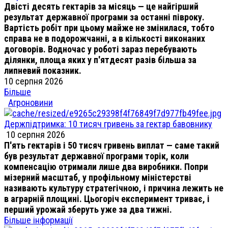
Двісті десять гектарів за місяць — це найгірший
результат державної програми за останні півроку.
Вартість робіт при цьому майже не змінилася, тобто
справа не в подорожчанні, а в кількості виконаних
договорів. Водночас у роботі зараз перебувають
ділянки, площа яких у п'ятдесят разів більша за
липневий показник.
10 серпня 2026
Більше
Агроновини
Держпідтримка: 10 тисяч гривень за гектар бавовнику
10 серпня 2026
П'ять гектарів і 50 тисяч гривень виплат — саме такий
був результат державної програми торік, коли
компенсацію отримали лише два виробники. Попри
мізерний масштаб, у профільному міністерстві
називають культуру стратегічною, і причина лежить не
в аграрній площині. Цьогоріч експеримент триває, і
перший урожай зберуть уже за два тижні.
Більше інформації