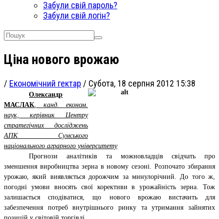
Забули свій пароль?
Забули свій логін?
Ціна нового врожаю
/
Економічний гектар
/
Субота, 18 серпня 2012 15:38
Олександр
МАСЛАК
,
канд. економ.
наук, керівник Центру
стратегічних досліджень
АПК Сумського
національного аграрного університету
Прогнози аналітиків та можновладців свідчать про
зменшення виробництва зерна в новому сезоні. Розпочато збирання
урожаю, який виявляється дорожчим за минулорічний. До того ж,
погодні умови вносять свої корективи в урожайність зерна. Тож
залишається сподіватися, що нового врожаю вистачить для
забезпечення потреб внутрішнього ринку та утримання зайнятих
позицій у світовій торгівлі.