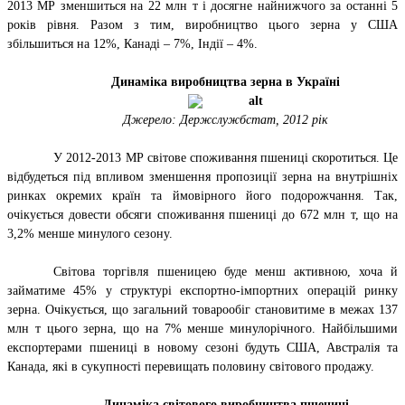
2013 МР зменшиться на 22 млн т і досягне найнижчого за останні 5
років рівня. Разом з тим, виробництво цього зерна у США
збільшиться на 12%, Канаді – 7%, Індії – 4%.
Динаміка виробництва зерна в Україні
Джерело: Держслужбстат, 2012 рік
У 2012-2013 МР світове споживання пшениці скоротиться. Це
відбудеться під впливом зменшення пропозиції зерна на внутрішніх
ринках окремих країн та ймовірного його подорожчання. Так,
очікується довести обсяги споживання пшениці до 672 млн т, що на
3,2% менше
минулого сезону.
Світова торгівля пшеницею буде менш активною, хоча й
займатиме 45% у структурі експортно-імпортних операцій ринку
зерна. Очікується, що загальний товарообіг становитиме в межах 137
млн т цього зерна, що на 7% менше минулорічного. Найбільшими
експортерами пшениці в новому сезоні будуть США, Австралія та
Канада, які в сукупності перевищать половину світового продажу.
Динаміка світового виробництва пшениці