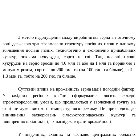
З метою недопущення спаду виробництва зерна в поточному
році державою трансформовано структуру посівних площ у напряму
збільшення посівів пізніх, технологічно й економічно привабливих
культур, зокрема кукурудзи, сорго та сої. Так, посівні площі
кукурудзи на зерно зросли до 4,6 млн га або на 1 млн га порівняно з
минулим роком, сорго – до 200 тис. га (на 100 тис. га більше), сої –
1,3 млн га, тобто на 200 тис. га більше.
Суттєвий вплив на врожайність зерна має і погодній фактор.
У західних регіонах країни сформувалися досить складні
агрометеорологічні умови, що проявляються у зволоженні ґрунту на
фоні не дуже високого температурного режиму. Це призводить до
виникнення захворювань сільськогосподарських культур та
поширенню шкідників і, як наслідок, втрати врожайності.
У південних, східних та частково центральних областях