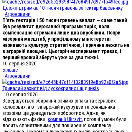
Держпідтримка: 10 тисяч гривень за гектар бавовнику
Агроновини
П'ять гектарів і 50 тисяч гривень виплат — саме такий
був результат державної програми торік, коли
компенсацію отримали лише два виробники. Попри
мізерний масштаб, у профільному міністерстві
називають культуру стратегічною, і причина лежить не
в аграрній площині. Цьогоріч експеримент триває, і
перший урожай зберуть уже за два тижні.
10 серпня 2026
Більше
Агроновини
Тривалий захист від лускокрилих шкідників
10 серпня 2026
Завершується збирання озимих ріпака та зернових
колосових, а от за врожай кукурудзи та соняшника
аграріям ще доведеться поборотися. Адже, як
відзначають фахівці
компанії Ukravit
, погодні умови були
досить сприятливими для поширення комплексу
шкідників, зокрема й лускокрилих видів, контроль яких