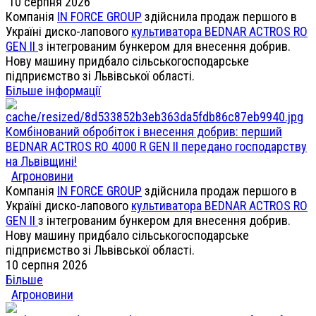
10 серпня 2026
Компанія
IN FORCE GROUP
здійснила продаж першого в
Україні диско-лапового
культиватора BEDNAR ACTROS RO
GEN II
з інтегрованим бункером для внесення добрив.
Нову машину придбало сільськогосподарське
підприємство зі Львівської області.
Більше інформації
Комбінований обробіток і внесення добрив: перший
BEDNAR ACTROS RO 4000 R GEN II передано господарству
на Львівщині!
Агроновини
Компанія
IN FORCE GROUP
здійснила продаж першого в
Україні диско-лапового
культиватора BEDNAR ACTROS RO
GEN II
з інтегрованим бункером для внесення добрив.
Нову машину придбало сільськогосподарське
підприємство зі Львівської області.
10 серпня 2026
Більше
Агроновини