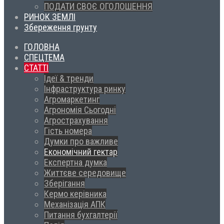
ПОДАТИ СВОЄ ОГОЛОШЕННЯ
РИНОК ЗЕМЛІ
Збереження грунту
ГОЛОВНА
СПЕЦТЕМА
СТАТТІ
Ідеї & тренди
Інфраструктура ринку
Агромаркетинг
Агрономія Сьогодні
Агрострахування
Гість номера
Думки про важливе
Економічний гектар
Експертна думка
Життєве середовище
Зберігання
Кермо керівника
Механізація АПК
Питання бухгалтерії