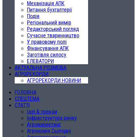
Механізація АПК
Питання бухгалтерії
Подія
Регіональний вимір
Редакторський погляд
Сучасне тваринництво
У правовому полі
Фінансування АПК
Заготівля силосу
ЕЛЕВАТОРИ
АКТУАЛЬНА РОЗМОВА
АГРОРЕКОРДИ
АГРОРЕКОРДИ НОВИНИ
ГОЛОВНА
СПЕЦТЕМА
СТАТТІ
Ідеї & тренди
Інфраструктура ринку
Агромаркетинг
Агрономія Сьогодні