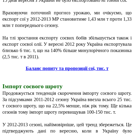
15 днів вересня з України не було експортовано ні тонни сої.
Враховуючи поточний прогноз урожаю, ми очікуємо, що
експорт сої у 2012-2013 МР становитиме 1,43 млн т проти 1,33
млн т попереднього сезону.
На тлі зростання експорту соєвих бобів збільшується також і
експорт соєвої олії. У вересні 2012 року Україна експортувала
близько 6 тис. т, що на 140% більше минулорічного показника
(2,5 тис. т в 2011).
Баланс попиту та пропозиції сої, тис. т
Імпорт соєвого шроту
Продовжується тенденція скорочення імпорту соєвого шроту.
За підсумками 2011-2012 сезону Україна ввезла всього 25 тис.
т соєвого шроту, що на 22,5% менше, ніж рік тому. Ще кілька
сезонів тому імпорт шроту перевищував 100-150 тис. т.
У 2012-2013 сезоні, найімовірніше, цей тренд збережеться. Це
підтверджують дані по вересню, коли в Україну було