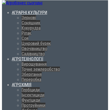
АГРАРНІ КУЛЬТУРИ
Зернові
Соняшник
Кукурудза
Ріпак
Соя
Цукровий буряк
Овочівництво
Садівництво
АГРОТЕХНОЛОГІЇ
Вирощування
Точне землеробство
Зберігання
Переробка
АГРОХІМІЯ
Гербіциди
Інсектициди
Фунгіциди
Протруйники