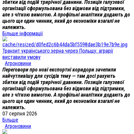
збитки від подій трирічної давнини. Позиція галузевої
організації сформульована без відмови від підтримки,
але з чіткою вимогою. А профільні аналітики додають до
цього ще один чинник, який до економіки взагалі не
належить.
Більше інформації
Транзит українського зерна через Польщу: аграрії
виставили умову
Агроновини
Переговори про нові експортні коридори зачепили
найчутливішу для сусідів тему — там досі рахують
збитки від подій трирічної давнини. Позиція галузевої
організації сформульована без відмови від підтримки,
але з чіткою вимогою. А профільні аналітики додають до
цього ще один чинник, який до економіки взагалі не
належить.
07 серпня 2026
Більше
Агроновини