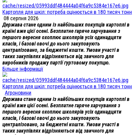
Картопля для шкіл: потреба оцінюється в 180 тисяч тонн
08 серпня 2026
Держава стане одним із найбільших покупців картоплі в
країні вже цієї осені. Безплатне гаряче харчування з
першого вересня охоплює школярів усіх одинадцяти
класів, і базові овочі до нього закуповують
централізовано, за бюджетні кошти. Умови участі в
таких закупівлях відрізняються від звичного для
виробників продажу партії гуртовому покупцю.
Більше інформації
Картопля для шкіл: потреба оцінюється в 180 тисяч тонн
Агроновини
Держава стане одним із найбільших покупців картоплі в
країні вже цієї осені. Безплатне гаряче харчування з
першого вересня охоплює школярів усіх одинадцяти
класів, і базові овочі до нього закуповують
централізовано, за бюджетні кошти. Умови участі в
таких закупівлях відрізняються від звичного для