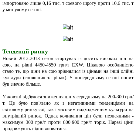
імпортовано лише 0,16 тис. т соєвого шроту проти 10,6 тис. т
у минулому сезоні.
Тенденції ринку
Новий 2012-2013 сезон стартував із досить високих цін на
сою, на рівні 4450-4550 грн/т EXW. Цікавою особливістю
стало те, що ціни на сою зрівнялися із цінами на інші олійні
культури (соняшник та ріпак). У попередньому сезоні попит
був значно більше.
У жовтні відбулося зниження цін у середньому на 200-300 грн/
т. Це було пов'язано як з негативними тенденціями на
світовому ринку сої, так і масовим надходженням культури на
внутрішній ринок. Однак коливання цін були незначними -
максимум 300 грн/т проти 800-900 грн/т торік. Наразі ціни
продовжують відновлюватися.