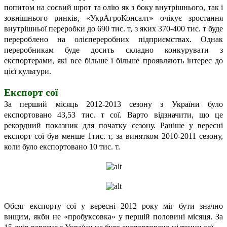
попитом на соєвий шрот та олію як з боку внутрішнього, так і
зовнішнього ринків, «УкрАгроКонсалт» очікує зростання
внутрішньої переробки до 690 тис. т, з яких 370-400 тис. т буде
перероблено на олієпереробних підприємствах. Однак
переробникам буде досить складно конкурувати з
експортерами, які все більше і більше проявляють інтерес до
цієї культури.
Експорт сої
За перший місяць 2012-2013 сезону з України було
експортовано 43,53 тис. т сої. Варто відзначити, що це
рекордний показник для початку сезону. Раніше у вересні
експорт сої був менше 1тис. т, за винятком 2010-2011 сезону,
коли було експортовано 10 тис. т.
Обсяг експорту сої у вересні 2012 року міг бути значно
вищим, якби не «пробуксовка» у першій половині місяця. За