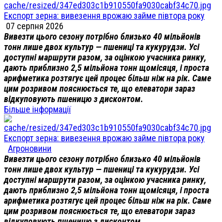
Експорт зерна: вивезення врожаю займе півтора року
07 серпня 2026
Вивезти цього сезону потрібно близько 40 мільйонів
тонн лише двох культур — пшениці та кукурудзи. Усі
доступні маршрути разом, за оцінкою учасника ринку,
дають приблизно 2,5 мільйона тонн щомісяця, і проста
арифметика розтягує цей процес більш ніж на рік. Саме
цим розривом пояснюється те, що елеватори зараз
відкуповують пшеницю з дисконтом.
Більше інформації
Експорт зерна: вивезення врожаю займе півтора року
Агроновини
Вивезти цього сезону потрібно близько 40 мільйонів
тонн лише двох культур — пшениці та кукурудзи. Усі
доступні маршрути разом, за оцінкою учасника ринку,
дають приблизно 2,5 мільйона тонн щомісяця, і проста
арифметика розтягує цей процес більш ніж на рік. Саме
цим розривом пояснюється те, що елеватори зараз
відкуповують пшеницю з дисконтом.