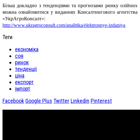
Більш докладно з тенденціями та прогнозами ринку олійних
можна ознайомитися у виданнях Консалтингового агентства
«УкрАгроКонсалт»:
http://www.ukragroconsult.com/analitika/elektronnye-izdaniya
Теги
економіка
соя
ринок
тенденції
ціна
експорт
імпорт
Facebook
Google Plus
Twitter
Linkedin
Pinterest