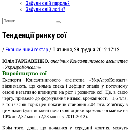
Забули свій пароль?
Забули свій логін?
Тенденції ринку сої
/
Економічний гектар
/
П'ятниця, 28 грудня 2012 17:12
Юлія ГАРКАВЕНКО
,
аналітик Консалтингового агентства
«УкрАгроКонсалт»
Виробництво сої
Експерти Консалтингового агентства «УкрАгроКонсалт»
відзначають, що сильна спека і дефіцит опадів у поточному
сезоні негативно вплинули на ріст і розвиток сої. Це, в свою
чергу, призвело до формування низької врожайності - 1,6 т/га,
в той час як торік цей показник становив 2,04 т/га. У зв'язку з
цим нами були знижені початкові оцінки врожаю сої майже на
10% до 2,32 млн т (2,23 млн т у 2011-2012).
Крім того, дощі, що почалися у середині жовтня, можуть