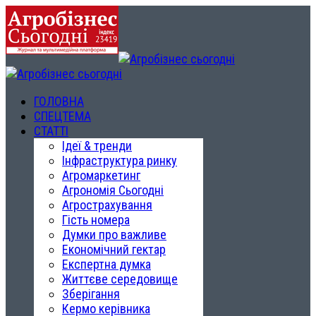
ГОЛОВНА
СПЕЦТЕМА
СТАТТІ
Ідеї & тренди
Інфраструктура ринку
Агромаркетинг
Агрономія Сьогодні
Агрострахування
Гість номера
Думки про важливе
Економічний гектар
Експертна думка
Життєве середовище
Зберігання
Кермо керівника