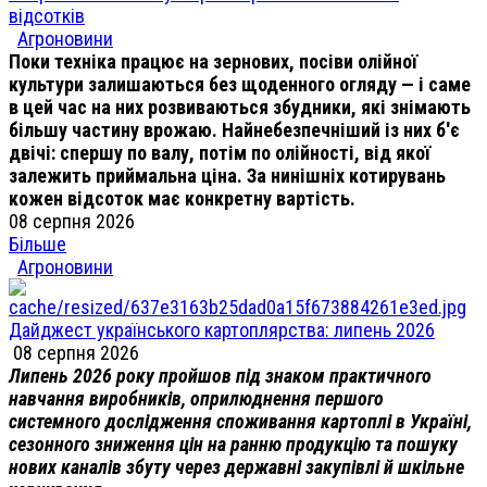
відсотків
Агроновини
Поки техніка працює на зернових, посіви олійної
культури залишаються без щоденного огляду — і саме
в цей час на них розвиваються збудники, які знімають
більшу частину врожаю. Найнебезпечніший із них б'є
двічі: спершу по валу, потім по олійності, від якої
залежить приймальна ціна. За нинішніх котирувань
кожен відсоток має конкретну вартість.
08 серпня 2026
Більше
Агроновини
Дайджест українського картоплярства: липень 2026
08 серпня 2026
Липень 2026 року пройшов під знаком практичного
навчання виробників, оприлюднення першого
системного дослідження споживання картоплі в Україні,
сезонного зниження цін на ранню продукцію та пошуку
нових каналів збуту через державні закупівлі й шкільне