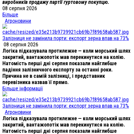
виробників продажу партії гуртовому покупцю.
08 серпня 2026
Більше
Агроновини
Залізниця не замінила порти: експорт зерна впав на 73%
08 серпня 2026
Логіка підказувала протилежне — коли морський шлях
закритий, вантажопотік мав перекинутися на колію.
Натомість перші дні серпня показали найглибше
падіння залізничного експорту за останні роки.
Причина не в самій залізниці, і представник
перевізника назвав її прямо.
Більше інформації
Залізниця не замінила порти: експорт зерна впав на 73%
Агроновини
Логіка підказувала протилежне — коли морський шлях
закритий, вантажопотік мав перекинутися на колію.
Натомість перші дні серпня показали найглибше