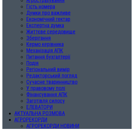
Агрострахування
Гість номера
Думки про важливе
Економічний гектар
Експертна думка
Життєве середовище
Зберігання
Кермо керівника
Механізація АПК
Питання бухгалтерії
Подія
Регіональний вимір
Редакторський погляд
Сучасне тваринництво
У правовому полі
Фінансування АПК
Заготівля силосу
ЕЛЕВАТОРИ
АКТУАЛЬНА РОЗМОВА
АГРОРЕКОРДИ
АГРОРЕКОРДИ НОВИНИ