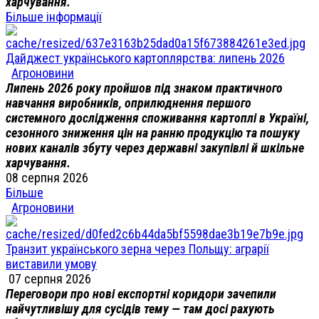
харчування.
Більше інформації
Дайджест українського картоплярства: липень 2026
Агроновини
Липень 2026 року пройшов під знаком практичного
навчання виробників, оприлюднення першого
системного дослідження споживання картоплі в Україні,
сезонного зниження цін на ранню продукцію та пошуку
нових каналів збуту через державні закупівлі й шкільне
харчування.
08 серпня 2026
Більше
Агроновини
Транзит українського зерна через Польщу: аграрії
виставили умову
07 серпня 2026
Переговори про нові експортні коридори зачепили
найчутливішу для сусідів тему — там досі рахують