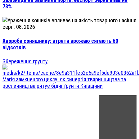
73%
серп. 08, 2026
Хвороби соняшнику: втрати врожаю сягають 60
відсотків
Збереження грунту
Магія замкненого циклу: як синергія тваринництва та
рослинництва рятує бідні ґрунти Київщини