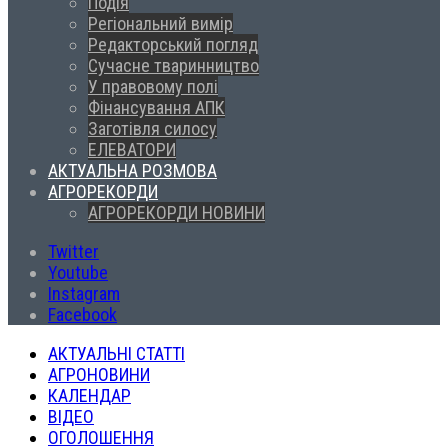
Подія
Регіональний вимір
Редакторський погляд
Сучасне тваринництво
У правовому полі
Фінансування АПК
Заготівля силосу
ЕЛЕВАТОРИ
АКТУАЛЬНА РОЗМОВА
АГРОРЕКОРДИ
АГРОРЕКОРДИ НОВИНИ
Twitter
Youtube
Instagram
Facebook
АКТУАЛЬНІ СТАТТІ
АГРОНОВИНИ
КАЛЕНДАР
ВІДЕО
ОГОЛОШЕННЯ