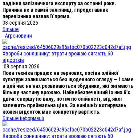
падіння залізничного експорту за останні роки.
Причина не в самій залізниці, і представник
перевізника назвав її прямо.
08 серпня 2026
Більше
Агроновини
Хвороби соняшнику: втрати врожаю сягають 60
відсотків
08 серпня 2026
Поки техніка працює на зернових, посіви олійної
культури залишаються без щоденного огляду — і саме
в цей час на них розвиваються збудники, які знімають
більшу частину врожаю. Найнебезпечніший із них б'є
двічі: спершу по валу, потім по олійності, від якої
залежить приймальна ціна. За нинішніх котирувань
кожен відсоток має конкретну вартість.
Більше інформації
Хвороби соняшнику: втрати врожаю сягають 60