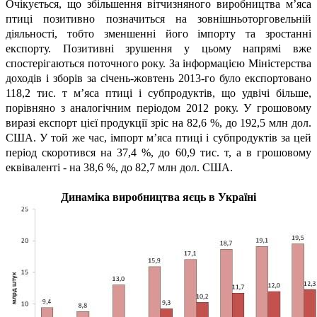
Очікується, що збільшення
вітчизняного виробництва м’яса
птиці позитивно позначиться на зовнішньоторговельній
діяльності, тобто зменшенні його імпорту та зростанні
експорту. Позитивні зрушення у цьому напрямі вже
спостерігаються поточного року. За інформацією Міністерства
доходів і зборів за січень-жовтень 2013-го було експортовано
118,2 тис. т м’яса птиці і субпродуктів, що удвічі більше,
порівняно з аналогічним періодом 2012 року. У грошовому
виразі експорт цієї продукції зріс на 82,6 %, до 192,5 млн дол.
США. У той же час, імпорт м’яса птиці і субпродуктів за цей
період скоротився на 37,4 %, до 60,9 тис. т,
а в грошовому
еквіваленті - на 38,6 %, до 82,7 млн дол. США.
Динаміка виробництва яєць в Україні