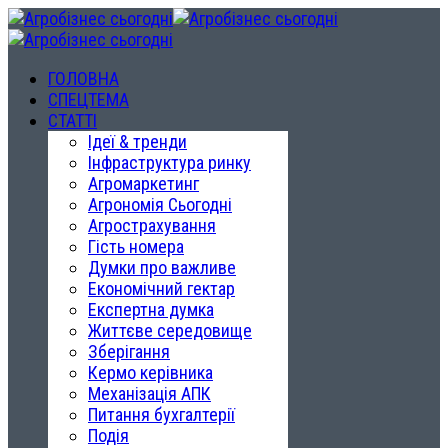
ГОЛОВНА
СПЕЦТЕМА
СТАТТІ
Ідеї & тренди
Інфраструктура ринку
Агромаркетинг
Агрономія Сьогодні
Агрострахування
Гість номера
Думки про важливе
Економічний гектар
Експертна думка
Життєве середовище
Зберігання
Кермо керівника
Механізація АПК
Питання бухгалтерії
Подія