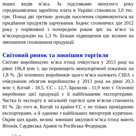
інших видів м’яса. За підсумками минулого року
середньомісячна заробітна плата в Україні становила 3,0 тис.
грн. Понад дві третини доходів населення спрямовуються на
придбання продуктів харчування. Індекс споживчих цін 2012
року у порівнянні з попереднім роком зріс на м’ясо та
м’ясопродукцію на 1,3 %. Більше підвищення цін вплине на
зменшення споживання продукції.
Світовий ринок та зовнішня торгівля
Світове виробництво м’яса птиці очікується у 2013 році на
рівні 106,8 млн т, що перевищить минулорічний показник на
1,8 %. До основних виробників цього м’яса належать США з
очікуваним обсягом виробництва у 2013 році на рівні 20,3
млн т, Китай - 18,5, ЄС - 12,7, Бразилія - 11,9 млн т. Основні
виробники цієї продукції є її найбільшими експортерами.
Частка їх експорту в загальній торгівлі цим м’ясом становить
81 %. До того ж, Китай та країни ЄС є не тільки провідними
експортерами, а й одними з найбільших імпортерів курятини.
Окрім цих країн, великі зовнішні закупівлі м’яса птиці мають
Японія, Саудівська Аравія та Російська Федерація.