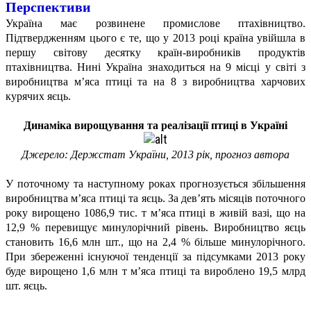
Перспективи
Україна має розвинене промислове птахівництво.
Підтвердженням цього є те, що у 2013 році країна увійшла в
першу світову десятку країн-виробників продуктів
птахівництва. Нині Україна знаходиться на 9 місці у світі з
виробництва м’яса птиці та на 8 з виробництва харчових
курячих яєць.
Динаміка вирощування та реалізації птиці в Україні
Джерело: Держстат України, 2013 рік, прогноз автора
У поточному та наступному роках прогнозується збільшення
виробництва м’яса птиці та яєць. За дев’ять місяців поточного
року вирощено 1086,9 тис. т м’яса птиці в живій вазі, що на
12,9 % перевищує минулорічний рівень. Виробництво яєць
становить 16,6 млн шт., що на 2,4 % більше минулорічного.
При збереженні існуючої тенденції за підсумками 2013 року
буде вирощено 1,6 млн т м’яса птиці та вироблено 19,5 млрд
шт. яєць.