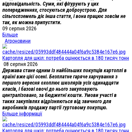
відповідальність. Суми, які фігурують у цих
попередженнях, стосуються доброустрою. Для
сільгоспземель діє інша стаття, і вона працює зовсім не
так, як можна припустити.
09 серпня 2026
Більше
Агроновини
Картопля для шкіл: потреба оцінюється в 180 тисяч тонн
08 серпня 2026
Держава стане одним із найбільших покупців картоплі в
країні вже цієї осені. Безплатне гаряче харчування з
першого вересня охоплює школярів усіх одинадцяти
класів, і базові овочі до нього закуповують
централізовано, за бюджетні кошти. Умови участі в
таких закупівлях відрізняються від звичного для
виробників продажу партії гуртовому покупцю.
Більше інформації
Картопля для шкіл: потреба оцінюється в 180 тисяч тонн