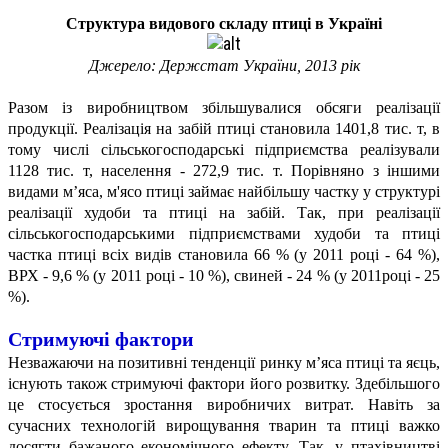
Структура видового складу птиці в Україні
Джерело: Держстат України, 2013 рік
Разом із виробництвом збільшувалися обсяги реалізації
продукції. Реалізація на забій птиці становила 1401,8 тис. т, в
тому числі сільськогосподарські підприємства реалізували
1128 тис. т,
населення - 272,9 тис. т. Порівняно з іншими
видами м’яса, м'ясо птиці займає найбільшу частку у структурі
реалізації худоби та птиці на забій. Так, при реалізації
сільськогосподарськими підприємствами худоби та птиці
частка птиці всіх видів становила 66 % (у 2011 році - 64 %),
ВРХ - 9,6 % (у 2011 році - 10 %), свиней - 24 % (у 2011році - 25
%).
Стримуючі фактори
Незважаючи на позитивні тенденції ринку м’яса птиці та яєць,
існують також стримуючі фактори його розвитку. Здебільшого
це стосується зростання виробничих витрат. Навіть за
сучасних технологій вирощування тварин та птиці важко
досягти бажаного економічного ефекту. Так, у птахівництві