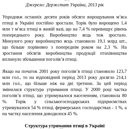
Джерело: Держстат України, 2013 рік
Упродовж останніх десяти років обсяги вирощування м’яса
птиці в Україні постійно зростали. Торік було вирощено 1,4
млн т м’яса птиці в живій вазі, що на 7,4 % перевищує рівень
попереднього року. Виробництво яєць теж зростало.
Минулого року виробництво яєць становило 19,1 млрд шт.,
що більше порівняно з попереднім роком на 2,3 %. На
зростання обсягів виробництва продукції птахівництва
вплинуло збільшення поголів’я птиці.
Якщо на початок 2001 року поголів’я птиці становило 123,7
млн гол., то на відповідний період 2013 року досягло 214,1
млн гол., що більше ніж на дві третини. За цей період
змінилася структура утримання птиці. У 2000 році частка
поголів’я птиці, що утримувалося населенням, становила 80
%. Торік у сільськогосподарських підприємствах
утримувалося 54 % птиці, фермерських господарствах - 1 %, а
на частку населення доводилося 45 %.
Структура утримання птиці в Україні