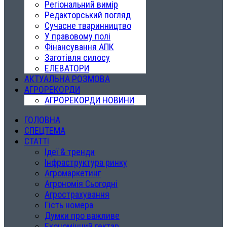
Регіональний вимір
Редакторський погляд
Сучасне тваринництво
У правовому полі
Фінансування АПК
Заготівля силосу
ЕЛЕВАТОРИ
АКТУАЛЬНА РОЗМОВА
АГРОРЕКОРДИ
АГРОРЕКОРДИ НОВИНИ
ГОЛОВНА
СПЕЦТЕМА
СТАТТІ
Ідеї & тренди
Інфраструктура ринку
Агромаркетинг
Агрономія Сьогодні
Агрострахування
Гість номера
Думки про важливе
Економічний гектар