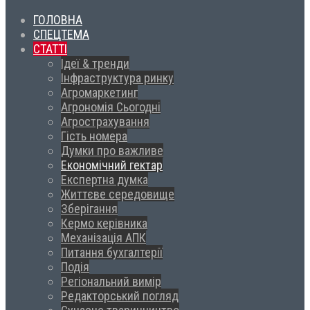
ГОЛОВНА
СПЕЦТЕМА
СТАТТІ
Ідеї & тренди
Інфраструктура ринку
Агромаркетинг
Агрономія Сьогодні
Агрострахування
Гість номера
Думки про важливе
Економічний гектар
Експертна думка
Життєве середовище
Зберігання
Кермо керівника
Механізація АПК
Питання бухгалтерії
Подія
Регіональний вимір
Редакторський погляд