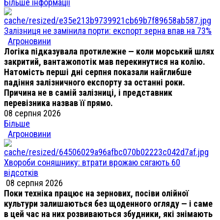
Більше інформації
Залізниця не замінила порти: експорт зерна впав на 73%
Агроновини
Логіка підказувала протилежне — коли морський шлях
закритий, вантажопотік мав перекинутися на колію.
Натомість перші дні серпня показали найглибше
падіння залізничного експорту за останні роки.
Причина не в самій залізниці, і представник
перевізника назвав її прямо.
08 серпня 2026
Більше
Агроновини
Хвороби соняшнику: втрати врожаю сягають 60
відсотків
08 серпня 2026
Поки техніка працює на зернових, посіви олійної
культури залишаються без щоденного огляду — і саме
в цей час на них розвиваються збудники, які знімають