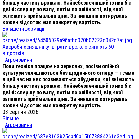
більшу частину врожаю. Найнебезпечніший із них б'є
двічі: спершу по валу, потім по олійності, від якої
залежить приймальна ціна. За нинішніх котирувань
кожен відсоток має конкретну вартість.
Більше інформації
Хвороби соняшнику: втрати врожаю сягають 60
відсотків
Агроновини
Поки техніка працює на зернових, посіви олійної
культури залишаються без щоденного огляду — і саме
в цей час на них розвиваються збудники, які знімають
більшу частину врожаю. Найнебезпечніший із них б'є
двічі: спершу по валу, потім по олійності, від якої
залежить приймальна ціна. За нинішніх котирувань
кожен відсоток має конкретну вартість.
08 серпня 2026
Більше
Агроновини