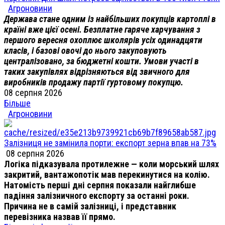
Агроновини
Держава стане одним із найбільших покупців картоплі в
країні вже цієї осені. Безплатне гаряче харчування з
першого вересня охоплює школярів усіх одинадцяти
класів, і базові овочі до нього закуповують
централізовано, за бюджетні кошти. Умови участі в
таких закупівлях відрізняються від звичного для
виробників продажу партії гуртовому покупцю.
08 серпня 2026
Більше
Агроновини
Залізниця не замінила порти: експорт зерна впав на 73%
08 серпня 2026
Логіка підказувала протилежне — коли морський шлях
закритий, вантажопотік мав перекинутися на колію.
Натомість перші дні серпня показали найглибше
падіння залізничного експорту за останні роки.
Причина не в самій залізниці, і представник
перевізника назвав її прямо.