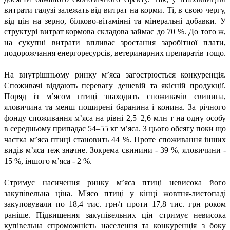
витрати галузі залежать від витрат на корми. Ті, в свою чергу,
від цін на зерно, білково-вітамінні та мінеральні добавки. У
структурі витрат кормова складова займає до 70 %. До того ж,
на сукупні витрати впливає зростання заробітної плати,
подорожчання енергоресурсів, ветеринарних препаратів тощо.
На внутрішньому ринку м’яса загострюється конкуренція.
Споживачі віддають перевагу дешевій та якісній продукції.
Поряд із м’ясом птиці знаходить споживачів свинина,
яловичина та менш поширені баранина і конина. За річного
фонду споживання м’яса на рівні 2,5–2,6 млн т на одну особу
в середньому припадає 54–55 кг м’яса. З цього обсягу поки що
частка м’яса птиці становить 44 %. Проте споживання інших
видів м’яса теж значне. Зокрема свинини - 39 %, яловичини -
15 %, іншого м’яса - 2 %.
Стримує насичення ринку м’яса птиці невисока його
закупівельна ціна. М'ясо птиці у кінці жовтня-листопаді
закуповували по 18,4 тис. грн/т проти 17,8 тис. грн роком
раніше. Підвищення закупівельних цін стримує невисока
купівельна спроможність населення та конкуренція з боку