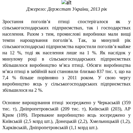
Джерело: Держстат України, 2013 рік
Зростання поголів’я птиці спостерігалося як у
сільськогосподарських підприємствах, так і господарствах
населення. Разом з тим, промислові виробники мали вищі
темпи нарощування поголів’я. Так, за минулий рік
сільськогосподарські підприємства наростили поголів’я майже
на 12 %, тоді як населення лише на 1 %. Як наслідок у
минулому році в сільськогосподарських підприємствах
збільшилося виробництво м’яса птиці. Обсяги виробництва
м’яса птиці в забійній вазі становили близько 837 тис. т,
що на
7,4 % більше порівняно з 2011 роком. У свою чергу
виробництво яєць у сільськогосподарських підприємствах
збільшилося на 2 %.
Основне вирощування птиці зосереджено у Черкаській (359
тис. т), Дніпропетровській (209 тис. т), Київській (203), АР
Крим (109). Переважне виробництво яєць зосереджено у
Київській (2,5 млрд шт.), Донецькій (2,2), Хмельницькій (1,2),
Харківській, Дніпропетровській (1,1 млрд шт.).