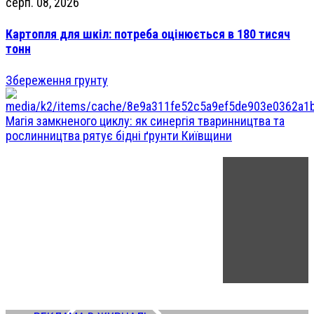
серп. 08, 2026
Картопля для шкіл: потреба оцінюється в 180 тисяч
тонн
Збереження грунту
Магія замкненого циклу: як синергія тваринництва та
рослинництва рятує бідні ґрунти Київщини