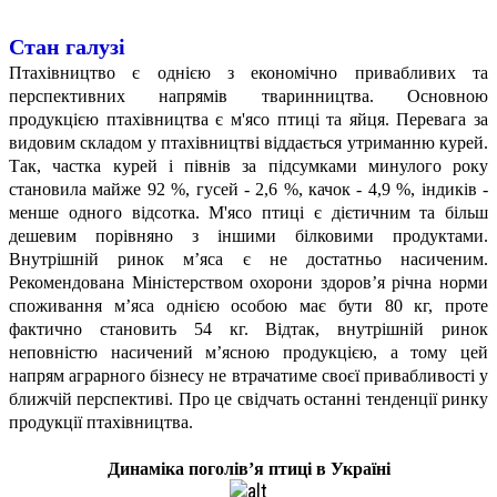
Стан галузі
Птахівництво є однією з економічно привабливих та
перспективних напрямів тваринництва. Основною
продукцією птахівництва є м'ясо птиці та яйця. Перевага за
видовим складом у птахівництві віддається утриманню курей.
Так, частка курей і півнів за підсумками минулого року
становила майже 92 %, гусей - 2,6 %, качок - 4,9 %, індиків -
менше одного відсотка. М'ясо птиці є дієтичним та більш
дешевим порівняно з іншими білковими продуктами.
Внутрішній ринок м’яса є не достатньо насиченим.
Рекомендована Міністерством охорони здоров’я річна норми
споживання м’яса однією особою має бути 80 кг, проте
фактично становить 54 кг. Відтак, внутрішній ринок
неповністю насичений м’ясною продукцією, а тому цей
напрям аграрного бізнесу не втрачатиме своєї привабливості у
ближчій перспективі. Про це свідчать останні тенденції ринку
продукції птахівництва.
Динаміка поголів’я птиці в Україні