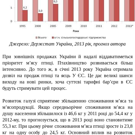
Джерело: Держстат України, 2013 рік, прогноз автора
При зовнішніх продажах України й надалі віддаватиметься
пріоритет м’ясу птиці. Птахівництво розвивається більш
інтенсивно. До того ж, в січні 2013 року Україна отримала
дозвіл на продаж птиці та яєць У ЄС. Це дає великі шанси
виходу на нові ринки, хоча суттєві тарифні бар’єри в ЄС
будуть стримувати цей процес.
Розвиток галузі сприятиме збільшенню споживання м’яса та
м’ясопродукції. Якщо середньорічне споживання м’яса на
душу населення збільшилося із 46,6 кг у 2011 році до 54,4 кг у
2012-му, то прогнозується, що в 2013 році воно становитиме
55,3 кг. При цьому річне споживання м’яса птиці зросте із 23,8
кг на одну особу до 24,5 кг. Основний вплив на розвиток