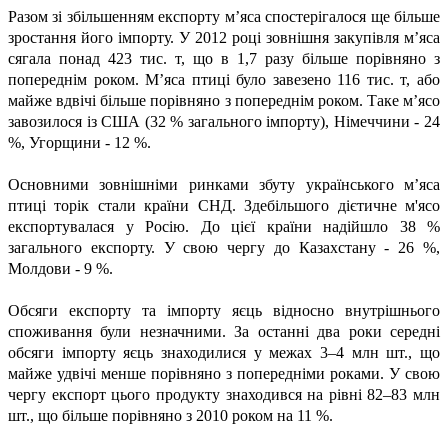
Разом зі збільшенням експорту м’яса спостерігалося ще більше
зростання його імпорту. У 2012 році зовнішня закупівля м’яса
сягала понад 423 тис. т, що в 1,7 разу більше порівняно з
попереднім роком. М’яса птиці було завезено 116 тис. т, або
майже вдвічі більше порівняно з попереднім роком. Таке м’ясо
завозилося із США (32 % загального імпорту), Німеччини - 24
%, Угорщини - 12 %.
Основними зовнішніми ринками збуту українського м’яса
птиці торік стали країни СНД. Здебільшого дієтичне м'ясо
експортувалася у Росію. До цієї країни надійшло 38 %
загального експорту. У свою чергу до Казахстану - 26 %,
Молдови - 9 %.
Обсяги експорту та імпорту яєць відносно внутрішнього
споживання були незначними. За останні два роки середні
обсяги імпорту яєць знаходилися у межах 3–4 млн шт., що
майже удвічі менше порівняно з попередніми роками. У свою
чергу експорт цього продукту знаходився на рівні 82–83 млн
шт., що більше порівняно з 2010 роком на 11 %.