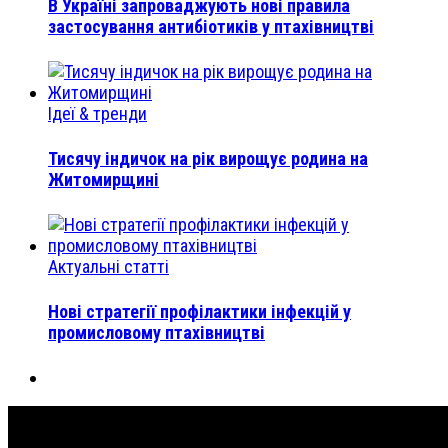
В Україні запроваджують нові правила
застосування антибіотиків у птахівництві
Ідеї & тренди
Тисячу індичок на рік вирощує родина на
Житомирщині
Актуальні статті
Нові стратегії профілактики інфекцій у
промисловому птахівництві