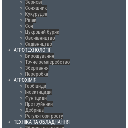
Зернові
Соняшник
Кукурудза
Ріпак
Соя
Цукровий буряк
Овочівництво
Садівництво
АГРОТЕХНОЛОГІЇ
Вирощування
Точне землеробство
Зберігання
Переробка
АГРОХІМІЯ
Гербіциди
Інсектициди
Фунгіциди
Протруйники
Добрива
Регулятори росту
ТЕХНІКА ТА ОБЛАДНАННЯ
Збиральна техніка