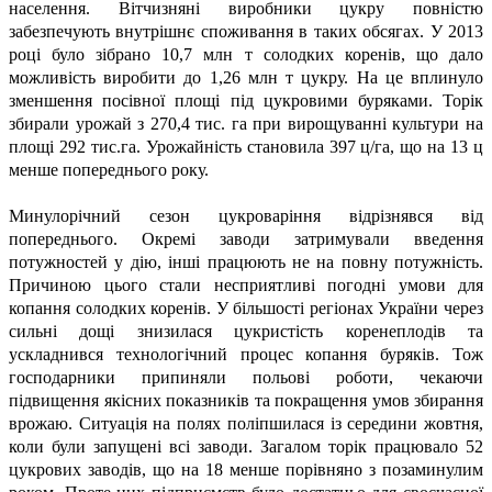
населення. Вітчизняні виробники цукру повністю
забезпечують внутрішнє споживання в таких обсягах. У 2013
році було зібрано 10,7 млн т солодких коренів, що дало
можливість виробити до 1,26 млн т цукру. На це вплинуло
зменшення посівної площі під цукровими буряками. Торік
збирали урожай з 270,4 тис. га при вирощуванні культури на
площі 292 тис.га. Урожайність становила 397 ц/га, що на 13 ц
менше попереднього року.
Минулорічний сезон цукроваріння відрізнявся від
попереднього. Окремі заводи затримували введення
потужностей у дію, інші працюють не на повну потужність.
Причиною цього стали несприятливі погодні умови для
копання солодких коренів. У більшості регіонах України через
сильні дощі знизилася цукристість коренеплодів та
ускладнився технологічний процес копання буряків. Тож
господарники припиняли польові роботи, чекаючи
підвищення якісних показників та покращення умов збирання
врожаю. Ситуація на полях поліпшилася із середини жовтня,
коли були запущені всі заводи. Загалом торік працювало 52
цукрових заводів, що на 18 менше порівняно з позаминулим