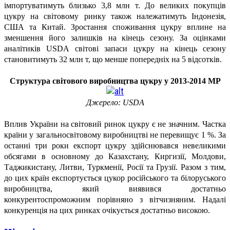
імпортуватимуть близько 3,8 млн т. До великих покупців
цукру на світовому ринку також належатимуть Індонезія,
США та Китай. Зростання споживання цукру вплине на
зменшення його залишків на кінець сезону. За оцінками
аналітиків USDA світові запаси цукру на кінець сезону
становитимуть 32 млн т, що менше попередніх на 5 відсотків.
Структура світового виробництва цукру у 2013-2014 МР
Джерело: USDA
Вплив України на світовий ринок цукру є не значним. Частка
країни у загальносвітовому виробництві не перевищує 1 %. За
останні три роки експорт цукру здійснювався невеликими
обсягами в основному до Казахстану, Киргизії, Молдови,
Таджикистану, Литви, Туркменії, Росії та Грузії. Разом з тим,
до цих країн експортується цукор російського та білоруського
виробництва, який виявився достатньо
конкурентоспроможним порівняно з вітчизняним. Надалі
конкуренція на цих ринках очікується достатньо високою.