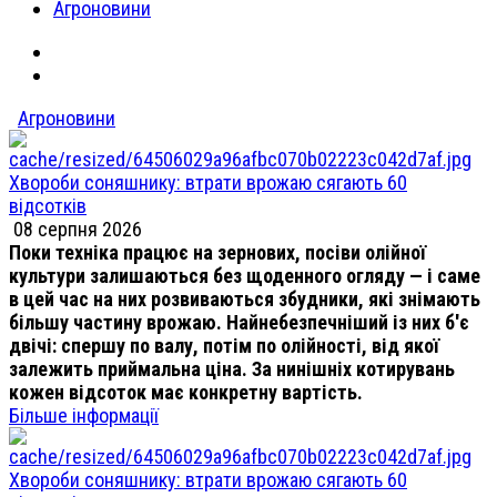
Агроновини
Агроновини
Хвороби соняшнику: втрати врожаю сягають 60
відсотків
08 серпня 2026
Поки техніка працює на зернових, посіви олійної
культури залишаються без щоденного огляду — і саме
в цей час на них розвиваються збудники, які знімають
більшу частину врожаю. Найнебезпечніший із них б'є
двічі: спершу по валу, потім по олійності, від якої
залежить приймальна ціна. За нинішніх котирувань
кожен відсоток має конкретну вартість.
Більше інформації
Хвороби соняшнику: втрати врожаю сягають 60