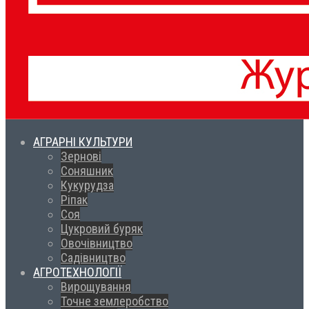
АГРАРНІ КУЛЬТУРИ
Зернові
Соняшник
Кукурудза
Ріпак
Соя
Цукровий буряк
Овочівництво
Садівництво
АГРОТЕХНОЛОГІЇ
Вирощування
Точне землеробство