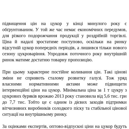
підвищення цін на цукор у кінці минулого року є
обґрунтованим. У той же час немає економічних передумов,
для різкого подорожчання продукції у роздрібній торгівлі.
Ціна й надалі зростатиме поступово, оскільки на ринку
відсутній цукор попередніх періодів, а лишився тільки нового
сезону цукроваріння. Упродовж поточного року внутрішній
ринок матиме достатню товарну пропозицію.
При цьому характерне постійне коливання цін. Такі цінові
зміни не сприяють сталому розвитку галузі. Тож уряд
власними нормативними актами може підвищити
інтервенційні ціни на цукор. Мінімальна ціна за 1 т цукру з
цукрових буряків врожаю 2013 року становила від 5,6 тис. грн
до 7,7 тис. Тобто це є одним із дієвих заходів підтримки
вітчизняних виробників солодкого піску та стабільної цінової
ситуації на внутрішньому ринку.
За оцінками експертів, оптово-відпускні ціни на цукор будуть