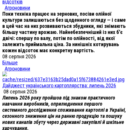
відсотків
Агроновини
Поки техніка працює на зернових, посіви олійної
культури залишаються без щоденного огляду — і саме
в цей час на них розвиваються збудники, які знімають
більшу частину врожаю. Найнебезпечніший із них б'є
двічі: спершу по валу, потім по олійності, від якої
залежить приймальна ціна. За нинішніх котирувань
кожен відсоток має конкретну вартість.
08 серпня 2026
Більше
Агроновини
Дайджест українського картоплярства: липень 2026
08 серпня 2026
Липень 2026 року пройшов під знаком практичного
навчання виробників, оприлюднення першого
системного дослідження споживання картоплі в Україні,
сезонного зниження цін на ранню продукцію та пошуку
нових каналів збуту через державні закупівлі й шкільне
харчування.