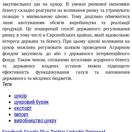
закупівельних цін на цукор. В умовах ринкової економіки
бізнесу складно реагувати на коливання ринку та утримувати
позицію з мінімальною ціною. Тому доцільно обмежитися
лише квотуванням обсягів виробництва та реалізації
продукції. Це поширений спосіб державного регулювання
ринку, в тому числі в Європейських країнах, який задовольняє
інтереси держави та бізнесу. При цьому цінові коливання на
цукор можливо регулювати шляхом проведення Аграрним
фондом закупівель до або з державного інтервенційного
фонду. Таким чином, спільними зусиллями аграрного бізнесу
та державних владних установ можна підвищити
ефективність функціонування галузі та наповнення
державного та місцевих бюджетів.
Теги
цукор
цукровий буряк
експорт
імпорт
виробництво цукру
Facebook
Google Plus
Twitter
Linkedin
Pinterest