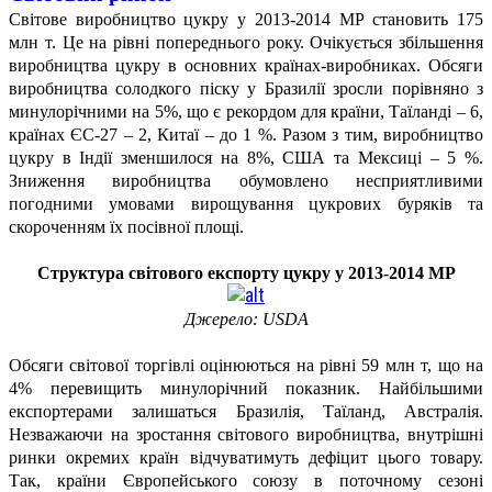
Світове виробництво цукру у 2013-2014 МР становить 175
млн т. Це на рівні попереднього року. Очікується збільшення
виробництва цукру в основних країнах-виробниках. Обсяги
виробництва солодкого піску у Бразилії зросли порівняно з
минулорічними на 5%, що є рекордом для країни, Таїланді – 6,
країнах ЄС-27 – 2, Китаї – до 1 %. Разом з тим, виробництво
цукру в Індії зменшилося на 8%, США та Мексиці – 5 %.
Зниження виробництва обумовлено несприятливими
погодними умовами вирощування цукрових буряків та
скороченням їх посівної площі.
Структура світового експорту цукру у 2013-2014 МР
Джерело: USDA
Обсяги світової торгівлі оцінюються на рівні 59 млн т, що на
4% перевищить минулорічний показник. Найбільшими
експортерами залишаться Бразилія, Таїланд, Австралія.
Незважаючи на зростання світового виробництва, внутрішні
ринки окремих країн відчуватимуть дефіцит цього товару.
Так, країни Європейського союзу в поточному сезоні