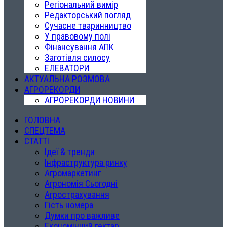
Регіональний вимір
Редакторський погляд
Сучасне тваринництво
У правовому полі
Фінансування АПК
Заготівля силосу
ЕЛЕВАТОРИ
АКТУАЛЬНА РОЗМОВА
АГРОРЕКОРДИ
АГРОРЕКОРДИ НОВИНИ
ГОЛОВНА
СПЕЦТЕМА
СТАТТІ
Ідеї & тренди
Інфраструктура ринку
Агромаркетинг
Агрономія Сьогодні
Агрострахування
Гість номера
Думки про важливе
Економічний гектар