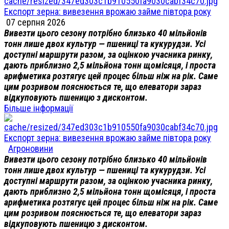
Експорт зерна: вивезення врожаю займе півтора року
07 серпня 2026
Вивезти цього сезону потрібно близько 40 мільйонів
тонн лише двох культур — пшениці та кукурудзи. Усі
доступні маршрути разом, за оцінкою учасника ринку,
дають приблизно 2,5 мільйона тонн щомісяця, і проста
арифметика розтягує цей процес більш ніж на рік. Саме
цим розривом пояснюється те, що елеватори зараз
відкуповують пшеницю з дисконтом.
Більше інформації
Експорт зерна: вивезення врожаю займе півтора року
Агроновини
Вивезти цього сезону потрібно близько 40 мільйонів
тонн лише двох культур — пшениці та кукурудзи. Усі
доступні маршрути разом, за оцінкою учасника ринку,
дають приблизно 2,5 мільйона тонн щомісяця, і проста
арифметика розтягує цей процес більш ніж на рік. Саме
цим розривом пояснюється те, що елеватори зараз
відкуповують пшеницю з дисконтом.