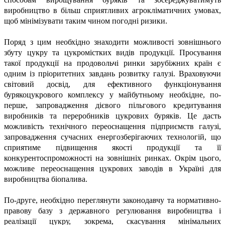
виробництво в більш сприятливих агрокліматичних умовах,
щоб мінімізувати таким чином погодні ризики.
Поряд з цим необхідно знаходити можливості зовнішнього
збуту цукру та цукромістких видів продукції. Просування
такої продукції на продовольчі ринки зарубіжних країн є
одним із пріоритетних завдань розвитку галузі. Враховуючи
світовий досвід, для ефективного функціонування
бурякоцукрового комплексу у майбутньому необхідне, по-
перше, запровадження дієвого пільгового кредитування
виробників та переробників цукрових буряків. Це дасть
можливість технічного переоснащення підприємств галузі,
запровадження сучасних енергозберігаючих технологій, що
сприятиме підвищення якості продукції та її
конкурентоспроможності на зовнішніх ринках. Окрім цього,
можливе переоснащення цукрових заводів в Україні для
виробництва біопалива.
По-друге, необхідно переглянути законодавчу та нормативно-
правову базу з державного регулювання виробництва і
реалізації цукру, зокрема, скасування мінімальних