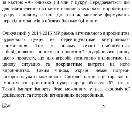
за квотою «А» близько 1,8 млн т
цукру. Передбачається, що
для забезпечення цієї квоти надійде увесь обсяг виробництва
цукру в новому сезоні. До того ж, можливе формування
перехідних запасів в обсягах близько 0,4 млн т.
Очікуваний у 2014-2015 МР рівень вітчизняного виробництва
бурякового цукру не перевищуватиме внутрішнього
споживання. Тож у новому сезоні стабілізується
співвідношення попиту та пропозиції внутрішнього ринку
цього продукту, що для аграріїв позитивно впливатиме на
цінову ситуацію та покриватиме витрати на його
виробництво. Таким чином, Україні немає потреби
використовувати можливості Світової організації торгівлі та
імпортувати тростинний цукор сирець обсягом 267 тис. т.
Такий імпорт імпорту буде можливим у разі економічної
доцільності та потреби вітчизняних переробників.
У