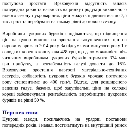
поступово зростати. Враховуючи відсутність запасів
попередніх років та наявність на ринку продукції виключного
нового сезону цукроваріння, ціни можуть підвищитися до
7,5
тис. грн/т та перебувати на такому рівні до нового сезону.
Виробники цукрових буряків сподіваються, що підвищення
цін на цукор вплине на зростання закупівельних цін на
сировину врожаю 2014 року. За підсумками минулого року
1 т
солодких коренів коштувала 428 грн, що дало можливість віт-
чизняним виробникам цукрових буряків отримати 374 млн
грн прибутку, а рентабельність галузі довести до 16%.
Враховуючи зростання вартості матеріально-технічних
ресурсів, собівартість цукрових буряків урожаю поточного
року становитиме до 400 грн/т. Відтак, для розширеного
ведення галузі бажано, щоб закупівельні ціни на солодкі
корені забезпечували рентабельність виробництва цукрових
буряків на рівні 50 %.
Перспективи
Цукрові заводи, посилаючись на урядові постанови
попередніх років, і надалі постачатимуть на внутрішній ринок