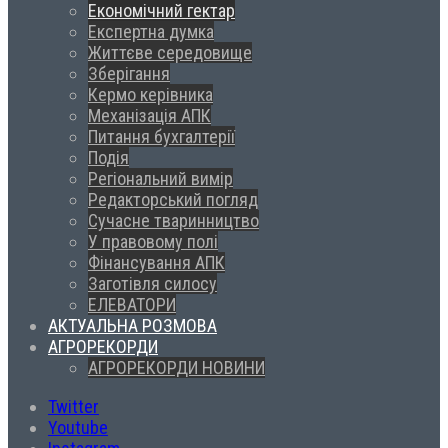
Економічний гектар
Експертна думка
Життєве середовище
Зберігання
Кермо керівника
Механізація АПК
Питання бухгалтерії
Подія
Регіональний вимір
Редакторський погляд
Сучасне тваринництво
У правовому полі
Фінансування АПК
Заготівля силосу
ЕЛЕВАТОРИ
АКТУАЛЬНА РОЗМОВА
АГРОРЕКОРДИ
АГРОРЕКОРДИ НОВИНИ
Twitter
Youtube