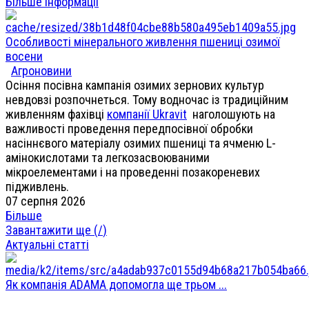
Більше інформації
Особливості мінерального живлення пшениці озимої
восени
Агроновини
Осіння посівна кампанія озимих зернових культур
невдовзі розпочнеться. Тому водночас із традиційним
живленням фахівці
компанії Ukravit
наголошують на
важливості проведення передпосівної обробки
насіннєвого матеріалу озимих пшениці та ячменю L-
амінокислотами та легкозасвоюваними
мікроелементами і на проведенні позакореневих
підживлень.
07 серпня 2026
Більше
Завантажити ще (
/
)
Актуальні статті
Як компанія ADAMA допомогла ще трьом ...