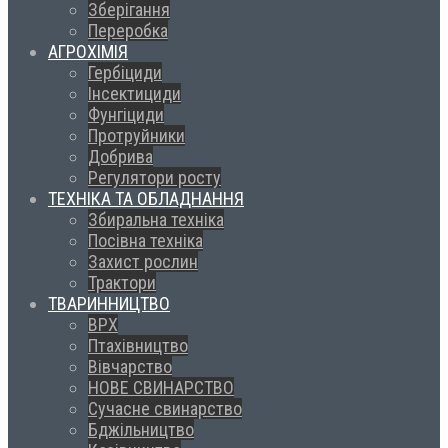
Зберігання
Переробка
АГРОХІМІЯ
Гербіциди
Інсектициди
Фунгіциди
Протруйники
Добрива
Регулятори росту
ТЕХНІКА ТА ОБЛАДНАННЯ
Збиральна техніка
Посівна техніка
Захист рослин
Трактори
ТВАРИННИЦТВО
ВРХ
Птахівництво
Вівчарство
НОВЕ СВИНАРСТВО
Сучасне свинарство
Бджільництво