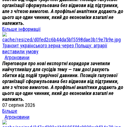
організації сформульована без відмови від підтримки,
але з чіткою вимогою. А профільні аналітики додають до
цього ще один чинник, який до економіки взагалі не
належить.
Більше інформації
Транзит українського зерна через Польщу: аграрії
виставили умову
Агроновини
Переговори про нові експортні коридори зачепили
найчутливішу для сусідів тему — там досі рахують
збитки від подій трирічної давнини. Позиція галузевої
організації сформульована без відмови від підтримки,
але з чіткою вимогою. А профільні аналітики додають до
цього ще один чинник, який до економіки взагалі не
належить.
07 серпня 2026
Більше
Агроновини