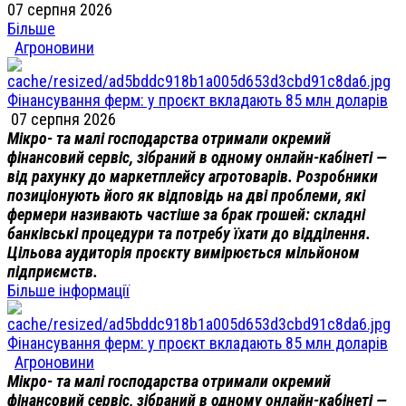
07 серпня 2026
Більше
Агроновини
Фінансування ферм: у проєкт вкладають 85 млн доларів
07 серпня 2026
Мікро- та малі господарства отримали окремий
фінансовий сервіс, зібраний в одному онлайн-кабінеті —
від рахунку до маркетплейсу агротоварів. Розробники
позиціонують його як відповідь на дві проблеми, які
фермери називають частіше за брак грошей: складні
банківські процедури та потребу їхати до відділення.
Цільова аудиторія проєкту вимірюється мільйоном
підприємств.
Більше інформації
Фінансування ферм: у проєкт вкладають 85 млн доларів
Агроновини
Мікро- та малі господарства отримали окремий
фінансовий сервіс, зібраний в одному онлайн-кабінеті —