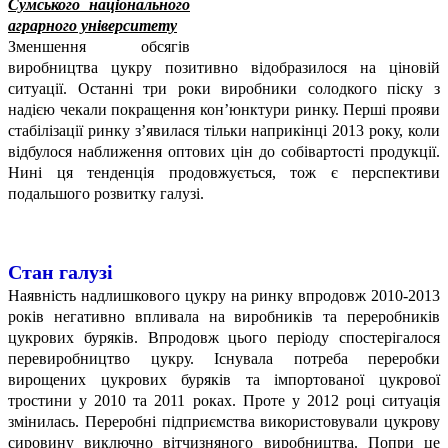
Сумського національного
аграрного університету
Зменшення обсягів
виробництва цукру позитивно відобразилося на ціновій
ситуації. Останні три роки виробники солодкого піску з
надією чекали покращення кон’юнктури ринку. Перші прояви
стабілізації ринку з’явилася тільки наприкінці 2013 року, коли
відбулося наближення оптових цін до собівартості продукції.
Нині ця тенденція продовжується, тож є перспективи
подальшого розвитку галузі.
Стан галузі
Наявність надлишкового цукру на ринку впродовж 2010-2013
років негативно впливала на виробників та переробників
цукрових буряків. Впродовж цього періоду спостерігалося
перевиробництво цукру. Існувала потреба переробки
вирощених цукрових буряків та імпортованої цукрової
тростини у 2010 та 2011 роках. Проте у 2012 році ситуація
змінилась. Переробні підприємства використовували цукрову
сировину виключно вітчизняного виробництва. Попри це