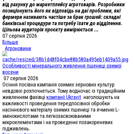
від рахунку до маркетплейсу агротоварів. Розробники
позиціонують його як відповідь на дві проблеми, які
фермери називають частіше за брак грошей: складні
банківські процедури та потребу їхати до відділення.
Цільова аудиторія проєкту вимірюється ...
07 серпня 2026
Більше
Агроновини
Особливості мінерального живлення пшениці озимої
восени
07 серпня 2026
Осіння посівна кампанія озимих зернових культур
невдовзі розпочнеться. Тому водночас із традиційним
живленням фахівці
компанії Ukravit
наголошують на
важливості проведення передпосівної обробки
насіннєвого матеріалу озимих пшениці та ячменю L-
амінокислотами та легкозасвоюваними
мікроелементами і на проведенні позакореневих
підживлень.