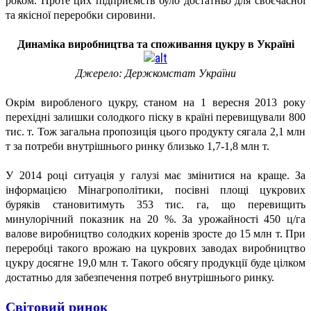
роком. Проте цих підприємств було достатньо для своєчасної
та якісної переробки сировини.
Динаміка виробництва та споживання цукру в Україні
Джерело: Держкомстат України
Окрім виробленого цукру, станом на 1 вересня 2013 року
перехідні залишки солодкого піску в країні перевищували 800
тис. т. Тож загальна пропозиція цього продукту сягала 2,1 млн
т за потреби внутрішнього ринку близько 1,7-1,8 млн т.
У 2014 році ситуація у галузі має змінитися на краще. За
інформацією Мінагрополітики, посівні площі цукрових
буряків становитимуть 353 тис. га, що перевищить
минулорічний показник на 20 %. За урожайності 450 ц/га
валове виробництво солодких коренів зросте до 15 млн т. При
переробці такого врожаю на цукрових заводах виробництво
цукру досягне 19,0 млн т. Такого обсягу продукції буде цілком
достатньо для забезпечення потреб внутрішнього ринку.
Світовий ринок