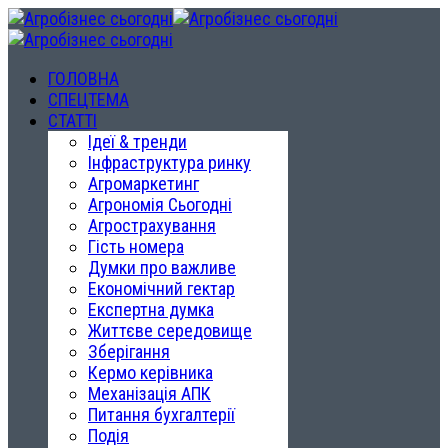
ГОЛОВНА
СПЕЦТЕМА
СТАТТІ
Ідеї & тренди
Інфраструктура ринку
Агромаркетинг
Агрономія Сьогодні
Агрострахування
Гість номера
Думки про важливе
Економічний гектар
Експертна думка
Життєве середовище
Зберігання
Кермо керівника
Механізація АПК
Питання бухгалтерії
Подія