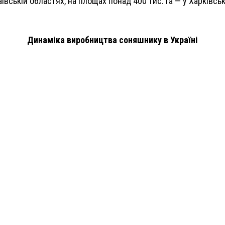
ївській областях, на площах понад 400 тис. га — у Харківськ
Динаміка виробництва соняшнику в Україні