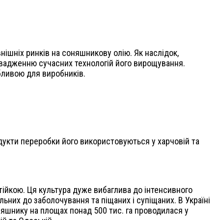
нішніх ринків на соняшникову олію. Як наслідок,
овадженню сучасних технологій його вирощування.
бливою для виробників.
дукти переробки його використовуються у харчовій та
йкою. Ця культура дуже вибаглива до інтенсивного
льних до заболочування та піщаних і супіщаних. В Україні
оняшнику на площах понад 500 тис. га проводилася у