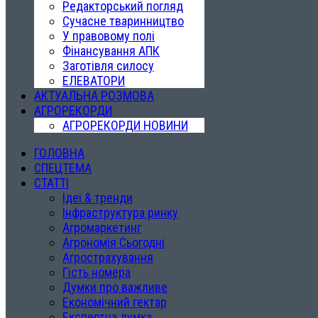
Редакторський погляд
Сучасне тваринництво
У правовому полі
Фінансування АПК
Заготівля силосу
ЕЛЕВАТОРИ
АКТУАЛЬНА РОЗМОВА
АГРОРЕКОРДИ
АГРОРЕКОРДИ НОВИНИ
ГОЛОВНА
СПЕЦТЕМА
СТАТТІ
Ідеї & тренди
Інфраструктура ринку
Агромаркетинг
Агрономія Сьогодні
Агрострахування
Гість номера
Думки про важливе
Економічний гектар
Експертна думка