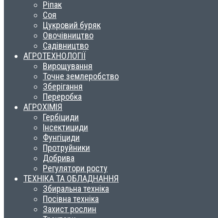
Ріпак
Соя
Цукровий буряк
Овочівництво
Садівництво
АГРОТЕХНОЛОГІЇ
Вирощування
Точне землеробство
Зберігання
Переробка
АГРОХІМІЯ
Гербіциди
Інсектициди
Фунгіциди
Протруйники
Добрива
Регулятори росту
ТЕХНІКА ТА ОБЛАДНАННЯ
Збиральна техніка
Посівна техніка
Захист рослин