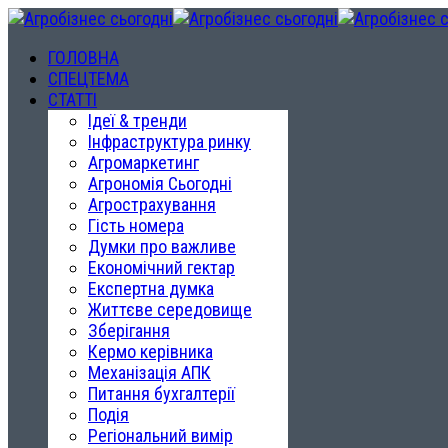
ГОЛОВНА
СПЕЦТЕМА
СТАТТІ
Ідеї & тренди
Інфраструктура ринку
Агромаркетинг
Агрономія Сьогодні
Агрострахування
Гість номера
Думки про важливе
Економічний гектар
Експертна думка
Життєве середовище
Зберігання
Кермо керівника
Механізація АПК
Питання бухгалтерії
Подія
Регіональний вимір