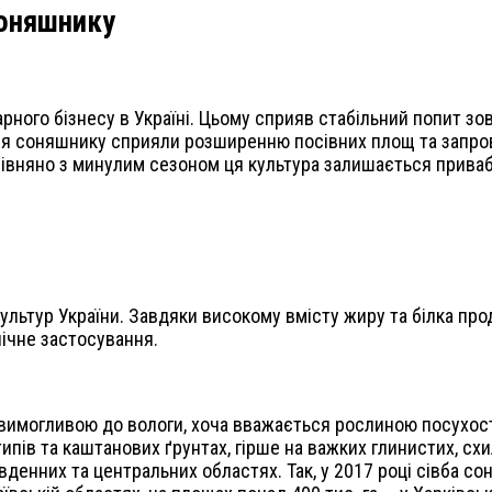
соняшнику
ного бізнесу в Україні. Цьому сприяв стабільний попит зов
іння соняшнику сприяли розширенню посівних площ та запр
івняно з минулим сезоном ця культура залишається прива
льтур України. Завдяки високому вмісту жиру та білка про
нічне застосування.
имогливою до вологи, хоча вважається рослиною посухості
ипів та каштанових ґрунтах, гірше на важких глинистих, схи
вденних та центральних областях. Так, у 2017 році сівба с