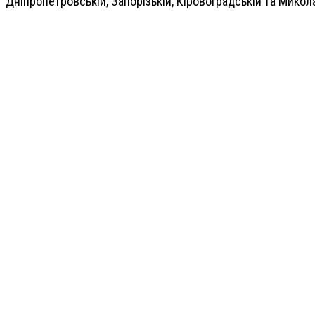
Дніпропетровській, Запорізькій, Кіровоградській та Микола