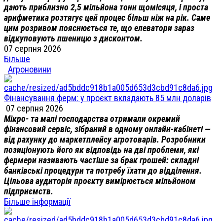
дають приблизно 2,5 мільйона тонн щомісяця, і проста
арифметика розтягує цей процес більш ніж на рік. Саме
цим розривом пояснюється те, що елеватори зараз
відкуповують пшеницю з дисконтом.
07 серпня 2026
Більше
Агроновини
Фінансування ферм: у проєкт вкладають 85 млн доларів
07 серпня 2026
Мікро- та малі господарства отримали окремий
фінансовий сервіс, зібраний в одному онлайн-кабінеті —
від рахунку до маркетплейсу агротоварів. Розробники
позиціонують його як відповідь на дві проблеми, які
фермери називають частіше за брак грошей: складні
банківські процедури та потребу їхати до відділення.
Цільова аудиторія проєкту вимірюється мільйоном
підприємств.
Більше інформації