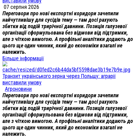
виставили умову
07 серпня 2026
Переговори про нові експортні коридори зачепили
найчутливішу для сусідів тему — там досі рахують
збитки від подій трирічної давнини. Позиція галузевої
організації сформульована без відмови від підтримки,
але з чіткою вимогою. А профільні аналітики додають до
цього ще один чинник, який до економіки взагалі не
належить.
Більше інформації
Транзит українського зерна через Польщу: аграрії
виставили умову
Агроновини
Переговори про нові експортні коридори зачепили
найчутливішу для сусідів тему — там досі рахують
збитки від подій трирічної давнини. Позиція галузевої
організації сформульована без відмови від підтримки,
але з чіткою вимогою. А профільні аналітики додають до
цього ще один чинник, який до економіки взагалі не
належить.