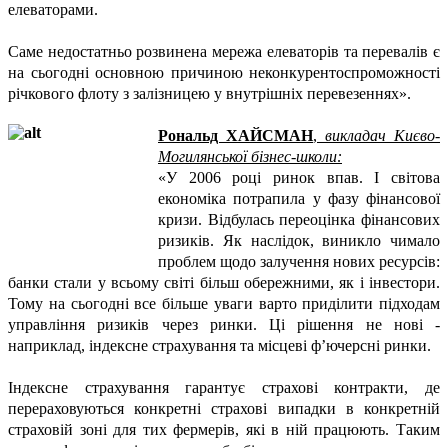
елеваторами.
Саме недостатньо розвинена мережа елеваторів та перевалів є
на сьогодні основною причиною неконкурентоспроможності
річкового флоту з залізницею у внутрішніх перевезеннях».
Рональд ХАЙСМАН
,
викладач Києво-
Могилянської бізнес-школи:
«У 2006 році ринок впав. І світова
економіка потрапила у фазу фінансової
кризи. Відбулась переоцінка фінансових
ризиків. Як наслідок, виникло чимало
проблем щодо залучення нових ресурсів:
банки стали у всьому світі більш обережними, як і інвестори.
Тому на сьогодні все більше уваги варто приділити підходам
управління ризиків через ринки. Ці рішення не нові -
наприклад, індексне страхування та місцеві ф’ючерсні ринки.
Індексне страхування гарантує страхові контракти, де
перераховуються конкретні страхові випадки в конкретній
страховій зоні для тих фермерів, які в ній працюють. Таким