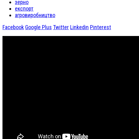
зерно
експорт
агровиробництво
Facebook
Google Plus
Twitter
Linkedin
Pinterest