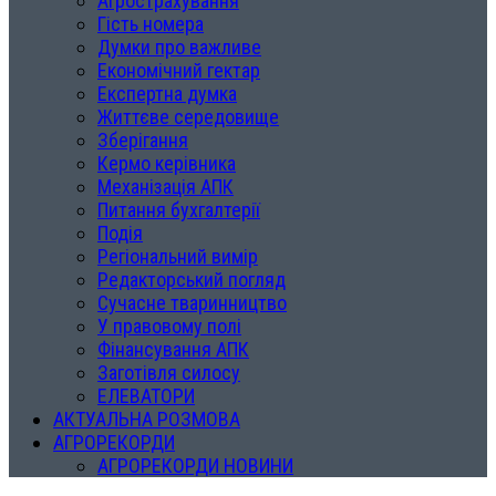
Агрострахування
Гість номера
Думки про важливе
Економічний гектар
Експертна думка
Життєве середовище
Зберігання
Кермо керівника
Механізація АПК
Питання бухгалтерії
Подія
Регіональний вимір
Редакторський погляд
Сучасне тваринництво
У правовому полі
Фінансування АПК
Заготівля силосу
ЕЛЕВАТОРИ
АКТУАЛЬНА РОЗМОВА
АГРОРЕКОРДИ
АГРОРЕКОРДИ НОВИНИ