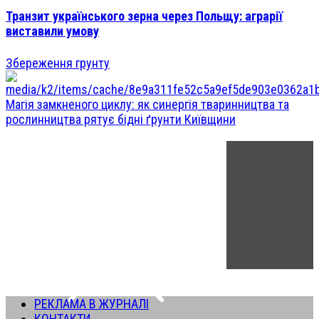
Транзит українського зерна через Польщу: аграрії
виставили умову
Збереження грунту
Магія замкненого циклу: як синергія тваринництва та
рослинництва рятує бідні ґрунти Київщини
РЕКЛАМА В ЖУРНАЛІ
КОНТАКТИ