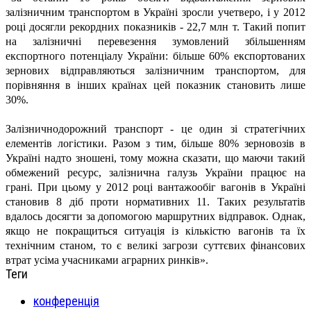
залізничним транспортом в Україні зросли учетверо, і у 2012
році досягли рекордних показників - 22,7 млн т. Такий попит
на залізничні перевезення зумовлений збільшенням
експортного потенціалу України: більше 60% експортованих
зернових відправляються залізничним транспортом, для
порівняння в інших країнах цей показник становить лише
30%.
Залізничнодорожний транспорт - це один зі стратегічних
елементів логістики. Разом з тим, більше 80% зерновозів в
Україні надто зношені, тому можна сказати, що маючи такий
обмежений ресурс, залізнична галузь України працює на
грані. При цьому у 2012 році вантажообіг вагонів в Україні
становив 8 діб проти нормативних 11. Таких результатів
вдалось досягти за допомогою маршрутних відправок. Однак,
якщо не покращиться ситуація із кількістю вагонів та їх
технічним станом, то є великі загрози суттєвих фінансових
втрат усіма учасниками аграрних ринків».
Теги
конференція