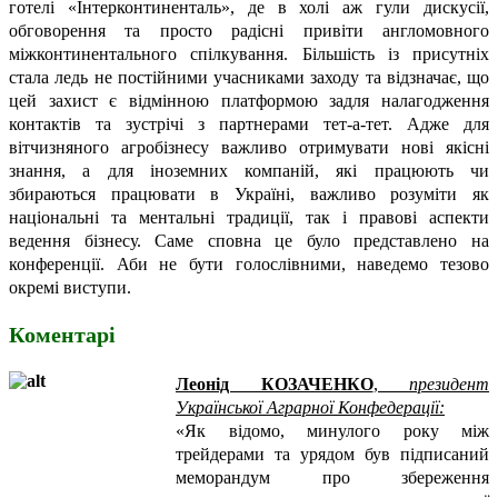
готелі «Інтерконтиненталь», де в холі аж гули дискусії,
обговорення та просто радісні привіти англомовного
міжконтинентального спілкування. Більшість із присутніх
стала ледь не постійними учасниками заходу та відзначає, що
цей захист є відмінною платформою задля налагодження
контактів та зустрічі з партнерами тет-а-тет. Адже для
вітчизняного агробізнесу важливо отримувати нові якісні
знання, а для іноземних компаній, які працюють чи
збираються працювати в Україні, важливо розуміти як
національні та ментальні традиції, так і правові аспекти
ведення бізнесу. Саме сповна це було представлено на
конференції. Аби не бути голослівними, наведемо тезово
окремі виступи.
Коментарі
Леонід КОЗАЧЕНКО
,
президент
Української Аграрної Конфедерації:
«Як відомо, минулого року між
трейдерами та урядом був підписаний
меморандум про збереження