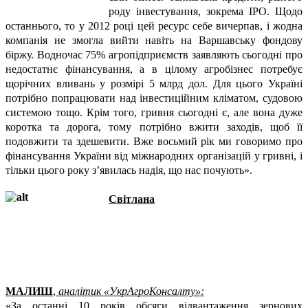
роду інвестування, зокрема ІРО. Щодо
останнього, то у 2012 році цей ресурс себе вичерпав, і жодна
компанія не змогла вийти навіть на Варшавську фондову
біржу. Водночас 75% агропідприємств заявляють сьогодні про
недостатнє фінансування, а в цілому агробізнес потребує
щорічних вливань у розмірі 5 млрд дол. Для цього Україні
потрібно попрацювати над інвестиційним кліматом, судовою
системою тощо. Крім того, гривня сьогодні є, але вона дуже
коротка та дорога, тому потрібно вжити заходів, щоб її
подовжити та здешевити. Вже восьмий рік ми говоримо про
фінансування України від міжнародних організацій у гривні, і
тільки цього року з’явилась надія, що нас почують».
Світлана
МАЛИШ
,
аналітик
«УкрАгроКонсалту»:
«За останні 10 років обсяги відвантаження зернових