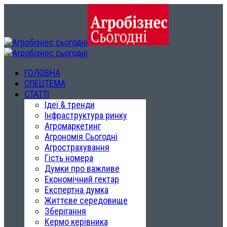
ГОЛОВНА
СПЕЦТЕМА
СТАТТІ
Ідеї & тренди
Інфраструктура ринку
Агромаркетинг
Агрономія Сьогодні
Агрострахування
Гість номера
Думки про важливе
Економічний гектар
Експертна думка
Життєве середовище
Зберігання
Кермо керівника