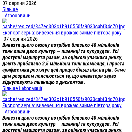
07 серпня 2026
Більше
Агроновини
Експорт зерна: вивезення врожаю займе півтора року
07 серпня 2026
Вивезти цього сезону потрібно близько 40 мільйонів
тонн лише двох культур — пшениці та кукурудзи. Усі
доступні маршрути разом, за оцінкою учасника ринку,
дають приблизно 2,5 мільйона тонн щомісяця, і проста
арифметика розтягує цей процес більш ніж на рік. Саме
цим розривом пояснюється те, що елеватори зараз
відкуповують пшеницю з дисконтом.
Більше інформації
Експорт зерна: вивезення врожаю займе півтора року
Агроновини
Вивезти цього сезону потрібно близько 40 мільйонів
тонн лише двох культур — пшениці та кукурудзи. Усі
доступні маршрути разом, за оцінкою учасника ринку,