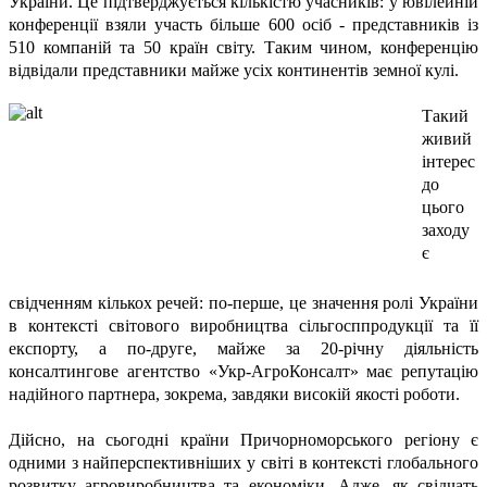
України. Це підтверджується кількістю учасників: у ювілейній
конференції взяли участь більше 600 осіб - представників із
510 компаній та 50 країн світу. Таким чином, конференцію
відвідали представники майже усіх континентів земної кулі.
Такий
живий
інтерес
до
цього
заходу
є
свідченням кількох речей: по-перше, це значення ролі України
в контексті світового виробництва сільгосппродукції та її
експорту, а по-друге, майже за 20-річну діяльність
консалтингове агентство «Укр-АгроКонсалт» має репутацію
надійного партнера, зокрема, завдяки високій якості роботи.
Дійсно, на сьогодні країни Причорноморського регіону є
одними з найперспективніших у світі в контексті глобального
розвитку агровиробництва та економіки. Адже, як свідчать