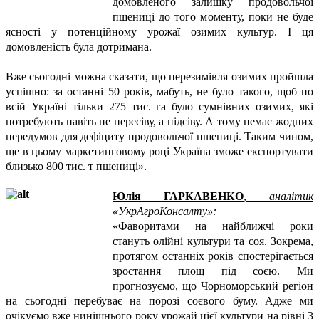
домовленого залишку продовольчої
пшениці до того моменту, поки не буде
ясності у потенційному урожаї озимих культур. І ця
домовленість була дотримана.
Вже сьогодні можна сказати, що перезимівля озимих пройшла
успішно: за останні 50 років, мабуть, не було такого, щоб по
всій Україні тільки 275 тис. га було сумнівних озимих, які
потребують навіть не пересіву, а підсіву. А тому немає жодних
передумов для дефіциту продовольчої пшениці. Таким чином,
ще в цьому маркетинговому році Україна зможе експортувати
близько 800 тис. т пшениці».
Юлія ГАРКАВЕНКО
,
аналітик
«УкрАгроКонсалту»:
«Фаворитами на найближчі роки
стануть олійні культури та соя. Зокрема,
протягом останніх років спостерігається
зростання площ під соєю. Ми
прогнозуємо, що Чорноморський регіон
на сьогодні перебуває на порозі соєвого буму. Адже ми
очікуємо вже нинішнього року урожай цієї культури на рівні 3