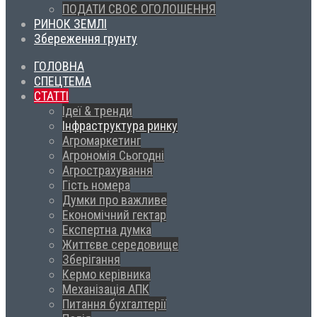
ПОДАТИ СВОЄ ОГОЛОШЕННЯ
РИНОК ЗЕМЛІ
Збереження грунту
ГОЛОВНА
СПЕЦТЕМА
СТАТТІ
Ідеї & тренди
Інфраструктура ринку
Агромаркетинг
Агрономія Сьогодні
Агрострахування
Гість номера
Думки про важливе
Економічний гектар
Експертна думка
Життєве середовище
Зберігання
Кермо керівника
Механізація АПК
Питання бухгалтерії