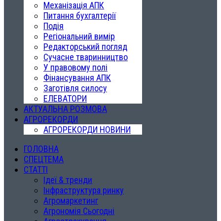
Механізація АПК
Питання бухгалтерії
Подія
Регіональний вимір
Редакторський погляд
Сучасне тваринництво
У правовому полі
Фінансування АПК
Заготівля силосу
ЕЛЕВАТОРИ
АКТУАЛЬНА РОЗМОВА
АГРОРЕКОРДИ
АГРОРЕКОРДИ НОВИНИ
ГОЛОВНА
СПЕЦТЕМА
СТАТТІ
Ідеї & тренди
Інфраструктура ринку
Агромаркетинг
Агрономія Сьогодні