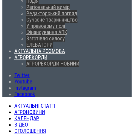
Подія
Регіональний вимір
Редакторський погляд
Сучасне тваринництво
У правовому полі
Фінансування АПК
Заготівля силосу
ЕЛЕВАТОРИ
АКТУАЛЬНА РОЗМОВА
АГРОРЕКОРДИ
АГРОРЕКОРДИ НОВИНИ
Twitter
Youtube
Instagram
Facebook
АКТУАЛЬНІ СТАТТІ
АГРОНОВИНИ
КАЛЕНДАР
ВІДЕО
ОГОЛОШЕННЯ