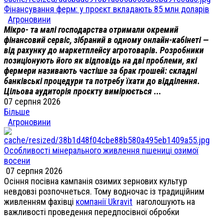
Фінансування ферм: у проєкт вкладають 85 млн доларів
Агроновини
Мікро- та малі господарства отримали окремий
фінансовий сервіс, зібраний в одному онлайн-кабінеті —
від рахунку до маркетплейсу агротоварів. Розробники
позиціонують його як відповідь на дві проблеми, які
фермери називають частіше за брак грошей: складні
банківські процедури та потребу їхати до відділення.
Цільова аудиторія проєкту вимірюється ...
07 серпня 2026
Більше
Агроновини
Особливості мінерального живлення пшениці озимої
восени
07 серпня 2026
Осіння посівна кампанія озимих зернових культур
невдовзі розпочнеться. Тому водночас із традиційним
живленням фахівці
компанії Ukravit
наголошують на
важливості проведення передпосівної обробки