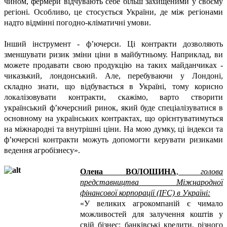
чином, фермери відчувають себе більш захищеними у своєму
регіоні. Особливо, це стосується України, де між регіонами
надто відмінні погодно-кліматичні умови.
Інший інструмент - ф’ючерси. Ці контракти дозволяють
зменшувати ризик зміни ціни в майбутньому. Наприклад, ви
можете продавати свою продукцію на таких майданчиках -
чиказький, лондонський. Але, перебуваючи у Лондоні,
складно знати, що відбувається в Україні, тому корисно
локалізовувати контракти, скажімо, варто створити
український ф’ючерсний ринок, який буде спеціалізуватися в
основному на українських контрактах, що орієнтуватимуться
на міжнародні та внутрішні ціни. На мою думку, ці індекси та
ф’ючерсні контракти можуть допомогти керувати ризиками
ведення агробізнесу».
Олена ВОЛОШИНА
,
голова
представництва Міжнародної
фінансової корпорації (IFC) в Україні:
«У великих агрокомпаній є чимало
можливостей для залучення коштів у
свій бізнес: банківські кредити, різного