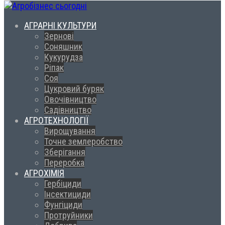
АГРАРНІ КУЛЬТУРИ
Зернові
Соняшник
Кукурудза
Ріпак
Соя
Цукровий буряк
Овочівництво
Садівництво
АГРОТЕХНОЛОГІЇ
Вирощування
Точне землеробство
Зберігання
Переробка
АГРОХІМІЯ
Гербіциди
Інсектициди
Фунгіциди
Протруйники