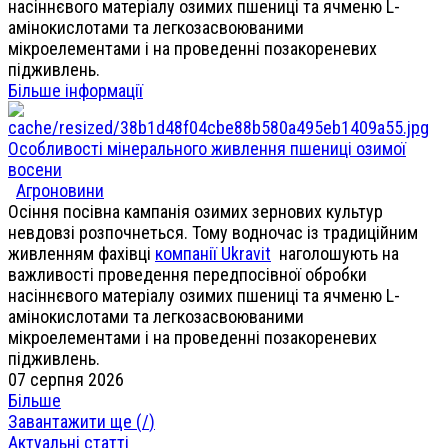
насіннєвого матеріалу озимих пшениці та ячменю L-
амінокислотами та легкозасвоюваними
мікроелементами і на проведенні позакореневих
підживлень.
Більше інформації
Особливості мінерального живлення пшениці озимої
восени
Агроновини
Осіння посівна кампанія озимих зернових культур
невдовзі розпочнеться. Тому водночас із традиційним
живленням фахівці
компанії Ukravit
наголошують на
важливості проведення передпосівної обробки
насіннєвого матеріалу озимих пшениці та ячменю L-
амінокислотами та легкозасвоюваними
мікроелементами і на проведенні позакореневих
підживлень.
07 серпня 2026
Більше
Завантажити ще (
/
)
Актуальні статті