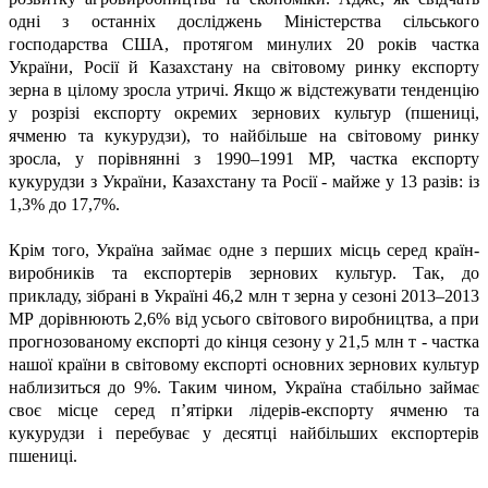
одні з останніх досліджень Міністерства сільського
господарства США, протягом минулих 20 років частка
України, Росії й Казахстану на світовому ринку експорту
зерна в цілому зросла утричі. Якщо ж відстежувати тенденцію
у розрізі експорту окремих зернових культур (пшениці,
ячменю та кукурудзи), то найбільше на світовому ринку
зросла, у порівнянні з 1990–1991 МР, частка експорту
кукурудзи з України, Казахстану та Росії - майже у 13 разів: із
1,3% до 17,7%.
Крім того, Україна займає одне з перших місць серед країн-
виробників та експортерів зернових культур. Так, до
прикладу, зібрані в Україні 46,2 млн т зерна у сезоні 2013–2013
МР дорівнюють 2,6% від усього світового виробництва, а при
прогнозованому експорті до кінця сезону у 21,5 млн т - частка
нашої країни в світовому експорті основних зернових культур
наблизиться до 9%. Таким чином, Україна стабільно займає
своє місце серед п’ятірки лідерів-експорту ячменю та
кукурудзи і перебуває у десятці найбільших експортерів
пшениці.