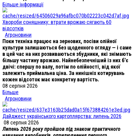
Більше інформації
Хвороби соняшнику: втрати врожаю сягають 60
відсотків
Агроновини
Поки техніка працює на зернових, посіви олійної
культури залишаються без щоденного огляду — і саме
в цей час на них розвиваються збудники, які знімають
більшу частину врожаю. Найнебезпечніший із них б'є
двічі: спершу по валу, потім по олійності, від якої
залежить приймальна ціна. За нинішніх котирувань
кожен відсоток має конкретну вартість.
08 серпня 2026
Більше
Агроновини
Дайджест українського картоплярства: липень 2026
08 серпня 2026
Липень 2026 року пройшов під знаком практичного
навчання виробників, оприлюднення першого