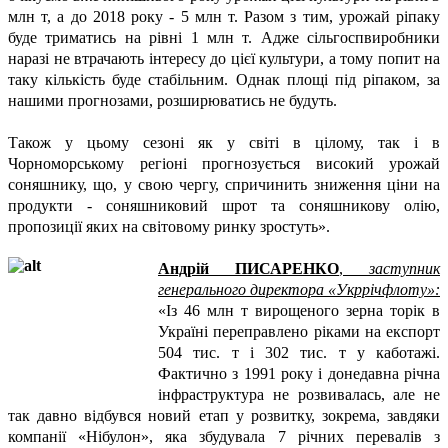
млн т, а до 2018 року - 5 млн т. Разом з тим, урожай ріпаку
буде триматись на рівні 1 млн т. Адже сільгоспвиробники
наразі не втрачають інтересу до цієї культури, а тому попит на
таку кількість буде стабільним. Однак площі під ріпаком, за
нашими прогнозами, розширюватись не будуть.
Також у цьому сезоні як у світі в цілому, так і в
Чорноморському регіоні прогнозується високий урожай
соняшнику, що, у свою чергу, спричинить зниження ціни на
продукти - соняшниковий шрот та соняшникову олію,
пропозиції яких на світовому ринку зростуть».
Андрій ПИСАРЕНКО
,
заступник
генерального директора «Укррічфлоту»:
«Із 46 млн т вирощеного зерна торік в
Україні переправлено ріками на експорт
504 тис. т і 302 тис. т у каботажі.
Фактично з 1991 року і донедавна річна
інфраструктура не розвивалась, але не
так давно відбувся новий етап у розвитку, зокрема, завдяки
компанії «Нібулон», яка збудувала 7 річних перевалів з