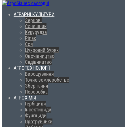
АГРАРНІ КУЛЬТУРИ
Зернові
Соняшник
Кукурудза
Ріпак
Соя
Цукровий буряк
Овочівництво
Садівництво
АГРОТЕХНОЛОГІЇ
Вирощування
Точне землеробство
Зберігання
Переробка
АГРОХІМІЯ
Гербіциди
Інсектициди
Фунгіциди
Протруйники