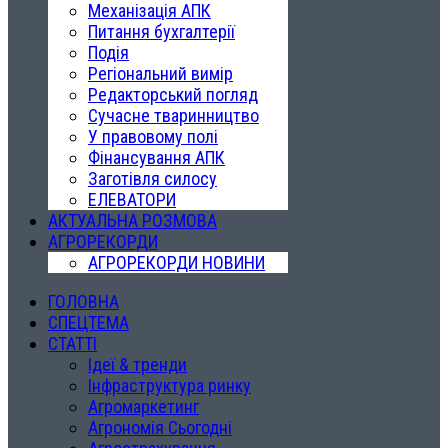
Механізація АПК
Питання бухгалтерії
Подія
Регіональний вимір
Редакторський погляд
Сучасне тваринництво
У правовому полі
Фінансування АПК
Заготівля силосу
ЕЛЕВАТОРИ
АКТУАЛЬНА РОЗМОВА
АГРОРЕКОРДИ
АГРОРЕКОРДИ НОВИНИ
ГОЛОВНА
СПЕЦТЕМА
СТАТТІ
Ідеї & тренди
Інфраструктура ринку
Агромаркетинг
Агрономія Сьогодні