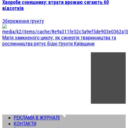
Хвороби соняшнику: втрати врожаю сягають 60
відсотків
Збереження грунту
Магія замкненого циклу: як синергія тваринництва та
рослинництва рятує бідні ґрунти Київщини
РЕКЛАМА В ЖУРНАЛІ
КОНТАКТИ