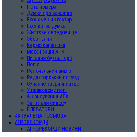
Агрострахування
Гість номера
Думки про важливе
Економічний гектар
Експертна думка
Життєве середовище
Зберігання
Кермо керівника
Механізація АПК
Питання бухгалтерії
Подія
Регіональний вимір
Редакторський погляд
Сучасне тваринництво
У правовому полі
Фінансування АПК
Заготівля силосу
ЕЛЕВАТОРИ
АКТУАЛЬНА РОЗМОВА
АГРОРЕКОРДИ
АГРОРЕКОРДИ НОВИНИ