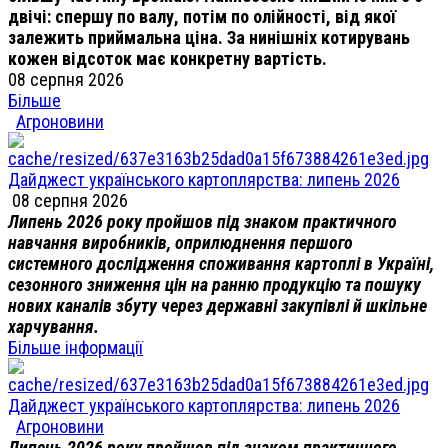
двічі: спершу по валу, потім по олійності, від якої
залежить приймальна ціна. За нинішніх котирувань
кожен відсоток має конкретну вартість.
08 серпня 2026
Більше
Агроновини
Дайджест українського картоплярства: липень 2026
08 серпня 2026
Липень 2026 року пройшов під знаком практичного
навчання виробників, оприлюднення першого
системного дослідження споживання картоплі в Україні,
сезонного зниження цін на ранню продукцію та пошуку
нових каналів збуту через державні закупівлі й шкільне
харчування.
Більше інформації
Дайджест українського картоплярства: липень 2026
Агроновини
Липень 2026 року пройшов під знаком практичного