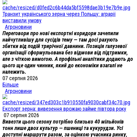
Транзит українського зерна через Польщу: аграрії
виставили умову
Агроновини
Переговори про нові експортні коридори зачепили
найчутливішу для сусідів тему — там досі рахують
збитки від подій трирічної давнини. Позиція галузевої
організації сформульована без відмови від підтримки,
але з чіткою вимогою. А профільні аналітики додають до
цього ще один чинник, який до економіки взагалі не
належить.
07 серпня 2026
Більше
Агроновини
Експорт зерна: вивезення врожаю займе півтора року
07 серпня 2026
Вивезти цього сезону потрібно близько 40 мільйонів
тонн лише двох культур — пшениці та кукурудзи. Усі
доступні маршрути разом, за оцінкою учасника ринку,