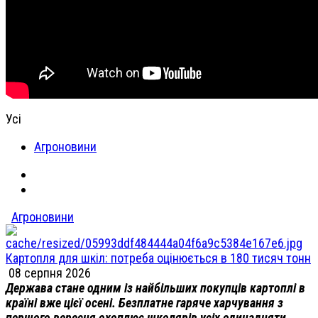
Усі
Агроновини
Агроновини
Картопля для шкіл: потреба оцінюється в 180 тисяч тонн
08 серпня 2026
Держава стане одним із найбільших покупців картоплі в
країні вже цієї осені. Безплатне гаряче харчування з
першого вересня охоплює школярів усіх одинадцяти