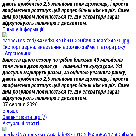
дають приблизно 2,5 мільйона тонн щомісяця, і проста
арифметика розтягує цей процес більш ніж на рік. Саме
цим розривом пояснюється те, що елеватори зараз
відкуповують пшеницю з дисконтом.
Більше інформації
Експорт зерна: вивезення врожаю займе півтора року
Агроновини
Вивезти цього сезону потрібно близько 40 мільйонів
тонн лише двох культур — пшениці та кукурудзи. Усі
доступні маршрути разом, за оцінкою учасника ринку,
дають приблизно 2,5 мільйона тонн щомісяця, і проста
арифметика розтягує цей процес більш ніж на рік. Саме
цим розривом пояснюється те, що елеватори зараз
відкуповують пшеницю з дисконтом.
07 серпня 2026
Більше
Завантажити ще (
/
)
Актуальні статті