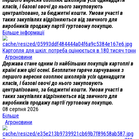
класів, і базові овочі до нього закуповують
централізовано, за бюджетні кошти. Умови участі в
таких закупівлях відрізняються від звичного для
виробників продажу партії гуртовому покупцю.
Більше інформації
Картопля для шкіл: потреба оцінюється в 180 тисяч тонн
Агроновини
Держава стане одним із найбільших покупців картоплі в
країні вже цієї осені. Безплатне гаряче харчування з
першого вересня охоплює школярів усіх одинадцяти
класів, і базові овочі до нього закуповують
централізовано, за бюджетні кошти. Умови участі в
таких закупівлях відрізняються від звичного для
виробників продажу партії гуртовому покупцю.
08 серпня 2026
Більше
Агроновини