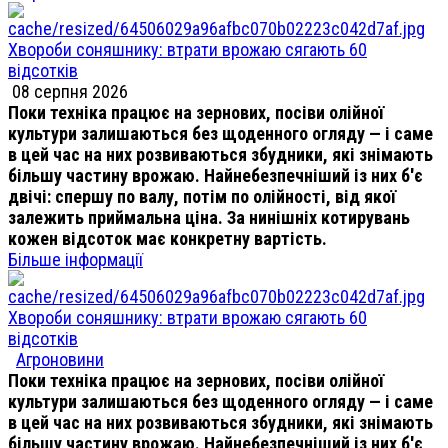
Хвороби соняшнику: втрати врожаю сягають 60
відсотків
08 серпня 2026
Поки техніка працює на зернових, посіви олійної
культури залишаються без щоденного огляду — і саме
в цей час на них розвиваються збудники, які знімають
більшу частину врожаю. Найнебезпечніший із них б'є
двічі: спершу по валу, потім по олійності, від якої
залежить приймальна ціна. За нинішніх котирувань
кожен відсоток має конкретну вартість.
Більше інформації
Хвороби соняшнику: втрати врожаю сягають 60
відсотків
Агроновини
Поки техніка працює на зернових, посіви олійної
культури залишаються без щоденного огляду — і саме
в цей час на них розвиваються збудники, які знімають
більшу частину врожаю. Найнебезпечніший із них б'є