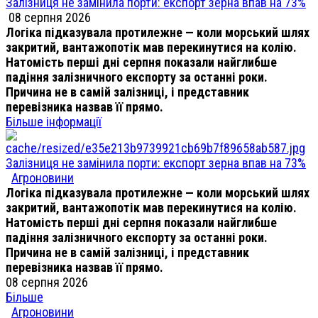
Залізниця не замінила порти: експорт зерна впав на 73%
08 серпня 2026
Логіка підказувала протилежне — коли морський шлях
закритий, вантажопотік мав перекинутися на колію.
Натомість перші дні серпня показали найглибше
падіння залізничного експорту за останні роки.
Причина не в самій залізниці, і представник
перевізника назвав її прямо.
Більше інформації
Залізниця не замінила порти: експорт зерна впав на 73%
Агроновини
Логіка підказувала протилежне — коли морський шлях
закритий, вантажопотік мав перекинутися на колію.
Натомість перші дні серпня показали найглибше
падіння залізничного експорту за останні роки.
Причина не в самій залізниці, і представник
перевізника назвав її прямо.
08 серпня 2026
Більше
Агроновини