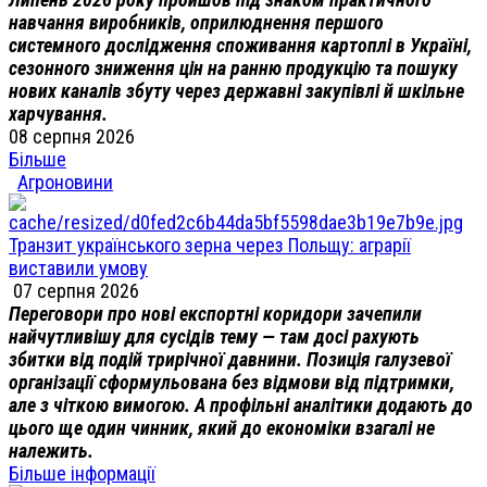
навчання виробників, оприлюднення першого
системного дослідження споживання картоплі в Україні,
сезонного зниження цін на ранню продукцію та пошуку
нових каналів збуту через державні закупівлі й шкільне
харчування.
08 серпня 2026
Більше
Агроновини
Транзит українського зерна через Польщу: аграрії
виставили умову
07 серпня 2026
Переговори про нові експортні коридори зачепили
найчутливішу для сусідів тему — там досі рахують
збитки від подій трирічної давнини. Позиція галузевої
організації сформульована без відмови від підтримки,
але з чіткою вимогою. А профільні аналітики додають до
цього ще один чинник, який до економіки взагалі не
належить.
Більше інформації