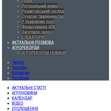
Подія
Регіональний вимір
Редакторський погляд
Сучасне тваринництво
У правовому полі
Фінансування АПК
Заготівля силосу
ЕЛЕВАТОРИ
АКТУАЛЬНА РОЗМОВА
АГРОРЕКОРДИ
АГРОРЕКОРДИ НОВИНИ
Twitter
Youtube
Instagram
Facebook
АКТУАЛЬНІ СТАТТІ
АГРОНОВИНИ
КАЛЕНДАР
ВІДЕО
ОГОЛОШЕННЯ