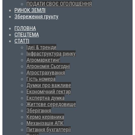
ПОДАТИ СВОЄ ОГОЛОШЕННЯ
РИНОК ЗЕМЛІ
Збереження грунту
ГОЛОВНА
СПЕЦТЕМА
СТАТТІ
Ідеї & тренди
Інфраструктура ринку
Агромаркетинг
Агрономія Сьогодні
Агрострахування
Гість номера
Думки про важливе
Економічний гектар
Експертна думка
Життєве середовище
Зберігання
Кермо керівника
Механізація АПК
Питання бухгалтерії