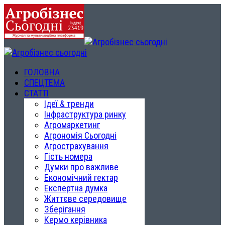
ГОЛОВНА
СПЕЦТЕМА
СТАТТІ
Ідеї & тренди
Інфраструктура ринку
Агромаркетинг
Агрономія Сьогодні
Агрострахування
Гість номера
Думки про важливе
Економічний гектар
Експертна думка
Життєве середовище
Зберігання
Кермо керівника