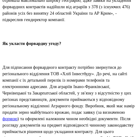
отримала максимально широку географію, адже заявки на укладення
форвардних контрактів надійшли від аграріїв з 378 (з існуючих 476)
районів усіх без винятку 24 областей України та АР Крим», -
підкреслив гендиректор компанії.
Як укласти форвардну угоду?
Для підписання форвардного контракту потрібно звернутися до
регіонального відділення ТОВ «Хліб Інвестбуду». До речі, на сайті
компанії є їх детальний перелік із номерами телефонів та
електронними адресами. Для аграріїв Івано-Франківської,
Чернівецької та Закарпатської областей, у зв'язку з відсутністю у цих
регіонах представництв, документи приймаються у відповідному
регіональному відділенні Аграрного фонду. Виробник, який має намір
продати зерно майбутнього врожаю, подає заявку (за визначеною
формою
) та оформлені належним чином необхідні документи. Після
розгляду документів на предмет відповідності чинному законодавству
приймається рішення щодо укладання контракту. Для цього