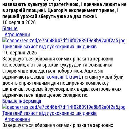
називають культуру стратегічною, і причина лежить не
в аграрній площині. Цьогоріч експеримент триває, і
перший урожай зберуть уже за два тижні.
10 серпня 2026
Більше
Агроновини
Тривалий захист від лускокрилих шкідників
10 серпня 2026
Завершується збирання озимих ріпака та зернових
колосових, а от за врожай кукурудзи та соняшника
аграріям ще доведеться поборотися. Адже, як
відзначають фахівці
компанії Ukravit
, погодні умови були
досить сприятливими для поширення комплексу
шкідників, зокрема й лускокрилих видів, контроль яких
відзначається підвищеною складністю.
Більше інформації
Тривалий захист від лускокрилих шкідників
Агроновини
Завершується збирання озимих ріпака та зернових