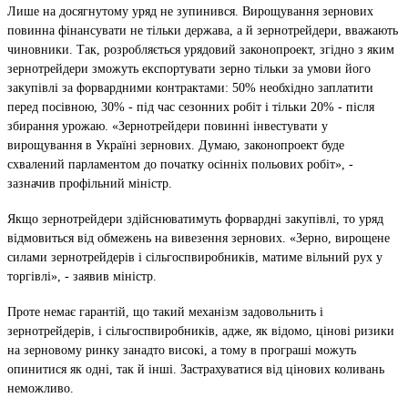
Лише на досягнутому уряд не зупинився. Вирощування зернових
повинна фінансувати не тільки держава, а й зернотрейдери, вважають
чиновники. Так, розробляється урядовий законопроект, згідно з яким
зернотрейдери
зможуть
експортувати зерно
тільки за умови його
закупівлі за
форвардними контрактами
: 50% необхідно заплатити
перед посівною, 30% - під час сезонних робіт і тільки 20% - після
збирання урожаю. «Зернотрейдери повинні інвестувати у
вирощування в Україні зернових. Думаю, законопроект буде
схвалений парламентом до початку осінніх польових робіт», -
зазначив профільний міністр.
Якщо зернотрейдери здійснюватимуть
форвардні закупівлі, то
уряд
відмовиться від обмежень на вивезення зернових. «Зерно, вирощене
силами зернотрейдерів і сільгоспвиробників, матиме вільний рух у
торгівлі», - заявив міністр.
Проте немає гарантій, що такий механізм задовольнить і
зернотрейдерів, і сільгоспвиробників, адже, як відомо, цінові ризики
на зерновому ринку занадто високі, а тому в програші можуть
опинитися як одні, так й інші. Застрахуватися від цінових коливань
неможливо.