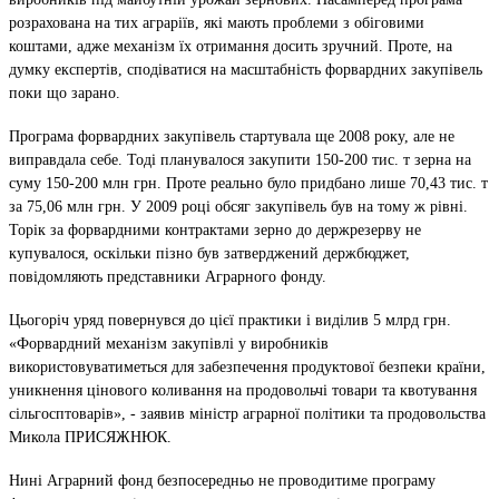
розрахована на тих аграріїв, які мають проблеми з обіговими
коштами, адже механізм їх отримання досить зручний. Проте, на
думку експертів, сподіватися на масштабність форвардних закупівель
поки що зарано.
Програма форвардних закупівель стартувала ще 2008 року, але не
виправдала себе. Тоді планувалося закупити 150-200 тис. т зерна на
суму 150-200 млн грн. Проте реально було придбано лише 70,43 тис. т
за 75,06 млн грн. У 2009 році обсяг закупівель був на тому ж рівні.
Торік за форвардними контрактами зерно до держрезерву не
купувалося, оскільки пізно був затверджений держбюджет,
повідомляють представники Аграрного фонду.
Цьогоріч уряд повернувся до цієї практики і виділив 5 млрд грн.
«Форвардний механізм закупівлі у виробників
використовуватиметься для забезпечення продуктової безпеки країни,
уникнення цінового коливання на продовольчі товари та квотування
сільгосптоварів», - заявив міністр аграрної політики та продовольства
Микола ПРИСЯЖНЮК.
Нині Аграрний фонд безпосередньо не проводитиме програму