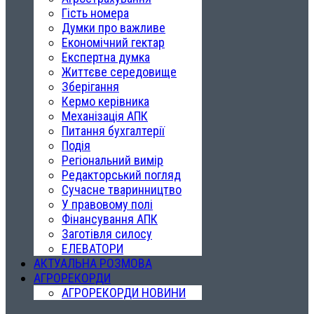
Гість номера
Думки про важливе
Економічний гектар
Експертна думка
Життєве середовище
Зберігання
Кермо керівника
Механізація АПК
Питання бухгалтерії
Подія
Регіональний вимір
Редакторський погляд
Сучасне тваринництво
У правовому полі
Фінансування АПК
Заготівля силосу
ЕЛЕВАТОРИ
АКТУАЛЬНА РОЗМОВА
АГРОРЕКОРДИ
АГРОРЕКОРДИ НОВИНИ