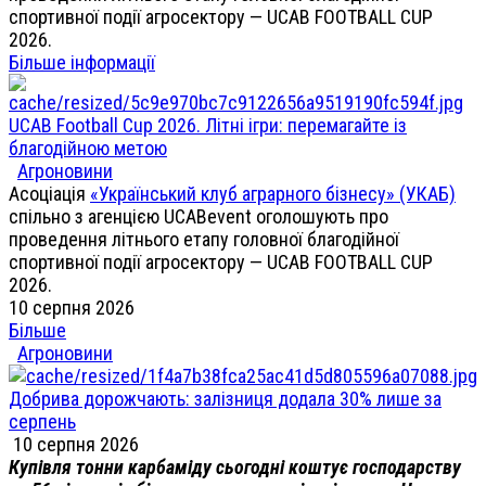
спортивної події агросектору — UCAB FOOTBALL CUP
2026.
Більше інформації
UCAB Football Cup 2026. Літні ігри: перемагайте із
благодійною метою
Агроновини
Асоціація
«Український клуб аграрного бізнесу» (УКАБ)
спільно з агенцією UCABevent оголошують про
проведення літнього етапу головної благодійної
спортивної події агросектору — UCAB FOOTBALL CUP
2026.
10 серпня 2026
Більше
Агроновини
Добрива дорожчають: залізниця додала 30% лише за
серпень
10 серпня 2026
Купівля тонни карбаміду сьогодні коштує господарству