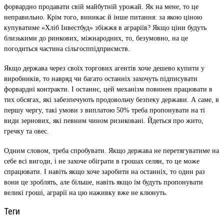
форвардно продавати свій майбутній урожай. Як на мене, то це
неправильно. Крім того, виникає й інше питання: за якою ціною
купуватиме «Хліб Інвестбуд» збіжжя в аграріїв? Якщо ціни будуть
близькими до ринкових, міжнародних, то, безумовно, на це
погодиться частина сільгосппідприємств.
Якщо держава через своїх торгових агентів хоче дешево купити у
виробників, то навряд чи багато останніх захочуть підписувати
форвардні контракти. І останнє, цей механізм повинен працювати в
тих обсягах, які забезпечують продовольчу безпеку держави. А саме, в
першу чергу, такі умови з виплатою 50% треба пропонувати на ті
види зернових, які певним чином ризиковані. Йдеться про жито,
гречку та овес.
Одним словом, треба спробувати. Якщо держава не перетягуватиме на
себе всі вигоди, і не захоче обіграти в грошах селян, то це може
спрацювати. І навіть якщо хоче заробити на останніх, то один раз
вони це зроблять, але більше, навіть якщо їм будуть пропонувати
великі гроші, аграрії на цю наживку вже не клюнуть.
Теги