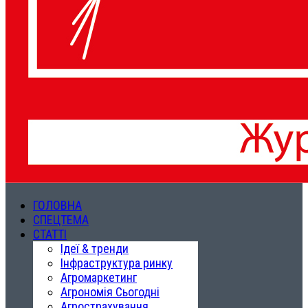
ГОЛОВНА
СПЕЦТЕМА
СТАТТІ
Ідеї & тренди
Інфраструктура ринку
Агромаркетинг
Агрономія Сьогодні
Агрострахування