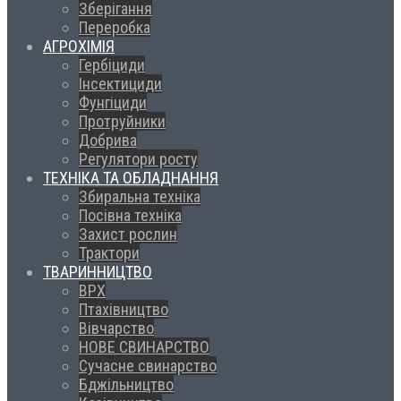
Зберігання
Переробка
АГРОХІМІЯ
Гербіциди
Інсектициди
Фунгіциди
Протруйники
Добрива
Регулятори росту
ТЕХНІКА ТА ОБЛАДНАННЯ
Збиральна техніка
Посівна техніка
Захист рослин
Трактори
ТВАРИННИЦТВО
ВРХ
Птахівництво
Вівчарство
НОВЕ СВИНАРСТВО
Сучасне свинарство
Бджільництво