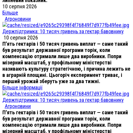
липневий показник.
10 серпня 2026
Більше
Агроновини
Держпідтримка: 10 тисяч гривень за гектар бавовнику
10 серпня 2026
П'ять гектарів і 50 тисяч гривень виплат — саме такий
був результат державної програми торік, коли
компенсацію отримали лише два виробники. Попри
мізерний масштаб, у профільному міністерстві
називають культуру стратегічною, і причина лежить не
в аграрній площині. Цьогоріч експеримент триває, і
перший урожай зберуть уже за два тижні.
Більше інформації
Держпідтримка: 10 тисяч гривень за гектар бавовнику
Агроновини
П'ять гектарів і 50 тисяч гривень виплат — саме такий
був результат державної програми торік, коли
компенсацію отримали лише два виробники. Попри
мізерний масштаб, у профільному міністерстві