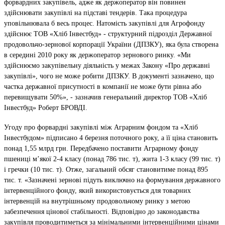
форвардних закупівель, адже як держоператор він повинен
здійснювати закупівлі на підставі тендерів. Така процедура
уповільнювала б весь процес. Натомість закупівлі для Агрофонду
здійснює ТОВ «Хліб Інвестбуд» - структурний підрозділ Державної
продовольчо-зернової корпорації України (ДПЗКУ), яка була створена
в середині 2010 року як держоператор зернового ринку. «Ми
здійснюємо закупівельну діяльність у межах Закону «Про державні
закупівлі», чого не може робити ДПЗКУ. В документі зазначено, що
частка державної присутності в компанії не може бути рівна або
перевищувати 50%», - зазначив
генеральний директор ТОВ «Хліб
Інвестбуд» Роберт БРОВДІ
.
Угоду про форвардні закупівлі між Аграрним фондом та «Хліб
Інвестбудом» підписано 4 березня поточного року, а її ціна становить
понад 1,55 млрд грн. Передбачено поставити Аграрному фонду
пшениці м’якої 2-4 класу (понад 786 тис. т), жита 1-3 класу (99 тис. т)
і гречки (10 тис. т). Отже, загальний обсяг становитиме понад 895
тис. т. «Зазначені зернові підуть виключно на формування державного
інтервенційного фонду, який використовується для товарних
інтервенцій на внутрішньому продовольчому ринку з метою
забезпечення цінової стабільності. Відповідно до законодавства
закупівля проводитиметься за мінімальними інтервенційними цінами