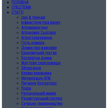
ГОЛОВНА
СПЕЦТЕМА
СТАТТІ
Ідеї & тренди
Інфраструктура ринку
Агромаркетинг
Агрономія Сьогодні
Агрострахування
Гість номера
Думки про важливе
Економічний гектар
Експертна думка
Життєве середовище
Зберігання
Кермо керівника
Механізація АПК
Питання бухгалтерії
Подія
Регіональний вимір
Редакторський погляд
Сучасне тваринництво