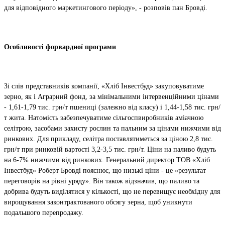
для відповідного маркетингового періоду», - розповів
пан Бровді.
Особливості форвардної програми
Зі слів представників компанії, «Хліб Інвестбуд» закуповуватиме
зерно, як і Аграрний фонд, за мінімальними інтервенційними цінами
- 1,61-1,79 тис. грн/т пшениці (залежно від класу) і 1,44-1,58 тис. грн/
т жита. Натомість забезпечуватиме сільгоспвиробників аміачною
селітрою, засобами захисту рослин та пальним за цінами нижчими від
ринкових. Для прикладу, селітра поставлятиметься за ціною 2,8 тис.
грн/т при ринковій вартості 3,2-3,5 тис. грн/т. Ціни на паливо будуть
на 6-7% нижчими від ринкових.
Генеральний директор ТОВ «Хліб
Інвестбуд» Роберт Бровді пояснює,
що низькі ціни - це «результат
переговорів на рівні уряду». Він також відзначив, що паливо та
добрива будуть виділятися у кількості, що не перевищує необхідну для
вирощування законтрактованого обсягу зерна, щоб уникнути
подальшого перепродажу.