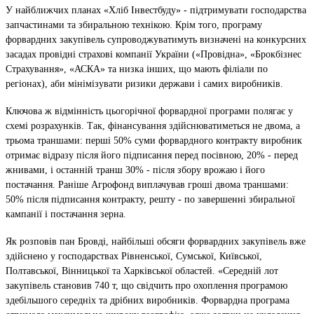
У найближчих планах «Хліб Інвестбуду» - підтримувати господарства
запчастинами та збиральною технікою. Крім того, програму
форвардних закупівель супроводжуватимуть визначені на конкурсних
засадах провідні страхові компанії України («Провідна», «Брокбізнес
Страхування», «АСКА» та низка інших, що мають філіали по
регіонах), аби мінімізувати ризики держави і самих виробників.
Ключова ж відмінність цьогорічної форвардної програми полягає у
схемі розрахунків. Так, фінансування здійснюватиметься не двома, а
трьома траншами: перші 50% суми форвардного контракту виробник
отримає відразу після його підписання перед посівною, 20% - перед
жнивами, і останній транш 30% - після збору врожаю і його
постачання. Раніше Агрофонд виплачував гроші двома траншами:
50% після підписання контракту, решту - по завершенні збиральної
кампанії і постачання зерна.
Як розповів
пан Бровді
, найбільші обсяги форвардних закупівель вже
здійснено у господарствах Рівненської, Сумської, Київської,
Полтавської, Вінницької та Харківської областей. «Середній лот
закупівель становив 740 т, що свідчить про охоплення програмою
здебільшого середніх та дрібних виробників. Форвардна програма