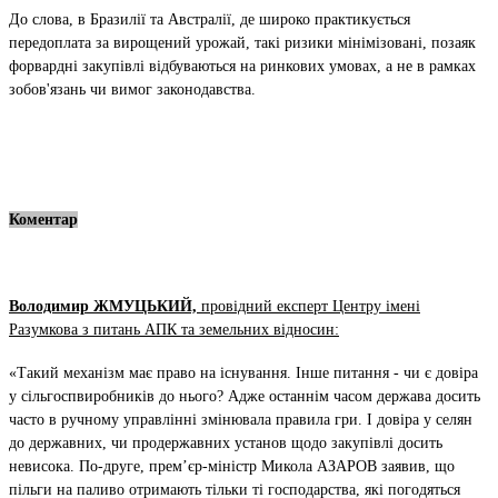
До слова, в Бразилії та Австралії, де широко практикується
передоплата за вирощений урожай, такі ризики мінімізовані, позаяк
форвардні закупівлі відбуваються на ринкових умовах, а не в рамках
зобов'язань чи вимог законодавства.
Коментар
Володимир ЖМУЦЬКИЙ,
провідний експерт Центру імені
Разумкова з питань АПК та земельних відносин:
«Такий механізм має право на існування. Інше питання - чи є довіра
у сільгоспвиробників до нього? Адже останнім часом держава досить
часто в ручному управлінні змінювала правила гри. І довіра у селян
до державних, чи продержавних установ щодо закупівлі досить
невисока. По-друге, прем’єр-міністр Микола АЗАРОВ заявив, що
пільги на паливо отримають тільки ті господарства, які погодяться