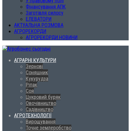
У правовому полі
Фінансування АПК
Заготівля силосу
ЕЛЕВАТОРИ
АКТУАЛЬНА РОЗМОВА
АГРОРЕКОРДИ
АГРОРЕКОРДИ НОВИНИ
АГРАРНІ КУЛЬТУРИ
Зернові
Соняшник
Кукурудза
Ріпак
Соя
Цукровий буряк
Овочівництво
Садівництво
АГРОТЕХНОЛОГІЇ
Вирощування
Точне землеробство