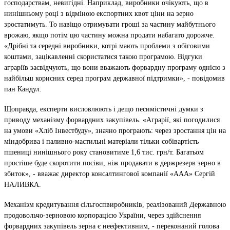
господарствам, невигідні. Наприклад, виробники очікують, що в
нинішньому році з відміною експортних квот ціни на зерно
зростатимуть. То навіщо отримувати гроші за частину майбутнього
врожаю, якщо потім цю частину можна продати набагато дорожче.
«Дрібні та середні виробники, котрі мають проблеми з обіговими
коштами, зацікавленні скористатися такою програмою. Відгуки
аграріїв засвідчують, що вони вважають форвардну програму однією з
найбільш корисних серед програм державної підтримки», - повідомив
пан Кандул.
Щоправда, експерти висловлюють і дещо песимістичні думки з
приводу механізму форвардних закупівель. «Аграрії, які погодилися
на умови «Хліб Інвестбуду», значно програють: через зростання цін на
міндобрива і паливно-мастильні матеріали тільки собівартість
пшениці нинішнього року становитиме 1,6 тис. грн/т. Багатьом
простіше буде скоротити посіви, ніж продавати в держрезерв зерно в
збиток», - вважає директор консалтингової компанії «AAA» Сергій
НАЛИВКА.
Механізм кредитування сільгоспвиробників, реалізований Державною
продовольчо-зерновою корпорацією України, через здійснення
форвардних закупівель зерна є неефективним, - переконаний голова