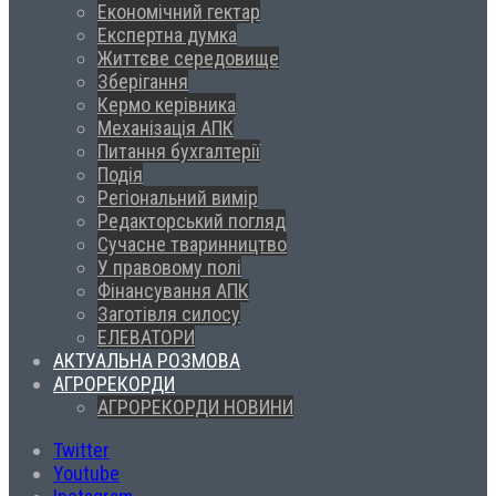
Економічний гектар
Експертна думка
Життєве середовище
Зберігання
Кермо керівника
Механізація АПК
Питання бухгалтерії
Подія
Регіональний вимір
Редакторський погляд
Сучасне тваринництво
У правовому полі
Фінансування АПК
Заготівля силосу
ЕЛЕВАТОРИ
АКТУАЛЬНА РОЗМОВА
АГРОРЕКОРДИ
АГРОРЕКОРДИ НОВИНИ
Twitter
Youtube