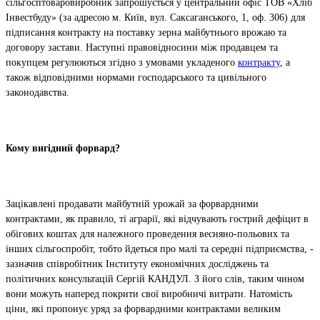
сільгосптоваровиробник запрошується у центральний офіс ТОВ «Хліб
Інвестбуду» (за адресою м. Київ, вул. Саксаганського, 1, оф. 306) для
підписання контракту на поставку зерна майбутнього врожаю та
договору застави. Наступні правовідносини між продавцем та
покупцем регулюються згідно з умовами укладеного
контракту
, а
також відповідними нормами господарського та цивільного
законодавства.
Кому вигідний форвард?
Зацікавлені продавати майбутній урожай за форвардними
контрактами, як правило, ті аграрії, які відчувають гострий дефіцит в
обігових коштах для належного проведення весняно-польових та
інших сільгоспробіт, тобто йдеться про малі та середні підприємства, -
зазначив співробітник Інституту економічних досліджень та
політичних консультацій Сергій КАНДУЛ. З його слів, таким чином
вони можуть наперед покрити свої виробничі витрати. Натомість
ціни, які пропонує уряд за форвардними контрактами великим