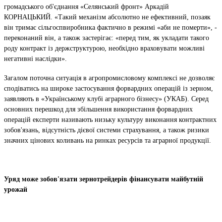
громадського об'єднання «Селянський фронт» Аркадій
КОРНАЦЬКИЙ. «Такий механізм абсолютно не ефективний, позаяк
він тримає сільгоспвиробника фактично в режимі «аби не померти», -
переконаний він, а також застерігає: «перед тим, як укладати такого
роду контракт із держструктурою, необхідно враховувати можливі
негативні наслідки».
Загалом поточна ситуація в агропромисловому комплексі не дозволяє
сподіватись на широке застосування форвардних операцій із зерном,
заявляють в «Українському клубі аграрного бізнесу» (УКАБ). Серед
основних перешкод для збільшення використання форвардних
операцій експерти називають низьку культуру виконання контрактних
зобов'язань, відсутність дієвої системи страхування, а також ризики
значних цінових коливань на ринках ресурсів та аграрної продукції.
Уряд може зобов'язати зернотрейдерів фінансувати майбутній
урожай