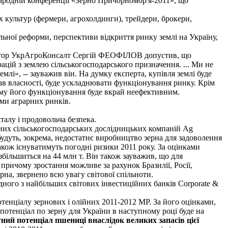
ародній конференції «Зерно Причорномор'я-2011», що
х культур (фермери, агрохолдинги), трейдери, брокери,
льної реформи, перспективи відкриття ринку землі на Україну,
иректор УкрАгроКонсалт Сергій ФЕОФІЛОВ допустив, що
цій з землею сільськогосподарського призначення. ... Ми не
лі», -- зауважив він. На думку експерта, купівля землі буде
ав власності, буде ускладнювати функціонування ринку. Крім
ьому його функціонування буде вкрай неефективним.
ми аграрних ринків.
талу і продовольча безпека.
одних сільськогосподарських дослідницьких компаній Ag
удуть, зокрема, недостатнє виробництво зерна для задоволення
акож існуватимуть погодні ризики 2011 року. За оцінками
більшиться на 44 млн т. Він також зауважив, що для
причому зростання можливе за рахунок Бразилії, Росії,
рна, звернено всю увагу світової спільноти.
ого з найбільших світових інвестиційних банків Corporate &
енціалу зернових і олійних 2011-2012 МР. За його оцінками,
отенціал по зерну для України в наступному році буде на
ний потенціал пшениці внаслідок великих запасів цієї