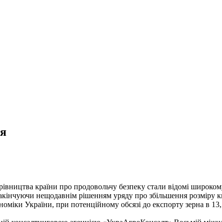
ня
керівництва країни про продовольчу безпеку стали відомі широком
 закінчуючи нещодавнім рішенням уряду про збільшення розміру к
оміки України, при потенційному обсязі до експорту зерна в 13,