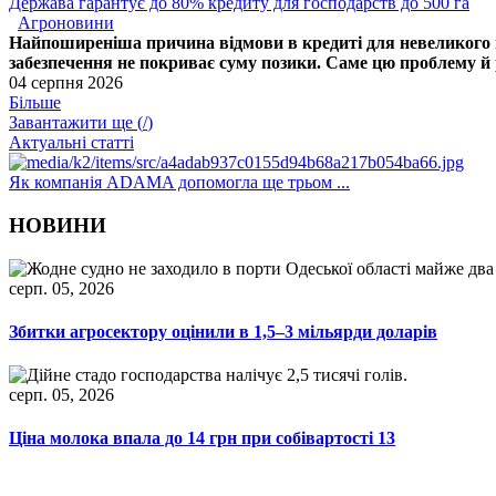
Держава гарантує до 80% кредиту для господарств до 500 га
Агроновини
Найпоширеніша причина відмови в кредиті для невеликого го
забезпечення не покриває суму позики. Саме цю проблему й р
04 серпня 2026
Більше
Завантажити ще (
/
)
Актуальні статті
Як компанія ADAMA допомогла ще трьом ...
НОВИНИ
серп. 05, 2026
Збитки агросектору оцінили в 1,5–3 мільярди доларів
серп. 05, 2026
Ціна молока впала до 14 грн при собівартості 13