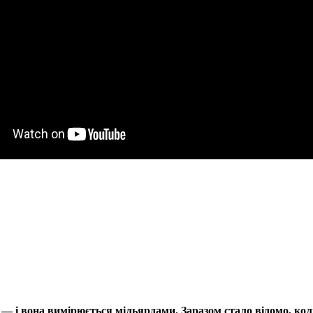
і — і вона вимірюється мільярдами. Заразом стало відомо, к