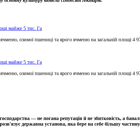
у основну культуру відвели сімдесят гектарів.
щі майже 5 тис. Га
чменю, озимої пшениці та ярого ячменю на загальній площі 4 9
щі майже 5 тис. Га
чменю, озимої пшениці та ярого ячменю на загальній площі 4 9
сподарства — не погана репутація й не збитковість, а банал
озв'язує державна установа, яка бере на себе більшу частину