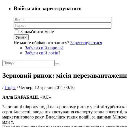
Ввійти або зареєструватися
Запам'ятати мене
Увійти
Не маєте облікового запису?
Зареєструватися
Забули свій пароль?
Забули свій логін?
Зерновий ринок: місія перезавантажен
/
Подія
/
Четвер, 12 травня 2011 00:16
Алла БАРАБАШ
, «АС»
За останні півроку події на зерновому ринку у світлі турботи 
серпні-вересні, введення квотування експорту зерна в жовтні,
маркетингового року. Внаслідок таких подій, за даними Мінекон
млн т.