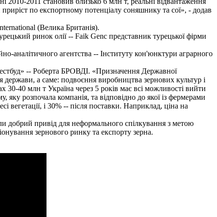
ні 2010-2011 становив близько 6 млн т, реальні відвантаження
й приріст по експортному потенціалу соняшнику та сої», - додав
ernational (Велика Британія).
турецький ринок олії -- Faik Genc представник турецької фірми
йно-аналітичного агентства -- Інституту кон'юнктури аграрного
вестбуд» -- Роберта БРОВДІ. «Призначення Державної
я держави, а саме: подвоєння виробництва зернових культур і
 30-40 млн т Україна через 5 років має всі можливості вийти
, яку розпочала компанія, та відповідно до якої із фермерами
 вегетації, і 30% -- після поставки. Наприклад, ціна на
али добрий привід для неформального спілкування з метою
онування зернового ринку та експорту зерна.