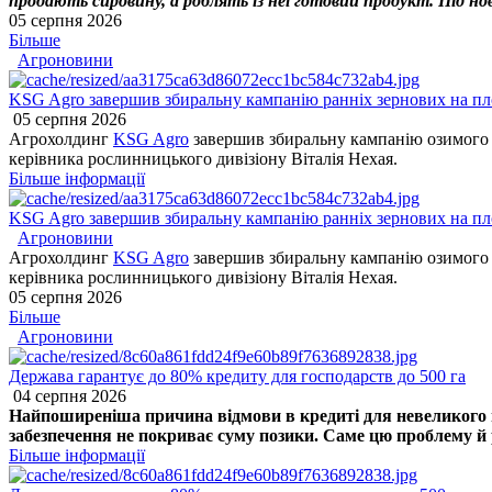
продають сировину, а роблять із неї готовий продукт. Під нов
05 серпня 2026
Більше
Агроновини
KSG Agro завершив збиральну кампанію ранніх зернових на пло
05 серпня 2026
Агрохолдинг
KSG Agro
завершив збиральну кампанію озимого я
керівника рослинницького дивізіону Віталія Нехая.
Більше інформації
KSG Agro завершив збиральну кампанію ранніх зернових на пло
Агроновини
Агрохолдинг
KSG Agro
завершив збиральну кампанію озимого я
керівника рослинницького дивізіону Віталія Нехая.
05 серпня 2026
Більше
Агроновини
Держава гарантує до 80% кредиту для господарств до 500 га
04 серпня 2026
Найпоширеніша причина відмови в кредиті для невеликого го
забезпечення не покриває суму позики. Саме цю проблему й р
Більше інформації