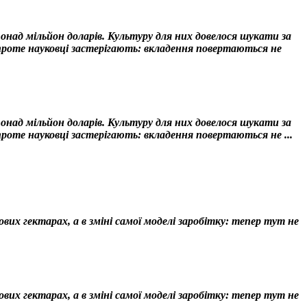
над мільйон доларів. Культуру для них довелося шукати за
 проте науковці застерігають: вкладення повертаються не
над мільйон доларів. Культуру для них довелося шукати за
проте науковці застерігають: вкладення повертаються не ...
их гектарах, а в зміні самої моделі заробітку: тепер тут не
их гектарах, а в зміні самої моделі заробітку: тепер тут не