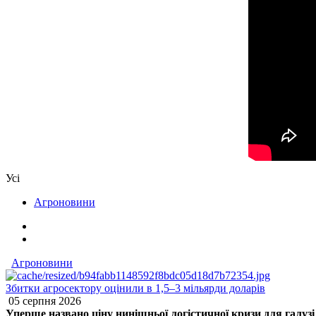
Усі
Агроновини
Агроновини
Збитки агросектору оцінили в 1,5–3 мільярди доларів
05 серпня 2026
Уперше названо ціну нинішньої логістичної кризи для галуз