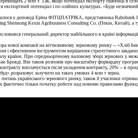
перевищать 2 млн т. Так, якщо потенціал експорту пшениці в сезо
ся експортний потенціал і по олійних культурах. «Буде незначни
шлося у доповіді Еріна ФІТЦПАТРІКА, представника Rabobank Int
ing Shennong Kexin Agribusiness Consulting Co. (Пекін, Китай), а 
исловився генеральний директор найбільшого в країні інформаці
ра нової компанії на вітчизняному зерновому ринку -- «Хліб Ін
євим і ефективним інструментом вирішення стратегічного завданн
лу країни. При середньорічному валовому зборі зернових у межах
ан Бровді. Він також розповів про масштабну форвардну програму
тракту виплачується після укладення контракту, 20% -- в процесі
буд» розраховує залучити на таких умовах 4 млн т зерна.
питань українського зернового ринку, також її учасники отрим
х фактично тільки початку роботи над новими правилами функці