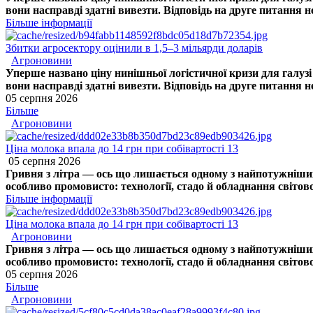
вони насправді здатні вивезти. Відповідь на друге питання 
Більше інформації
Збитки агросектору оцінили в 1,5–3 мільярди доларів
Агроновини
Уперше названо ціну нинішньої логістичної кризи для галуз
вони насправді здатні вивезти. Відповідь на друге питання 
05 серпня 2026
Більше
Агроновини
Ціна молока впала до 14 грн при собівартості 13
05 серпня 2026
Гривня з літра — ось що лишається одному з найпотужніших
особливо промовисто: технології, стадо й обладнання світово
Більше інформації
Ціна молока впала до 14 грн при собівартості 13
Агроновини
Гривня з літра — ось що лишається одному з найпотужніших
особливо промовисто: технології, стадо й обладнання світово
05 серпня 2026
Більше
Агроновини