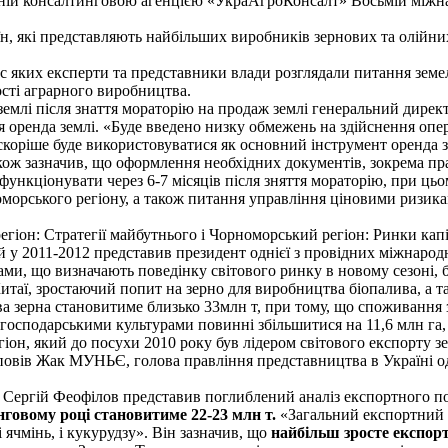
ваній консалтинговою агенцією «УкраАгроКонсалт» Восьмій міжн
аїн, які представляють найбільших виробників зернових та олійни
с яких експерти та представники влади розглядали питання земе
сті аграрного виробництва.
у землі після знаття мораторію на продаж землі генеральний д
оренда землі. «Буде введено низку обмежень на здійснення опера
коріше буде використовуватися як основний інструмент оренда зем
кож зазначив, що оформлення необхідних документів, зокрема пр
 функціонувати через 6-7 місяців після зняття мораторію, при ц
морського регіону, а також питання управління ціновими ризика
егіон: Стратегії майбутнього і Чорноморський регіон: Ринки капі
ій у 2011-2012 представив президент однієї з провідних міжнар
и, що визначають поведінку світового ринку в новому сезоні, б
итаї, зростаючий попит на зерно для виробництва біопалива, а т
а зерна становитиме близько 33млн т, при тому, що споживання з
огосподарськими культурами повинні збільшитися на 11,6 млн га, 
іон, який до посухи 2010 року був лідером світового експорту зе
овів Жак МУНЬЄ, голова правління представництва в Україні одн
ергій Феофілов представив поглиблений аналіз експортного пот
нговому році становитиме 22-23 млн т.
«Загальний експортний п
 ячмінь, і кукурудзу». Він зазначив, що
найбільш зросте експорт