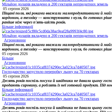
Мільйон доларів вкладено в 200 гектарів непридатних земель
05 серпня 2026
Піщані поля, які роками вважали малопродуктивними й майже
кордоном, а техніку — конструювати з нуля, бо готових ріше
раніше ніж через п'ять-шість років.
Більше інформації
Мільйон доларів вкладено в 200 гектарів непридатних земель
Агроновини
Піщані поля, які роками вважали малопродуктивними й майже
кордоном, а техніку — конструювати з нуля, бо готових ріше
05 серпня 2026
Більше
Агроновини
Господарство запустило переробку льону на 70 гектарах
05 серпня 2026
Десять років поспіль посухи й шкідники не давали цьому госп
продають сировину, а роблять із неї готовий продукт. Під нов
Більше інформації
Господарство запустило переробку льону на 70 гектарах
Агроновини
Десять років поспіль посухи й шкідники не давали цьому госп