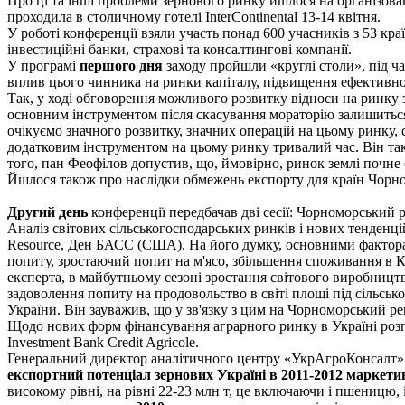
Про ці та інші проблеми зернового ринку йшлося на організо
проходила в столичному готелі InterContinental 13-14 квітня.
У роботі конференції взяли участь понад 600 учасників з 53 кр
інвестиційні банки, страхові та консалтингові компанії.
У програмі
першого дня
заходу пройшли «круглі столи», під ча
вплив цього чинника на ринки капіталу, підвищення ефективно
Так, у ході обговорення можливого розвитку відноси на ринк
основним інструментом після скасування мораторію залишиться 
очікуємо значного розвитку, значних операцій на цьому ринку, с
додатковим інструментом на цьому ринку тривалий час. Він та
того, пан Феофілов допустив, що, ймовірно, ринок землі почне
Йшлося також про наслідки обмежень експорту для країн Чорно
Другий день
конференції передбачав дві сесії: Чорноморський р
Аналіз світових сільськогосподарських ринків і нових тенденц
Resource, Ден БАСС (США). На його думку, основними факторам
попиту, зростаючий попит на м'ясо, збільшення споживання в К
експерта, в майбутньому сезоні зростання світового виробництв
задоволення попиту на продовольство в світі площі під сільськ
України. Він зауважив, що у зв'язку з цим на Чорноморський рег
Щодо нових форм фінансування аграрного ринку в Україні розп
Investment Bank Credit Agricolе.
Генеральний директор аналітичного центру «УкрАгроКонсалт» С
експортний потенціал зернових Україні в 2011-2012 маркети
високому рівні, на рівні 22-23 млн т, це включаючи і пшеницю, і