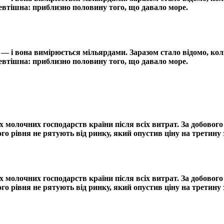
невтішна: приблизно половину того, що давало море.
і — і вона вимірюється мільярдами. Заразом стало відомо, к
невтішна: приблизно половину того, що давало море.
 молочних господарств країни після всіх витрат. За добовог
го рівня не рятують від ринку, який опустив ціну на третину з
 молочних господарств країни після всіх витрат. За добовог
го рівня не рятують від ринку, який опустив ціну на третину з