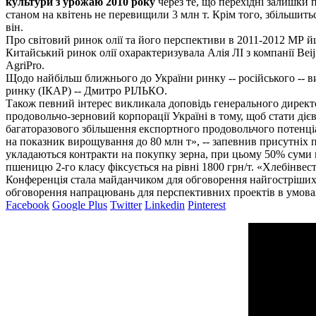
культури з урожаю 2010 року
через те, що перехідні залишки 
станом на квітень не перевищили 3 млн т. Крім того, збільшить
він.
Про світовий ринок олії та його перспективи в 2011-2012 МР й
Китайський ринок олії охарактеризувала Алія ЛІ з компанії Beij
AgriPro.
Щодо найбільш ближнього до України ринку -- російського -- в
ринку (ІКАР) -- Дмитро РІЛЬКО.
Також певний інтерес викликала доповідь генерального директо
продовольчо-зерновий корпорації Україні в тому, щоб стати ді
багаторазового збільшення експортного продовольчого потенціа
на показник вирощування до 80 млн т», -- запевнив присутніх п
укладаються контракти на покупку зерна, при цьому 50% суми кон
пшеницю 2-го класу фіксується на рівні 1800 грн/т. «Хлебінвест
Конференція стала майданчиком для обговорення найгостріших 
обговорення напрацювань для перспективних проектів в умова
Facebook
Google Plus
Twitter
Linkedin
Pinterest