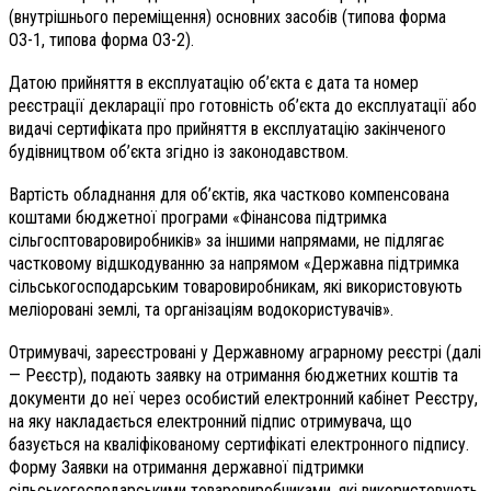
(внутрішнього переміщення) основних засобів (типова форма
ОЗ-1, типова форма ОЗ-2).
Датою прийняття в експлуатацію об’єкта є дата та номер
реєстрації декларації про готовність об’єкта до експлуатації або
видачі сертифіката про прийняття в експлуатацію закінченого
будівництвом об’єкта згідно із законодавством.
Вартість обладнання для об’єктів, яка частково компенсована
коштами бюджетної програми «Фінансова підтримка
сільгосптоваровиробників» за іншими напрямами, не підлягає
частковому відшкодуванню за напрямом «Державна підтримка
сільськогосподарським товаровиробникам, які використовують
меліоровані землі, та організаціям водокористувачів».
Отримувачі, зареєстровані у Державному аграрному реєстрі (далі
— Реєстр), подають заявку на отримання бюджетних коштів та
документи до неї через особистий електронний кабінет Реєстру,
на яку накладається електронний підпис отримувача, що
базується на кваліфікованому сертифікаті електронного підпису.
Форму Заявки на отримання державної підтримки
сільськогосподарськими товаровиробниками, які використовують