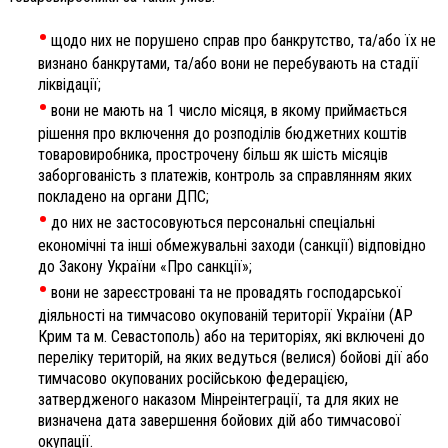
•
щодо них не порушено справ про банкрутство, та/або їх не
визнано банкрутами, та/або вони не перебувають на стадії
ліквідації;
•
вони не мають на 1 число місяця, в якому приймається
рішення про включення до розподілів бюджетних коштів
товаровиробника, прострочену більш як шість місяців
заборгованість з платежів, контроль за справлянням яких
покладено на органи ДПС;
•
до них не застосовуються персональні спеціальні
економічні та інші обмежувальні заходи (санкції) відповідно
до Закону України «Про санкції»;
•
вони не зареєстровані та не провадять господарської
діяльності на тимчасово окупованій території України (АР
Крим та м. Севастополь) або на територіях, які включені до
переліку територій, на яких ведуться (велися) бойові дії або
тимчасово окупованих російською федерацією,
затвердженого наказом Мінреінтеграції, та для яких не
визначена дата завершення бойових дій або тимчасової
окупації.