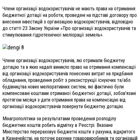
Члени організації водокористувачів не мають права на отримання
бюджетної дотації на роботи, проведені на підставі договору про
внесення інвестицій з організацією водокористувачів, відповідно
до статті 23 Закону України «Про організації водокористувачів та
стимулювання гідротехнічної меліорації земель».
Члени організації водокористувачів, які отримали бюджетну
дотацію та в яких надалі виникло право на отримання компенсації
від організації водокористувачів понесених витрат на придбання
обладнання, проведення робіт з реконструкції існуючих та/або
будівництва нових меліоративних систем, які фактично були
компенсовані коштами отриманої бюджетної дотації, зобов’язані
протягом місяця з дати отримання права на компенсацію від
організації водокористувачів повернути бюджетну дотацію.
Мінагрополітики за результатами проведення розподілу
бюджетних коштів робить відмітку в Реєстрі. Вказане
Міністерство перераховує бюджетні кошти з рахунка, відкритого
в Казначействі, на поточні рахунки товаровиробників та організацій