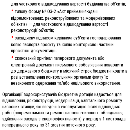
для часткового відшкодування вартості будівництва об’єктів;
•
типову форму № ОЗ-2 «Акт приймання-здачі
відремонтованих, реконструйованих та модернізованих
об’єктів» —
для часткового відшкодування вартості
реконструкції об’єктів;
•
засвідчену підписом керівника суб’єкта господарювання
копію паспорта проєкту та копію кошторисної частини
проєктної документації;
•
сканований оригінал паперового документа або
електронний документ письмового зобов’язання повернути
до державного бюджету в місячний строк бюджетні кошти в
разі встановлення контрольними органами факту їх
незаконного одержання та/або нецільового використання.
Організації водокористувачів бюджетна дотація надається для
відновлення, реконструкції, модернізації, капітального ремонту
насосних станцій, які введені в експлуатацію після відповідних
робіт (зокрема заміна та ремонт насосно-силового обладнання,
здійснення заходів з енергоефективності) у період з 1 листопада
попереднього року по 31 жовтня поточного року.