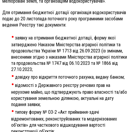
меліоровані землі, та організаціям водокористувачів».
Для отримання бюджетної дотації організація водокористувачів
подає до 20 листопада поточного року програмними засобами
ведення Реєстру такі документи:
•
заявку на отримання бюджетної дотації, форму якої
затверджено Наказом Міністерства аграрної політики та
продовольства України № 1713 від 26.09.2023 (із змінами,
внесеними згідно з наказами Міністерства аграрної політики
та продовольства № 1747 від 06.10.2023 та № 1866 від
27.10.2023;
•
довідку про відкриття поточного рахунка, видану банком;
•
відомості з Державного реєстру речових прав на
нерухоме майно, що підтверджують право власності та/або
користування земельною ділянкою, актуальні на дату
подання заявки;
•
типову форму № ОЗ-2 «Акт приймання-здачі
відремонтованих, реконструйованих та модернізованих
об’єктів» для часткового відшкодування вартості
реконструкції об’єктів;