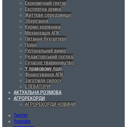
Економічний гектар
Експертна думка
Життєве середовище
Зберігання
Кермо керівника
Механізація АПК
Питання бухгалтерії
Подія
Регіональний вимір
Редакторський погляд
Сучасне тваринництво
У правовому полі
Фінансування АПК
Заготівля силосу
ЕЛЕВАТОРИ
АКТУАЛЬНА РОЗМОВА
АГРОРЕКОРДИ
АГРОРЕКОРДИ НОВИНИ
Twitter
Youtube