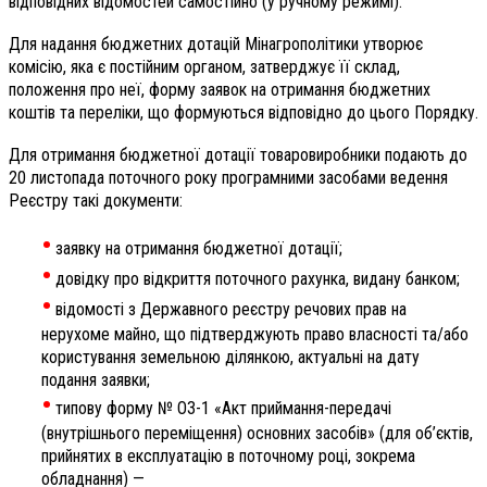
відповідних відомостей самостійно (у ручному режимі).
Для надання бюджетних дотацій Мінагрополітики утворює
комісію, яка є постійним органом, затверджує її склад,
положення про неї, форму заявок на отримання бюджетних
коштів та переліки, що формуються відповідно до цього Порядку.
Для отримання бюджетної дотації товаровиробники подають до
20 листопада поточного року програмними засобами ведення
Реєстру такі документи:
•
заявку на отримання бюджетної дотації;
•
довідку про відкриття поточного рахунка, видану банком;
•
відомості з Державного реєстру речових прав на
нерухоме майно, що підтверджують право власності та/або
користування земельною ділянкою, актуальні на дату
подання заявки;
•
типову форму № ОЗ-1 «Акт приймання-передачі
(внутрішнього переміщення) основних засобів» (для об’єктів,
прийнятих в експлуатацію в поточному році, зокрема
обладнання) —