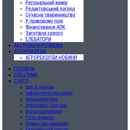
Регіональний вимір
Редакторський погляд
Сучасне тваринництво
У правовому полі
Фінансування АПК
Заготівля силосу
ЕЛЕВАТОРИ
АКТУАЛЬНА РОЗМОВА
АГРОРЕКОРДИ
АГРОРЕКОРДИ НОВИНИ
ГОЛОВНА
СПЕЦТЕМА
СТАТТІ
Ідеї & тренди
Інфраструктура ринку
Агромаркетинг
Агрономія Сьогодні
Агрострахування
Гість номера
Думки про важливе
Економічний гектар