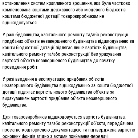
встановлення систем краплинного зрошення, яка була частково
компенсована коштами державного або місцевого бюджетів,
коштами бюджетної дотації товаровиробникам не
відшкодовується.
У разі будівництва, капітального ремонту та/або реконструкції
придбаних об’єктів незавершеного будівництва відшкодуванню за
кошти бюджетної дотації підлягає лише вартість будівництва,
капітального ремонту та/або реконструкції без урахування
вартості об’єкта незавершеного будівництва до початку
проведення робіт.
У разі введення в експлуатацію придбаних об’єктів
незавершеного будівництва відшкодуванню за кошти бюджетної
дотації підлягає вартість нового будівництва об’єктів за
вирахуванням вартості придбання об’єкта незавершеного
будівництва.
Для товаровиробників відшкодовується вартість будівництва,
капітального ремонту та/або реконструкції об’єкта, передбачена
проєктно-кошторисною документацією та підтверджена вартістю
основних фондів згідно з актами приймання-передачі