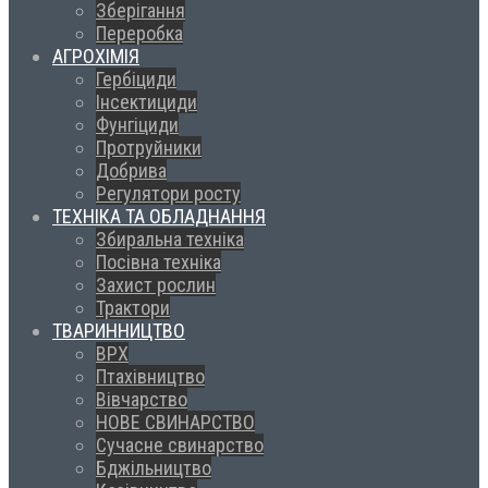
Зберігання
Переробка
АГРОХІМІЯ
Гербіциди
Інсектициди
Фунгіциди
Протруйники
Добрива
Регулятори росту
ТЕХНІКА ТА ОБЛАДНАННЯ
Збиральна техніка
Посівна техніка
Захист рослин
Трактори
ТВАРИННИЦТВО
ВРХ
Птахівництво
Вівчарство
НОВЕ СВИНАРСТВО
Сучасне свинарство
Бджільництво