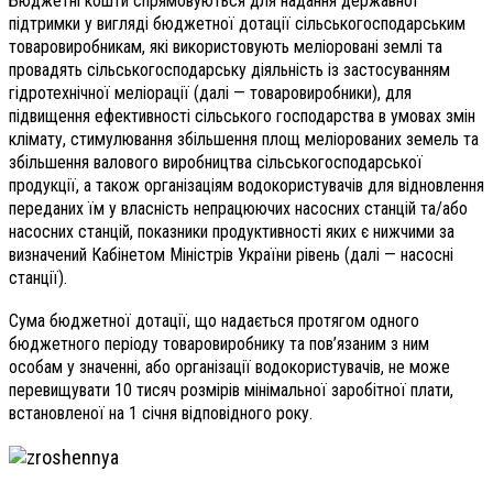
Бюджетні кошти спрямовуються для надання державної
підтримки у вигляді бюджетної дотації сільськогосподарським
товаровиробникам, які використовують меліоровані землі та
провадять сільськогосподарську діяльність із застосуванням
гідротехнічної меліорації (далі — товаровиробники), для
підвищення ефективності сільського господарства в умовах змін
клімату, стимулювання збільшення площ меліорованих земель та
збільшення валового виробництва сільськогосподарської
продукції, а також організаціям водокористувачів для відновлення
переданих їм у власність непрацюючих насосних станцій та/або
насосних станцій, показники продуктивності яких є нижчими за
визначений Кабінетом Міністрів України рівень (далі — насосні
станції).
Сума бюджетної дотації, що надається протягом одного
бюджетного періоду товаровиробнику та пов’язаним з ним
особам у значенні, або організації водокористувачів, не може
перевищувати 10 тисяч розмірів мінімальної заробітної плати,
встановленої на 1 січня відповідного року.