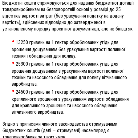
Бюджетні кошти спрямовуються для надання бюджетної дотації
товаровиробникам на безповоротній основі у розмірі до 25
відсотків вартості витрат (без урахування податку на додану
вартість), здійснених відповідно до затвердженої в
установленому порядку проєктної документації, але не більш як:
•
13250 гривень на 1 гектар оброблюваних угідь для
зрошення дощуванням без урахування вартості поливної
техніки і обладнання для поливу;
•
25300 гривень на 1 гектар оброблюваних угідь для
зрошення дощуванням з урахуванням вартості поливної
техніки та насосного обладнання для поливу вітчизняного
виробництва;
•
24500 гривень на 1 гектар оброблюваних угідь для
краплинного зрошення з урахуванням вартості обладнання
для краплинного зрошення та насосного обладнання
вітчизняного виробництва.
Згідно з приписами чинного законодавства отримувачами
бюджетних коштів (далі — отримувачі) насамперед є
товаровиробники за таких умов: