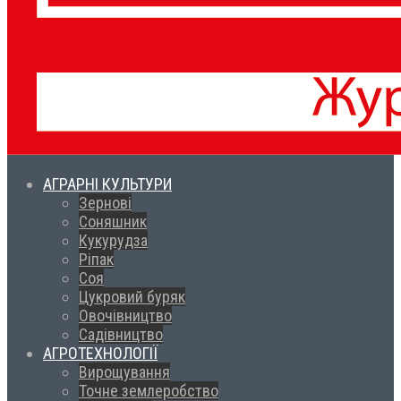
АГРАРНІ КУЛЬТУРИ
Зернові
Соняшник
Кукурудза
Ріпак
Соя
Цукровий буряк
Овочівництво
Садівництво
АГРОТЕХНОЛОГІЇ
Вирощування
Точне землеробство