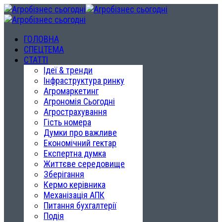
ГОЛОВНА
СПЕЦТЕМА
СТАТТІ
Ідеї & тренди
Інфраструктура ринку
Агромаркетинг
Агрономія Сьогодні
Агрострахування
Гість номера
Думки про важливе
Економічний гектар
Експертна думка
Життєве середовище
Зберігання
Кермо керівника
Механізація АПК
Питання бухгалтерії
Подія