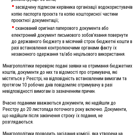
•
засвідчену підписом керівника організації водокористувачів
копію паспорта проєкта та копію кошторисної частини
проєктної документації;
•
сканований оригінал паперового документа або
електронний документ письмового зобов’язання повернути
до державного бюджету в місячний строк бюджетні кошти в
разі встановлення контролюючими органами факту їх
незаконного одержання та/або нецільового використання.
Мінагрополітики перевіряє подані заявки на отримання бюджетних
коштів, документи до них та відомості про отримувача, які
містяться у Реєстрі, на відповідність встановленим вимогам та
протягом 10 робочих днів повідомляє отримувачу в разі
невідповідності вимогам із зазначенням причин.
Вчасно поданими вважаються документи, які надійшли до
Реєстру до 20 листопада поточного року включно. Документи,
що надійшли після закінчення строку їх подання, не
розглядаються.
Мінагрополітики проводить засідання комісії, яка утворена на