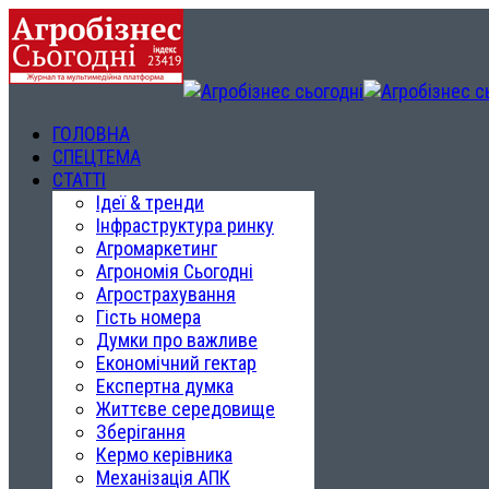
ГОЛОВНА
СПЕЦТЕМА
СТАТТІ
Ідеї & тренди
Інфраструктура ринку
Агромаркетинг
Агрономія Сьогодні
Агрострахування
Гість номера
Думки про важливе
Економічний гектар
Експертна думка
Життєве середовище
Зберігання
Кермо керівника
Механізація АПК