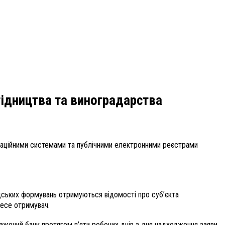
гідництва та виноградарства
ікаційними системами та публічними електронними реєстрами
дських формувань отримуються відомості про суб’єкта
несе отримувач.
ажений банк протягом п’яти робочих днів з дня надходження заяви