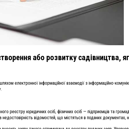
створення або розвитку садівництва, я
 шляхом електронної інформаційної взаємодії з інформаційно-комун
.
ного реєстру юридичних осіб, фізичних осіб — підприємців та грома
а недостовірність відомостей, що містяться в поданих документах, 
 вносить заяву такого отримувача до реєстру поданих заяв. Уповнов