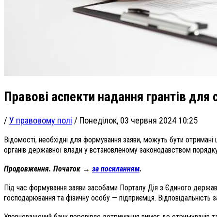
Правові аспекти надання грантів для 
/
У правовому полі
/
Понеділок, 03 червня 2024 10:25
Відомості, необхідні для формування заяви, можуть бути отримані
органів державної влади у встановленому законодавством порядку
Продовження. Початок →
за посиланням
.
Під час формування заяви засобами Порталу Дія з Єдиного держав
господарювання та фізичну особу — підприємця. Відповідальність з
Уповноважений банк перевіряє дотримання вимог до отримувачів та