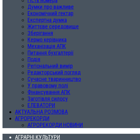
Гість номера
Думки про важливе
Економічний гектар
Експертна думка
Життєве середовище
Зберігання
Кермо керівника
Механізація АПК
Питання бухгалтерії
Подія
Регіональний вимір
Редакторський погляд
Сучасне тваринництво
У правовому полі
Фінансування АПК
Заготівля силосу
ЕЛЕВАТОРИ
АКТУАЛЬНА РОЗМОВА
АГРОРЕКОРДИ
АГРОРЕКОРДИ НОВИНИ
АГРАРНІ КУЛЬТУРИ