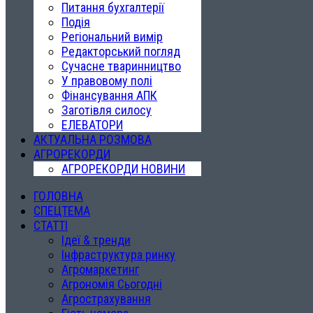
Питання бухгалтерії
Подія
Регіональний вимір
Редакторський погляд
Сучасне тваринництво
У правовому полі
Фінансування АПК
Заготівля силосу
ЕЛЕВАТОРИ
АКТУАЛЬНА РОЗМОВА
АГРОРЕКОРДИ
АГРОРЕКОРДИ НОВИНИ
ГОЛОВНА
СПЕЦТЕМА
СТАТТІ
Ідеї & тренди
Інфраструктура ринку
Агромаркетинг
Агрономія Сьогодні
Агрострахування