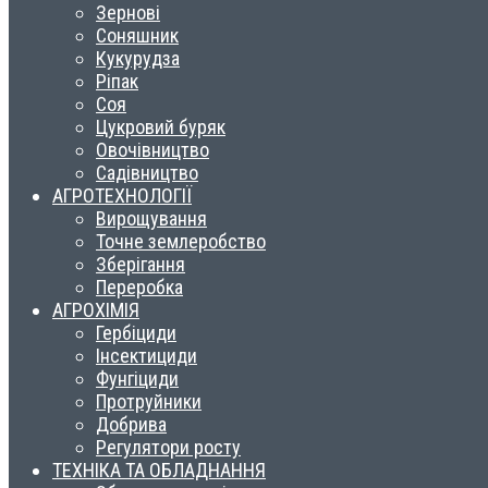
Зернові
Соняшник
Кукурудза
Ріпак
Соя
Цукровий буряк
Овочівництво
Садівництво
АГРОТЕХНОЛОГІЇ
Вирощування
Точне землеробство
Зберігання
Переробка
АГРОХІМІЯ
Гербіциди
Інсектициди
Фунгіциди
Протруйники
Добрива
Регулятори росту
ТЕХНІКА ТА ОБЛАДНАННЯ