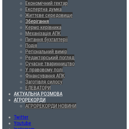
Економічний гектар
Експертна думка
Життєве середовище
Зберігання
Кермо керівника
Механізація АПК
Питання бухгалтерії
Подія
Регіональний вимір
Редакторський погляд
Сучасне тваринництво
У правовому полі
Фінансування АПК
Заготівля силосу
ЕЛЕВАТОРИ
АКТУАЛЬНА РОЗМОВА
АГРОРЕКОРДИ
АГРОРЕКОРДИ НОВИНИ
Twitter
Youtube