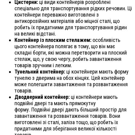
Цистерни:
ці види контейнерів розроблені
спеціально для транспортування рідких речовин. Ці
контейнери переважно виготовлені з
антикорозійних матеріалів або міцної сталі, що
робить їх придатними для транспортування рідин
на великі відстані.
Контейнер із плоским стелажем:
особливість
цього контейнера полягає в тому, що він має
складні борти, які можна перетворити на плоский
стелаж, що, у свою чергу, робить завантаження
товарів зручним і легким.
Тунельний контейнер:
ці контейнери мають форму
тунелю з дверима на обох кінцях. Цей контейнер
може полегшити завантаження та розвантаження
товарів.
Дводверний контейнер:
ці контейнери мають
подвійні двері та мають прямокутну
форму. Подвійні двері дають більший простір для
завантаження та розвантаження товарів. Вони
виготовлені зі сталі, заліза тощо, що робить їх
придатними для зберігання великої кількості
товарів.