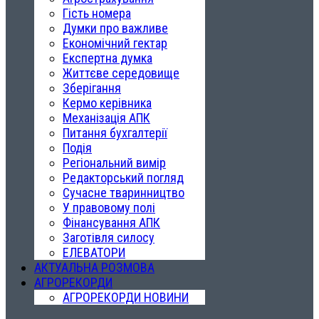
Гість номера
Думки про важливе
Економічний гектар
Експертна думка
Життєве середовище
Зберігання
Кермо керівника
Механізація АПК
Питання бухгалтерії
Подія
Регіональний вимір
Редакторський погляд
Сучасне тваринництво
У правовому полі
Фінансування АПК
Заготівля силосу
ЕЛЕВАТОРИ
АКТУАЛЬНА РОЗМОВА
АГРОРЕКОРДИ
АГРОРЕКОРДИ НОВИНИ