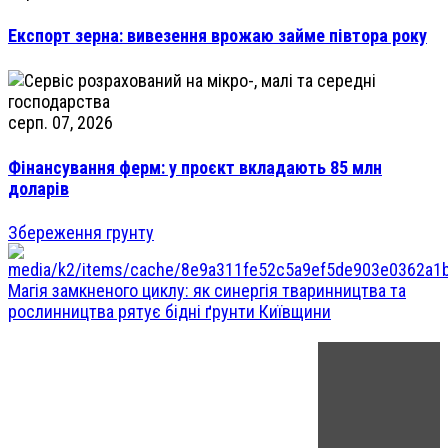
Експорт зерна: вивезення врожаю займе півтора року
серп. 07, 2026
Фінансування ферм: у проєкт вкладають 85 млн
доларів
Збереження грунту
Магія замкненого циклу: як синергія тваринництва та
рослинництва рятує бідні ґрунти Київщини