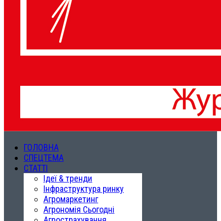
ГОЛОВНА
СПЕЦТЕМА
СТАТТІ
Ідеї & тренди
Інфраструктура ринку
Агромаркетинг
Агрономія Сьогодні
Агрострахування