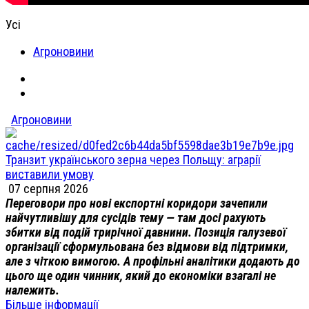
Усі
Агроновини
Агроновини
Транзит українського зерна через Польщу: аграрії
виставили умову
07 серпня 2026
Переговори про нові експортні коридори зачепили
найчутливішу для сусідів тему — там досі рахують
збитки від подій трирічної давнини. Позиція галузевої
організації сформульована без відмови від підтримки,
але з чіткою вимогою. А профільні аналітики додають до
цього ще один чинник, який до економіки взагалі не
належить.
Більше інформації