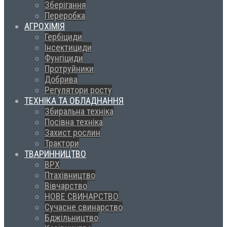
Зберігання
Переробка
АГРОХІМІЯ
Гербіциди
Інсектициди
Фунгіциди
Протруйники
Добрива
Регулятори росту
ТЕХНІКА ТА ОБЛАДНАННЯ
Збиральна техніка
Посівна техніка
Захист рослин
Трактори
ТВАРИННИЦТВО
ВРХ
Птахівництво
Вівчарство
НОВЕ СВИНАРСТВО
Сучасне свинарство
Бджільництво