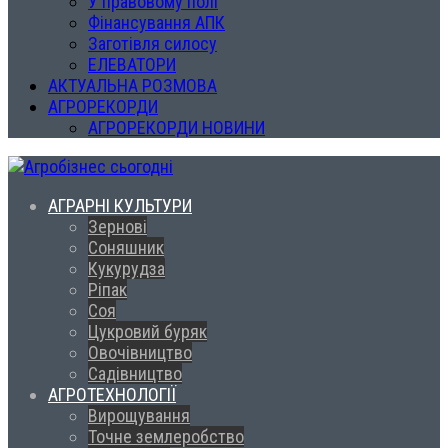
У правовому полі
Фінансування АПК
Заготівля силосу
ЕЛЕВАТОРИ
АКТУАЛЬНА РОЗМОВА
АГРОРЕКОРДИ
АГРОРЕКОРДИ НОВИНИ
АГРАРНІ КУЛЬТУРИ
Зернові
Соняшник
Кукурудза
Ріпак
Соя
Цукровий буряк
Овочівництво
Садівництво
АГРОТЕХНОЛОГІЇ
Вирощування
Точне землеробство