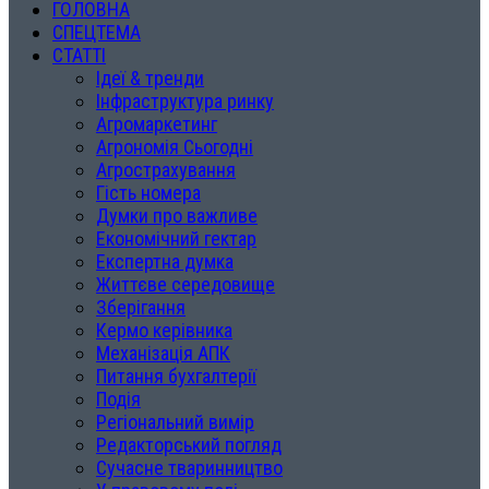
ГОЛОВНА
СПЕЦТЕМА
СТАТТІ
Ідеї & тренди
Інфраструктура ринку
Агромаркетинг
Агрономія Сьогодні
Агрострахування
Гість номера
Думки про важливе
Економічний гектар
Експертна думка
Життєве середовище
Зберігання
Кермо керівника
Механізація АПК
Питання бухгалтерії
Подія
Регіональний вимір
Редакторський погляд
Сучасне тваринництво