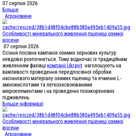
07 серпня 2026
Більше
Агроновини
Особливості мінерального живлення пшениці озимої
восени
07 серпня 2026
Осіння посівна кампанія озимих зернових культур
невдовзі розпочнеться. Тому водночас із традиційним
живленням фахівці
компанії Ukravit
наголошують на
важливості проведення передпосівної обробки
насіннєвого матеріалу озимих пшениці та ячменю L-
амінокислотами та легкозасвоюваними
мікроелементами і на проведенні позакореневих
підживлень.
Більше інформації
Особливості мінерального живлення пшениці озимої
восени
Агроновини