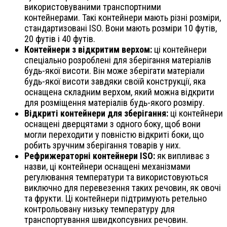
використовуваними транспортними
контейнерами. Такі контейнери мають різні розміри,
стандартизовані ISO. Вони мають розміри 10 футів,
20 футів і 40 футів.
Контейнери з відкритим верхом:
ці контейнери
спеціально розроблені для зберігання матеріалів
будь-якої висоти. Він може зберігати матеріали
будь-якої висоти завдяки своїй конструкції, яка
оснащена складним верхом, який можна відкрити
для розміщення матеріалів будь-якого розміру.
Відкриті контейнери для зберігання:
ці контейнери
оснащені дверцятами з одного боку, щоб вони
могли переходити у повністю відкриті боки, що
робить зручним зберігання товарів у них.
Рефрижераторні контейнери ISO:
як випливає з
назви, ці контейнери оснащені механізмами
регулювання температури та використовуються
виключно для перевезення таких речовин, як овочі
та фрукти. Ці контейнери підтримують ретельно
контрольовану низьку температуру для
транспортування швидкопсувних речовин.