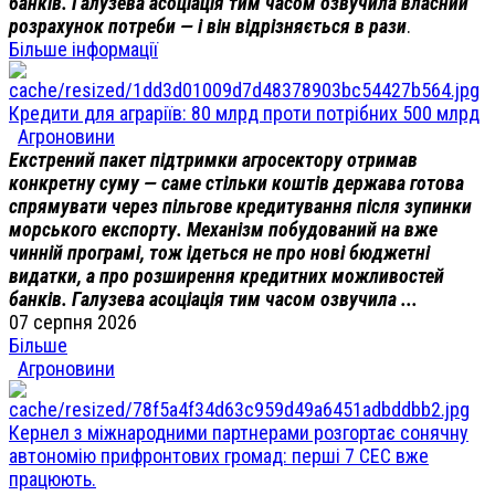
банків. Галузева асоціація тим часом озвучила власний
розрахунок потреби — і він відрізняється в рази
.
Більше інформації
Кредити для аграріїв: 80 млрд проти потрібних 500 млрд
Агроновини
Екстрений пакет підтримки агросектору отримав
конкретну суму — саме стільки коштів держава готова
спрямувати через пільгове кредитування після зупинки
морського експорту. Механізм побудований на вже
чинній програмі, тож ідеться не про нові бюджетні
видатки, а про розширення кредитних можливостей
банків. Галузева асоціація тим часом озвучила ...
07 серпня 2026
Більше
Агроновини
Кернел з міжнародними партнерами розгортає сонячну
автономію прифронтових громад: перші 7 СЕС вже
працюють.