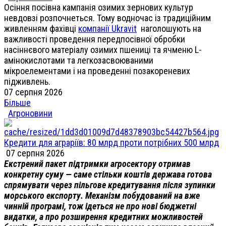
Осіння посівна кампанія озимих зернових культур
невдовзі розпочнеться. Тому водночас із традиційним
живленням фахівці
компанії Ukravit
наголошують на
важливості проведення передпосівної обробки
насіннєвого матеріалу озимих пшениці та ячменю L-
амінокислотами та легкозасвоюваними
мікроелементами і на проведенні позакореневих
підживлень.
07 серпня 2026
Більше
Агроновини
Кредити для аграріїв: 80 млрд проти потрібних 500 млрд
07 серпня 2026
Екстрений пакет підтримки агросектору отримав
конкретну суму — саме стільки коштів держава готова
спрямувати через пільгове кредитування після зупинки
морського експорту. Механізм побудований на вже
чинній програмі, тож ідеться не про нові бюджетні
видатки, а про розширення кредитних можливостей