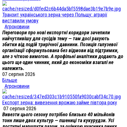
Транзит українського зерна через Польщу: аграрії
виставили умову
Агроновини
Переговори про нові експортні коридори зачепили
найчутливішу для сусідів тему — там досі рахують
збитки від подій трирічної давнини. Позиція галузевої
організації сформульована без відмови від підтримки,
але з чіткою вимогою. А профільні аналітики додають до
цього ще один чинник, який до економіки взагалі не
належить.
07 серпня 2026
Більше
Агроновини
Експорт зерна: вивезення врожаю займе півтора року
07 серпня 2026
Вивезти цього сезону потрібно близько 40 мільйонів
тонн лише двох культур — пшениці та кукурудзи. Усі
доступні маршрути разом, за оцінкою учасника ринку,