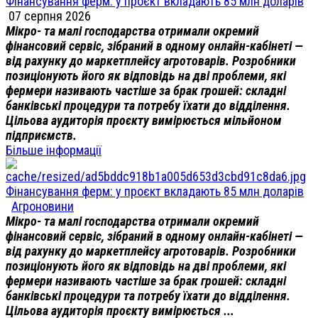
Фінансування ферм: у проєкт вкладають 85 млн доларів
07 серпня 2026
Мікро- та малі господарства отримали окремий
фінансовий сервіс, зібраний в одному онлайн-кабінеті —
від рахунку до маркетплейсу агротоварів. Розробники
позиціонують його як відповідь на дві проблеми, які
фермери називають частіше за брак грошей: складні
банківські процедури та потребу їхати до відділення.
Цільова аудиторія проєкту вимірюється мільйоном
підприємств.
Більше інформації
Фінансування ферм: у проєкт вкладають 85 млн доларів
Агроновини
Мікро- та малі господарства отримали окремий
фінансовий сервіс, зібраний в одному онлайн-кабінеті —
від рахунку до маркетплейсу агротоварів. Розробники
позиціонують його як відповідь на дві проблеми, які
фермери називають частіше за брак грошей: складні
банківські процедури та потребу їхати до відділення.
Цільова аудиторія проєкту вимірюється ...