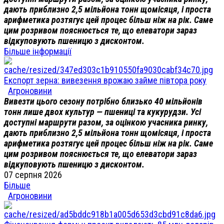
дають приблизно 2,5 мільйона тонн щомісяця, і проста
арифметика розтягує цей процес більш ніж на рік. Саме
цим розривом пояснюється те, що елеватори зараз
відкуповують пшеницю з дисконтом.
Більше інформації
Експорт зерна: вивезення врожаю займе півтора року
Агроновини
Вивезти цього сезону потрібно близько 40 мільйонів
тонн лише двох культур — пшениці та кукурудзи. Усі
доступні маршрути разом, за оцінкою учасника ринку,
дають приблизно 2,5 мільйона тонн щомісяця, і проста
арифметика розтягує цей процес більш ніж на рік. Саме
цим розривом пояснюється те, що елеватори зараз
відкуповують пшеницю з дисконтом.
07 серпня 2026
Більше
Агроновини