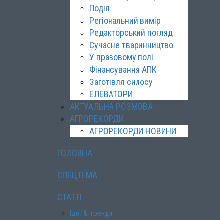
Подія
Регіональний вимір
Редакторський погляд
Сучасне тваринництво
У правовому полі
Фінансування АПК
Заготівля силосу
ЕЛЕВАТОРИ
АКТУАЛЬНА РОЗМОВА
АГРОРЕКОРДИ
АГРОРЕКОРДИ НОВИНИ
ГОЛОВНА
СПЕЦТЕМА
СТАТТІ
Ідеї & тренди