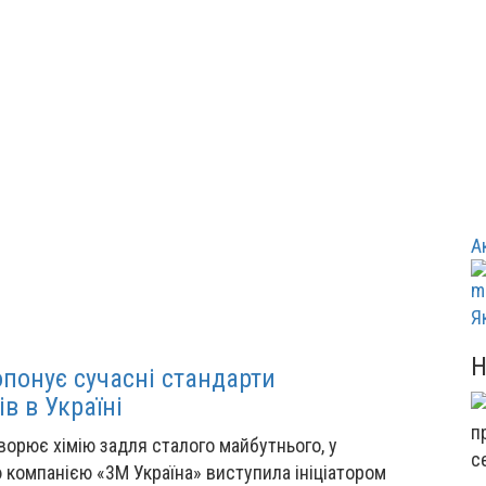
А
Я
понує сучасні стандарти
в в Україні
ворює хімію задля сталого майбутнього, у
с
 компанією «3M Україна» виступила ініціатором