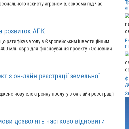
Т
сонального захисту агрономів, зокрема під час
а
на розвиток АПК
с
Е
що ратифікує угоду з Європейським інвестиційним
п
і 400 млн євро для фінансування проекту «Основний
с
кт з он-лайн реєстрації земельної
Ф
д
З
аджено нову електронну послугу з он-лайн реєстрації
умови дозволять частково відновити