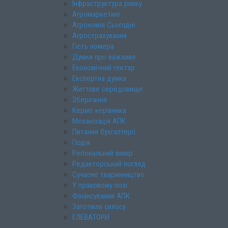
Інфраструктура ринку
Агромаркетинг
Агрономія Сьогодні
Агрострахування
Гість номера
Думки про важливе
Економічний гектар
Експертна думка
Життєве середовище
Зберігання
Кермо керівника
Механізація АПК
Питання бухгалтерії
Подія
Регіональний вимір
Редакторський погляд
Сучасне тваринництво
У правовому полі
Фінансування АПК
Заготівля силосу
ЕЛЕВАТОРИ