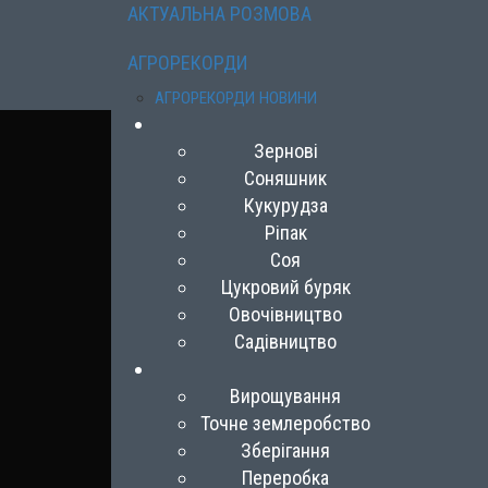
АКТУАЛЬНА РОЗМОВА
АГРОРЕКОРДИ
АГРОРЕКОРДИ НОВИНИ
Зернові
Соняшник
Кукурудза
Ріпак
Соя
Цукровий буряк
Овочівництво
Садівництво
Вирощування
Точне землеробство
Зберігання
Переробка