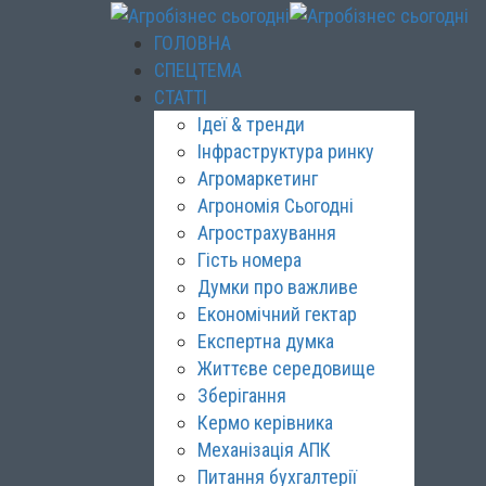
ГОЛОВНА
СПЕЦТЕМА
СТАТТІ
Ідеї & тренди
Інфраструктура ринку
Агромаркетинг
Агрономія Сьогодні
Агрострахування
Гість номера
Думки про важливе
Економічний гектар
Експертна думка
Життєве середовище
Зберігання
Кермо керівника
Механізація АПК
Питання бухгалтерії