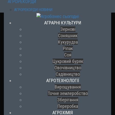
АГРОРЕКОРДИ
АГРОРЕКОРДИ НОВИНИ
АГРАРНІ КУЛЬТУРИ
Зернові
Соняшник
Кукурудза
Ріпак
Соя
Цукровий буряк
Овочівництво
Садівництво
АГРОТЕХНОЛОГІЇ
Вирощування
Точне землеробство
Зберігання
Переробка
АГРОХІМІЯ