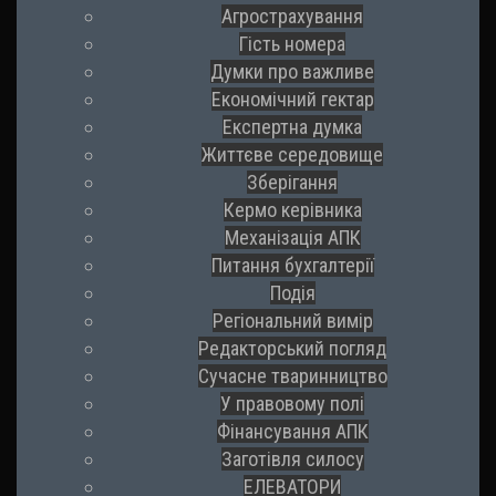
Агрострахування
Гість номера
Думки про важливе
Економічний гектар
Експертна думка
Життєве середовище
Зберігання
Кермо керівника
Механізація АПК
Питання бухгалтерії
Подія
Регіональний вимір
Редакторський погляд
Сучасне тваринництво
У правовому полі
Фінансування АПК
Заготівля силосу
ЕЛЕВАТОРИ