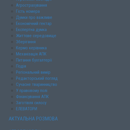
Агрострахування
Гість номера
Думки про важливе
Економічний гектар
Експертна думка
Життєве середовище
Зберігання
Кермо керівника
Механізація АПК
Питання бухгалтерії
Подія
Регіональний вимір
Редакторський погляд
Сучасне тваринництво
У правовому полі
Фінансування АПК
Заготівля силосу
ЕЛЕВАТОРИ
АКТУАЛЬНА РОЗМОВА