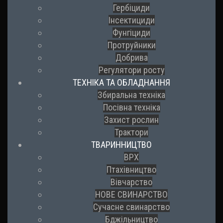
Гербіциди
Інсектициди
Фунгіциди
Протруйники
Добрива
Регулятори росту
ТЕХНІКА ТА ОБЛАДНАННЯ
Збиральна техніка
Посівна техніка
Захист рослин
Трактори
ТВАРИННИЦТВО
ВРХ
Птахівництво
Вівчарство
НОВЕ СВИНАРСТВО
Сучасне свинарство
Бджільництво