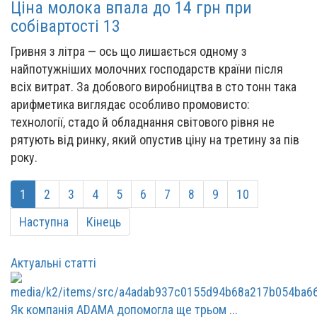
Ціна молока впала до 14 грн при
собівартості 13
Гривня з літра — ось що лишається одному з
найпотужніших молочних господарств країни після
всіх витрат. За добового виробництва в сто тонн така
арифметика виглядає особливо промовисто:
технології, стадо й обладнання світового рівня не
рятують від ринку, який опустив ціну на третину за пів
року.
1
2
3
4
5
6
7
8
9
10
Наступна
Кінець
Актуальні статті
Як компанія ADAMA допомогла ще трьом ...