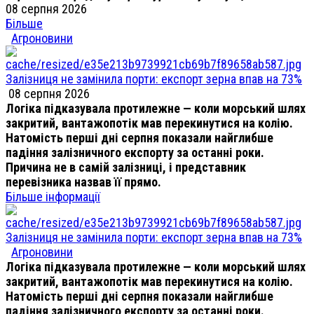
08 серпня 2026
Більше
Агроновини
Залізниця не замінила порти: експорт зерна впав на 73%
08 серпня 2026
Логіка підказувала протилежне — коли морський шлях
закритий, вантажопотік мав перекинутися на колію.
Натомість перші дні серпня показали найглибше
падіння залізничного експорту за останні роки.
Причина не в самій залізниці, і представник
перевізника назвав її прямо.
Більше інформації
Залізниця не замінила порти: експорт зерна впав на 73%
Агроновини
Логіка підказувала протилежне — коли морський шлях
закритий, вантажопотік мав перекинутися на колію.
Натомість перші дні серпня показали найглибше
падіння залізничного експорту за останні роки.