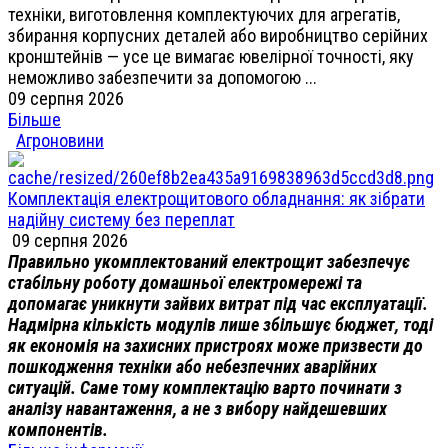
техніки, виготовлення комплектуючих для агрегатів,
збирання корпусних деталей або виробництво серійних
кронштейнів — усе це вимагає ювелірної точності, яку
неможливо забезпечити за допомогою ...
09 серпня 2026
Більше
Агроновини
Комплектація електрощитового обладнання: як зібрати
надійну систему без переплат
09 серпня 2026
Правильно укомплектований електрощит забезпечує
стабільну роботу домашньої електромережі та
допомагає уникнути зайвих витрат під час експлуатації.
Надмірна кількість модулів лише збільшує бюджет, тоді
як економія на захисних пристроях може призвести до
пошкодження техніки або небезпечних аварійних
ситуацій. Саме тому комплектацію варто починати з
аналізу навантаження, а не з вибору найдешевших
компонентів.