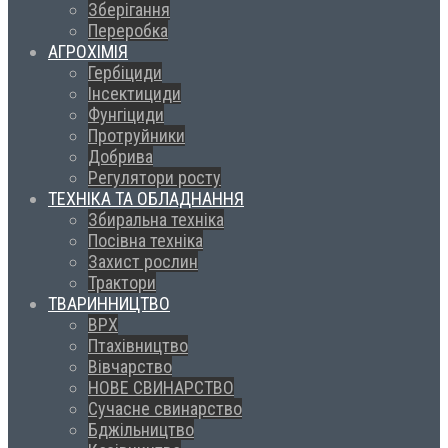
Зберігання
Переробка
АГРОХІМІЯ
Гербіциди
Інсектициди
Фунгіциди
Протруйники
Добрива
Регулятори росту
ТЕХНІКА ТА ОБЛАДНАННЯ
Збиральна техніка
Посівна техніка
Захист рослин
Трактори
ТВАРИННИЦТВО
ВРХ
Птахівництво
Вівчарство
НОВЕ СВИНАРСТВО
Сучасне свинарство
Бджільництво