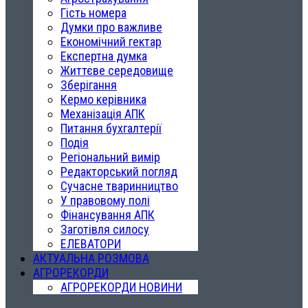
Гість номера
Думки про важливе
Економічний гектар
Експертна думка
Життєве середовище
Зберігання
Кермо керівника
Механізація АПК
Питання бухгалтерії
Подія
Регіональний вимір
Редакторський погляд
Сучасне тваринництво
У правовому полі
Фінансування АПК
Заготівля силосу
ЕЛЕВАТОРИ
АКТУАЛЬНА РОЗМОВА
АГРОРЕКОРДИ
АГРОРЕКОРДИ НОВИНИ