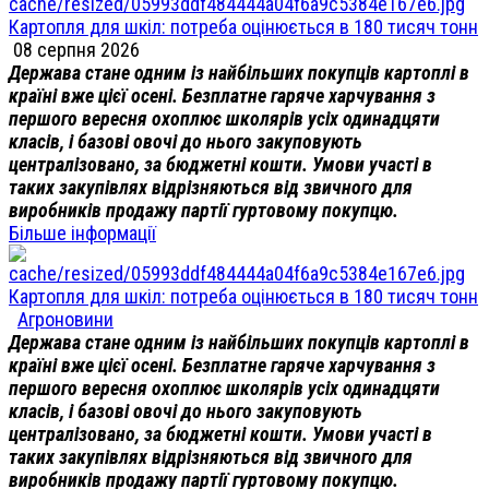
Картопля для шкіл: потреба оцінюється в 180 тисяч тонн
08 серпня 2026
Держава стане одним із найбільших покупців картоплі в
країні вже цієї осені. Безплатне гаряче харчування з
першого вересня охоплює школярів усіх одинадцяти
класів, і базові овочі до нього закуповують
централізовано, за бюджетні кошти. Умови участі в
таких закупівлях відрізняються від звичного для
виробників продажу партії гуртовому покупцю.
Більше інформації
Картопля для шкіл: потреба оцінюється в 180 тисяч тонн
Агроновини
Держава стане одним із найбільших покупців картоплі в
країні вже цієї осені. Безплатне гаряче харчування з
першого вересня охоплює школярів усіх одинадцяти
класів, і базові овочі до нього закуповують
централізовано, за бюджетні кошти. Умови участі в
таких закупівлях відрізняються від звичного для
виробників продажу партії гуртовому покупцю.