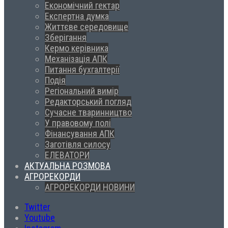
Економічний гектар
Експертна думка
Життєве середовище
Зберігання
Кермо керівника
Механізація АПК
Питання бухгалтерії
Подія
Регіональний вимір
Редакторський погляд
Сучасне тваринництво
У правовому полі
Фінансування АПК
Заготівля силосу
ЕЛЕВАТОРИ
АКТУАЛЬНА РОЗМОВА
АГРОРЕКОРДИ
АГРОРЕКОРДИ НОВИНИ
Twitter
Youtube