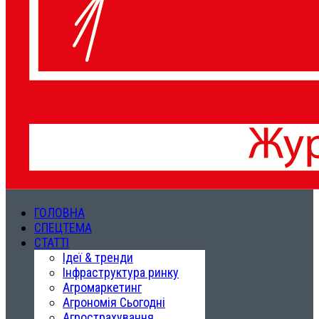
ГОЛОВНА
СПЕЦТЕМА
СТАТТІ
Ідеї & тренди
Інфраструктура ринку
Агромаркетинг
Агрономія Сьогодні
Агрострахування