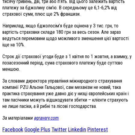
тисячу гривень, дві, три або п’ять. Від цього залежить вартість
платежу за бджолину сім’ю. В середньому це 6,1-6,2% від
страхової суми, плюс ще 2% франшизи.
Наприклад, якщо бджолосім’я буде оцінена у 3 тис. грн, то
вартість страховки складе 180 грн за весь сезон. Але зараз
ведуться перемовини щодо можливого зменшення цієї вартості
іще на 10%.
Строк дії страхової угоди буде з 1 квітня по 1 жовтня, а взимку, у
позасезонний період, сума страхового платежу буде суттєво
меншою.
За словами директора управління міжнародного страхування
компанії PZU Альони Гальцової, сам механізм не новий, така
практика страхування уже давно діє у низці європейських країн і
там пасічники можуть відшкодувати збитки – клієнти страхують
не лише пасіки, а й рибні та лісові господарства.
За матеріалами
agravery.com
Facebook
Google Plus
Twitter
Linkedin
Pinterest