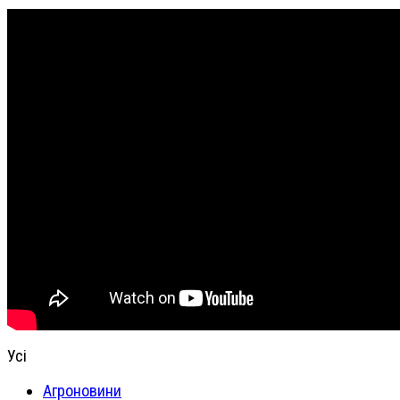
Усі
Агроновини