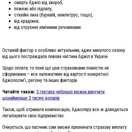
смерть бджіл від хвороб,
пожежі або підпалу,
стихійні лиха (буревій, землетрус, тощо),
від крадіжки,
від отруєння хімічними речовинами.
Останній фактор є особливо актуальним, адже минулого сезону
від цього постраждала левова частина бджіл в Україні.
Щодо оплати, то поки що ціна страховками повністю не
сформована – все залежатиме від вартості конкретної
бджолосім’ї, регіону та інших факторів.
Читайте також:
З гектара чебрецю можна виручити
щонайменше 3 тисячі доларів
Також, щоб отримати компенсацію, бджоляру все ж доведеться
легалізувати своє підприємство.
Очікується, що пасічник сам зможе призначати страхову виплату: