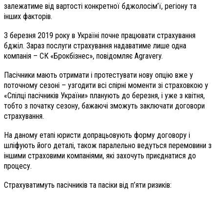
залежатиме від вартості конкретної бджолосім’ї, регіону та
інших факторів.
З березня 2019 року в Україні почне працювати страхування
бджіл. Зараз послуги страхування надаватиме лише одна
компанія – СК «Брокбізнес», повідомляє Agravery.
Пасічники мають отримати і протестувати нову опцію вже у
поточному сезоні – узгодити всі спірні моменти зі страховкою у
«Спілці пасічників України» планують до березня, і уже з квітня,
тобто з початку сезону, бажаючі зможуть заключати договори
страхування.
На даному етапі юристи допрацьовують форму договору і
шліфують його деталі, також паралельно ведуться перемовини з
іншими страховими компаніями, які захочуть приєднатися до
процесу.
Страхуватимуть пасічників та пасіки від п’яти ризиків: