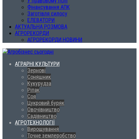
У правовому полі
Фінансування АПК
Заготівля силосу
ЕЛЕВАТОРИ
АКТУАЛЬНА РОЗМОВА
АГРОРЕКОРДИ
АГРОРЕКОРДИ НОВИНИ
АГРАРНІ КУЛЬТУРИ
Зернові
Соняшник
Кукурудза
Ріпак
Соя
Цукровий буряк
Овочівництво
Садівництво
АГРОТЕХНОЛОГІЇ
Вирощування
Точне землеробство