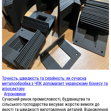
Точність, швидкість та серійність: як сучасна
металообробка з ЧПК допомагает українскому бізнесу та
агросектору
Агроновини
Сучасний ринок промисловості, будівництва та
сільського господарства висуває жорсткі вимоги до
якості та швидкості виготовлення деталей. Відновлення