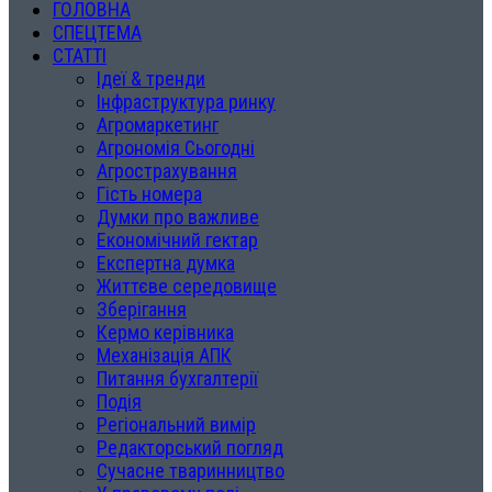
ГОЛОВНА
СПЕЦТЕМА
СТАТТІ
Ідеї & тренди
Інфраструктура ринку
Агромаркетинг
Агрономія Сьогодні
Агрострахування
Гість номера
Думки про важливе
Економічний гектар
Експертна думка
Життєве середовище
Зберігання
Кермо керівника
Механізація АПК
Питання бухгалтерії
Подія
Регіональний вимір
Редакторський погляд
Сучасне тваринництво