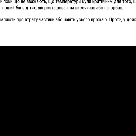
ери поки що не вважають, що температури були критичним для того, що
гірший бік від тих, які розташовані на височинах або пагорбах.
домляють про втрату частини або навіть усього врожаю. Проте, у дея