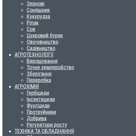
Зернові
Соняшник
Кукурудза
Ріпак
Соя
Цукровий буряк
Овочівництво
Садівництво
АГРОТЕХНОЛОГІЇ
Вирощування
Точне землеробство
Зберігання
Переробка
АГРОХІМІЯ
Гербіциди
Інсектициди
Фунгіциди
Протруйники
Добрива
Регулятори росту
ТЕХНІКА ТА ОБЛАДНАННЯ