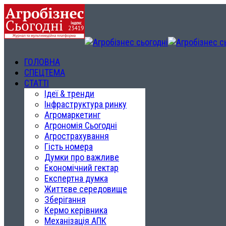
ГОЛОВНА
СПЕЦТЕМА
СТАТТІ
Ідеї & тренди
Інфраструктура ринку
Агромаркетинг
Агрономія Сьогодні
Агрострахування
Гість номера
Думки про важливе
Економічний гектар
Експертна думка
Життєве середовище
Зберігання
Кермо керівника
Механізація АПК