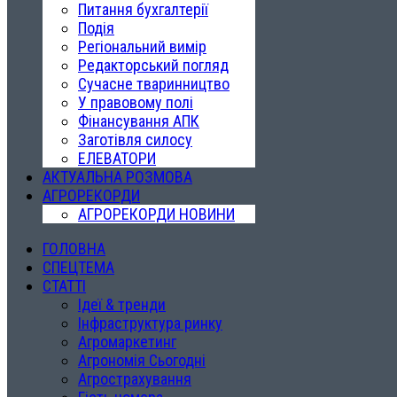
Питання бухгалтерії
Подія
Регіональний вимір
Редакторський погляд
Сучасне тваринництво
У правовому полі
Фінансування АПК
Заготівля силосу
ЕЛЕВАТОРИ
АКТУАЛЬНА РОЗМОВА
АГРОРЕКОРДИ
АГРОРЕКОРДИ НОВИНИ
ГОЛОВНА
СПЕЦТЕМА
СТАТТІ
Ідеї & тренди
Інфраструктура ринку
Агромаркетинг
Агрономія Сьогодні
Агрострахування