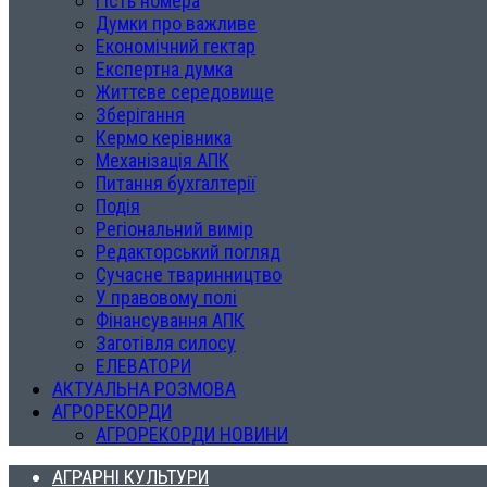
Гість номера
Думки про важливе
Економічний гектар
Експертна думка
Життєве середовище
Зберігання
Кермо керівника
Механізація АПК
Питання бухгалтерії
Подія
Регіональний вимір
Редакторський погляд
Сучасне тваринництво
У правовому полі
Фінансування АПК
Заготівля силосу
ЕЛЕВАТОРИ
АКТУАЛЬНА РОЗМОВА
АГРОРЕКОРДИ
АГРОРЕКОРДИ НОВИНИ
АГРАРНІ КУЛЬТУРИ