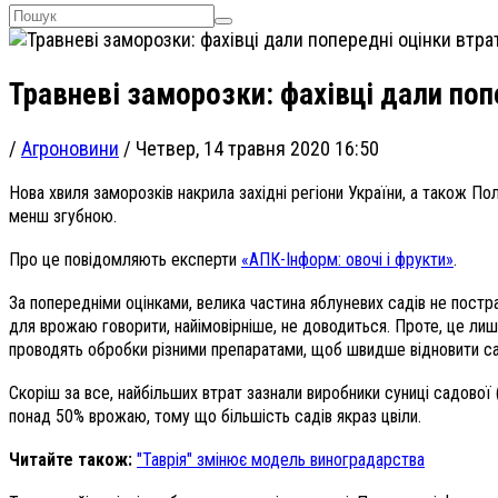
Травневі заморозки: фахівці дали попе
/
Агроновини
/
Четвер, 14 травня 2020 16:50
Нова хвиля заморозків накрила західні регіони України, а також Поль
менш згубною.
Про це повідомляють експерти
«АПК-Інформ: овочі і фрукти»
.
За попередніми оцінками, велика частина яблуневих садів не постра
для врожаю говорити, найімовірніше, не доводиться. Проте, це лиш
проводять обробки різними препаратами, щоб швидше відновити са
Скоріш за все, найбільших втрат зазнали виробники суниці садової 
понад 50% врожаю, тому що більшість садів якраз цвіли.
Читайте також:
"Таврія" змінює модель виноградарства