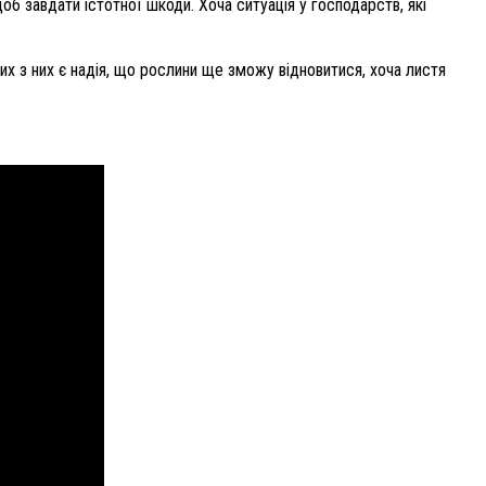
б завдати істотної шкоди. Хоча ситуація у господарств, які
ких з них є надія, що рослини ще зможу відновитися, хоча листя