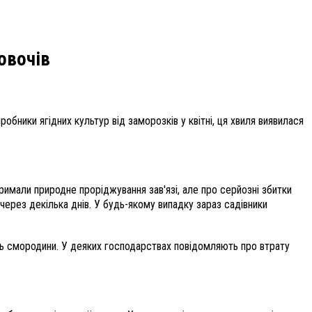
 овочів
робники ягідних культур від заморозків у квітні, ця хвиля виявилася
тримали природне проріджування зав'язі, але про серйозні збитки
через декілька днів. У будь-якому випадку зараз садівники
віть смородини. У деяких господарствах повідомляють про втрату