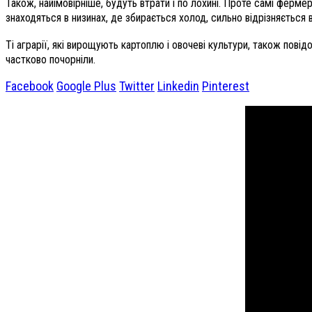
Також, найімовірніше, будуть втрати і по лохині. Проте самі ферм
знаходяться в низинах, де збирається холод, сильно відрізняється в 
Ті аграрії, які вирощують картоплю і овочеві культури, також пові
частково почорніли.
Facebook
Google Plus
Twitter
Linkedin
Pinterest