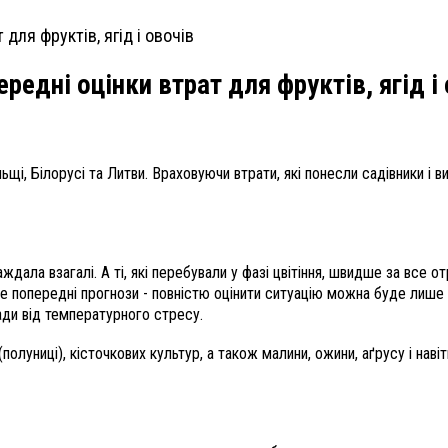
редні оцінки втрат для фруктів, ягід і
щі, Білорусі та Литви. Враховуючи втрати, які понесли садівники і ви
ждала взагалі. А ті, які перебували у фазі цвітіння, швидше за все о
е попередні прогнози - повністю оцінити ситуацію можна буде лише 
ди від температурного стресу.
(полуниці), кісточкових культур, а також малини, ожини, аґрусу і на