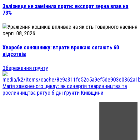
Залізниця не замінила порти: експорт зерна впав на
73%
серп. 08, 2026
Хвороби соняшнику: втрати врожаю сягають 60
відсотків
Збереження грунту
Магія замкненого циклу: як синергія тваринництва та
рослинництва рятує бідні ґрунти Київщини