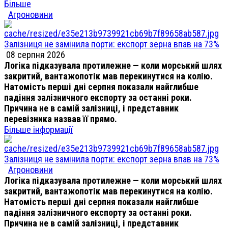
Більше
Агроновини
Залізниця не замінила порти: експорт зерна впав на 73%
08 серпня 2026
Логіка підказувала протилежне — коли морський шлях
закритий, вантажопотік мав перекинутися на колію.
Натомість перші дні серпня показали найглибше
падіння залізничного експорту за останні роки.
Причина не в самій залізниці, і представник
перевізника назвав її прямо.
Більше інформації
Залізниця не замінила порти: експорт зерна впав на 73%
Агроновини
Логіка підказувала протилежне — коли морський шлях
закритий, вантажопотік мав перекинутися на колію.
Натомість перші дні серпня показали найглибше
падіння залізничного експорту за останні роки.
Причина не в самій залізниці, і представник