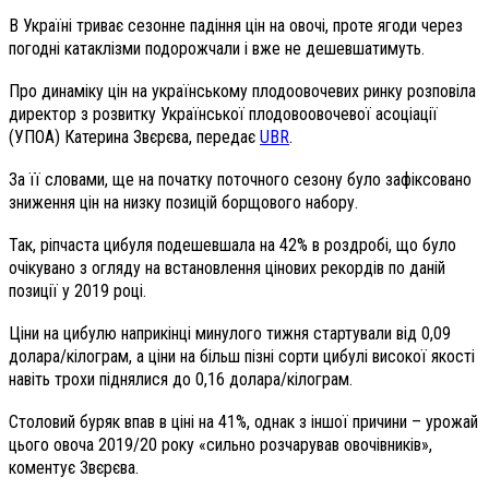
В Україні триває сезонне падіння цін на овочі, проте ягоди через
погодні катаклізми подорожчали і вже не дешевшатимуть.
Про динаміку цін на українському плодоовочевих ринку розповіла
директор з розвитку Української плодовоовочевої асоціації
(УПОА) Катерина Звєрєва, передає
UBR
.
За її словами, ще на початку поточного сезону було зафіксовано
зниження цін на низку позицій борщового набору.
Так, ріпчаста цибуля подешевшала на 42% в роздробі, що було
очікувано з огляду на встановлення цінових рекордів по даній
позиції у 2019 році.
Ціни на цибулю наприкінці минулого тижня стартували від 0,09
долара/кілограм, а ціни на більш пізні сорти цибулі високої якості
навіть трохи піднялися до 0,16 долара/кілограм.
Столовий буряк впав в ціні на 41%, однак з іншої причини – урожай
цього овоча 2019/20 року «сильно розчарував овочівників»,
коментує Звєрєва.