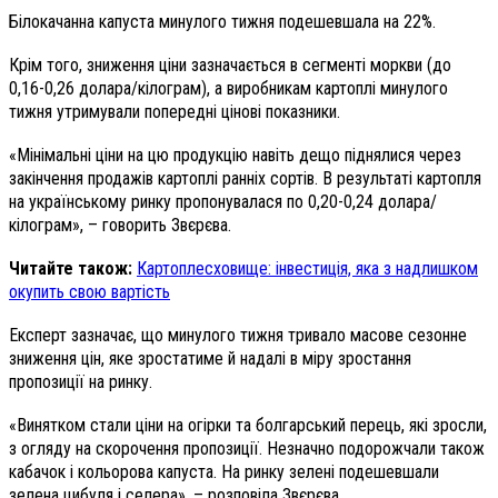
Білокачанна капуста минулого тижня подешевшала на 22%.
Крім того, зниження ціни зазначається в сегменті моркви (до
0,16-0,26 долара/кілограм), а виробникам картоплі минулого
тижня утримували попередні цінові показники.
«Мінімальні ціни на цю продукцію навіть дещо піднялися через
закінчення продажів картоплі ранніх сортів. В результаті картопля
на українському ринку пропонувалася по 0,20-0,24 долара/
кілограм», – говорить Звєрєва.
Читайте також:
Картоплесховище: інвестиція, яка з надлишком
окупить свою вартість
Експерт зазначає, що минулого тижня тривало масове сезонне
зниження цін, яке зростатиме й надалі в міру зростання
пропозиції на ринку.
«Винятком стали ціни на огірки та болгарський перець, які зросли,
з огляду на скорочення пропозиції. Незначно подорожчали також
кабачок і кольорова капуста. На ринку зелені подешевшали
зелена цибуля і селера», – розповіла Звєрєва.