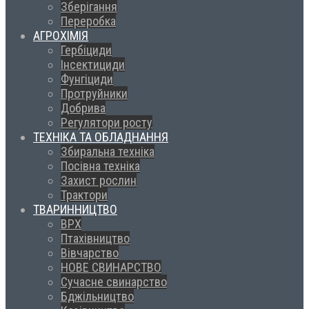
Зберігання
Переробка
АГРОХІМІЯ
Гербіциди
Інсектициди
Фунгіциди
Протруйники
Добрива
Регулятори росту
ТЕХНІКА ТА ОБЛАДНАННЯ
Збиральна техніка
Посівна техніка
Захист рослин
Трактори
ТВАРИННИЦТВО
ВРХ
Птахівництво
Вівчарство
НОВЕ СВИНАРСТВО
Сучасне свинарство
Бджільництво