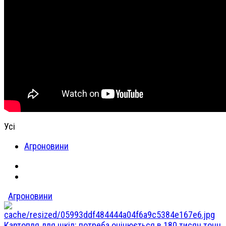
Усі
Агроновини
Агроновини
Картопля для шкіл: потреба оцінюється в 180 тисяч тонн