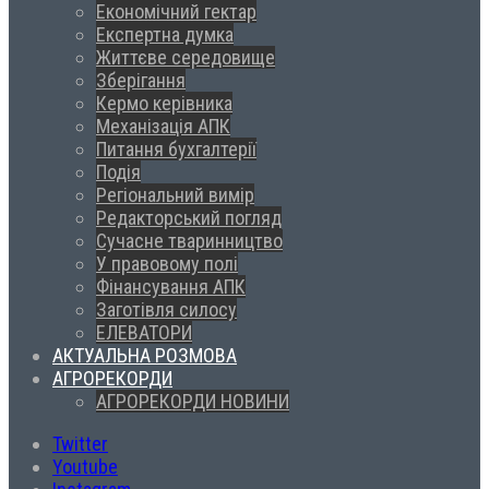
Економічний гектар
Експертна думка
Життєве середовище
Зберігання
Кермо керівника
Механізація АПК
Питання бухгалтерії
Подія
Регіональний вимір
Редакторський погляд
Сучасне тваринництво
У правовому полі
Фінансування АПК
Заготівля силосу
ЕЛЕВАТОРИ
АКТУАЛЬНА РОЗМОВА
АГРОРЕКОРДИ
АГРОРЕКОРДИ НОВИНИ
Twitter
Youtube