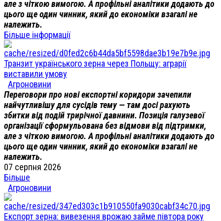
але з чіткою вимогою. А профільні аналітики додають до
цього ще один чинник, який до економіки взагалі не
належить.
Більше інформації
Транзит українського зерна через Польщу: аграрії
виставили умову
Агроновини
Переговори про нові експортні коридори зачепили
найчутливішу для сусідів тему — там досі рахують
збитки від подій трирічної давнини. Позиція галузевої
організації сформульована без відмови від підтримки,
але з чіткою вимогою. А профільні аналітики додають до
цього ще один чинник, який до економіки взагалі не
належить.
07 серпня 2026
Більше
Агроновини
Експорт зерна: вивезення врожаю займе півтора року