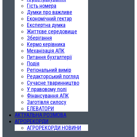
Гість номера
Думки про важливе
Економічний гектар
Експертна думка
Життєве середовище
Зберігання
Кермо керівника
Механізація АПК
Питання бухгалтерії
Подія
Регіональний вимір
Редакторський погляд
Сучасне тваринництво
У правовому полі
Фінансування АПК
Заготівля силосу
ЕЛЕВАТОРИ
АКТУАЛЬНА РОЗМОВА
АГРОРЕКОРДИ
АГРОРЕКОРДИ НОВИНИ