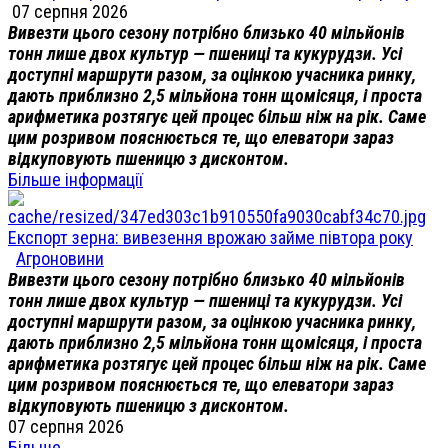
07 серпня 2026
Вивезти цього сезону потрібно близько 40 мільйонів
тонн лише двох культур — пшениці та кукурудзи. Усі
доступні маршрути разом, за оцінкою учасника ринку,
дають приблизно 2,5 мільйона тонн щомісяця, і проста
арифметика розтягує цей процес більш ніж на рік. Саме
цим розривом пояснюється те, що елеватори зараз
відкуповують пшеницю з дисконтом.
Більше інформації
Експорт зерна: вивезення врожаю займе півтора року
Агроновини
Вивезти цього сезону потрібно близько 40 мільйонів
тонн лише двох культур — пшениці та кукурудзи. Усі
доступні маршрути разом, за оцінкою учасника ринку,
дають приблизно 2,5 мільйона тонн щомісяця, і проста
арифметика розтягує цей процес більш ніж на рік. Саме
цим розривом пояснюється те, що елеватори зараз
відкуповують пшеницю з дисконтом.
07 серпня 2026
Більше