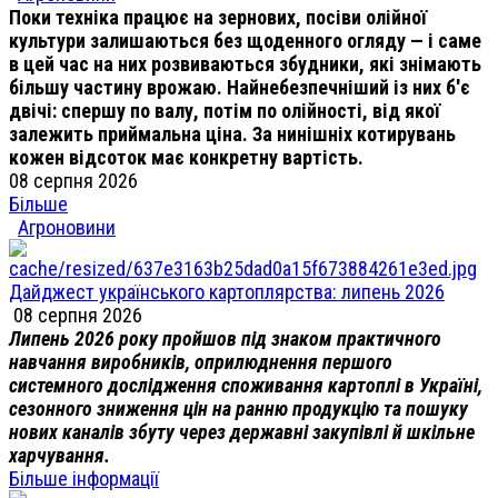
Поки техніка працює на зернових, посіви олійної
культури залишаються без щоденного огляду — і саме
в цей час на них розвиваються збудники, які знімають
більшу частину врожаю. Найнебезпечніший із них б'є
двічі: спершу по валу, потім по олійності, від якої
залежить приймальна ціна. За нинішніх котирувань
кожен відсоток має конкретну вартість.
08 серпня 2026
Більше
Агроновини
Дайджест українського картоплярства: липень 2026
08 серпня 2026
Липень 2026 року пройшов під знаком практичного
навчання виробників, оприлюднення першого
системного дослідження споживання картоплі в Україні,
сезонного зниження цін на ранню продукцію та пошуку
нових каналів збуту через державні закупівлі й шкільне
харчування.
Більше інформації