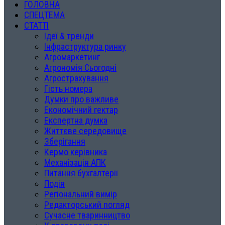
ГОЛОВНА
СПЕЦТЕМА
СТАТТІ
Ідеї & тренди
Інфраструктура ринку
Агромаркетинг
Агрономія Сьогодні
Агрострахування
Гість номера
Думки про важливе
Економічний гектар
Експертна думка
Життєве середовище
Зберігання
Кермо керівника
Механізація АПК
Питання бухгалтерії
Подія
Регіональний вимір
Редакторський погляд
Сучасне тваринництво