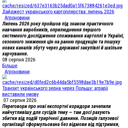
Дайджест українського картоплярства: липень 2026
Агроновини
Липень 2026 року пройшов під знаком практичного
навчання виробників, оприлюднення першого
системного дослідження споживання картоплі в Україні,
сезонного зниження цін на ранню продукцію та пошуку
нових каналів збуту через державні закупівлі й шкільне
харчування.
08 серпня 2026
Більше
Агроновини
Транзит українського зерна через Польщу: аграрії
виставили умову
07 серпня 2026
Переговори про нові експортні коридори зачепили
найчутливішу для сусідів тему — там досі рахують
збитки від подій трирічної давнини. Позиція галузевої
організації сформульована без відмови від підтримки,