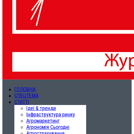
ГОЛОВНА
СПЕЦТЕМА
СТАТТІ
Ідеї & тренди
Інфраструктура ринку
Агромаркетинг
Агрономія Сьогодні
Агрострахування