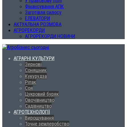
У правовому полі
Фінансування АПК
Заготівля силосу
ЕЛЕВАТОРИ
АКТУАЛЬНА РОЗМОВА
АГРОРЕКОРДИ
АГРОРЕКОРДИ НОВИНИ
АГРАРНІ КУЛЬТУРИ
Зернові
Соняшник
Кукурудза
Ріпак
Соя
Цукровий буряк
Овочівництво
Садівництво
АГРОТЕХНОЛОГІЇ
Вирощування
Точне землеробство