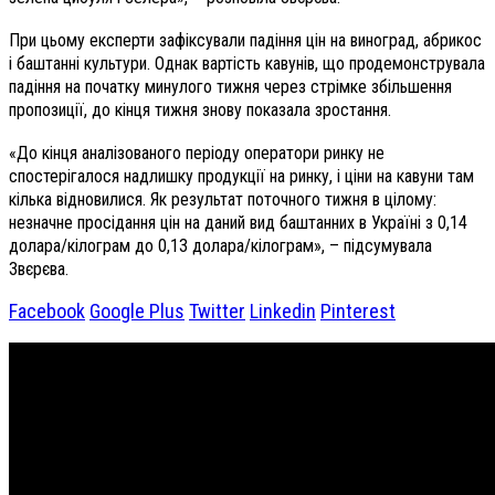
При цьому експерти зафіксували падіння цін на виноград, абрикос
і баштанні культури. Однак вартість кавунів, що продемонструвала
падіння на початку минулого тижня через стрімке збільшення
пропозиції, до кінця тижня знову показала зростання.
«До кінця аналізованого періоду оператори ринку не
спостерігалося надлишку продукції на ринку, і ціни на кавуни там
кілька відновилися. Як результат поточного тижня в цілому:
незначне просідання цін на даний вид баштанних в Україні з 0,14
долара/кілограм до 0,13 долара/кілограм», – підсумувала
Звєрєва.
Facebook
Google Plus
Twitter
Linkedin
Pinterest