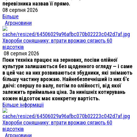
перевізника назвав її прямо.
08 серпня 2026
Більше
Агроновини
Хвороби соняшнику: втрати врожаю сягають 60
відсотків
08 серпня 2026
Поки техніка працює на зернових, посіви олійної
культури залишаються без щоденного огляду — і саме
в цей час на них розвиваються збудники, які знімають
більшу частину врожаю. Найнебезпечніший із них б'є
двічі: спершу по валу, потім по олійності, від якої
залежить приймальна ціна. За нинішніх котирувань
кожен відсоток має конкретну вартість.
Більше інформації
Хвороби соняшнику: втрати врожаю сягають 60
відсотків
Агроновини