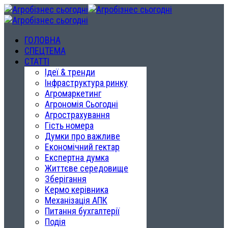
ГОЛОВНА
СПЕЦТЕМА
СТАТТІ
Ідеї & тренди
Інфраструктура ринку
Агромаркетинг
Агрономія Сьогодні
Агрострахування
Гість номера
Думки про важливе
Економічний гектар
Експертна думка
Життєве середовище
Зберігання
Кермо керівника
Механізація АПК
Питання бухгалтерії
Подія