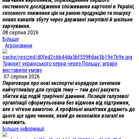
системного дослідження споживання картоплі в Україні,
сезонного зниження цін на ранню продукцію та пошуку
нових каналів збуту через державні закупівлі й шкільне
харчування.
08 серпня 2026
Більше
Агроновини
Транзит українського зерна через Польщу: аграрії
виставили умову
07 серпня 2026
Переговори про нові експортні коридори зачепили
найчутливішу для сусідів тему — там досі рахують
збитки від подій трирічної давнини. Позиція галузевої
організації сформульована без відмови від підтримки,
але з чіткою вимогою. А профільні аналітики додають до
цього ще один чинник, який до економіки взагалі не
належить.
Більше інформації