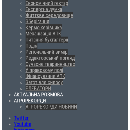
Економічний гектар
Експертна думка
Життєве середовище
Зберігання
Кермо керівника
Механізація АПК
Питання бухгалтерії
Подія
Регіональний вимір
Редакторський погляд
Сучасне тваринництво
У правовому полі
Фінансування АПК
Заготівля силосу
ЕЛЕВАТОРИ
АКТУАЛЬНА РОЗМОВА
АГРОРЕКОРДИ
АГРОРЕКОРДИ НОВИНИ
Twitter
Youtube