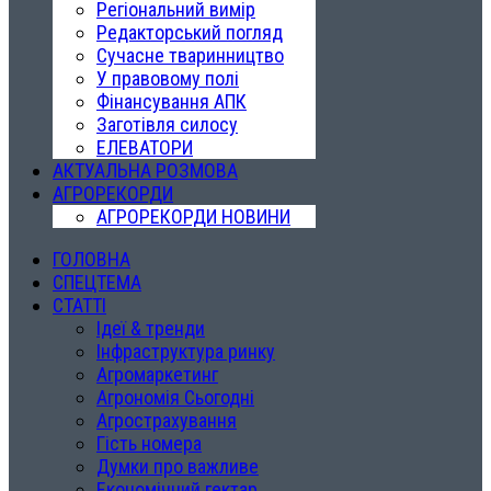
Регіональний вимір
Редакторський погляд
Сучасне тваринництво
У правовому полі
Фінансування АПК
Заготівля силосу
ЕЛЕВАТОРИ
АКТУАЛЬНА РОЗМОВА
АГРОРЕКОРДИ
АГРОРЕКОРДИ НОВИНИ
ГОЛОВНА
СПЕЦТЕМА
СТАТТІ
Ідеї & тренди
Інфраструктура ринку
Агромаркетинг
Агрономія Сьогодні
Агрострахування
Гість номера
Думки про важливе
Економічний гектар