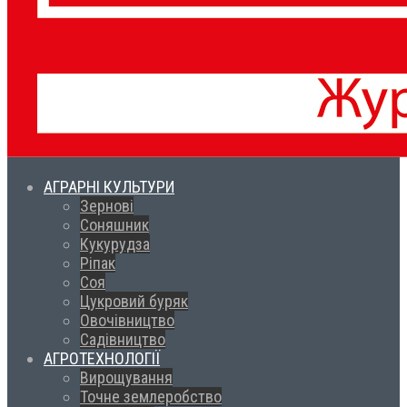
АГРАРНІ КУЛЬТУРИ
Зернові
Соняшник
Кукурудза
Ріпак
Соя
Цукровий буряк
Овочівництво
Садівництво
АГРОТЕХНОЛОГІЇ
Вирощування
Точне землеробство