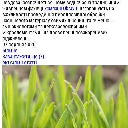
невдовзі розпочнеться. Тому водночас із традиційним
живленням фахівці
компанії Ukravit
наголошують на
важливості проведення передпосівної обробки
насіннєвого матеріалу озимих пшениці та ячменю L-
амінокислотами та легкозасвоюваними
мікроелементами і на проведенні позакореневих
підживлень.
07 серпня 2026
Більше
Завантажити ще (
/
)
Актуальні статті