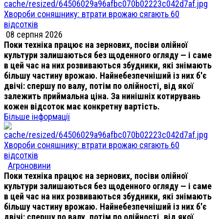
Хвороби соняшнику: втрати врожаю сягають 60
відсотків
08 серпня 2026
Поки техніка працює на зернових, посіви олійної
культури залишаються без щоденного огляду — і саме
в цей час на них розвиваються збудники, які знімають
більшу частину врожаю. Найнебезпечніший із них б'є
двічі: спершу по валу, потім по олійності, від якої
залежить приймальна ціна. За нинішніх котирувань
кожен відсоток має конкретну вартість.
Більше інформації
Хвороби соняшнику: втрати врожаю сягають 60
відсотків
Агроновини
Поки техніка працює на зернових, посіви олійної
культури залишаються без щоденного огляду — і саме
в цей час на них розвиваються збудники, які знімають
більшу частину врожаю. Найнебезпечніший із них б'є
двічі: спершу по валу, потім по олійності, від якої