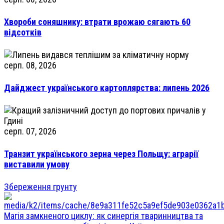
Хвороби соняшнику: втрати врожаю сягають 60
відсотків
серп. 08, 2026
Дайджест українського картоплярства: липень 2026
серп. 07, 2026
Транзит українського зерна через Польщу: аграрії
виставили умову
Збереження грунту
Магія замкненого циклу: як синергія тваринництва та