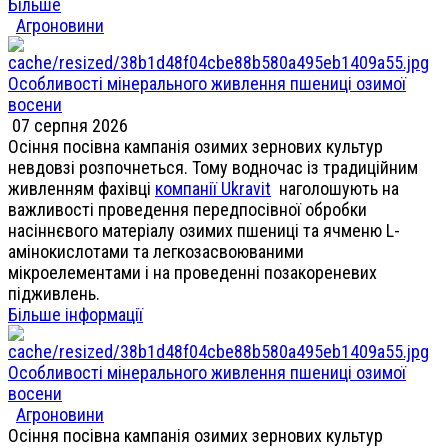
Більше
Агроновини
Особливості мінерального живлення пшениці озимої
восени
07 серпня 2026
Осіння посівна кампанія озимих зернових культур
невдовзі розпочнеться. Тому водночас із традиційним
живленням фахівці
компанії Ukravit
наголошують на
важливості проведення передпосівної обробки
насіннєвого матеріалу озимих пшениці та ячменю L-
амінокислотами та легкозасвоюваними
мікроелементами і на проведенні позакореневих
підживлень.
Більше інформації
Особливості мінерального живлення пшениці озимої
восени
Агроновини
Осіння посівна кампанія озимих зернових культур