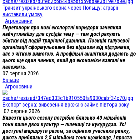
Транзит українського зерна через Польщу: аграрії
виставили умову
Агроновини
Переговори про нові експортні коридори зачепили
найчутливішу для сусідів тему — там досі рахують
збитки від подій трирічної давнини. Позиція галузевої
організації сформульована без відмови від підтримки,
але з чіткою вимогою. А профільні аналітики додають до
цього ще один чинник, який до економіки взагалі не
належить.
07 серпня 2026
Більше
Агроновини
Експорт зерна: вивезення врожаю займе півтора року
07 серпня 2026
Вивезти цього сезону потрібно близько 40 мільйонів
тонн лише двох культур — пшениці та кукурудзи. Усі
доступні маршрути разом, за оцінкою учасника ринку,
дають приблизно 2,5 мільйона тонн щомісяця, і проста