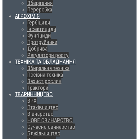
Зберігання
Переробка
АГРОХІМІЯ
Гербіциди
Інсектициди
Фунгіциди
Протруйники
Добрива
Регулятори росту
ТЕХНІКА ТА ОБЛАДНАННЯ
Збиральна техніка
Посівна техніка
Захист рослин
Трактори
ТВАРИННИЦТВО
ВРХ
Птахівництво
Вівчарство
НОВЕ СВИНАРСТВО
Сучасне свинарство
Бджільництво