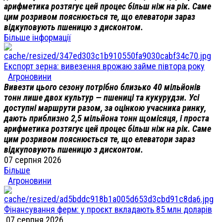
арифметика розтягує цей процес більш ніж на рік. Саме
цим розривом пояснюється те, що елеватори зараз
відкуповують пшеницю з дисконтом.
Більше інформації
Експорт зерна: вивезення врожаю займе півтора року
Агроновини
Вивезти цього сезону потрібно близько 40 мільйонів
тонн лише двох культур — пшениці та кукурудзи. Усі
доступні маршрути разом, за оцінкою учасника ринку,
дають приблизно 2,5 мільйона тонн щомісяця, і проста
арифметика розтягує цей процес більш ніж на рік. Саме
цим розривом пояснюється те, що елеватори зараз
відкуповують пшеницю з дисконтом.
07 серпня 2026
Більше
Агроновини
Фінансування ферм: у проєкт вкладають 85 млн доларів
07 серпня 2026