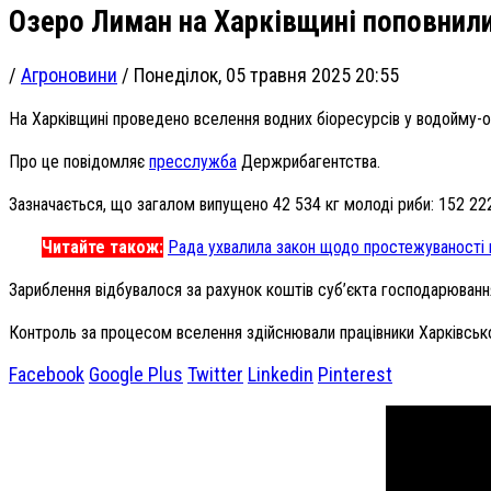
Озеро Лиман на Харківщині поповнил
/
Агроновини
/
Понеділок, 05 травня 2025 20:55
На Харківщині проведено вселення водних біоресурсів у водойму-
Про це повідомляє
пресслужба
Держрибагентства.
Зазначається, що загалом випущено 42 534 кг молоді риби: 152 222 
Читайте також:
Рада ухвалила закон щодо простежуваності 
Зариблення відбувалося за рахунок коштів суб’єкта господарюванн
Контроль за процесом вселення здійснювали працівники Харківськ
Facebook
Google Plus
Twitter
Linkedin
Pinterest