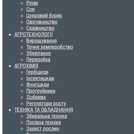
Ріпак
Соя
Цукровий буряк
Овочівництво
Садівництво
АГРОТЕХНОЛОГІЇ
Вирощування
Точне землеробство
Зберігання
Переробка
АГРОХІМІЯ
Гербіциди
Інсектициди
Фунгіциди
Протруйники
Добрива
Регулятори росту
ТЕХНІКА ТА ОБЛАДНАННЯ
Збиральна техніка
Посівна техніка
Захист рослин