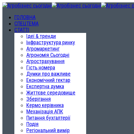
ГОЛОВНА
СПЕЦТЕМА
СТАТТІ
Ідеї & тренди
Інфраструктура ринку
Агромаркетинг
Агрономія Сьогодні
Агрострахування
Гість номера
Думки про важливе
Економічний гектар
Експертна думка
Життєве середовище
Зберігання
Кермо керівника
Механізація АПК
Питання бухгалтерії
Подія
Регіональний вимір