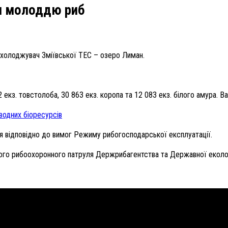
и молоддю риб
охолоджувач Зміївської ТЕС – озеро Лиман.
екз. товстолоба, 30 863 екз. коропа та 12 083 екз. білого амура. В
водних біоресурсів
я відповідно до вимог Режиму рибогосподарської експлуатації.
ого рибоохоронного патруля Держрибагентства та Державної екологі