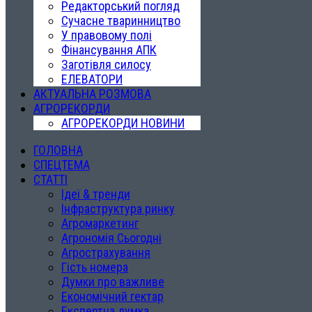
Редакторський погляд
Сучасне тваринництво
У правовому полі
Фінансування АПК
Заготівля силосу
ЕЛЕВАТОРИ
АКТУАЛЬНА РОЗМОВА
АГРОРЕКОРДИ
АГРОРЕКОРДИ НОВИНИ
ГОЛОВНА
СПЕЦТЕМА
СТАТТІ
Ідеї & тренди
Інфраструктура ринку
Агромаркетинг
Агрономія Сьогодні
Агрострахування
Гість номера
Думки про важливе
Економічний гектар
Експертна думка