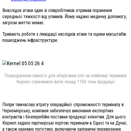
Внаслідок атаки один зі співробітників отримав поранення
середньої тяжкості від уламків. Йому надано медичну допомогу,
загрози життю немає.
Тривають роботи з ліквідації наслідків атаки та оцінки масштабів
пошкоджень інфраструктури.
Пошкодження ємності для зберігання олії на олійному терміналі
Кернел спричинило витік понад 1100 тонн продукції
Попри тимчасову втрату операційної спроможності терміналу в
Чорноморську, компанія забезпечує виконання експортних
контрактів і безперебійні поставки продукції клієнтам. Для цього
Кернел задіює партнерські портові термінали в Одесі та на Дунаї,
а також наземну логістику, включаючи залізничні перевезення.