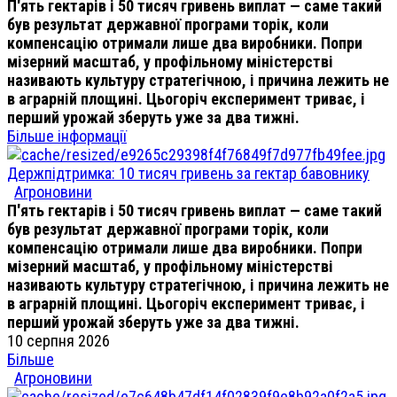
П'ять гектарів і 50 тисяч гривень виплат — саме такий
був результат державної програми торік, коли
компенсацію отримали лише два виробники. Попри
мізерний масштаб, у профільному міністерстві
називають культуру стратегічною, і причина лежить не
в аграрній площині. Цьогоріч експеримент триває, і
перший урожай зберуть уже за два тижні.
Більше інформації
Держпідтримка: 10 тисяч гривень за гектар бавовнику
Агроновини
П'ять гектарів і 50 тисяч гривень виплат — саме такий
був результат державної програми торік, коли
компенсацію отримали лише два виробники. Попри
мізерний масштаб, у профільному міністерстві
називають культуру стратегічною, і причина лежить не
в аграрній площині. Цьогоріч експеримент триває, і
перший урожай зберуть уже за два тижні.
10 серпня 2026
Більше
Агроновини