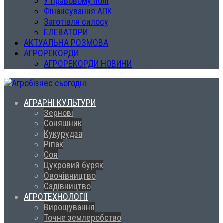
У правовому полі
Фінансування АПК
Заготівля силосу
ЕЛЕВАТОРИ
АКТУАЛЬНА РОЗМОВА
АГРОРЕКОРДИ
АГРОРЕКОРДИ НОВИНИ
АГРАРНІ КУЛЬТУРИ
Зернові
Соняшник
Кукурудза
Ріпак
Соя
Цукровий буряк
Овочівництво
Садівництво
АГРОТЕХНОЛОГІЇ
Вирощування
Точне землеробство