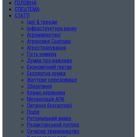
ГОЛОВНА
СПЕЦТЕМА
СТАТТІ
Ідеї & тренди
Інфраструктура ринку
Агромаркетинг
Агрономія Сьогодні
Агрострахування
Гість номера
Думки про важливе
Економічний гектар
Експертна думка
Життєве середовище
Зберігання
Кермо керівника
Механізація АПК
Питання бухгалтерії
Подія
Регіональний вимір
Редакторський погляд
Сучасне тваринництво