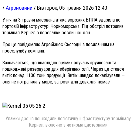
/
Агроновини
/
Вівторок, 05 травня 2026 12:40
У ніч на 3 травня масована атака ворожих БПЛА вдарила по
портовій інфраструктурі Чорноморська. Під обстріл потрапив
термінал Кернел з перевалки рослинної олії.
Про це повідомляє Агробізнес Сьогодні з посиланням на
пресслужбу компанії.
Зазначається, що внаслідок прямих влучань зруйновані та
пошкоджені резервуари для зберігання олії. Через це стався
витік понад 1100 тонн продукції. Витік швидко локалізували —
олія не потрапила у море, загрози для довкілля немає.
Уламки дронів пошкодили логістичну інфраструктуру терміналу
Кернел, включно з чотирма цистернами