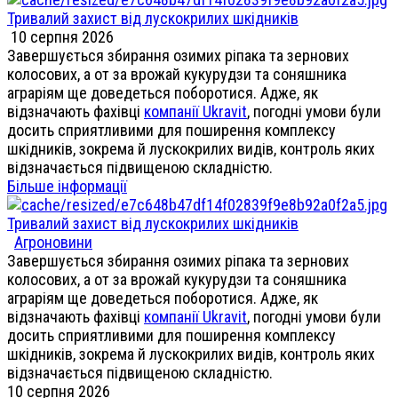
Тривалий захист від лускокрилих шкідників
10 серпня 2026
Завершується збирання озимих ріпака та зернових
колосових, а от за врожай кукурудзи та соняшника
аграріям ще доведеться поборотися. Адже, як
відзначають фахівці
компанії Ukravit
, погодні умови були
досить сприятливими для поширення комплексу
шкідників, зокрема й лускокрилих видів, контроль яких
відзначається підвищеною складністю.
Більше інформації
Тривалий захист від лускокрилих шкідників
Агроновини
Завершується збирання озимих ріпака та зернових
колосових, а от за врожай кукурудзи та соняшника
аграріям ще доведеться поборотися. Адже, як
відзначають фахівці
компанії Ukravit
, погодні умови були
досить сприятливими для поширення комплексу
шкідників, зокрема й лускокрилих видів, контроль яких
відзначається підвищеною складністю.
10 серпня 2026