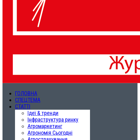
ГОЛОВНА
СПЕЦТЕМА
СТАТТІ
Ідеї & тренди
Інфраструктура ринку
Агромаркетинг
Агрономія Сьогодні
Агрострахування