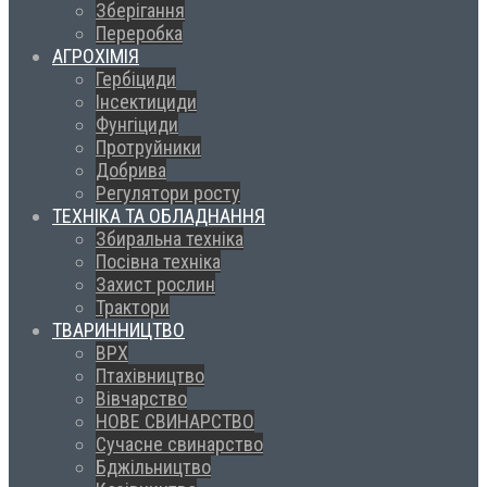
Зберігання
Переробка
АГРОХІМІЯ
Гербіциди
Інсектициди
Фунгіциди
Протруйники
Добрива
Регулятори росту
ТЕХНІКА ТА ОБЛАДНАННЯ
Збиральна техніка
Посівна техніка
Захист рослин
Трактори
ТВАРИННИЦТВО
ВРХ
Птахівництво
Вівчарство
НОВЕ СВИНАРСТВО
Сучасне свинарство
Бджільництво