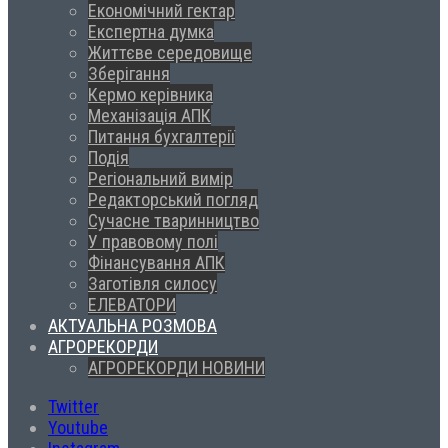
Економічний гектар
Експертна думка
Життєве середовище
Зберігання
Кермо керівника
Механізація АПК
Питання бухгалтерії
Подія
Регіональний вимір
Редакторський погляд
Сучасне тваринництво
У правовому полі
Фінансування АПК
Заготівля силосу
ЕЛЕВАТОРИ
АКТУАЛЬНА РОЗМОВА
АГРОРЕКОРДИ
АГРОРЕКОРДИ НОВИНИ
Twitter
Youtube