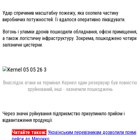
Удар спричинив масштабну пожежу, яка охопила частину
виробничих потужностей. Її вдалося оперативно ліквідувати.
Вогонь і уламки дронів пошкодили обладнання, офісні приміщення,
а також логістичну інфраструктуру. Зокрема, пошкоджено чотири
залізничні цистерни.
Внаслідок атаки на термінал Кернел один резервуар був повністю
зруйнований, інші - зазначили пошкоджень
Через значні руйнування підприємство призупинило прийом і
відвантаження продукції.
Читайте також:
Українським перевізникам дозволили прямі
рейси до Марокко