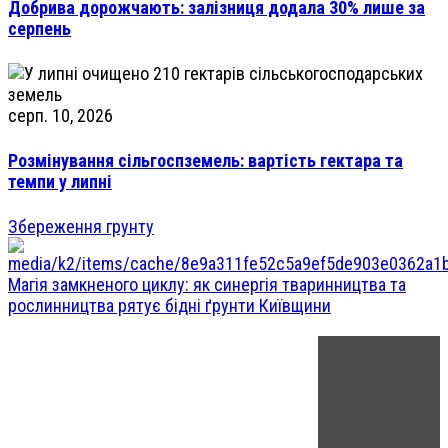
Добрива дорожчають: залізниця додала 30% лише за
серпень
серп. 10, 2026
Розмінування сільгоспземель: вартість гектара та
темпи у липні
Збереження грунту
Магія замкненого циклу: як синергія тваринництва та
рослинництва рятує бідні ґрунти Київщини