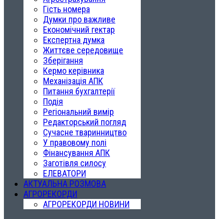
Гість номера
Думки про важливе
Економічний гектар
Експертна думка
Життєве середовище
Зберігання
Кермо керівника
Механізація АПК
Питання бухгалтерії
Подія
Регіональний вимір
Редакторський погляд
Сучасне тваринництво
У правовому полі
Фінансування АПК
Заготівля силосу
ЕЛЕВАТОРИ
АКТУАЛЬНА РОЗМОВА
АГРОРЕКОРДИ
АГРОРЕКОРДИ НОВИНИ