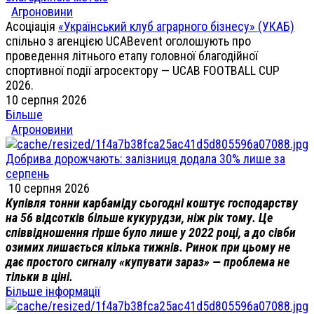
Агроновини
Асоціація
«Український клуб аграрного бізнесу» (УКАБ)
спільно з агенцією UCABevent оголошують про
проведення літнього етапу головної благодійної
спортивної події агросектору — UCAB FOOTBALL CUP
2026.
10 серпня 2026
Більше
Агроновини
Добрива дорожчають: залізниця додала 30% лише за
серпень
10 серпня 2026
Купівля тонни карбаміду сьогодні коштує господарству
на 56 відсотків більше кукурудзи, ніж рік тому. Це
співвідношення гірше було лише у 2022 році, а до сівби
озимих лишається кілька тижнів. Ринок при цьому не
дає простого сигналу «купувати зараз» — проблема не
тільки в ціні.
Більше інформації