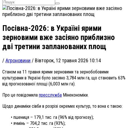
Посівна-2026: в Україні ярими
зерновими вже засіяно приблизно
дві третини запланованих площ
/
Агроновини
/
Вівторок, 12 травня 2026 10:14
Станом на 11 травня ярими зерновими та зернобобовими
культурами в Україні було засіяно 3,784 млн га, що становить 63%
від прогнозованої площі (6,003 млн га).
Про це повідомила
пресслужба
Мінекономіки.
Щодо динаміки сівби в розрізі окремих культур, то вона є такою:
• пшениця – 179,1 тис. га (96% від прогнозу);
• ячмінь – 704,2 тис. га (93%);