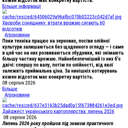
кожен відсоток має конкретну вартість.
Більше інформації
Хвороби соняшнику: втрати врожаю сягають 60
відсотків
Агроновини
Поки техніка працює на зернових, посіви олійної
культури залишаються без щоденного огляду — і саме
в цей час на них розвиваються збудники, які знімають
більшу частину врожаю. Найнебезпечніший із них б'є
двічі: спершу по валу, потім по олійності, від якої
залежить приймальна ціна. За нинішніх котирувань
кожен відсоток має конкретну вартість.
08 серпня 2026
Більше
Агроновини
Дайджест українського картоплярства: липень 2026
08 серпня 2026
Липень 2026 року пройшов під знаком практичного