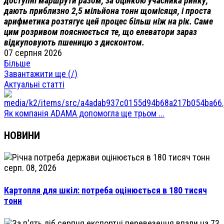
доступні маршрути разом, за оцінкою учасника ринку,
дають приблизно 2,5 мільйона тонн щомісяця, і проста
арифметика розтягує цей процес більш ніж на рік. Саме
цим розривом пояснюється те, що елеватори зараз
відкуповують пшеницю з дисконтом.
07 серпня 2026
Більше
Завантажити ще (
/
)
Актуальні статті
Як компанія ADAMA допомогла ще трьом ...
НОВИНИ
серп. 08, 2026
Картопля для шкіл: потреба оцінюється в 180 тисяч
тонн