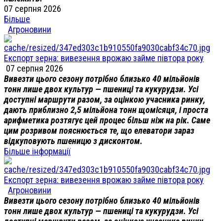
07 серпня 2026
Більше
Агроновини
Експорт зерна: вивезення врожаю займе півтора року
07 серпня 2026
Вивезти цього сезону потрібно близько 40 мільйонів
тонн лише двох культур — пшениці та кукурудзи. Усі
доступні маршрути разом, за оцінкою учасника ринку,
дають приблизно 2,5 мільйона тонн щомісяця, і проста
арифметика розтягує цей процес більш ніж на рік. Саме
цим розривом пояснюється те, що елеватори зараз
відкуповують пшеницю з дисконтом.
Більше інформації
Експорт зерна: вивезення врожаю займе півтора року
Агроновини
Вивезти цього сезону потрібно близько 40 мільйонів
тонн лише двох культур — пшениці та кукурудзи. Усі