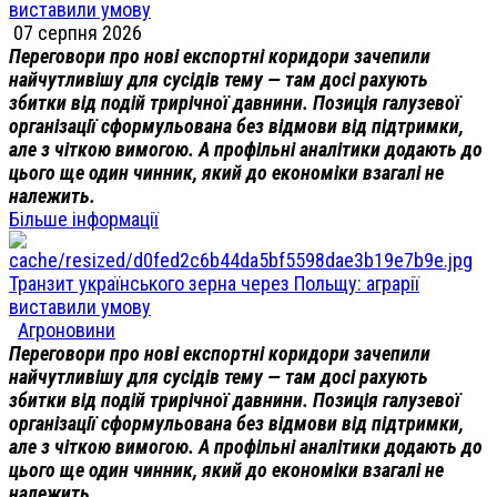
виставили умову
07 серпня 2026
Переговори про нові експортні коридори зачепили
найчутливішу для сусідів тему — там досі рахують
збитки від подій трирічної давнини. Позиція галузевої
організації сформульована без відмови від підтримки,
але з чіткою вимогою. А профільні аналітики додають до
цього ще один чинник, який до економіки взагалі не
належить.
Більше інформації
Транзит українського зерна через Польщу: аграрії
виставили умову
Агроновини
Переговори про нові експортні коридори зачепили
найчутливішу для сусідів тему — там досі рахують
збитки від подій трирічної давнини. Позиція галузевої
організації сформульована без відмови від підтримки,
але з чіткою вимогою. А профільні аналітики додають до
цього ще один чинник, який до економіки взагалі не
належить.