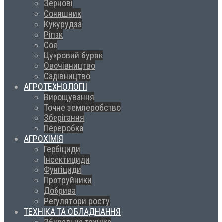
Зернові
Соняшник
Кукурудза
Ріпак
Соя
Цукровий буряк
Овочівництво
Садівництво
АГРОТЕХНОЛОГІЇ
Вирощування
Точне землеробство
Зберігання
Переробка
АГРОХІМІЯ
Гербіциди
Інсектициди
Фунгіциди
Протруйники
Добрива
Регулятори росту
ТЕХНІКА ТА ОБЛАДНАННЯ
Збиральна техніка