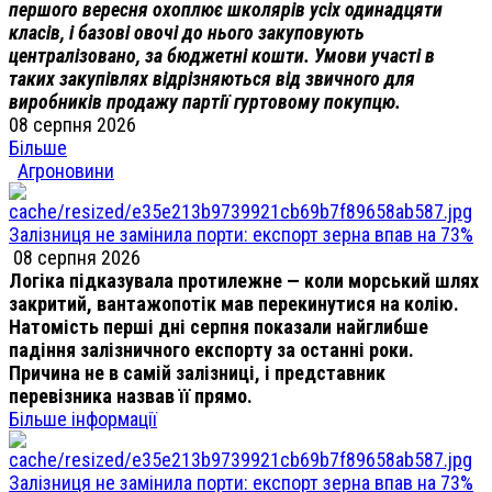
першого вересня охоплює школярів усіх одинадцяти
класів, і базові овочі до нього закуповують
централізовано, за бюджетні кошти. Умови участі в
таких закупівлях відрізняються від звичного для
виробників продажу партії гуртовому покупцю.
08 серпня 2026
Більше
Агроновини
Залізниця не замінила порти: експорт зерна впав на 73%
08 серпня 2026
Логіка підказувала протилежне — коли морський шлях
закритий, вантажопотік мав перекинутися на колію.
Натомість перші дні серпня показали найглибше
падіння залізничного експорту за останні роки.
Причина не в самій залізниці, і представник
перевізника назвав її прямо.
Більше інформації
Залізниця не замінила порти: експорт зерна впав на 73%