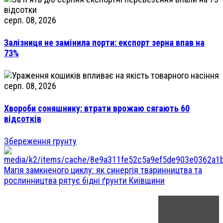
серп. 08, 2026
Залізниця не замінила порти: експорт зерна впав на
73%
серп. 08, 2026
Хвороби соняшнику: втрати врожаю сягають 60
відсотків
Збереження грунту
Магія замкненого циклу: як синергія тваринництва та
рослинництва рятує бідні ґрунти Київщини