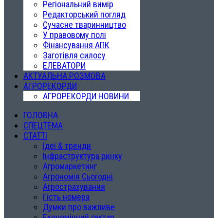
Регіональний вимір
Редакторський погляд
Сучасне тваринництво
У правовому полі
Фінансування АПК
Заготівля силосу
ЕЛЕВАТОРИ
АКТУАЛЬНА РОЗМОВА
АГРОРЕКОРДИ
АГРОРЕКОРДИ НОВИНИ
ГОЛОВНА
СПЕЦТЕМА
СТАТТІ
Ідеї & тренди
Інфраструктура ринку
Агромаркетинг
Агрономія Сьогодні
Агрострахування
Гість номера
Думки про важливе
Економічний гектар