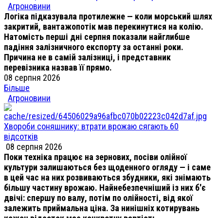
Агроновини
Логіка підказувала протилежне — коли морський шлях
закритий, вантажопотік мав перекинутися на колію.
Натомість перші дні серпня показали найглибше
падіння залізничного експорту за останні роки.
Причина не в самій залізниці, і представник
перевізника назвав її прямо.
08 серпня 2026
Більше
Агроновини
Хвороби соняшнику: втрати врожаю сягають 60
відсотків
08 серпня 2026
Поки техніка працює на зернових, посіви олійної
культури залишаються без щоденного огляду — і саме
в цей час на них розвиваються збудники, які знімають
більшу частину врожаю. Найнебезпечніший із них б'є
двічі: спершу по валу, потім по олійності, від якої
залежить приймальна ціна. За нинішніх котирувань