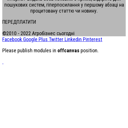
пошукових систем, гіперпосилання у першому абзаці на
процитовану статтю чи новину.
ПЕРЕДПЛАТИТИ
©2010 - 2022 Агробізнес сьогодні
Facebook
Google Plus
Twitter
Linkedin
Pinterest
Please publish modules in
offcanvas
position.