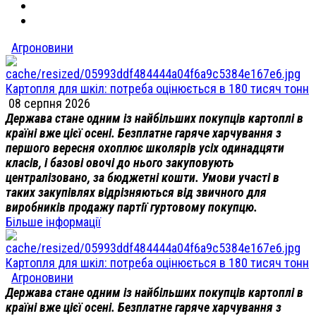
Агроновини
Картопля для шкіл: потреба оцінюється в 180 тисяч тонн
08 серпня 2026
Держава стане одним із найбільших покупців картоплі в
країні вже цієї осені. Безплатне гаряче харчування з
першого вересня охоплює школярів усіх одинадцяти
класів, і базові овочі до нього закуповують
централізовано, за бюджетні кошти. Умови участі в
таких закупівлях відрізняються від звичного для
виробників продажу партії гуртовому покупцю.
Більше інформації
Картопля для шкіл: потреба оцінюється в 180 тисяч тонн
Агроновини
Держава стане одним із найбільших покупців картоплі в
країні вже цієї осені. Безплатне гаряче харчування з