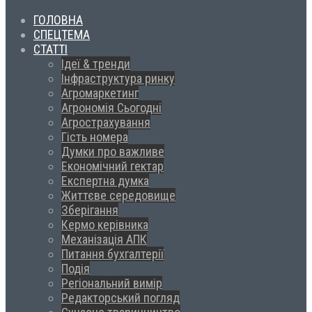
ГОЛОВНА
СПЕЦТЕМА
СТАТТІ
Ідеї & тренди
Інфраструктура ринку
Агромаркетинг
Агрономія Сьогодні
Агрострахування
Гість номера
Думки про важливе
Економічний гектар
Експертна думка
Життєве середовище
Зберігання
Кермо керівника
Механізація АПК
Питання бухгалтерії
Подія
Регіональний вимір
Редакторський погляд