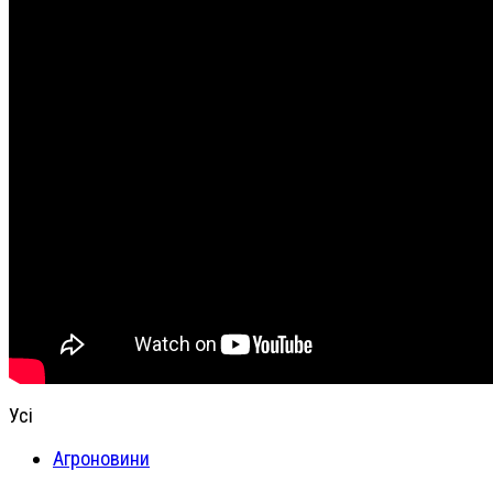
Усі
Агроновини