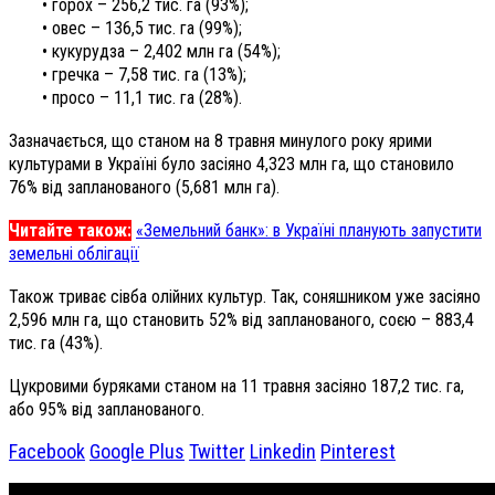
• горох – 256,2 тис. га (93%);
• овес – 136,5 тис. га (99%);
• кукурудза – 2,402 млн га (54%);
• гречка – 7,58 тис. га (13%);
• просо – 11,1 тис. га (28%).
Зазначається, що станом на 8 травня минулого року ярими
культурами в Україні було засіяно 4,323 млн га, що становило
76% від запланованого (5,681 млн га).
Читайте також:
«Земельний банк»: в Україні планують запустити
земельні облігації
Також триває сівба олійних культур. Так, соняшником уже засіяно
2,596 млн га, що становить 52% від запланованого, соєю – 883,4
тис. га (43%).
Цукровими буряками станом на 11 травня засіяно 187,2 тис. га,
або 95% від запланованого.
Facebook
Google Plus
Twitter
Linkedin
Pinterest