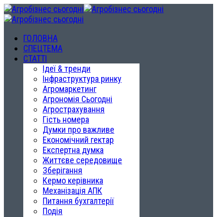
ГОЛОВНА
СПЕЦТЕМА
СТАТТІ
Ідеї & тренди
Інфраструктура ринку
Агромаркетинг
Агрономія Сьогодні
Агрострахування
Гість номера
Думки про важливе
Економічний гектар
Експертна думка
Життєве середовище
Зберігання
Кермо керівника
Механізація АПК
Питання бухгалтерії
Подія