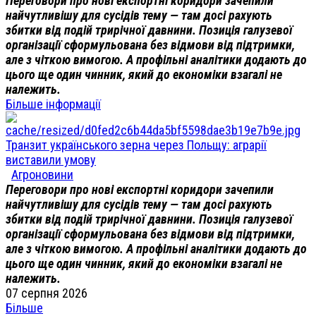
Переговори про нові експортні коридори зачепили
найчутливішу для сусідів тему — там досі рахують
збитки від подій трирічної давнини. Позиція галузевої
організації сформульована без відмови від підтримки,
але з чіткою вимогою. А профільні аналітики додають до
цього ще один чинник, який до економіки взагалі не
належить.
Більше інформації
Транзит українського зерна через Польщу: аграрії
виставили умову
Агроновини
Переговори про нові експортні коридори зачепили
найчутливішу для сусідів тему — там досі рахують
збитки від подій трирічної давнини. Позиція галузевої
організації сформульована без відмови від підтримки,
але з чіткою вимогою. А профільні аналітики додають до
цього ще один чинник, який до економіки взагалі не
належить.
07 серпня 2026
Більше