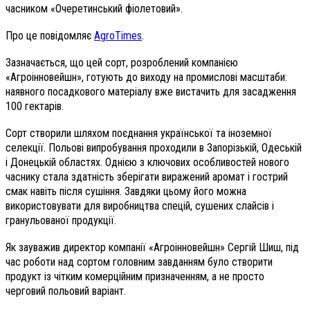
часником «Очеретинський фіолетовий».
Про це повідомляє
AgroTimes
.
Зазначається, що цей сорт, розроблений компанією
«Агроінновейшн», готують до виходу на промислові масштаби:
наявного посадкового матеріалу вже вистачить для засадження
100 гектарів.
Сорт створили шляхом поєднання української та іноземної
селекції. Польові випробування проходили в Запорізькій, Одеській
і Донецькій областях. Однією з ключових особливостей нового
часнику стала здатність зберігати виражений аромат і гострий
смак навіть після сушіння. Завдяки цьому його можна
використовувати для виробництва спецій, сушених слайсів і
гранульованої продукції.
Як зауважив директор компанії «Агроінновейшн» Сергій Шиш, під
час роботи над сортом головним завданням було створити
продукт із чітким комерційним призначенням, а не просто
черговий польовий варіант.