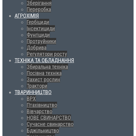
Зберігання
Переробка
АГРОХІМІЯ
Гербіциди
Інсектициди
Фунгіциди
Протруйники
Добрива
Регулятори росту
ТЕХНІКА ТА ОБЛАДНАННЯ
Збиральна техніка
Посівна техніка
Захист рослин
Трактори
ТВАРИННИЦТВО
ВРХ
Птахівництво
Вівчарство
НОВЕ СВИНАРСТВО
Сучасне свинарство
Бджільництво