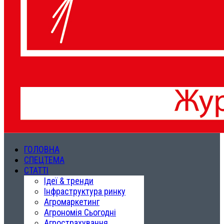
ГОЛОВНА
СПЕЦТЕМА
СТАТТІ
Ідеї & тренди
Інфраструктура ринку
Агромаркетинг
Агрономія Сьогодні
Агрострахування