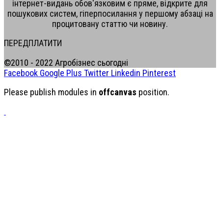
інтернет-видань обов'язковим є пряме, відкрите для
пошукових систем, гіперпосилання у першому абзаці на
процитовану статтю чи новину.
ПЕРЕДПЛАТИТИ
©2010 - 2022 Агробізнес сьогодні
Facebook
Google Plus
Twitter
Linkedin
Pinterest
Please publish modules in
offcanvas
position.