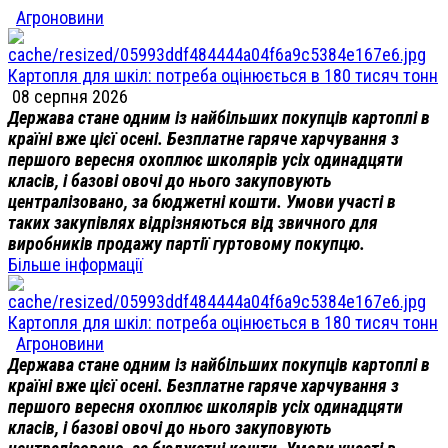
Агроновини
Картопля для шкіл: потреба оцінюється в 180 тисяч тонн
08 серпня 2026
Держава стане одним із найбільших покупців картоплі в
країні вже цієї осені. Безплатне гаряче харчування з
першого вересня охоплює школярів усіх одинадцяти
класів, і базові овочі до нього закуповують
централізовано, за бюджетні кошти. Умови участі в
таких закупівлях відрізняються від звичного для
виробників продажу партії гуртовому покупцю.
Більше інформації
Картопля для шкіл: потреба оцінюється в 180 тисяч тонн
Агроновини
Держава стане одним із найбільших покупців картоплі в
країні вже цієї осені. Безплатне гаряче харчування з
першого вересня охоплює школярів усіх одинадцяти
класів, і базові овочі до нього закуповують