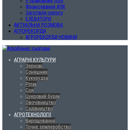
У правовому полі
Фінансування АПК
Заготівля силосу
ЕЛЕВАТОРИ
АКТУАЛЬНА РОЗМОВА
АГРОРЕКОРДИ
АГРОРЕКОРДИ НОВИНИ
АГРАРНІ КУЛЬТУРИ
Зернові
Соняшник
Кукурудза
Ріпак
Соя
Цукровий буряк
Овочівництво
Садівництво
АГРОТЕХНОЛОГІЇ
Вирощування
Точне землеробство