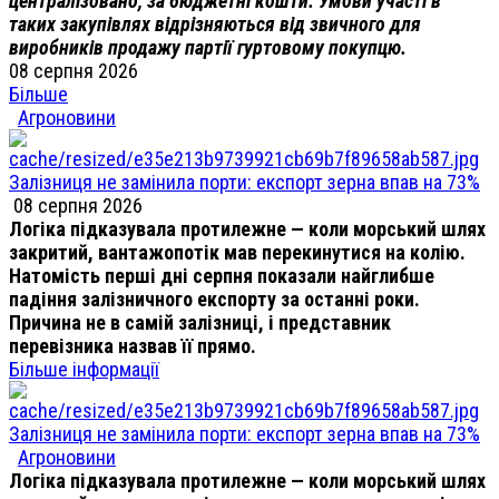
централізовано, за бюджетні кошти. Умови участі в
таких закупівлях відрізняються від звичного для
виробників продажу партії гуртовому покупцю.
08 серпня 2026
Більше
Агроновини
Залізниця не замінила порти: експорт зерна впав на 73%
08 серпня 2026
Логіка підказувала протилежне — коли морський шлях
закритий, вантажопотік мав перекинутися на колію.
Натомість перші дні серпня показали найглибше
падіння залізничного експорту за останні роки.
Причина не в самій залізниці, і представник
перевізника назвав її прямо.
Більше інформації
Залізниця не замінила порти: експорт зерна впав на 73%
Агроновини
Логіка підказувала протилежне — коли морський шлях