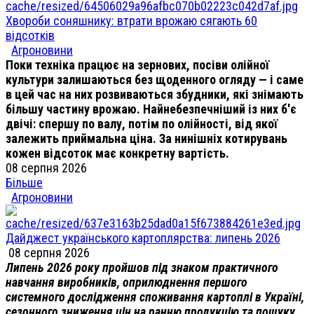
Хвороби соняшнику: втрати врожаю сягають 60
відсотків
Агроновини
Поки техніка працює на зернових, посіви олійної
культури залишаються без щоденного огляду — і саме
в цей час на них розвиваються збудники, які знімають
більшу частину врожаю. Найнебезпечніший із них б'є
двічі: спершу по валу, потім по олійності, від якої
залежить приймальна ціна. За нинішніх котирувань
кожен відсоток має конкретну вартість.
08 серпня 2026
Більше
Агроновини
Дайджест українського картоплярства: липень 2026
08 серпня 2026
Липень 2026 року пройшов під знаком практичного
навчання виробників, оприлюднення першого
системного дослідження споживання картоплі в Україні,
сезонного зниження цін на ранню продукцію та пошуку