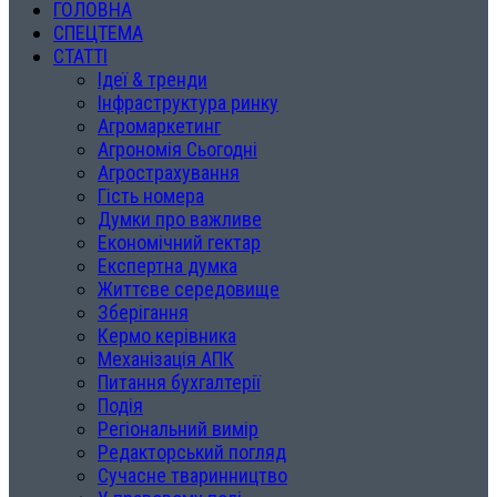
ГОЛОВНА
СПЕЦТЕМА
СТАТТІ
Ідеї & тренди
Інфраструктура ринку
Агромаркетинг
Агрономія Сьогодні
Агрострахування
Гість номера
Думки про важливе
Економічний гектар
Експертна думка
Життєве середовище
Зберігання
Кермо керівника
Механізація АПК
Питання бухгалтерії
Подія
Регіональний вимір
Редакторський погляд
Сучасне тваринництво