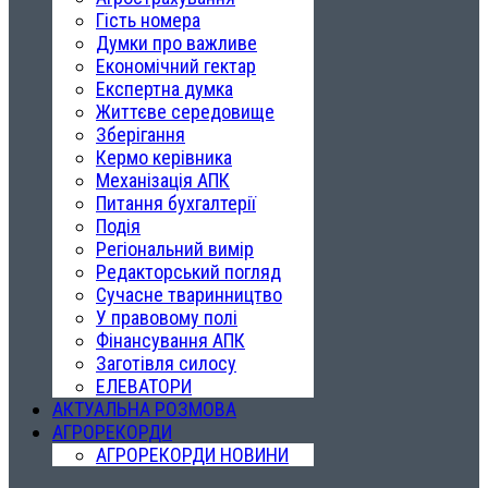
Гість номера
Думки про важливе
Економічний гектар
Експертна думка
Життєве середовище
Зберігання
Кермо керівника
Механізація АПК
Питання бухгалтерії
Подія
Регіональний вимір
Редакторський погляд
Сучасне тваринництво
У правовому полі
Фінансування АПК
Заготівля силосу
ЕЛЕВАТОРИ
АКТУАЛЬНА РОЗМОВА
АГРОРЕКОРДИ
АГРОРЕКОРДИ НОВИНИ