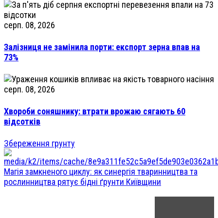
серп. 08, 2026
Залізниця не замінила порти: експорт зерна впав на
73%
серп. 08, 2026
Хвороби соняшнику: втрати врожаю сягають 60
відсотків
Збереження грунту
Магія замкненого циклу: як синергія тваринництва та
рослинництва рятує бідні ґрунти Київщини