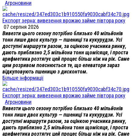
Агроновини
Експорт зерна: вивезення врожаю займе півтора року
07 серпня 2026
Вивезти цього сезону потрібно близько 40 мільйонів
тонн лише двох культур — пшениці та кукурудзи. Усі
доступні маршрути разом, за оцінкою учасника ринку,
дають приблизно 2,5 мільйона тонн щомісяця, і проста
арифметика розтягує цей процес більш ніж на рік. Саме
цим розривом пояснюється те, що елеватори зараз
відкуповують пшеницю з дисконтом.
Більше інформації
Експорт зерна: вивезення врожаю займе півтора року
Агроновини
Вивезти цього сезону потрібно близько 40 мільйонів
тонн лише двох культур — пшениці та кукурудзи. Усі
доступні маршрути разом, за оцінкою учасника ринку,
дають приблизно 2,5 мільйона тонн щомісяця, і проста
арифметика розтягує цей процес більш ніж на рік. Саме