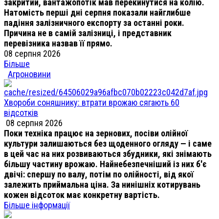
закритий, вантажопотік мав перекинутися на колію.
Натомість перші дні серпня показали найглибше
падіння залізничного експорту за останні роки.
Причина не в самій залізниці, і представник
перевізника назвав її прямо.
08 серпня 2026
Більше
Агроновини
Хвороби соняшнику: втрати врожаю сягають 60
відсотків
08 серпня 2026
Поки техніка працює на зернових, посіви олійної
культури залишаються без щоденного огляду — і саме
в цей час на них розвиваються збудники, які знімають
більшу частину врожаю. Найнебезпечніший із них б'є
двічі: спершу по валу, потім по олійності, від якої
залежить приймальна ціна. За нинішніх котирувань
кожен відсоток має конкретну вартість.
Більше інформації