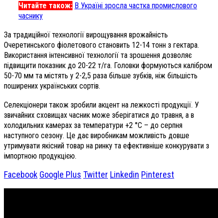
Читайте також:
В Україні зросла частка промислового
часнику
За традиційної технології вирощування врожайність
Очеретинського фіолетового становить 12-14 тонн з гектара.
Використання інтенсивної технології та зрошення дозволяє
підвищити показник до 20-22 т/га. Головки формуються калібром
50-70 мм та містять у 2-2,5 раза більше зубків, ніж більшість
поширених українських сортів.
Селекціонери також зробили акцент на лежкості продукції. У
звичайних сховищах часник може зберігатися до травня, а в
холодильних камерах за температури +2 °C – до серпня
наступного сезону. Це дає виробникам можливість довше
утримувати якісний товар на ринку та ефективніше конкурувати з
імпортною продукцією.
Facebook
Google Plus
Twitter
Linkedin
Pinterest