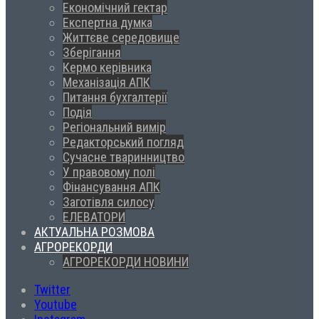
Економічний гектар
Експертна думка
Життєве середовище
Зберігання
Кермо керівника
Механізація АПК
Питання бухгалтерії
Подія
Регіональний вимір
Редакторський погляд
Сучасне тваринництво
У правовому полі
Фінансування АПК
Заготівля силосу
ЕЛЕВАТОРИ
АКТУАЛЬНА РОЗМОВА
АГРОРЕКОРДИ
АГРОРЕКОРДИ НОВИНИ
Twitter
Youtube