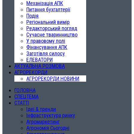
Механізація АПК
Питання бухгалтерії
Подія
Регіональний вимір
Редакторський погляд
Сучасне тваринництво
У правовому полі
Фінансування АПК
Заготівля силосу
ЕЛЕВАТОРИ
АКТУАЛЬНА РОЗМОВА
АГРОРЕКОРДИ
АГРОРЕКОРДИ НОВИНИ
ГОЛОВНА
СПЕЦТЕМА
СТАТТІ
Ідеї & тренди
Інфраструктура ринку
Агромаркетинг
Агрономія Сьогодні