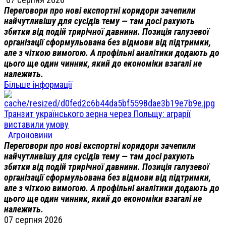
Переговори про нові експортні коридори зачепили
найчутливішу для сусідів тему — там досі рахують
збитки від подій трирічної давнини. Позиція галузевої
організації сформульована без відмови від підтримки,
але з чіткою вимогою. А профільні аналітики додають до
цього ще один чинник, який до економіки взагалі не
належить.
Більше інформації
Транзит українського зерна через Польщу: аграрії
виставили умову
Агроновини
Переговори про нові експортні коридори зачепили
найчутливішу для сусідів тему — там досі рахують
збитки від подій трирічної давнини. Позиція галузевої
організації сформульована без відмови від підтримки,
але з чіткою вимогою. А профільні аналітики додають до
цього ще один чинник, який до економіки взагалі не
належить.
07 серпня 2026