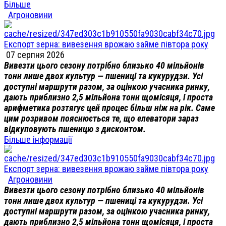
Більше
Агроновини
Експорт зерна: вивезення врожаю займе півтора року
07 серпня 2026
Вивезти цього сезону потрібно близько 40 мільйонів
тонн лише двох культур — пшениці та кукурудзи. Усі
доступні маршрути разом, за оцінкою учасника ринку,
дають приблизно 2,5 мільйона тонн щомісяця, і проста
арифметика розтягує цей процес більш ніж на рік. Саме
цим розривом пояснюється те, що елеватори зараз
відкуповують пшеницю з дисконтом.
Більше інформації
Експорт зерна: вивезення врожаю займе півтора року
Агроновини
Вивезти цього сезону потрібно близько 40 мільйонів
тонн лише двох культур — пшениці та кукурудзи. Усі
доступні маршрути разом, за оцінкою учасника ринку,
дають приблизно 2,5 мільйона тонн щомісяця, і проста