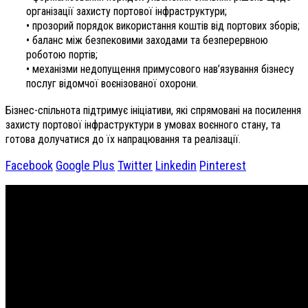
організації захисту портової інфраструктури;
• прозорий порядок використання коштів від портових зборів;
• баланс між безпековими заходами та безперервною
роботою портів;
• механізми недопущення примусового нав’язування бізнесу
послуг відомчої воєнізованої охорони.
Бізнес-спільнота підтримує ініціативи, які спрямовані на посилення
захисту портової інфраструктури в умовах воєнного стану, та
готова долучатися до їх напрацювання та реалізації.
Facebook
Google Plus
Twitter
Linkedin
Pinterest