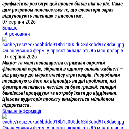
арифметика розтягує цей процес більш ніж на рік. Саме
цим розривом пояснюється те, що елеватори зараз
відкуповують пшеницю з дисконтом.
07 серпня 2026
Більше
Агроновини
Фінансування ферм: у проєкт вкладають 85 млн доларів
07 серпня 2026
Мікро- та малі господарства отримали окремий
фінансовий сервіс, зібраний в одному онлайн-кабінеті —
від рахунку до маркетплейсу агротоварів. Розробники
позиціонують його як відповідь на дві проблеми, які
фермери називають частіше за брак грошей: складні
банківські процедури та потребу їхати до відділення.
Цільова аудиторія проєкту вимірюється мільйоном
підприємств.
Більше інформації
Фінансування ферм: у проєкт вкладають 85 млн доларів