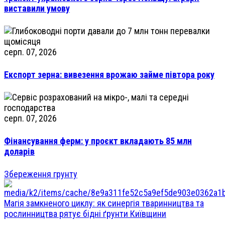
виставили умову
серп. 07, 2026
Експорт зерна: вивезення врожаю займе півтора року
серп. 07, 2026
Фінансування ферм: у проєкт вкладають 85 млн
доларів
Збереження грунту
Магія замкненого циклу: як синергія тваринництва та
рослинництва рятує бідні ґрунти Київщини