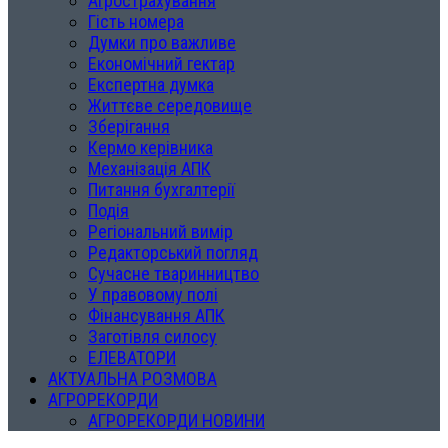
Агрострахування
Гість номера
Думки про важливе
Економічний гектар
Експертна думка
Життєве середовище
Зберігання
Кермо керівника
Механізація АПК
Питання бухгалтерії
Подія
Регіональний вимір
Редакторський погляд
Сучасне тваринництво
У правовому полі
Фінансування АПК
Заготівля силосу
ЕЛЕВАТОРИ
АКТУАЛЬНА РОЗМОВА
АГРОРЕКОРДИ
АГРОРЕКОРДИ НОВИНИ