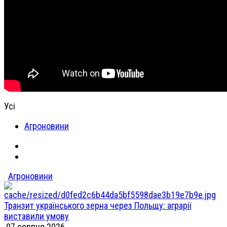
Усі
Агроновини
Агроновини
Транзит українського зерна через Польщу: аграрії
виставили умову
07 серпня 2026