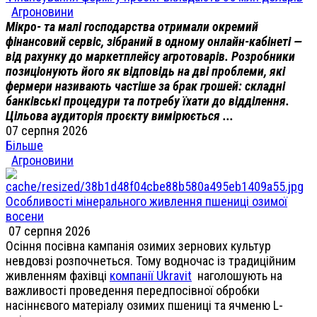
Агроновини
Мікро- та малі господарства отримали окремий
фінансовий сервіс, зібраний в одному онлайн-кабінеті —
від рахунку до маркетплейсу агротоварів. Розробники
позиціонують його як відповідь на дві проблеми, які
фермери називають частіше за брак грошей: складні
банківські процедури та потребу їхати до відділення.
Цільова аудиторія проєкту вимірюється ...
07 серпня 2026
Більше
Агроновини
Особливості мінерального живлення пшениці озимої
восени
07 серпня 2026
Осіння посівна кампанія озимих зернових культур
невдовзі розпочнеться. Тому водночас із традиційним
живленням фахівці
компанії Ukravit
наголошують на
важливості проведення передпосівної обробки
насіннєвого матеріалу озимих пшениці та ячменю L-