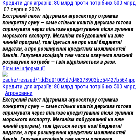
Кредити для аграріїв: 80 млрд проти потрібних 500 млрд
07 серпня 2026
Екстрений пакет підтримки агросектору отримав
конкретну суму — саме стільки коштів держава готова
спрямувати через пільгове кредитування після зупинки
морського експорту. Механізм побудований на вже
чинній програмі, тож ідеться не про нові бюджетні
видатки, а про розширення кредитних можливостей
банків. Галузева асоціація тим часом озвучила власний
розрахунок потреби — і він відрізняється в рази
.
Більше інформації
Кредити для аграріїв: 80 млрд проти потрібних 500 млрд
Агроновини
Екстрений пакет підтримки агросектору отримав
конкретну суму — саме стільки коштів держава готова
спрямувати через пільгове кредитування після зупинки
морського експорту. Механізм побудований на вже
чинній програмі, тож ідеться не про нові бюджетні
видатки, а про розширення кредитних можливостей
банків. Галузева асоціація тим часом озвучила ...