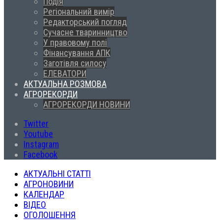
Подія
Регіональний вимір
Редакторський погляд
Сучасне тваринництво
У правовому полі
Фінансування АПК
Заготівля силосу
ЕЛЕВАТОРИ
АКТУАЛЬНА РОЗМОВА
АГРОРЕКОРДИ
АГРОРЕКОРДИ НОВИНИ
Twitter
Youtube
Instagram
Facebook
АКТУАЛЬНІ СТАТТІ
АГРОНОВИНИ
КАЛЕНДАР
ВІДЕО
ОГОЛОШЕННЯ