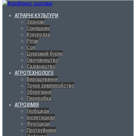
АГРАРНІ КУЛЬТУРИ
Зернові
Соняшник
Кукурудза
Ріпак
Соя
Цукровий буряк
Овочівництво
Садівництво
АГРОТЕХНОЛОГІЇ
Вирощування
Точне землеробство
Зберігання
Переробка
АГРОХІМІЯ
Гербіциди
Інсектициди
Фунгіциди
Протруйники