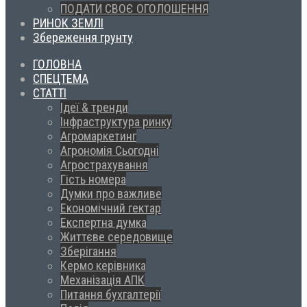
ПОДАТИ СВОЄ ОГОЛОШЕННЯ
РИНОК ЗЕМЛІ
Збереження грунту
ГОЛОВНА
СПЕЦТЕМА
СТАТТІ
Ідеї & тренди
Інфраструктура ринку
Агромаркетинг
Агрономія Сьогодні
Агрострахування
Гість номера
Думки про важливе
Економічний гектар
Експертна думка
Життєве середовище
Зберігання
Кермо керівника
Механізація АПК
Питання бухгалтерії