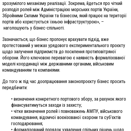
зрозумілого механізму реалізації. Зокрема, йдеться про чіткий
розподіл ролей між Адміністрацією морських портів України,
Збройними Силами України та бізнесом, який працює на території
портів або користується їхньою інфраструктурою», –
наголошують у бізнес-спільноті.
Зазначається, що бізнес пропонує врахувати підхід, вже
протестований у межах урядового експериментального проєкту
щодо залучення підприємств до посилення протиповітряної
оборони. Його ключовою перевагою є наявність формалізованої
моделі координації між державними органами, військовим
командуванням та компаніями.
До того ж під час доопрацювання законопроєкту бізнес просить
передбачити:
• визначення конкретного портового збору, за рахунок якого
фінансуватимуться заходи із захисту;
• чітке визначення ролей і повноважень АМПУ, військового
командування, відомчої воєнізованої охорони та суб’єктів
господарювання;
• формалізований порядок ухвалення спільних рішень щодо