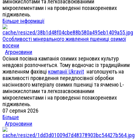
амінокислотами та легкозасвоюваними
мікроелементами і на проведенні позакореневих
підживлень.
Більше інформації
Особливості мінерального живлення пшениці озимої
восени
Агроновини
Осіння посівна кампанія озимих зернових культур
невдовзі розпочнеться. Тому водночас із традиційним
живленням фахівці
компанії Ukravit
наголошують на
важливості проведення передпосівної обробки
насіннєвого матеріалу озимих пшениці та ячменю L-
амінокислотами та легкозасвоюваними
мікроелементами і на проведенні позакореневих
підживлень.
07 серпня 2026
Більше
Агроновини