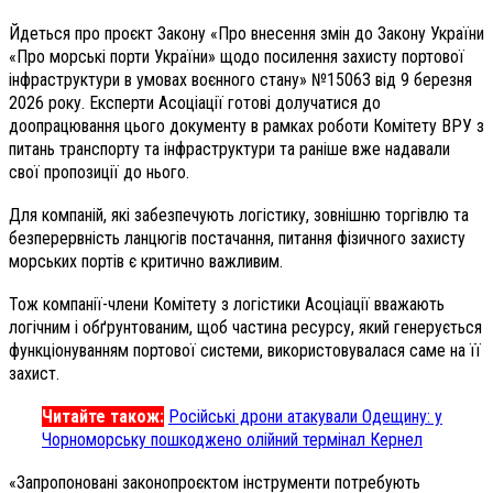
Йдеться про проєкт Закону «Про внесення змін до Закону України
«Про морські порти України» щодо посилення захисту портової
інфраструктури в умовах воєнного стану» №15063 від 9 березня
2026 року. Експерти Асоціації готові долучатися до
доопрацювання цього документу в рамках роботи Комітету ВРУ з
питань транспорту та інфраструктури та раніше вже надавали
свої пропозиції до нього.
Для компаній, які забезпечують логістику, зовнішню торгівлю та
безперервність ланцюгів постачання, питання фізичного захисту
морських портів є критично важливим.
Тож компанії-члени Комітету з логістики Асоціації вважають
логічним і обґрунтованим, щоб частина ресурсу, який генерується
функціонуванням портової системи, використовувалася саме на її
захист.
Читайте також:
Російські дрони атакували Одещину: у
Чорноморську пошкоджено олійний термінал Кернел
«Запропоновані законопроєктом інструменти потребують