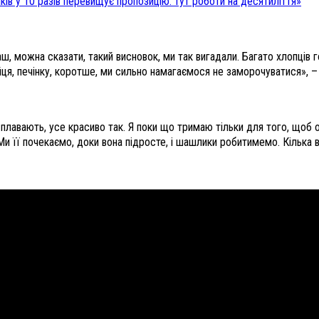
ків у 10 разів перевищує пропозицію: тут роботи на десятиліття»
 можна сказати, такий висновок, ми так вигадали. Багато хлопців год
яйця, печінку, коротше, ми сильно намагаємося не заморочуватися», – 
 плавають, усе красиво так. Я поки що тримаю тільки для того, щоб от
. Ми її почекаємо, доки вона підросте, і шашлики робитимемо. Кілька