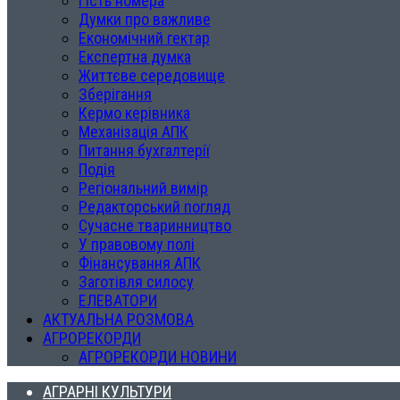
Гість номера
Думки про важливе
Економічний гектар
Експертна думка
Життєве середовище
Зберігання
Кермо керівника
Механізація АПК
Питання бухгалтерії
Подія
Регіональний вимір
Редакторський погляд
Сучасне тваринництво
У правовому полі
Фінансування АПК
Заготівля силосу
ЕЛЕВАТОРИ
АКТУАЛЬНА РОЗМОВА
АГРОРЕКОРДИ
АГРОРЕКОРДИ НОВИНИ
АГРАРНІ КУЛЬТУРИ