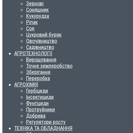
Зернові
Соняшник
Кукурудза
Ріпак
Соя
Цукровий буряк
Овочівництво
Садівництво
АГРОТЕХНОЛОГІЇ
Вирощування
Точне землеробство
Зберігання
Переробка
АГРОХІМІЯ
Гербіциди
Інсектициди
Фунгіциди
Протруйники
Добрива
Регулятори росту
ТЕХНІКА ТА ОБЛАДНАННЯ