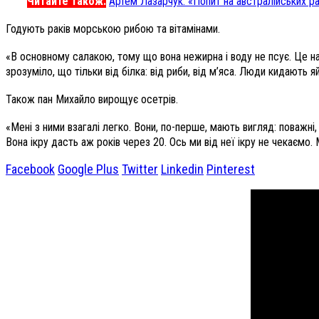
Читайте також:
Артем Лазарчук: «Попит на австралійських ра
Годують раків морською рибою та вітамінами.
«В основному салакою, тому що вона нежирна і воду не псує. Це наш,
зрозуміло, що тільки від білка: від риби, від м’яса. Люди кидають 
Також пан Михайло вирощує осетрів.
«Мені з ними взагалі легко. Вони, по-перше, мають вигляд: поважні,
Вона ікру дасть аж років через 20. Ось ми від неї ікру не чекаємо
Facebook
Google Plus
Twitter
Linkedin
Pinterest