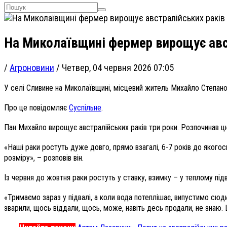
На Миколаївщині фермер вирощує авст
/
Агроновини
/
Четвер, 04 червня 2026 07:05
У селі Сливине на Миколаївщині, місцевий житель Михайло Степанов
Про це повідомляє
Суспільне
.
Пан Михайло вирощує австралійських раків три роки. Розпочинав ц
«Наші раки ростуть дуже довго, прямо взагалі, 6-7 років до якогос
розміру», – розповів він.
Із червня до жовтня раки ростуть у ставку, взимку – у теплому підв
«Тримаємо зараз у підвалі, а коли вода потеплішає, випустимо сюди
зварили, щось віддали, щось, може, навіть десь продали, не знаю. 