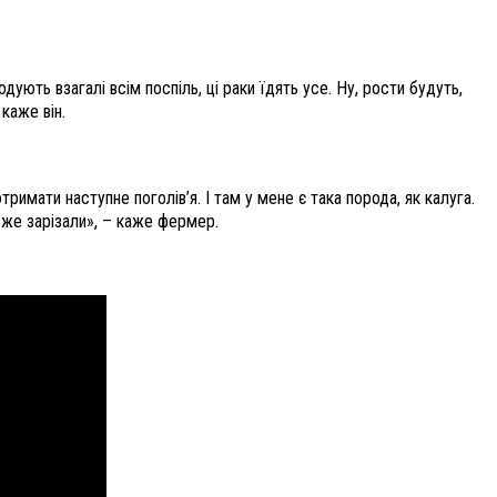
ують взагалі всім поспіль, ці раки їдять усе. Ну, рости будуть,
каже він.
римати наступне поголів’я. І там у мене є така порода, як калуга.
 вже зарізали», – каже фермер.