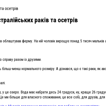
ралійських раків та осетрів
 облаштував ферму. На ній чоловік вирощує понад 5 тисяч мальків ав
ю справу разом із друзями.
ь більш-менш нормального розміру. А дізнався, що є такі раки, як ав
алі.
, у це озеро. Вода має набрати десь 24 градуси, ну, краще 26 градус
Це ми більше для власного споживання, це все собі, для друзів, для