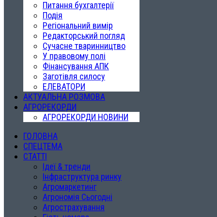
Питання бухгалтерії
Подія
Регіональний вимір
Редакторський погляд
Сучасне тваринництво
У правовому полі
Фінансування АПК
Заготівля силосу
ЕЛЕВАТОРИ
АКТУАЛЬНА РОЗМОВА
АГРОРЕКОРДИ
АГРОРЕКОРДИ НОВИНИ
ГОЛОВНА
СПЕЦТЕМА
СТАТТІ
Ідеї & тренди
Інфраструктура ринку
Агромаркетинг
Агрономія Сьогодні
Агрострахування