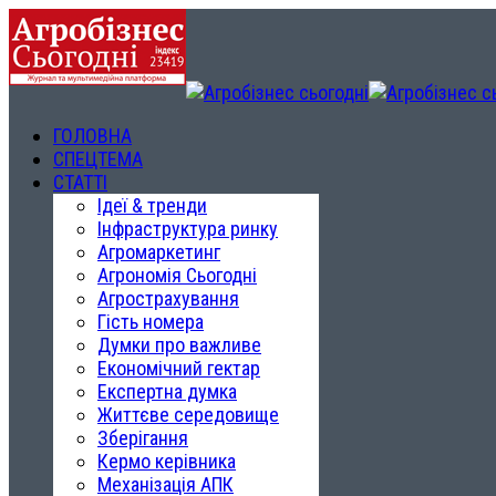
ГОЛОВНА
СПЕЦТЕМА
СТАТТІ
Ідеї & тренди
Інфраструктура ринку
Агромаркетинг
Агрономія Сьогодні
Агрострахування
Гість номера
Думки про важливе
Економічний гектар
Експертна думка
Життєве середовище
Зберігання
Кермо керівника
Механізація АПК