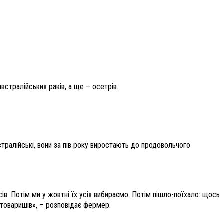
стралійських раків, а ще – осетрів.
стралійські, вони за пів року виростають до продовольчого
ів. Потім ми у жовтні їх усіх вибираємо. Потім пішло-поїхало: щось
 товаришів», – розповідає фермер.