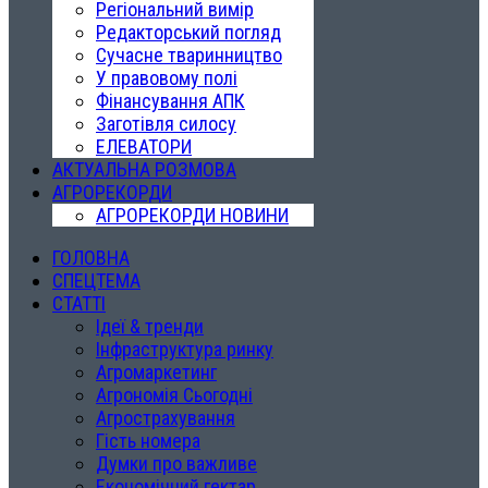
Регіональний вимір
Редакторський погляд
Сучасне тваринництво
У правовому полі
Фінансування АПК
Заготівля силосу
ЕЛЕВАТОРИ
АКТУАЛЬНА РОЗМОВА
АГРОРЕКОРДИ
АГРОРЕКОРДИ НОВИНИ
ГОЛОВНА
СПЕЦТЕМА
СТАТТІ
Ідеї & тренди
Інфраструктура ринку
Агромаркетинг
Агрономія Сьогодні
Агрострахування
Гість номера
Думки про важливе
Економічний гектар