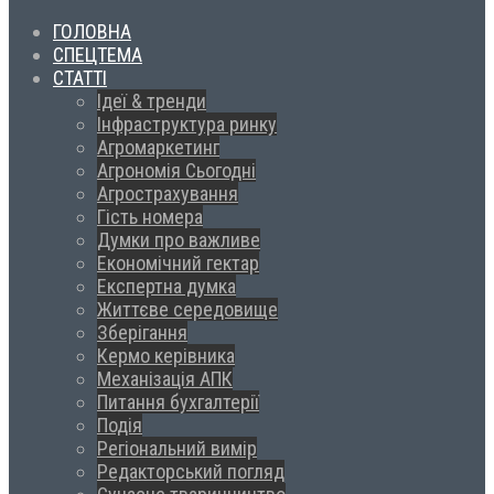
ГОЛОВНА
СПЕЦТЕМА
СТАТТІ
Ідеї & тренди
Інфраструктура ринку
Агромаркетинг
Агрономія Сьогодні
Агрострахування
Гість номера
Думки про важливе
Економічний гектар
Експертна думка
Життєве середовище
Зберігання
Кермо керівника
Механізація АПК
Питання бухгалтерії
Подія
Регіональний вимір
Редакторський погляд