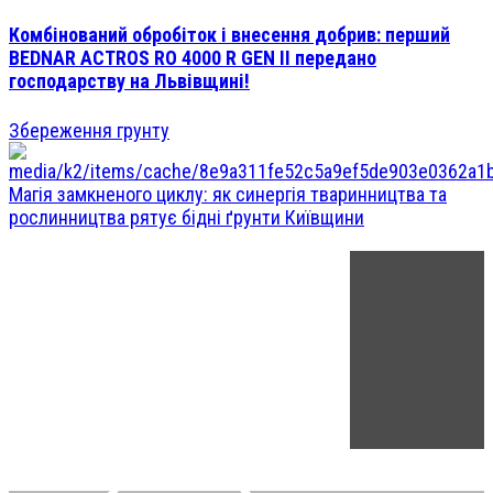
Комбінований обробіток і внесення добрив: перший
BEDNAR ACTROS RO 4000 R GEN II передано
господарству на Львівщині!
Збереження грунту
Магія замкненого циклу: як синергія тваринництва та
рослинництва рятує бідні ґрунти Київщини