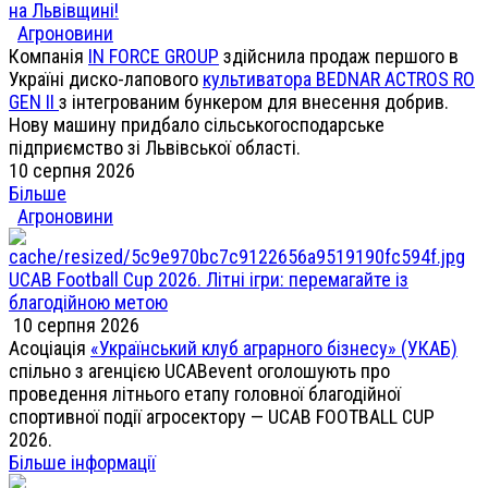
на Львівщині!
Агроновини
Компанія
IN FORCE GROUP
здійснила продаж першого в
Україні диско-лапового
культиватора BEDNAR ACTROS RO
GEN II
з інтегрованим бункером для внесення добрив.
Нову машину придбало сільськогосподарське
підприємство зі Львівської області.
10 серпня 2026
Більше
Агроновини
UCAB Football Cup 2026. Літні ігри: перемагайте із
благодійною метою
10 серпня 2026
Асоціація
«Український клуб аграрного бізнесу» (УКАБ)
спільно з агенцією UCABevent оголошують про
проведення літнього етапу головної благодійної
спортивної події агросектору — UCAB FOOTBALL CUP
2026.
Більше інформації