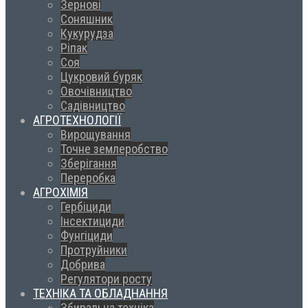
Зернові
Соняшник
Кукурудза
Ріпак
Соя
Цукровий буряк
Овочівництво
Садівництво
АГРОТЕХНОЛОГІЇ
Вирощування
Точне землеробство
Зберігання
Переробка
АГРОХІМІЯ
Гербіциди
Інсектициди
Фунгіциди
Протруйники
Добрива
Регулятори росту
ТЕХНІКА ТА ОБЛАДНАННЯ
Збиральна техніка