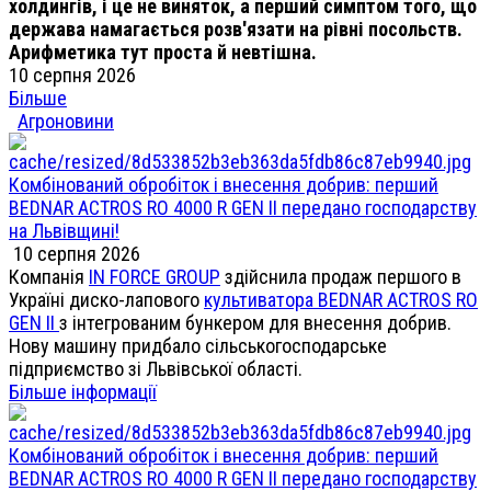
холдингів, і це не виняток, а перший симптом того, що
держава намагається розв'язати на рівні посольств.
Арифметика тут проста й невтішна.
10 серпня 2026
Більше
Агроновини
Комбінований обробіток і внесення добрив: перший
BEDNAR ACTROS RO 4000 R GEN II передано господарству
на Львівщині!
10 серпня 2026
Компанія
IN FORCE GROUP
здійснила продаж першого в
Україні диско-лапового
культиватора BEDNAR ACTROS RO
GEN II
з інтегрованим бункером для внесення добрив.
Нову машину придбало сільськогосподарське
підприємство зі Львівської області.
Більше інформації
Комбінований обробіток і внесення добрив: перший
BEDNAR ACTROS RO 4000 R GEN II передано господарству