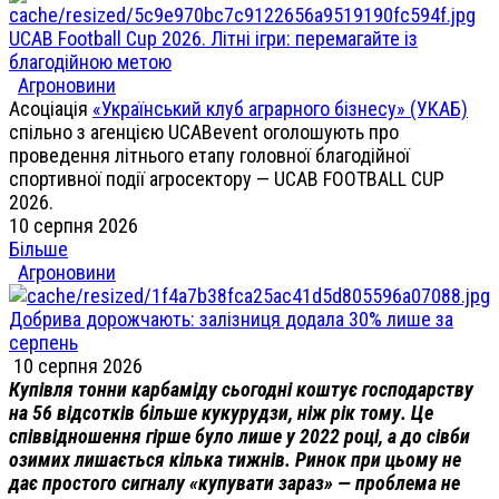
UCAB Football Cup 2026. Літні ігри: перемагайте із
благодійною метою
Агроновини
Асоціація
«Український клуб аграрного бізнесу» (УКАБ)
спільно з агенцією UCABevent оголошують про
проведення літнього етапу головної благодійної
спортивної події агросектору — UCAB FOOTBALL CUP
2026.
10 серпня 2026
Більше
Агроновини
Добрива дорожчають: залізниця додала 30% лише за
серпень
10 серпня 2026
Купівля тонни карбаміду сьогодні коштує господарству
на 56 відсотків більше кукурудзи, ніж рік тому. Це
співвідношення гірше було лише у 2022 році, а до сівби
озимих лишається кілька тижнів. Ринок при цьому не
дає простого сигналу «купувати зараз» — проблема не