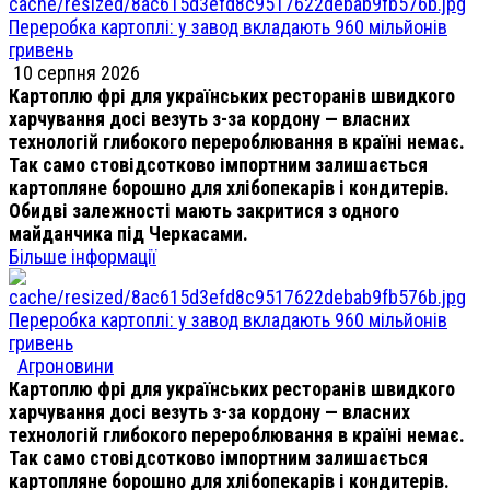
Переробка картоплі: у завод вкладають 960 мільйонів
гривень
10 серпня 2026
Картоплю фрі для українських ресторанів швидкого
харчування досі везуть з-за кордону — власних
технологій глибокого перероблювання в країні немає.
Так само стовідсотково імпортним залишається
картопляне борошно для хлібопекарів і кондитерів.
Обидві залежності мають закритися з одного
майданчика під Черкасами.
Більше інформації
Переробка картоплі: у завод вкладають 960 мільйонів
гривень
Агроновини
Картоплю фрі для українських ресторанів швидкого
харчування досі везуть з-за кордону — власних
технологій глибокого перероблювання в країні немає.
Так само стовідсотково імпортним залишається
картопляне борошно для хлібопекарів і кондитерів.