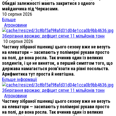
Обидві залежності мають закритися з одного
майданчика під Черкасами.
10 серпня 2026
Більше
Агроновини
Зберігання врожаю: дефіцит сягне 11 мільйонів тонн
10 серпня 2026
Частину зібраної пшениці цього сезону вже не везуть
на елеватори — засипають у полімерні рукави просто
на полі, де вона росла. Так вчинив один із великих
холдингів, і це не виняток, а перший симптом того, що
держава намагається розв'язати на рівні посольств.
Арифметика тут проста й невтішна.
Більше інформації
Зберігання врожаю: дефіцит сягне 11 мільйонів тонн
Агроновини
Частину зібраної пшениці цього сезону вже не везуть
на елеватори — засипають у полімерні рукави просто
на полі, де вона росла. Так вчинив один із великих