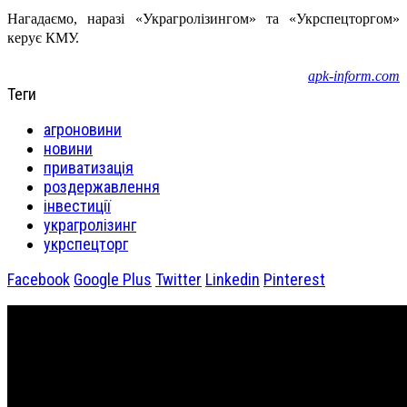
Нагадаємо, наразі «Украгролізингом» та «Укрспецторгом»
керує КМУ.
apk-inform.com
Теги
агроновини
новини
приватизація
роздержавлення
інвестиції
украгролізинг
укрспецторг
Facebook
Google Plus
Twitter
Linkedin
Pinterest