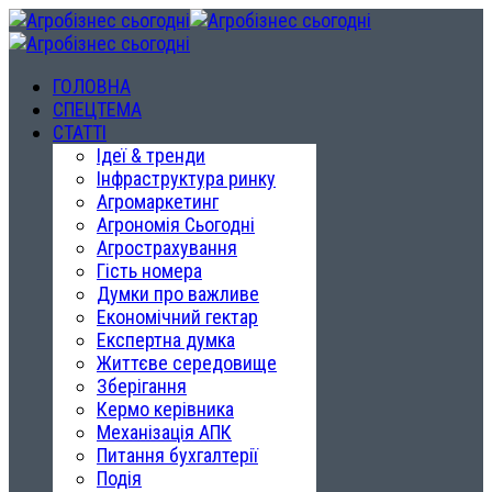
ГОЛОВНА
СПЕЦТЕМА
СТАТТІ
Ідеї & тренди
Інфраструктура ринку
Агромаркетинг
Агрономія Сьогодні
Агрострахування
Гість номера
Думки про важливе
Економічний гектар
Експертна думка
Життєве середовище
Зберігання
Кермо керівника
Механізація АПК
Питання бухгалтерії
Подія