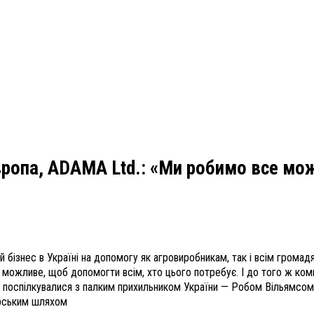
Європа, ADAMA Ltd.: «Ми робимо все мо
ій бізнес в Україні на допомогу як агровиробникам, так і всім грома
ожливе, щоб допомогти всім, хто цього потребує. І до того ж компан
ми поспілкувалися з палким прихильником України — Робом Вільямсом
орським шляхом