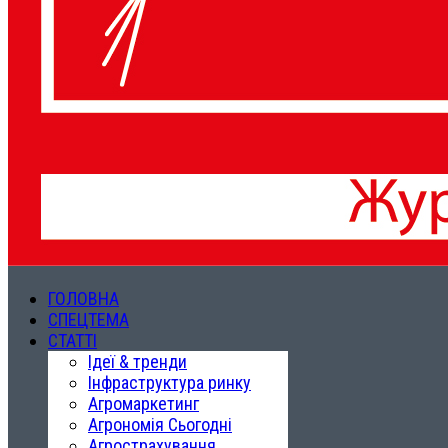
ГОЛОВНА
СПЕЦТЕМА
СТАТТІ
Ідеї & тренди
Інфраструктура ринку
Агромаркетинг
Агрономія Сьогодні
Агрострахування