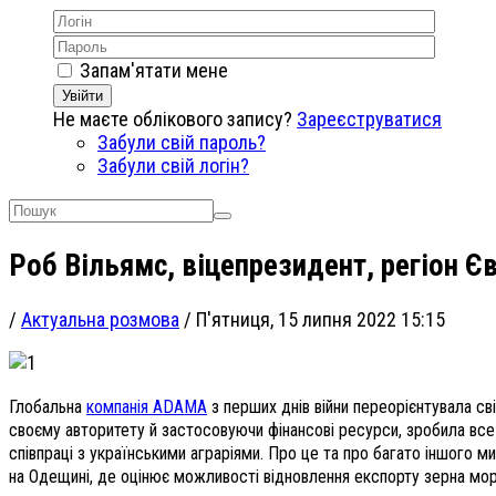
Запам'ятати мене
Увійти
Не маєте облікового запису?
Зареєструватися
Забули свій пароль?
Забули свій логін?
Роб Вільямс, віцепрезидент, регіон 
/
Актуальна розмова
/
П'ятниця, 15 липня 2022 15:15
Глобальна
компанія ADAMA
з перших днів війни переорієнтувала св
своєму авторитету й застосовуючи фінансові ресурси, зробила все м
співпраці з українськими аграріями. Про це та про багато іншого 
на Одещині, де оцінює можливості відновлення експорту зерна м