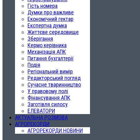
Гість номера
Думки про важливе
Економічний гектар
Експертна думка
Життєве середовище
Зберігання
Кермо керівника
Механізація АПК
Питання бухгалтерії
Подія
Регіональний вимір
Редакторський погляд
Сучасне тваринництво
У правовому полі
Фінансування АПК
Заготівля силосу
ЕЛЕВАТОРИ
АКТУАЛЬНА РОЗМОВА
АГРОРЕКОРДИ
АГРОРЕКОРДИ НОВИНИ