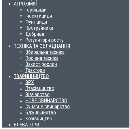
АГРОХІМІЯ
Гербіциди
Інсектициди
Фунгіциди
Протруйники
Добрива
Регулятори росту
ТЕХНІКА ТА ОБЛАДНАННЯ
Збиральна техніка
Посівна техніка
Захист рослин
Трактори
ТВАРИННИЦТВО
ВРХ
Птахівництво
Вівчарство
НОВЕ СВИНАРСТВО
Сучасне свинарство
Бджільництво
Козівництво
ЕЛЕВАТОРИ