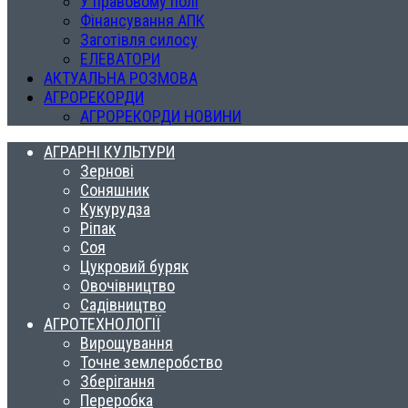
У правовому полі
Фінансування АПК
Заготівля силосу
ЕЛЕВАТОРИ
АКТУАЛЬНА РОЗМОВА
АГРОРЕКОРДИ
АГРОРЕКОРДИ НОВИНИ
АГРАРНІ КУЛЬТУРИ
Зернові
Соняшник
Кукурудза
Ріпак
Соя
Цукровий буряк
Овочівництво
Садівництво
АГРОТЕХНОЛОГІЇ
Вирощування
Точне землеробство
Зберігання
Переробка