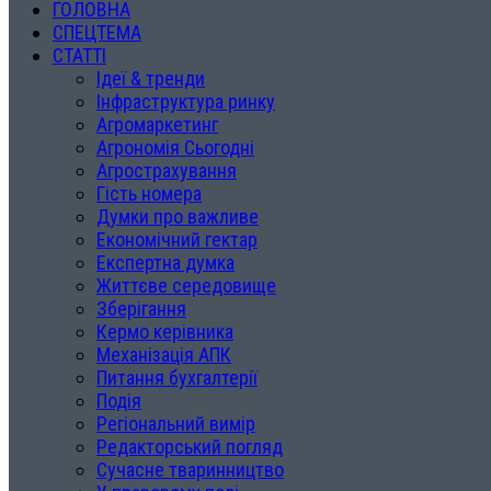
ГОЛОВНА
СПЕЦТЕМА
СТАТТІ
Ідеї & тренди
Інфраструктура ринку
Агромаркетинг
Агрономія Сьогодні
Агрострахування
Гість номера
Думки про важливе
Економічний гектар
Експертна думка
Життєве середовище
Зберігання
Кермо керівника
Механізація АПК
Питання бухгалтерії
Подія
Регіональний вимір
Редакторський погляд
Сучасне тваринництво