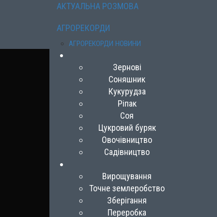
АКТУАЛЬНА РОЗМОВА
АГРОРЕКОРДИ
АГРОРЕКОРДИ НОВИНИ
Зернові
Соняшник
Кукурудза
Ріпак
Соя
Цукровий буряк
Овочівництво
Садівництво
Вирощування
Точне землеробство
Зберігання
Переробка