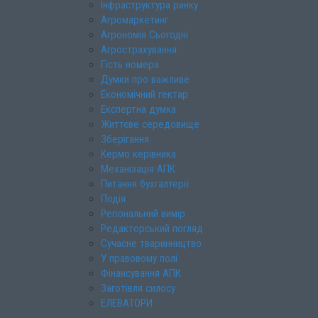
Інфраструктура ринку
Агромаркетинг
Агрономія Сьогодні
Агрострахування
Гість номера
Думки про важливе
Економічний гектар
Експертна думка
Життєве середовище
Зберігання
Кермо керівника
Механізація АПК
Питання бухгалтерії
Подія
Регіональний вимір
Редакторський погляд
Сучасне тваринництво
У правовому полі
Фінансування АПК
Заготівля силосу
ЕЛЕВАТОРИ