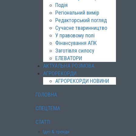
Подія
Регіональний вимір
Редакторський погляд
Сучасне тваринництво
У правовому полі
Фінансування АПК
Заготівля силосу
ЕЛЕВАТОРИ
АКТУАЛЬНА РОЗМОВА
АГРОРЕКОРДИ
АГРОРЕКОРДИ НОВИНИ
ГОЛОВНА
СПЕЦТЕМА
СТАТТІ
Ідеї & тренди