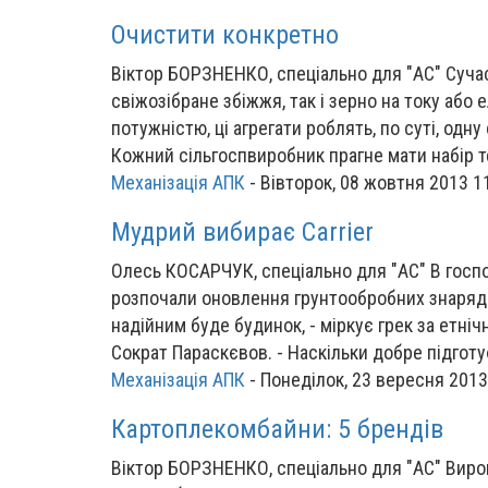
Очистити конкретно
Віктор БОРЗНЕНКО, спеціально для "АС" Суча
свіжозібране збіжжя, так і зерно на току або ел
потужністю, ці агрегати роблять, по суті, одну
Кожний сільгоспвиробник прагне мати набір т
Механізація АПК
-
Вівторок, 08 жовтня 2013 1
Мудрий вибирає Carrier
Олесь КОСАРЧУК, спеціально для "АС" В господа
розпочали оновлення грунтообробних знарядь
надійним буде будинок, - міркує грек за етні
Сократ Параскєвов. - Наскільки добре підготує
Механізація АПК
-
Понеділок, 23 вересня 2013
Картоплекомбайни: 5 брендів
Віктор БОРЗНЕНКО, спеціально для "АС" Виро