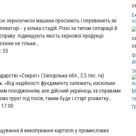
с
Е
сні зерноочисні машини просіюють і перевіюють як
п
еваторі - у кілька стадій. Різні за типом сепарації й
 справу: підвищують якість зернової продукції.
ехніки не тільки…
с
1:55
Ф
д
З
рстві «Сократ» (Запорізька обл., 3,5 тис. га)
. «Від надійності фундаменту залежить, наскільки
чним походженням, але дійсний українець за справами
М
мо грунт під посів, таким буде і старт розвитку…
т
 17:00
ґ
щування й викопування картоплі у промислових