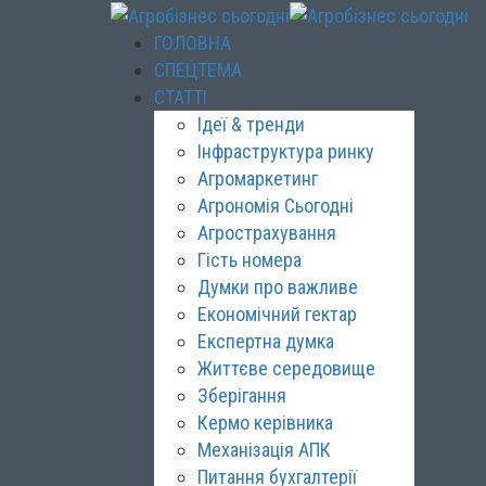
ГОЛОВНА
СПЕЦТЕМА
СТАТТІ
Ідеї & тренди
Інфраструктура ринку
Агромаркетинг
Агрономія Сьогодні
Агрострахування
Гість номера
Думки про важливе
Економічний гектар
Експертна думка
Життєве середовище
Зберігання
Кермо керівника
Механізація АПК
Питання бухгалтерії