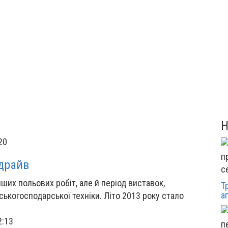
20
-драйв
с
нших польових робіт, але й період виставок,
Т
а
ськогосподарської техніки. Літо 2013 року стало
2:13