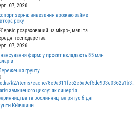
ерп. 07, 2026
кспорт зерна: вивезення врожаю займе
івтора року
ерп. 07, 2026
інансування ферм: у проєкт вкладають 85 млн
оларів
береження грунту
агія замкненого циклу: як синергія
варинництва та рослинництва рятує бідні
рунти Київщини