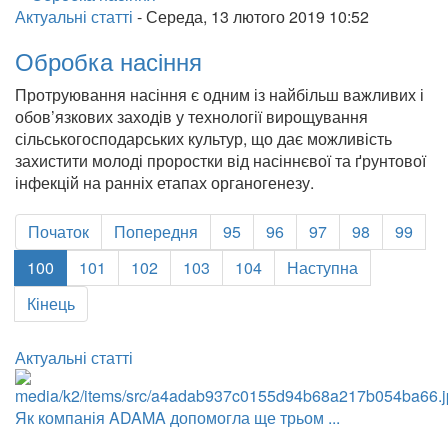
Актуальні статті
-
Середа, 13 лютого 2019 10:52
Обробка насіння
Протруювання насіння є одним із найбільш важливих і
обов’язкових заходів у технології вирощування
сільськогосподарських культур, що дає можливість
захистити молоді проростки від насіннєвої та ґрунтової
інфекцій на ранніх етапах органогенезу.
Початок
Попередня
95
96
97
98
99
100
101
102
103
104
Наступна
Кінець
Актуальні статті
Як компанія ADAMA допомогла ще трьом ...