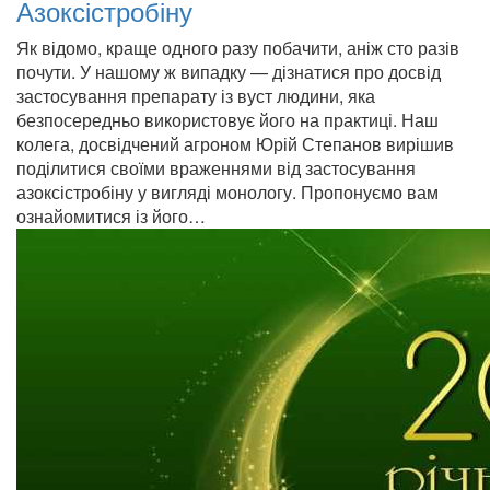
Азоксістробіну
Як відомо, краще одного разу побачити, аніж сто разів
почути. У нашому ж випадку — дізнатися про досвід
застосування препарату із вуст людини, яка
безпосередньо використовує його на практиці. Наш
колега, досвідчений агроном Юрій Степанов вирішив
поділитися своїми враженнями від застосування
азоксістробіну у вигляді монологу. Пропонуємо вам
ознайомитися із його…