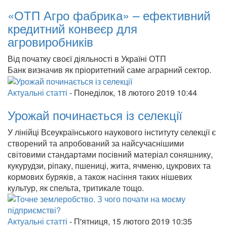
«ОТП Агро фабрика» – ефективний
кредитний конвеєр для
агровиробників
Від початку своєї діяльності в Україні ОТП
Банк визначив як пріоритетний саме аграрний сектор.
Актуальні статті
-
Понеділок, 18 лютого 2019 10:44
Урожай починається із селекції
У лінійці Всеукраїнського наукового інституту селекції є
створений та апробований за найсучаснішими
світовими стандартами посівний матеріал соняшнику,
кукурудзи, ріпаку, пшениці, жита, ячменю, цукрових та
кормових буряків, а також насіння таких нішевих
культур, як спельта, тритикале тощо.
Актуальні статті
-
П'ятниця, 15 лютого 2019 10:35