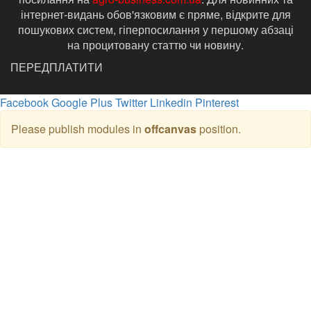
інтернет-видань обов'язковим є пряме, відкрите для
пошукових систем, гіперпосилання у першому абзаці
на процитовану статтю чи новину.
ПЕРЕДПЛАТИТИ
Facebook
Google Plus
Twitter
Linkedin
Pinterest
Please publish modules in
offcanvas
position.