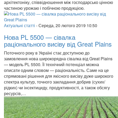
архітектоніку, співвідношення між господарсько цінною
частиною урожаю і побічною продукцією.
Актуальні статті
-
Середа, 20 лютого 2019 10:50
Нова PL 5500 — сівалка
раціонального висіву від Great Plains
Поточного року в Україні стає доступною до
замовлення нова широкорядна сівалка від Great Plains
— модель PL 5500. Її технічний потенціал можна
описати одним словом — раціональність. Саме на це
спрямовані рішення для якісного висіву дуже широкого
спектра культур, точного закладання добрив (сухих/
рідких) чи інсектициду, продуктивності, а також обсягу
ресурсів,…