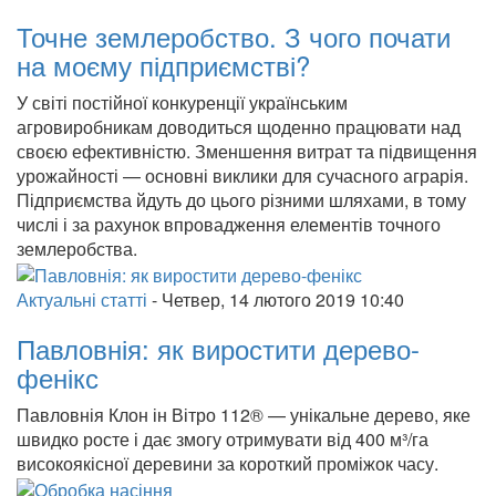
Точне землеробство. З чого почати
на моєму підприємстві?
У світі постійної конкуренції українським
агровиробникам доводиться щоденно працювати над
своєю ефективністю. Зменшення витрат та підвищення
урожайності — основні виклики для сучасного аграрія.
Підприємства йдуть до цього різними шляхами, в тому
числі і за рахунок впровадження елементів точного
землеробства.
Актуальні статті
-
Четвер, 14 лютого 2019 10:40
Павловнія: як виростити дерево-
фенікс
Павловнія Клон ін Вітро 112® — унікальне дерево, яке
швидко росте і дає змогу отримувати від 400 м³/га
високоякісної деревини за короткий проміжок часу.