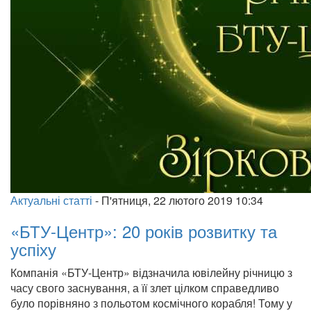
Актуальні статті
-
П'ятниця, 22 лютого 2019 10:34
«БТУ-Центр»: 20 років розвитку та
успіху
Компанія «БТУ-Центр» відзначила ювілейну річницю з
часу свого заснування, а її злет цілком справедливо
було порівняно з польотом космічного корабля! Тому у