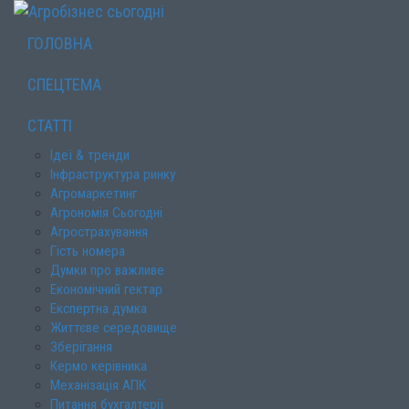
ГОЛОВНА
СПЕЦТЕМА
СТАТТІ
Ідеї & тренди
Інфраструктура ринку
Агромаркетинг
Агрономія Сьогодні
Агрострахування
Гість номера
Думки про важливе
Економічний гектар
Експертна думка
Життєве середовище
Зберігання
Кермо керівника
Механізація АПК
Питання бухгалтерії