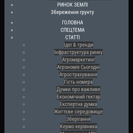
РИНОК ЗЕМЛІ
Збереження грунту
ГОЛОВНА
СПЕЦТЕМА
СТАТТІ
Ідеї & тренди
Інфраструктура ринку
Агромаркетинг
Агрономія Сьогодні
Агрострахування
Гість номера
Думки про важливе
Економічний гектар
Експертна думка
Життєве середовище
Зберігання
Кермо керівника