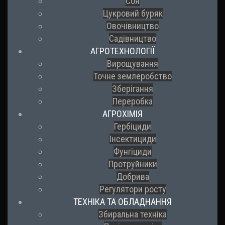
Соя
Цукровий буряк
Овочівництво
Садівництво
АГРОТЕХНОЛОГІЇ
Вирощування
Точне землеробство
Зберігання
Переробка
АГРОХІМІЯ
Гербіциди
Інсектициди
Фунгіциди
Протруйники
Добрива
Регулятори росту
ТЕХНІКА ТА ОБЛАДНАННЯ
Збиральна техніка