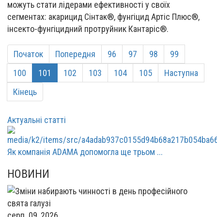
можуть стати лідерами ефективності у своїх
сегментах: акарицид Сінтак®, фунгіцид Артіс Плюс®,
інсекто-фунгіцидний протруйник Кантаріс®.
Початок
Попередня
96
97
98
99
100
101
102
103
104
105
Наступна
Кінець
Актуальні статті
Як компанія ADAMA допомогла ще трьом ...
НОВИНИ
серп. 09, 2026