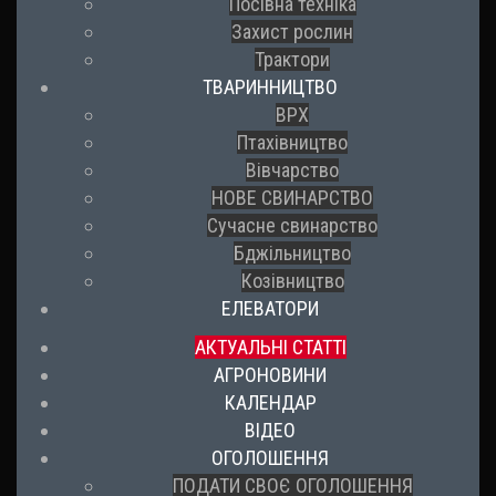
Посівна техніка
Захист рослин
Трактори
ТВАРИННИЦТВО
ВРХ
Птахівництво
Вівчарство
НОВЕ СВИНАРСТВО
Сучасне свинарство
Бджільництво
Козівництво
ЕЛЕВАТОРИ
АКТУАЛЬНІ СТАТТІ
АГРОНОВИНИ
КАЛЕНДАР
ВІДЕО
ОГОЛОШЕННЯ
ПОДАТИ СВОЄ ОГОЛОШЕННЯ