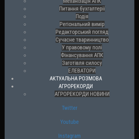
Механізація АПК
Питання бухгалтерії
Подія
Регіональний вимір
Редакторський погляд
Сучасне тваринництво
У правовому полі
Фінансування АПК
Заготівля силосу
ЕЛЕВАТОРИ
АКТУАЛЬНА РОЗМОВА
АГРОРЕКОРДИ
АГРОРЕКОРДИ НОВИНИ
Twitter
Youtube
Instagram