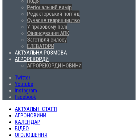
Подія
Регіональний вимір
Редакторський погляд
Сучасне тваринництво
У правовому полі
Фінансування АПК
Заготівля силосу
ЕЛЕВАТОРИ
АКТУАЛЬНА РОЗМОВА
АГРОРЕКОРДИ
АГРОРЕКОРДИ НОВИНИ
Twitter
Youtube
Instagram
Facebook
АКТУАЛЬНІ СТАТТІ
АГРОНОВИНИ
КАЛЕНДАР
ВІДЕО
ОГОЛОШЕННЯ