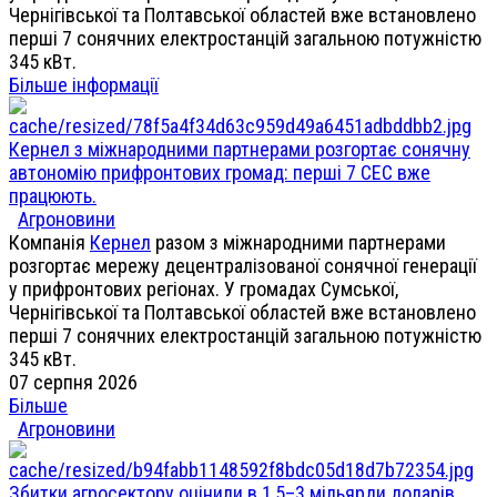
Чернігівської та Полтавської областей вже встановлено
перші 7 сонячних електростанцій загальною потужністю
345 кВт.
Більше інформації
Кернел з міжнародними партнерами розгортає сонячну
автономію прифронтових громад: перші 7 СЕС вже
працюють.
Агроновини
Компанія
Кернел
разом з міжнародними партнерами
розгортає мережу децентралізованої сонячної генерації
у прифронтових регіонах. У громадах Сумської,
Чернігівської та Полтавської областей вже встановлено
перші 7 сонячних електростанцій загальною потужністю
345 кВт.
07 серпня 2026
Більше
Агроновини
Збитки агросектору оцінили в 1,5–3 мільярди доларів