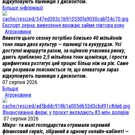
відкуповують пшеницю з дисконтом.
Більше інформації
Експорт зерна: вивезення врожаю займе півтора року
Агроновини
Вивезти цього сезону потрібно близько 40 мільйонів
тонн лише двох культур — пшениці та кукурудзи. Усі
доступні маршрути разом, за оцінкою учасника ринку,
дають приблизно 2,5 мільйона тонн щомісяця, і проста
арифметика розтягує цей процес більш ніж на рік. Саме
цим розривом пояснюється те, що елеватори зараз
відкуповують пшеницю з дисконтом.
07 серпня 2026
Більше
Агроновини
Фінансування ферм: у проєкт вкладають 85 млн доларів
07 серпня 2026
Мікро- та малі господарства отримали окремий
фінансовий сервіс, зібраний в одному онлайн-кабінеті —