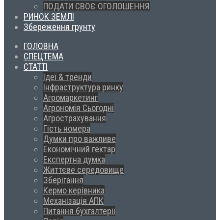
ПОДАТИ СВОЄ ОГОЛОШЕННЯ
РИНОК ЗЕМЛІ
Збереження грунту
ГОЛОВНА
СПЕЦТЕМА
СТАТТІ
Ідеї & тренди
Інфраструктура ринку
Агромаркетинг
Агрономія Сьогодні
Агрострахування
Гість номера
Думки про важливе
Економічний гектар
Експертна думка
Життєве середовище
Зберігання
Кермо керівника
Механізація АПК
Питання бухгалтерії