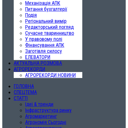
Механізація АПК
Питання бухгалтерії
Подія
Регіональний вимір
Редакторський погляд
Сучасне тваринництво
У правовому полі
Фінансування АПК
Заготівля силосу
ЕЛЕВАТОРИ
АКТУАЛЬНА РОЗМОВА
АГРОРЕКОРДИ
АГРОРЕКОРДИ НОВИНИ
ГОЛОВНА
СПЕЦТЕМА
СТАТТІ
Ідеї & тренди
Інфраструктура ринку
Агромаркетинг
Агрономія Сьогодні