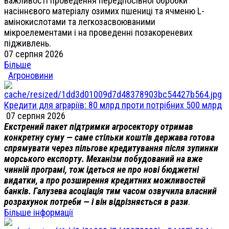
важливості проведення передпосівної обробки
насіннєвого матеріалу озимих пшениці та ячменю L-
амінокислотами та легкозасвоюваними
мікроелементами і на проведенні позакореневих
підживлень.
07 серпня 2026
Більше
Агроновини
Кредити для аграріїв: 80 млрд проти потрібних 500 млрд
07 серпня 2026
Екстрений пакет підтримки агросектору отримав
конкретну суму — саме стільки коштів держава готова
спрямувати через пільгове кредитування після зупинки
морського експорту. Механізм побудований на вже
чинній програмі, тож ідеться не про нові бюджетні
видатки, а про розширення кредитних можливостей
банків. Галузева асоціація тим часом озвучила власний
розрахунок потреби — і він відрізняється в рази
.
Більше інформації