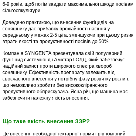
6-9 років, щоб потім завдати максимальної шкоди посівам
сільгоспкультури.
Доведено практикою, що внесення фунгіцидів на
соняшнику дає прибавку врожайності насіння у
середньому у межах 2-5 ц/га, зменшуючи при цьому ризик
втрати якості та продуктивності посівів до 50%!
Компанія SYNGENTA презентувала свій популярний
фунгіцид системної дії Амістар ГОЛД, який забезпечує
надійний захист проти широкого спектра хвороб
соняшнику. Ефективність препарату залежить від
своєчасного внесення у потрібну фазу розвитку рослин,
що неможливо зробити без висококліренсного
продуктивного обприскувача. Ясна річ, що машина має
забезпечити належну якість внесення.
Що таке якість внесення ЗЗР?
Це внесення необхідної гектарної норми і рівномірний