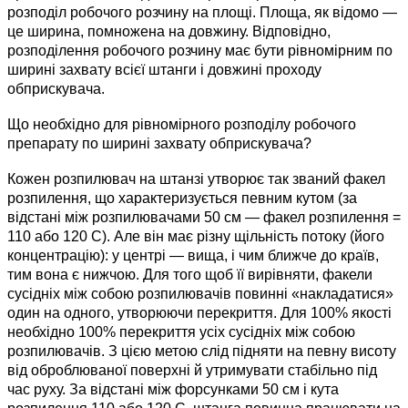
розподіл робочого розчину на площі. Площа, як відомо —
це ширина, помножена на довжину. Відповідно,
розподілення робочого розчину має бути рівномірним по
ширині захвату всієї штанги і довжині проходу
обприскувача.
Що необхідно для рівномірного розподілу робочого
препарату по ширині захвату обприскувача?
Кожен розпилювач на штанзі утворює так званий факел
розпилення, що характеризується певним кутом (за
відстані між розпилювачами 50 см — факел розпилення =
110 або 120 С). Але він має різну щільність потоку (його
концентрацію): у центрі — вища, і чим ближче до країв,
тим вона є нижчою. Для того щоб її вирівняти, факели
сусідніх між собою розпилювачів повинні «накладатися»
один на одного, утворюючи перекриття. Для 100% якості
необхідно 100% перекриття усіх сусідніх між собою
розпилювачів. З цією метою слід підняти на певну висоту
від оброблюваної поверхні й утримувати стабільно під
час руху. За відстані між форсунками 50 см і кута