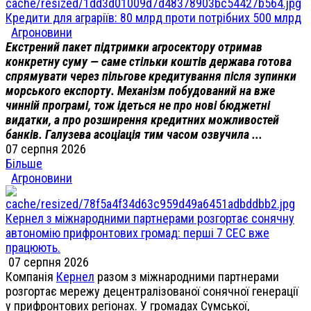
Кредити для аграріїв: 80 млрд проти потрібних 500 млрд
Агроновини
Екстрений пакет підтримки агросектору отримав
конкретну суму — саме стільки коштів держава готова
спрямувати через пільгове кредитування після зупинки
морського експорту. Механізм побудований на вже
чинній програмі, тож ідеться не про нові бюджетні
видатки, а про розширення кредитних можливостей
банків. Галузева асоціація тим часом озвучила ...
07 серпня 2026
Більше
Агроновини
Кернел з міжнародними партнерами розгортає сонячну
автономію прифронтових громад: перші 7 СЕС вже
працюють.
07 серпня 2026
Компанія
Кернел
разом з міжнародними партнерами
розгортає мережу децентралізованої сонячної генерації
у прифронтових регіонах. У громадах Сумської,