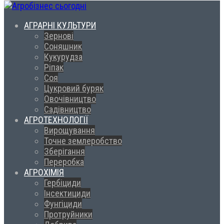
АГРАРНІ КУЛЬТУРИ
Зернові
Соняшник
Кукурудза
Ріпак
Соя
Цукровий буряк
Овочівництво
Садівництво
АГРОТЕХНОЛОГІЇ
Вирощування
Точне землеробство
Зберігання
Переробка
АГРОХІМІЯ
Гербіциди
Інсектициди
Фунгіциди
Протруйники