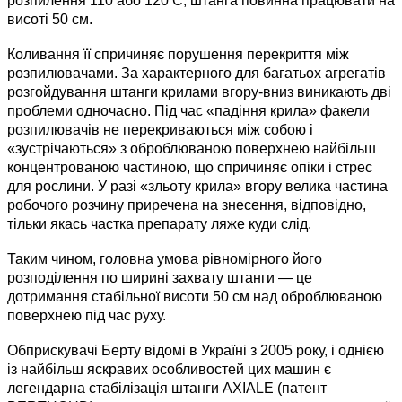
розпилення 110 або 120 С, штанга повинна працювати на
висоті 50 см.
Коливання її спричиняє порушення перекриття між
розпилювачами. За характерного для багатьох агрегатів
розгойдування штанги крилами вгору-вниз виникають дві
проблеми одночасно. Під час «падіння крила» факели
розпилювачів не перекриваються між собою і
«зустрічаються» з оброблюваною поверхнею найбільш
концентрованою частиною, що спричиняє опіки і стрес
для рослини. У разі «зльоту крила» вгору велика частина
робочого розчину приречена на знесення, відповідно,
тільки якась частка препарату ляже куди слід.
Таким чином, головна умова рівномірного його
розподілення по ширині захвату штанги — це
дотримання стабільної висоти 50 см над оброблюваною
поверхнею під час руху.
Обприскувачі Берту відомі в Україні з 2005 року, і однією
із найбільш яскравих особливостей цих машин є
легендарна стабілізація штанги AXIALE (патент