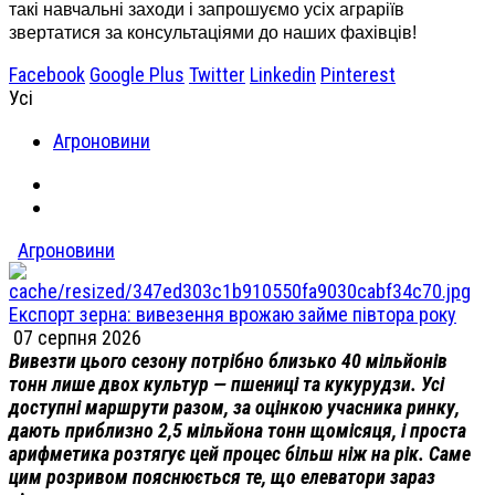
такі навчальні заходи і запрошуємо усіх аграріїв
звертатися за консультаціями до наших фахівців!
Facebook
Google Plus
Twitter
Linkedin
Pinterest
Усі
Агроновини
Агроновини
Експорт зерна: вивезення врожаю займе півтора року
07 серпня 2026
Вивезти цього сезону потрібно близько 40 мільйонів
тонн лише двох культур — пшениці та кукурудзи. Усі
доступні маршрути разом, за оцінкою учасника ринку,
дають приблизно 2,5 мільйона тонн щомісяця, і проста
арифметика розтягує цей процес більш ніж на рік. Саме
цим розривом пояснюється те, що елеватори зараз