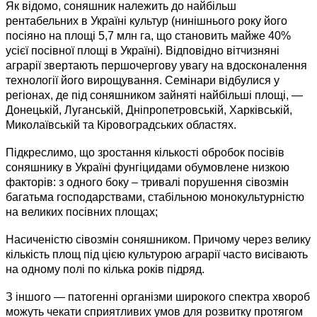
Як відомо, соняшник належить до найбільш
рентабельних в Україні культур (нинішнього року його
посіяно на площі 5,7 млн га, що становить майже 40%
усієї посівної площі в Україні). Відповідно вітчизняні
аграрії звертають першочергову увагу на вдосконалення
технології його вирощування. Семінари відбулися у
регіонах, де під соняшником зайняті найбільші площі, —
Донецькій, Луганській, Дніпропетровській, Харківській,
Миколаївській та Кіровоградських областях.
Підкреслимо, що зростання кількості обробок посівів
соняшнику в Україні фунгіцидами обумовлене низкою
факторів: з одного боку – тривалі порушення сівозмін
багатьма господарствами, стабільною монокультурністю
на великих посівних площах;
Насиченістю сівозмін соняшником. Причому через велику
кількість площ під цією культурою аграрії часто висівають
на одному полі по кілька років підряд.
З іншого — патогенні організми широкого спектра хвороб
можуть чекати сприятливих умов для розвитку протягом