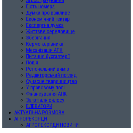
Агрострахування
Гість номера
Думки про важливе
Економічний гектар
Експертна думка
Життєве середовище
Зберігання
Кермо керівника
Механізація АПК
Питання бухгалтерії
Подія
Регіональний вимір
Редакторський погляд
Сучасне тваринництво
У правовому полі
Фінансування АПК
Заготівля силосу
ЕЛЕВАТОРИ
АКТУАЛЬНА РОЗМОВА
АГРОРЕКОРДИ
АГРОРЕКОРДИ НОВИНИ