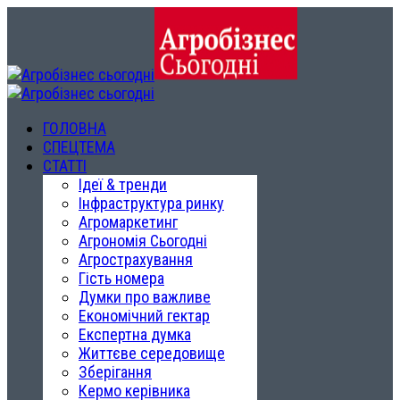
ГОЛОВНА
СПЕЦТЕМА
СТАТТІ
Ідеї & тренди
Інфраструктура ринку
Агромаркетинг
Агрономія Сьогодні
Агрострахування
Гість номера
Думки про важливе
Економічний гектар
Експертна думка
Життєве середовище
Зберігання
Кермо керівника