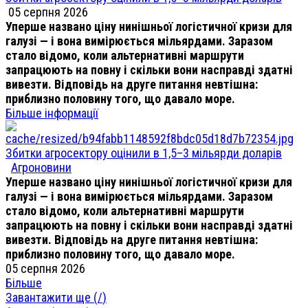
05 серпня 2026
Уперше названо ціну нинішньої логістичної кризи для
галузі — і вона вимірюється мільярдами. Заразом
стало відомо, коли альтернативні маршрути
запрацюють на повну і скільки вони насправді здатні
вивезти. Відповідь на друге питання невтішна:
приблизно половину того, що давало море.
Більше інформації
Збитки агросектору оцінили в 1,5–3 мільярди доларів
Агроновини
Уперше названо ціну нинішньої логістичної кризи для
галузі — і вона вимірюється мільярдами. Заразом
стало відомо, коли альтернативні маршрути
запрацюють на повну і скільки вони насправді здатні
вивезти. Відповідь на друге питання невтішна:
приблизно половину того, що давало море.
05 серпня 2026
Більше
Завантажити ще (
/
)