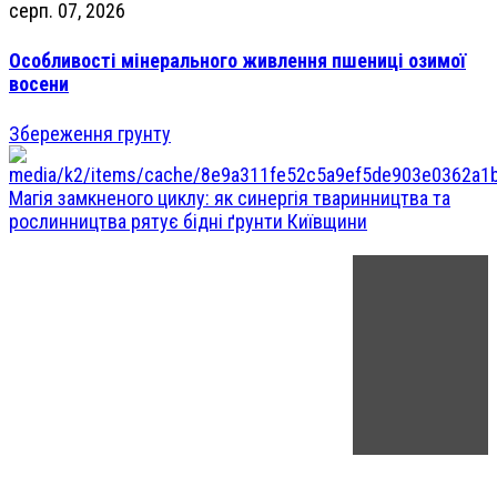
серп. 07, 2026
Особливості мінерального живлення пшениці озимої
восени
Збереження грунту
Магія замкненого циклу: як синергія тваринництва та
рослинництва рятує бідні ґрунти Київщини