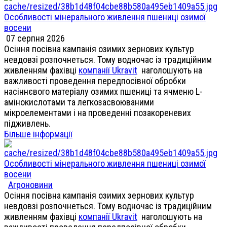
Особливості мінерального живлення пшениці озимої
восени
07 серпня 2026
Осіння посівна кампанія озимих зернових культур
невдовзі розпочнеться. Тому водночас із традиційним
живленням фахівці
компанії Ukravit
наголошують на
важливості проведення передпосівної обробки
насіннєвого матеріалу озимих пшениці та ячменю L-
амінокислотами та легкозасвоюваними
мікроелементами і на проведенні позакореневих
підживлень.
Більше інформації
Особливості мінерального живлення пшениці озимої
восени
Агроновини
Осіння посівна кампанія озимих зернових культур
невдовзі розпочнеться. Тому водночас із традиційним
живленням фахівці
компанії Ukravit
наголошують на