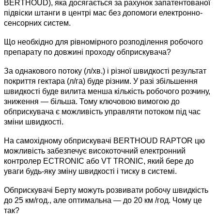
BERTHOUD), яка досягається за рахунок запатентованої
підвіски штанги в центрі мас без допомоги електронно-
сенсорних систем.
Що необхідно для рівномірного розподілення робочого
препарату по довжині проходу обприскувача?
За однакового потоку (л/хв.) і різної швидкості результат
покриття гектара (л/га) буде різним. У разі збільшення
швидкості буде вилита менша кількість робочого розчину,
зниження — більша. Тому ключовою вимогою до
обприскувача є можливість управляти потоком під час
зміни швидкості.
На самохідному обприскувачі BERTHOUD RAPTOR цю
можливість забезпечує високоточний електронний
контролер ECTRONIC або VT TRONIC, який бере до
уваги будь-яку зміну швидкості і тиску в системі.
Обприскувачі Берту можуть розвивати робочу швидкість
до 25 км/год., але оптимальна — до 20 км /год. Чому це
так?