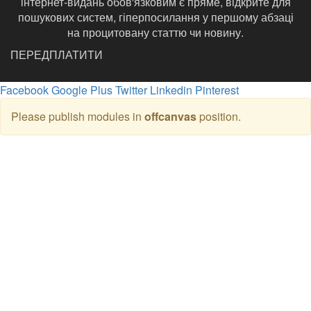
інтернет-видань обов'язковим є пряме, відкрите для
пошукових систем, гіперпосилання у першому абзаці
на процитовану статтю чи новину.
ПЕРЕДПЛАТИТИ
Facebook
Google Plus
Twitter
Linkedin
Pinterest
Please publish modules in
offcanvas
position.