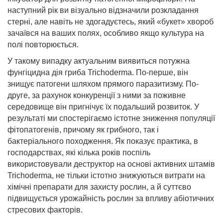
наступний рік ви візуально відзначили розкладання
стерні, але навіть не здогадуєтесь, який «букет» хвороб
зачаївся на ваших полях, особливо якщо культура на
полі повторюється.
У такому випадку актуальним виявиться потужна
фунгіцидна дія гриба Trichoderma. По-перше, він
знищує патогени шляхом прямого паразитизму. По-
друге, за рахунок конкуренції з ними за поживне
середовище він пригнічує їх подальший розвиток. У
результаті ми спостерігаємо істотне зниження популяції
фітопатогенів, причому як грибного, так і
бактеріального походження. Як показує практика, в
господарствах, які кілька років поспіль
використовували деструктор на основі активних штамів
Trichoderma, не тільки істотно знижуються витрати на
хімічні препарати для захисту рослин, а й суттєво
підвищується урожайність рослин за впливу абіотичних
стресових факторів.