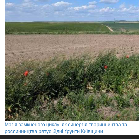
Магія замкненого циклу: як синергія тваринництва та
рослинництва рятує бідні ґрунти Київщини