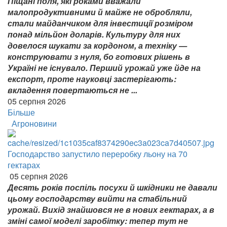
Піщані поля, які роками вважали
малопродуктивними й майже не обробляли,
стали майданчиком для інвестиції розміром
понад мільйон доларів. Культуру для них
довелося шукати за кордоном, а техніку —
конструювати з нуля, бо готових рішень в
Україні не існувало. Перший урожай уже йде на
експорт, проте науковці застерігають:
вкладення повертаються не ...
05 серпня 2026
Більше
Агроновини
Господарство запустило переробку льону на 70
гектарах
05 серпня 2026
Десять років поспіль посухи й шкідники не давали
цьому господарству вийти на стабільний
урожай. Вихід знайшовся не в нових гектарах, а в
зміні самої моделі заробітку: тепер тут не