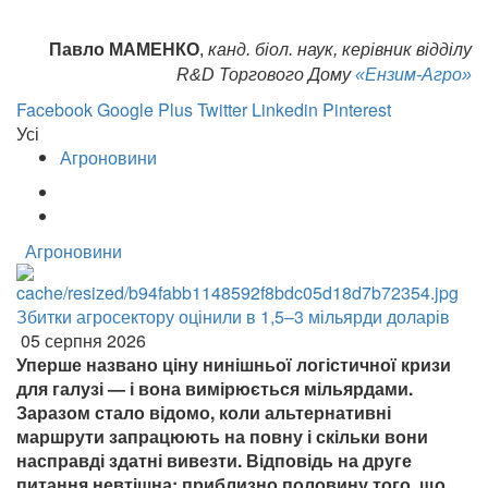
Павло МАМЕНКО
,
канд. біол. наук, керівник відділу
R&D Торгового Дому
«Ензим-Агро»
Facebook
Google Plus
Twitter
Linkedin
Pinterest
Усі
Агроновини
Агроновини
Збитки агросектору оцінили в 1,5–3 мільярди доларів
05 серпня 2026
Уперше названо ціну нинішньої логістичної кризи
для галузі — і вона вимірюється мільярдами.
Заразом стало відомо, коли альтернативні
маршрути запрацюють на повну і скільки вони
насправді здатні вивезти. Відповідь на друге
питання невтішна: приблизно половину того, що