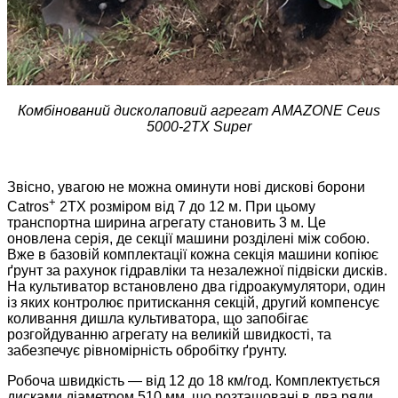
Комбінований дисколаповий агрегат AMAZONE Сeus
5000-2TX Super
Звісно, увагою не можна оминути нові дискові борони
+
Catros
2TX розміром від 7 до 12 м. При цьому
транспортна ширина агрегату становить 3 м. Це
оновлена серія, де секції машини розділені між собою.
Вже в базовій комплектації кожна секція машини копіює
ґрунт за рахунок гідравліки та незалежної підвіски дисків.
На культиватор встановлено два гідроакумулятори, один
із яких контролює притискання секцій, другий компенсує
коливання дишла культиватора, що запобігає
розгойдуванню агрегату на великій швидкості, та
забезпечує рівномірність обробітку ґрунту.
Робоча швидкість — від 12 до 18 км/год. Комплектується
дисками діаметром 510 мм, що розташовані в два ряди,