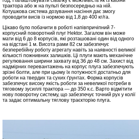
год. Налаштовувати сівалку є можливість як із кабіни
трактора або ж на пульті безпосередньо на ній.
Котушкова система дозування насіння дає змогу
проводити висів із нормою від 1,8 до 400 кг/га.
Цікаво було побачити в роботі напівпричіпний 7-
корпусний поворотний плуг Hektor. Загалом він може
мати від 6 до 8 корпусів, які розташовані один від одного
на відстані 1 м. Висота рами 82 см забезпечує
безперебійну роботу агрегату навіть за наявності великої
кількості пожнивних залишків. Ці плуги мають механічне
регулювання ширини захвату від 36 до 48 см. Захист від
надмірних перевантажень на корпус плуга забезпечують
зрізні болти, але при цьому їх потужності достатньо для
роботи на твердих та сухих ґрунтах. Форма корпусів
забезпечує високу якість роботи за невеликої потреби в
тяговому зусиллі трактора — до 350 к.с. Варто відмітити
нову поворотну систему, що забезпечує точний рух у колії
та задає оптимальну тяглову траєкторію плуга.