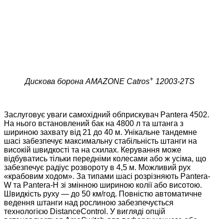
+
Дискова борона AMAZONE Catros
12003-2TS
Заслуговує уваги самохідний обприскувач Pantera 4502.
На нього встановлений бак на
4800 л та штанга з
шириною захвату від 21 до 40 м. Унікальне тандемне
шасі забезпечує максимальну стабільність штанги на
високій швидкості та на схилах. Керування може
відбуватись тільки передніми колесами або ж усіма, що
забезпечує радіус розвороту в 4,5 м. Можливий рух
«крабовим ходом». За типами шасі розрізняють Pantera-
W та Pantera-H зі змінною шириною колії або висотою.
Швидкість руху — до 50 км/год. Повністю автоматичне
ведення штанги над рослиною забезпечується
технологією DistanceControl. У вигляді опцій