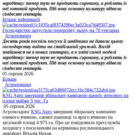
заробітку: тепер тут не продають сировину, а роблять із
неї готовий продукт. Під нову основну культуру відвели
сімдесят гектарів.
Більше інформації
Господарство запустило переробку льону на 70 гектарах
Агроновини
Десять років поспіль посухи й шкідники не давали цьому
господарству вийти на стабільний урожай. Вихід
знайшовся не в нових гектарах, а в зміні самої моделі
заробітку: тепер тут не продають сировину, а роблять із
неї готовий продукт. Під нову основну культуру відвели
сімдесят гектарів.
05 серпня 2026
Більше
Агроновини
KSG Agro завершив збиральну кампанію ранніх зернових на
площі майже 5 тис. Га
05 серпня 2026
Агрохолдинг
KSG Agro
завершив збиральну кампанію
озимого ячменю, озимої пшениці та ярого ячменю на
загальній площі 4 975 га. Про це повідомила пресслужба
холдингу з посиланням на керівника рослинницького
дивізіону Віталія Нехая.