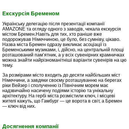
Екскурсія Бременом
Українську делегацію після презентації компанії
АМAZONE та огляду одного з заводів, чекала екскурсія
містом Бремен.Навіть для тих, хто раніше вже
подорожував Німеччиною, це було, без сумніву, цікаво.
Назва міста Бремен одразу викликає асоціації із
Бременськими музиками, і, дійсно, на центральній площі
розташований пам’ятник, а у всіх сувенірних крамничках
можна знайти найрізноманітніші варіанти сувенірів на цю
тему.
За розмірами місто входить до десяти найбільших міст
Німеччини, а завдяки своєму розташуванню на берегах
ріки Вейзер і сполученню із Північним морем має
надзвичайно насичену подіями історію та унікальну
архітектуру. На гербі міста розмістили ключ, і місцеві
жителі кажуть, що Гамбург — це ворота в світ, а Бремен
— ключ від них.
Досягнення компанії