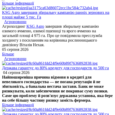
Більше інформації
KSG Agro завершив збиральну кампанію ранніх зернових на
площі майже 5 тис. Га
Агроновини
Агрохолдинг
KSG Agro
завершив збиральну кампанію
озимого ячменю, озимої пшениці та ярого ячменю на
загальній площі 4 975 га. Про це повідомила пресслужба
холдингу з посиланням на керівника рослинницького
дивізіону Віталія Нехая.
05 серпня 2026
Більше
Агроновини
Держава гарантує до 80% кредиту для господарств до 500 га
04 серпня 2026
Найпоширеніша причина відмови в кредиті для
невеликого господарства — не погана репутація й не
збитковість, а банальна нестача застави. Банк не може
ризикувати, коли забезпечення не покриває суму позики.
Саме цю проблему й розв'язує державна установа, яка бере
на себе більшу частину ризику замість фермера.
Більше інформації
Держава гарантує до 80% кредиту для господарств до 500 га