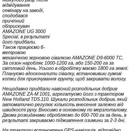
відвідування
семінару на заводі,
сподобався
причіпний
обприскувач
AMAZONE UG 3000
Special, в результаті
його придбали.
Також працюємо 6-
метровою
механічною зерновою сівалкою AMAZONE D9-6000 ТС.
За сезон наробляє 1000-1200 га, або 150-200 га за
світловий день. Усього в обробітку маємо 1800 га землі.
Плануємо вдосконалити сівалку, встановивши гумові
котки для прикочування грунту, щоб закривати вологу.
Нещодавно придбали навісний розподільник добрив
AMAZONE ZA-M 1001, агрегатуємо його з трактором
New Holland TD5.110. Шукали розподільник добрив, який
автоматично регулює кількість внесення залежно від
швидкості руху. Вносимо в основному по мерзлоталому.
Двома розкидачами обробляємо до 600-700 га за день, в
результаті закриваємо підживлення озимини за 2-3 дні.
На трактори встановлена GPS-навігація, відповідно,