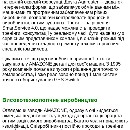
на кожній окремій форсунці. Друга Agrirouter — додаток,
Інтернет-платформа, що забезпечує обмін даними між
машинами та програмним забезпеченням різних
виробників, дозволяючи контролювати процеси в
виробництві, оптимізувати їх. Третя — за рішення
SmartService 4.0, що надає можливість проводити
тренінги, консультації у реальному часі, бути на зв’язку з
сервісним представником компанії, в онлайн-режимі під
час проведення складного ремонту техніки сервісним
спеціалістом дилера.
Цікавим є те, що ряд виробників причіпної техніки
закупають у AMAZONE деталі для своїх машин. З 1995
року компанія почала випускати рішення для точного
землеробства, і вже реалізовано понад 1 млн систем
точного обприскування GPS-Switch.
Високотехнологічне виробництво
Оглядаючи заводи AMAZONE, одразу в очі кидається
німецька педантичність у підході до організації праці та
оптимізації самого виробництва. Багато уваги приділяють
кваліфікації. Співробітники постійно проходять тренінги,