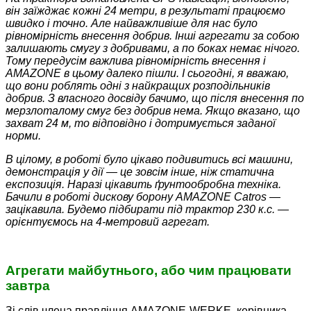
він заїжджає кожні 24 метри, в результаті працюємо
швидко і точно. Але найважливіше для нас було
рівномірність внесення добрив. Інші агрегати за собою
залишають смугу з добривами, а по боках немає нічого.
Тому передусім важлива рівномірність внесення і
AMAZONE в цьому далеко пішли. І сьогодні, я вважаю,
що вони роблять одні з найкращих розподільників
добрив. З власного досвіду бачимо, що після внесення по
мерзлоталому смуг без добрив нема. Якщо вказано, що
захват 24 м, то відповідно і дотримує­ться заданої
норми.
В цілому, в роботі було цікаво подивитись всі машини,
демонстрація у дії — це зовсім інше, ніж статична
експозиція. Наразі цікавить ґрунтообробна техніка.
Бачили в роботі дискову борону AMAZONE Catros —
зацікавила. Будемо підбирати під трактор 230 к.с. —
орієнтуємось на 4-метровий агрегат.
Агрегати майбутнього, або чим працювати
завтра
Зі слів члена правління AMAZONE-WERKE, керівника