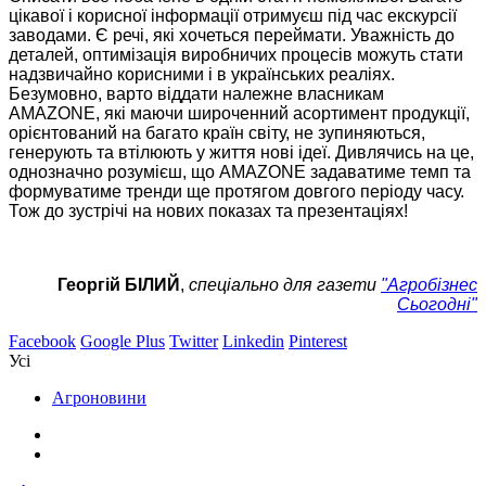
цікавої і корисної інформації отримуєш під час екскурсії
заводами. Є речі, які хочеться переймати. Уважність до
деталей, оптимізація виробничих процесів можуть стати
надзвичайно корисними і в українських реаліях.
Безумовно, варто віддати належне власникам
AMAZONE, які маючи широченний асортимент продукції,
орієнтований на багато країн світу, не зупиняються,
генерують та втілюють у життя нові ідеї. Дивлячись на це,
однозначно розумієш, що AMAZONE задаватиме темп та
формуватиме тренди ще протягом довгого періоду часу.
Тож до зустрічі на нових показах та презентаціях!
Георгій БІЛИЙ
,
спеціально для газети
"Агробізнес
Сьогодні"
Facebook
Google Plus
Twitter
Linkedin
Pinterest
Усі
Агроновини