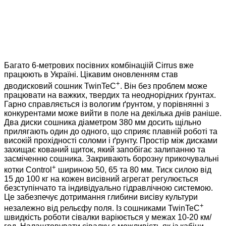
Багато 6-метрових посівних комбінаціій Cirrus вже
працюють в Україні. Цікавим оновленням став
+
дводисковий сошник TwinTeC
. Він без проблем може
працювати на важких, твердих та неоднорідних ґрунтах.
Гарно справляється із вологим ґрунтом, у порівнянні з
конкурентами може вийти в поле на декілька днів раніше.
Два диски сошника діаметром 380 мм досить щільно
прилягають один до одного, що сприяє плавній роботі та
високій прохідності соломи і ґрунту. Простір між дисками
захищає кований щиток, який запобігає залипанню та
засміченню сошника. Закривають борозну прикочувальні
+
котки Control
шириною 50, 65 та 80 мм. Тиск силою від
15 до 100 кг на кожен висівний агрегат регулюється
безступінчато та індивідуально гідравлічною системою.
Це забезпечує дотримання глибини висіву культури
+
незалежно від рельєфу поля. Із сошниками TwinTeC
швидкість роботи сівалки варіюється у межах 10-20 км/