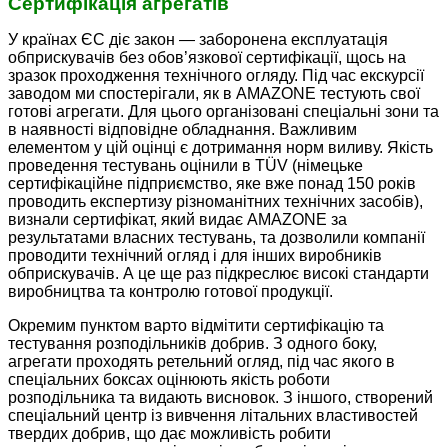
Сертифікація агрегатів
У країнах ЄС діє закон — заборонена експлуатація
обприскувачів без обов’язкової сертифікації, щось на
зразок проходження технічного огляду. Під час екскурсії
заводом ми спостерігали, як в AMAZONE тестують свої
готові агрегати. Для цього організовані спеціальні зони та
в наявності відповідне обладнання. Важливим
елементом у цій оцінці є дотримання норм виливу. Якість
проведення тестувань оцінили в TÜV (німецьке
сертифікаційне підприємство, яке вже понад 150 років
проводить експертизу різноманітних технічних засобів),
визнали сертифікат, який видає AMAZONE за
результатами власних тестувань, та дозволили компанії
проводити технічний огляд і для інших виробників
обприскувачів. А це ще раз підкреслює високі стандарти
виробництва та контролю готової продукції.
Окремим пунктом варто відмітити сертифікацію та
тестування розподільників добрив. З одного боку,
агрегати проходять ретельний огляд, під час якого в
спеціальних боксах оцінюють якість роботи
розподільника та видають висновок. З іншого, створений
спеціальний центр із вивчення літальних властивостей
твердих добрив, що дає можливість робити