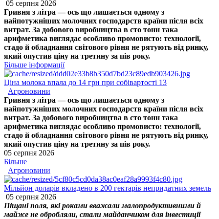
05 серпня 2026
Гривня з літра — ось що лишається одному з
найпотужніших молочних господарств країни після всіх
витрат. За добового виробництва в сто тонн така
арифметика виглядає особливо промовисто: технології,
стадо й обладнання світового рівня не рятують від ринку,
який опустив ціну на третину за пів року.
Більше інформації
Ціна молока впала до 14 грн при собівартості 13
Агроновини
Гривня з літра — ось що лишається одному з
найпотужніших молочних господарств країни після всіх
витрат. За добового виробництва в сто тонн така
арифметика виглядає особливо промовисто: технології,
стадо й обладнання світового рівня не рятують від ринку,
який опустив ціну на третину за пів року.
05 серпня 2026
Більше
Агроновини
Мільйон доларів вкладено в 200 гектарів непридатних земель
05 серпня 2026
Піщані поля, які роками вважали малопродуктивними й
майже не обробляли, стали майданчиком для інвестиції