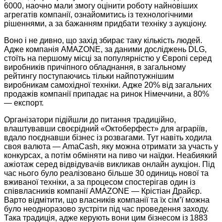
6000, наочно мали змогу оцінити роботу найновіших
агрегатів компанії, ознайомитись із технологічними
рішеннями, а за бажанням придбати техніку з аукціону.
Воно і не дивно, що захід збирає таку кількість людей.
Адже компанія AMAZONE, за даними досліджень DLG,
стоїть на першому місці за популярністю у Європі серед
виробників причіпного обладнання, в загальному
рейтингу поступаючись тільки найпотужнішим
виробникам самохідної техніки. Адже 20% від загальних
продажів компанії припадає на ринок Німеччини, а 80%
— експорт.
Організатори підійшли до питання традиційно,
влаштувавши своєрідний «Октоберфест» для аграріїв,
вдало поєднавши бізнес із розвагами. Тут навіть ходила
своя валюта — AmaCash, яку можна отримати за участь у
конкурсах, а потім обміняти на пиво чи наїдки. Неабиякий
ажіотаж серед відвідувачів викликав онлайн аукціон. Під
час нього було реалізовано більше 30 одиниць нової та
вживаної техніки, а за процесом спостерігав один із
співвласників компанії AMAZONE — Крістіан Драйєр.
Варто відмітити, що власників компанії та їх сім’ї можна
було неодноразово зустріти під час проведення заходу.
Така традиція, адже керують вони цим бізнесом із 1883