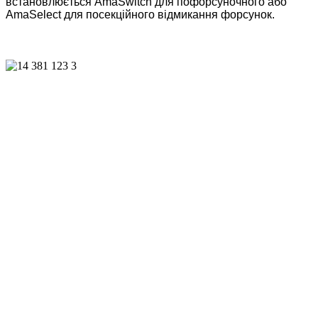
встановлюється AmaSwitch для пофорсуночного або
AmaSelect для посекційного відмикання форсунок.