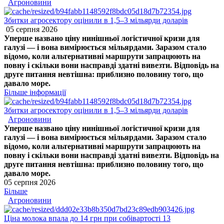
Агроновини
Збитки агросектору оцінили в 1,5–3 мільярди доларів
05 серпня 2026
Уперше названо ціну нинішньої логістичної кризи для
галузі — і вона вимірюється мільярдами. Заразом стало
відомо, коли альтернативні маршрути запрацюють на
повну і скільки вони насправді здатні вивезти. Відповідь на
друге питання невтішна: приблизно половину того, що
давало море.
Більше інформації
Збитки агросектору оцінили в 1,5–3 мільярди доларів
Агроновини
Уперше названо ціну нинішньої логістичної кризи для
галузі — і вона вимірюється мільярдами. Заразом стало
відомо, коли альтернативні маршрути запрацюють на
повну і скільки вони насправді здатні вивезти. Відповідь на
друге питання невтішна: приблизно половину того, що
давало море.
05 серпня 2026
Більше
Агроновини
Ціна молока впала до 14 грн при собівартості 13