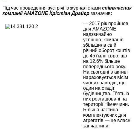
Під час проведення зустрічі із журналістами
співвласник
компанії AMAZONE Крістіан Драйєр
зазначив:
— 2017 рік пройшов
для AMAZONE
надзвичайно
успішно, компанія
збільшила свій
річний оборот коштів
до 457млн євро, що
на 12,6% більше
попереднього року.
На сьогодні в активі
нараховується вісім
чинних заводів, ще
один на стадії
будівництва. П’ять із
них розташовані на
території Німеччини.
Більша частина
комплектуючих для
агрегатів — це власні
запчастини.