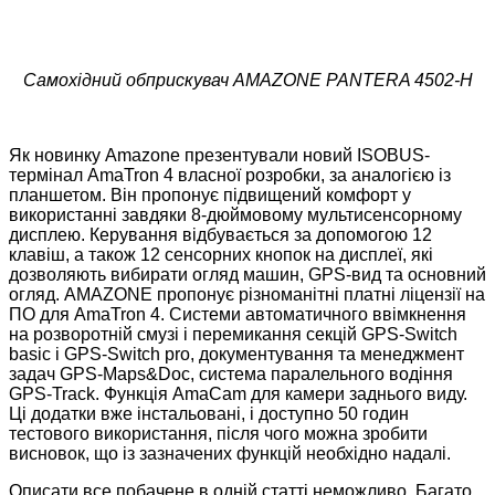
Самохідний обприскувач AMAZONE PANTERA 4502-H
Як новинку Amazone презентували новий ISOBUS-
термінал AmaTron 4 власної розробки, за аналогією із
планшетом. Він пропонує підвищений комфорт у
використанні завдяки 8-дюймовому мультисенсорному
дисплею. Керування відбувається за допомогою 12
клавіш, а також 12 сенсорних кнопок на дисплеї, які
дозволяють вибирати огляд машин, GPS-вид та основний
огляд. AMAZONE пропонує різноманітні платні ліцензії на
ПО для AmaTron 4. Системи автоматичного ввімкнення
на розворотній смузі і перемикання секцій GPS-Switch
basic і GPS-Switch pro, документування та менеджмент
задач GPS-Maps&Doc, система паралельного водіння
GPS-Track. Функція AmaCam для камери заднього виду.
Ці додатки вже інстальовані, і доступно 50 годин
тестового використання, після чого можна зробити
висновок, що із зазначених функцій необхідно надалі.
Описати все побачене в одній статті неможливо. Багато