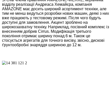
відділу реалізації Андреаса Хемайєра, компанія
AMAZONE має досить широкий асортимент техніки, але
тим не менш ведуться розробки нових машин, деякі з них
вже працюють у тестовому режимі. Після чого будуть
доступні для замовлення. Акцент зроблено на
широкозахватну техніку. Наприклад, посівний комплекс із
внесенням добрив Cirrus. Модифікація третього
покоління отримає ширину понад 6 м. Також це
стосується агрегатів для точного висіву, звісно, дискові
ґрунтообробні знаряддя шириною до 12 м.