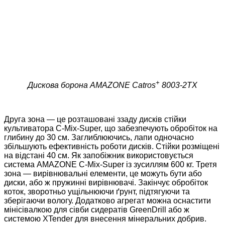
+
Дискова борона AMAZONE Catros
8003-2TX
Друга зона — це розташовані ззаду дисків стійки
культиватора C-Mix-Super, що забезпечують обробіток на
глибину до
30 см. Заглиблюючись, лапи одночасно
збільшують ефективність роботи дисків. Стійки розміщені
на відстані 40 см. Як запобіжник використовується
система AMAZONE C-Mix-Super із зусиллям 600 кг. Третя
зона — вирівнювальні елементи, це можуть бути або
диски, або ж пружинні вирівнювачі. Закінчує обробіток
коток, зворотньо ущільнюючи ґрунт, підтягуючи та
зберігаючи вологу. Додатково агрегат можна оснастити
мінісівалкою для сівби сидератів GreenDrill або ж
системою XTender для внесення мінеральних добрив.