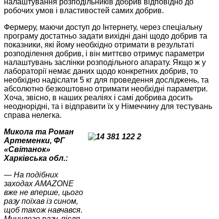
налаштування розподільників добрив відповідно до
робочих умов і властивостей самих
добрив.
Фермеру, маючи доступ до Інтернету, через спеціальну
програму достатньо задати вихідні дані щодо добрив та
показники, які йому необхідно отримати в результаті
розподілення добрив, і він миттєво отримує параметри
налаштувань заслінки розподільного апарату. Якщо ж у
лабораторії немає даних щодо конкретних добрив, то
необхідно надіслати 5 кг для проведення досліджень, та
абсолютно безкоштовно отримати необхідні параметри.
Хоча, звісно, в наших реаліях і самі добрива досить
неоднорідні, та і відправити їх у Німеччину для тестувань
справа нелегка.
Микола та Роман
Артеменки, ФГ
«Світанок»
Харківська обл.:
— На подібних
заходах AMAZONE
вже не вперше, цього
разу поїхав із сином,
щоб також навчався.
Минулого разу, після