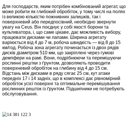
Для господарств, яким потрібен комбінований агрегат, що
може робити як глибокий обробіток, у тому числі на полях
із великою кількістю пожнивних залишків, так і
поверхневий або передпосівний, необхідно звернути
увагу на Ceus. Він поєднує у собі якості борони та
культиватора, і, що саме цікаве, дає можливість вибору,
працювати дисками чи лапами. Ширина агрегату
варіюється від 4 до 7 м, робоча швидкість — від 8 до 15
км/год. Робоча зона агрегату починається із двох рядів
дисків діаметром 510 мм, що закріплені через гумові
демпфери на рамі. Вони, подрібнюючи та перемішуючи
рослинні рештки з ґрунтом, дозволяють проводити
поверхневий обробіток на глибину від 4 до 15 см.
Відстань між дисками в ряду сягає 25 см, кут атаки
передніх 17 і 14 задніх, що в комплексі дає рівномірний
обробіток усієї поверхні та оптимальне перемішування
рослинних решток із ґрунтом. Підшипники не потребують
обслуговування.