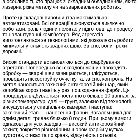
а особливо ті, хто працює зі складним обладнанням, як-то
лазерна різка металу чи на зварювальних роботах.
Проте ці складові виробництва максимально
автоматизовані. Всі операції виконуються виключно
роботами, роль людини полягає у підготовці до процесу
та налаштуванні комп’ютера. Ряд агрегатів
виготовляються за технологіями, які дозволяють робити
мінімальну кількість зварних швів. Звісно, вони трохи
дорожчі.
Високі стандарти встановлюються до фарбування
агрегатів. Попередньо всі складові машин проходять
обробку — зварні шви зачищаються, шліфуються,
проводять піскоструйну очистку та, звісно, контроль. На
метал наноситься захисний антикорозійний шар, який
запобігає корозії навіть у разі пошкодження фарби. Ця
процедура відбувається поетапно в більше 10 ваннах, за
різних температур, далі — грунт, залежно від технології,
висушує­ться у спеціальних камерах, і наступає
заключний етап — нанесення фарби. Загалом цикл для
однієї деталі триває близько 8 годин. При цьому вимоги
однакові для усіх заводів — високий антикорозійний
захист, покриття рівномірним шаром фарби у кутках,
пустотах, стиках та по краях, відсутність потьоків,