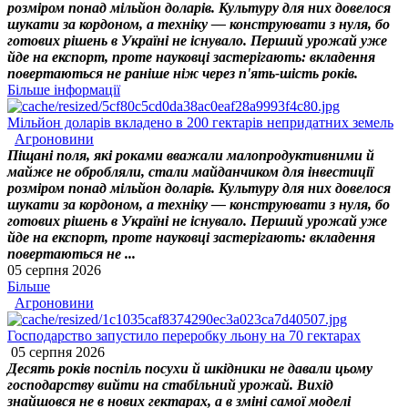
розміром понад мільйон доларів. Культуру для них довелося
шукати за кордоном, а техніку — конструювати з нуля, бо
готових рішень в Україні не існувало. Перший урожай уже
йде на експорт, проте науковці застерігають: вкладення
повертаються не раніше ніж через п'ять-шість років.
Більше інформації
Мільйон доларів вкладено в 200 гектарів непридатних земель
Агроновини
Піщані поля, які роками вважали малопродуктивними й
майже не обробляли, стали майданчиком для інвестиції
розміром понад мільйон доларів. Культуру для них довелося
шукати за кордоном, а техніку — конструювати з нуля, бо
готових рішень в Україні не існувало. Перший урожай уже
йде на експорт, проте науковці застерігають: вкладення
повертаються не ...
05 серпня 2026
Більше
Агроновини
Господарство запустило переробку льону на 70 гектарах
05 серпня 2026
Десять років поспіль посухи й шкідники не давали цьому
господарству вийти на стабільний урожай. Вихід
знайшовся не в нових гектарах, а в зміні самої моделі