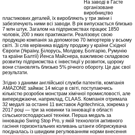
На заводі в Гасте
організоване
виробництво
пластикових деталей, їх виробляють у три зміни і
забезпечують ними всі заводи. В рік випускається близько
7 млн штук. Загалом на підприємствах працює 1850
чоловік, 200 з яких практиканти. Реалізовує свою
продукцію компанія за допомогою 70 імпортерів у всьому
світі. Зі слів керівника відділу продажу у країни Східної
Європи (Україну, Білорусь, Молдову, Болгарію, Румунію
та країни Балтії) Йенса Майснера, важливою складовою
розвитку підприємства є інвестиції у розвиток, щороку
вони становлять близько 5% річного обороту. Це дає свої
результати.
Згідно з даними англійської служби патентів, компанія
AMAZONE займає 14 місце в світі, поступаючись
кількістю розробок монстрам хімічної промисловості, але
випереджаючи, наприклад, CLAAS. Компанія отримала
32 медалі за останні 11 виставок Agritechnica, зокрема у
2017 році — три за новинки та інновації в області
сільськогосподарської техніки. Перша медаль за
інновацію Swing Stop Pro, у якій технологія активного
гасіння горизонтальних коливань штанги обприскувача
поєдналась із швидким регулюванням норми внесення