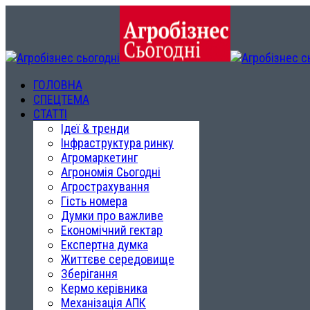
ГОЛОВНА
СПЕЦТЕМА
СТАТТІ
Ідеї & тренди
Інфраструктура ринку
Агромаркетинг
Агрономія Сьогодні
Агрострахування
Гість номера
Думки про важливе
Економічний гектар
Експертна думка
Життєве середовище
Зберігання
Кермо керівника
Механізація АПК