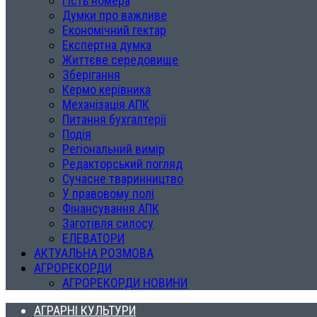
Гість номера
Думки про важливе
Економічний гектар
Експертна думка
Життєве середовище
Зберігання
Кермо керівника
Механізація АПК
Питання бухгалтерії
Подія
Регіональний вимір
Редакторський погляд
Сучасне тваринництво
У правовому полі
Фінансування АПК
Заготівля силосу
ЕЛЕВАТОРИ
АКТУАЛЬНА РОЗМОВА
АГРОРЕКОРДИ
АГРОРЕКОРДИ НОВИНИ
АГРАРНІ КУЛЬТУРИ