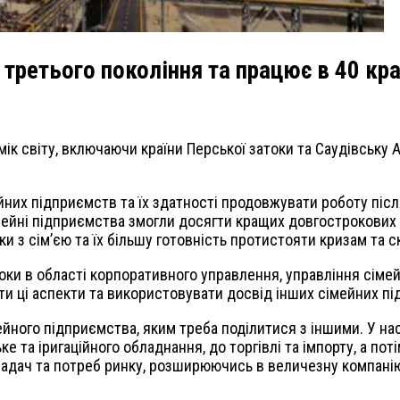
третього покоління та працює в 40 кра
ік світу, включаючи країни Перської затоки та Саудівську 
них підприємств та їх здатності продовжувати роботу після
ейні підприємства змогли досягти кращих довгострокових те
и з сім’єю та їх більшу готовність протистояти кризам та с
кроки в області корпоративного управлення, управління сі
ти ці аспекти та використовувати досвід інших сімейних під
мейного підприємства, яким треба поділитися з іншими. У на
е та іригаційного обладнання, до торгівлі та імпорту, а п
 задач та потреб ринку, розширюючись в величезну компані