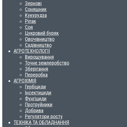
Зернові
Соняшник
Кукурудза
Ріпак
Соя
Цукровий буряк
Овочівництво
Садівництво
АГРОТЕХНОЛОГІЇ
Вирощування
Точне землеробство
Зберігання
Переробка
АГРОХІМІЯ
Гербіциди
Інсектициди
Фунгіциди
Протруйники
Добрива
Регулятори росту
ТЕХНІКА ТА ОБЛАДНАННЯ