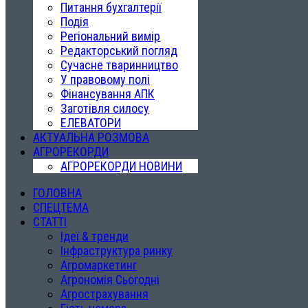
Питання бухгалтерії
Подія
Регіональний вимір
Редакторський погляд
Сучасне тваринництво
У правовому полі
Фінансування АПК
Заготівля силосу
ЕЛЕВАТОРИ
АКТУАЛЬНА РОЗМОВА
АГРОРЕКОРДИ
АГРОРЕКОРДИ НОВИНИ
ГОЛОВНА
СПЕЦТЕМА
СТАТТІ
Ідеї & тренди
Інфраструктура ринку
Агромаркетинг
Агрономія Сьогодні
Агрострахування