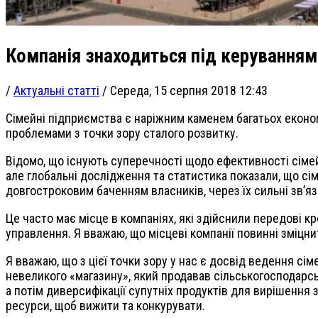
Компанія знаходиться під керуванням 
/
Актуальні статті
/
Середа, 15 серпня 2018 12:43
Сімейні підприємства є наріжним каменем багатьох економ
проблемами з точки зору сталого розвитку.
Відомо, що існують суперечності щодо ефективності сімей
але глобальні дослідження та статистика показали, що сім
довгостроковим баченням власників, через їх сильні зв’язк
Це часто має місце в компаніях, які здійснили передові 
управлення. Я вважаю, що місцеві компанії повинні зміцни
Я вважаю, що з цієї точки зору у нас є досвід ведення сі
невеликого «магазину», який продавав сільськогосподарськ
а потім диверсифікації супутніх продуктів для вирішення
ресурси, щоб вижити та конкурувати.