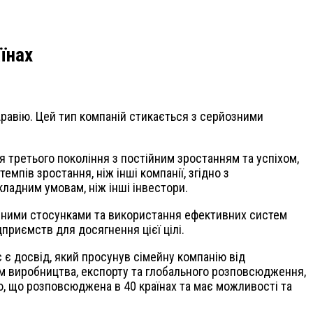
їнах
Аравію. Цей тип компаній стикається з серйозними
 третього покоління з постійним зростанням та успіхом,
мпів зростання, ніж інші компанії, згідно з
кладним умовам, ніж інші інвестори.
мейними стосунками та використання ефективних систем
приємств для досягнення цієї цілі.
с є досвід, який просунув сімейну компанію від
отім виробництва, експорту та глобального розповсюдження,
ю, що розповсюджена в 40 країнах та має можливості та