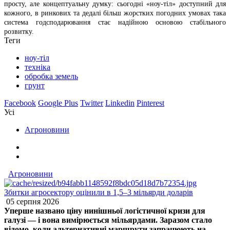
просту, але концептуальну думку: сьогодні «ноу-тіл» доступний для
кожного, в ринкових та дедалі більш жорстких погодних умовах така
система годсподарювання стає надійною основою стабільного
розвитку.
Теги
ноу-тіл
техніка
обробка земель
грунт
Facebook
Google Plus
Twitter
Linkedin
Pinterest
Усі
Агроновини
Агроновини
Збитки агросектору оцінили в 1,5–3 мільярди доларів
05 серпня 2026
Уперше названо ціну нинішньої логістичної кризи для
галузі — і вона вимірюється мільярдами. Заразом стало
відомо, коли альтернативні маршрути запрацюють на