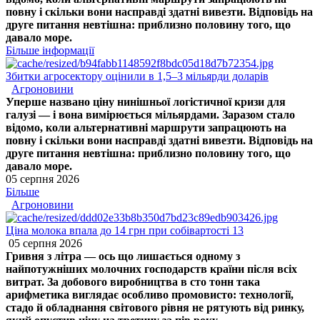
повну і скільки вони насправді здатні вивезти. Відповідь на
друге питання невтішна: приблизно половину того, що
давало море.
Більше інформації
Збитки агросектору оцінили в 1,5–3 мільярди доларів
Агроновини
Уперше названо ціну нинішньої логістичної кризи для
галузі — і вона вимірюється мільярдами. Заразом стало
відомо, коли альтернативні маршрути запрацюють на
повну і скільки вони насправді здатні вивезти. Відповідь на
друге питання невтішна: приблизно половину того, що
давало море.
05 серпня 2026
Більше
Агроновини
Ціна молока впала до 14 грн при собівартості 13
05 серпня 2026
Гривня з літра — ось що лишається одному з
найпотужніших молочних господарств країни після всіх
витрат. За добового виробництва в сто тонн така
арифметика виглядає особливо промовисто: технології,
стадо й обладнання світового рівня не рятують від ринку,