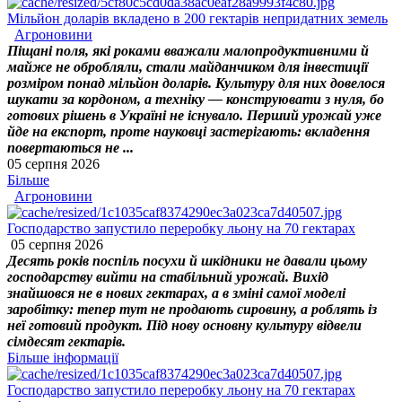
Мільйон доларів вкладено в 200 гектарів непридатних земель
Агроновини
Піщані поля, які роками вважали малопродуктивними й
майже не обробляли, стали майданчиком для інвестиції
розміром понад мільйон доларів. Культуру для них довелося
шукати за кордоном, а техніку — конструювати з нуля, бо
готових рішень в Україні не існувало. Перший урожай уже
йде на експорт, проте науковці застерігають: вкладення
повертаються не ...
05 серпня 2026
Більше
Агроновини
Господарство запустило переробку льону на 70 гектарах
05 серпня 2026
Десять років поспіль посухи й шкідники не давали цьому
господарству вийти на стабільний урожай. Вихід
знайшовся не в нових гектарах, а в зміні самої моделі
заробітку: тепер тут не продають сировину, а роблять із
неї готовий продукт. Під нову основну культуру відвели
сімдесят гектарів.
Більше інформації
Господарство запустило переробку льону на 70 гектарах