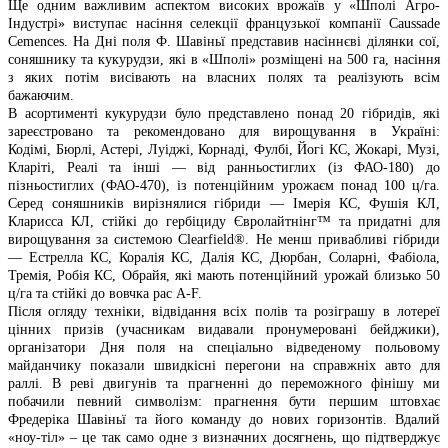
Ще одним важливим аспектом високих врожаїв у «Шполі Агро-
Індустрі» виступає насіння селекції французької компанії Caussade
Cemences. На Дні поля Ф. Шавіньї представив насіннєві ділянки сої,
соняшнику та кукурудзи, які в «Шполі» розміщені на 500 га, насіння
з яких потім висівають на власних полях та реалізують всім
бажаючим.
В асортименті кукурудзи було представлено понад 20 гібридів, які
зареєстровано та рекомендовано для вирощування в Україні:
Кодімі, Бюрлі, Астері, Луіджі, Корнаді, Фулбі, Йогі КС, Жокарі, Музі,
Кларіті, Реалі та інші — від ранньостиглих (із ФАО-180) до
пізньостиглих (ФАО-470), із потенційним урожаєм понад 100 ц/га.
Серед соняшників вирізнялися гібриди — Імерія КС, Фушія КЛ,
Кларисса КЛ, стійкі до гербіциду Євролайтнінг™ та придатні для
вирощування за системою Clearfield®. Не менш привабливі гібриди
— Естрелла КС, Коралія КС, Далія КС, Дюрбан, Соларні, Фабіола,
Тремія, Робія КС, Обрайя, які мають потенційний урожай близько 50
ц/га та стійкі до вовчка рас А-F.
Після огляду техніки, відвідання всіх полів та розіграшу в лотереї
цінних призів (учасникам видавали пронумеровані бейджики),
організатори Дня поля на спеціально відведеному польовому
майданчику показали швидкісні перегони на справжніх авто для
раллі. В реві двигунів та прагненні до переможного фінішу ми
побачили певний символізм: прагнення бути першим штовхає
Фредеріка Шавіньї та його команду до нових горизонтів. Вдалий
«ноу-тіл» – це так само одне з визначних досягнень, що підтверджує