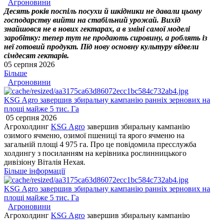
Агроновини
Десять років поспіль посухи й шкідники не давали цьому
господарству вийти на стабільний урожай. Вихід
знайшовся не в нових гектарах, а в зміні самої моделі
заробітку: тепер тут не продають сировину, а роблять із
неї готовий продукт. Під нову основну культуру відвели
сімдесят гектарів.
05 серпня 2026
Більше
Агроновини
KSG Agro завершив збиральну кампанію ранніх зернових на
площі майже 5 тис. Га
05 серпня 2026
Агрохолдинг
KSG Agro
завершив збиральну кампанію
озимого ячменю, озимої пшениці та ярого ячменю на
загальній площі 4 975 га. Про це повідомила пресслужба
холдингу з посиланням на керівника рослинницького
дивізіону Віталія Нехая.
Більше інформації
KSG Agro завершив збиральну кампанію ранніх зернових на
площі майже 5 тис. Га
Агроновини
Агрохолдинг
KSG Agro
завершив збиральну кампанію