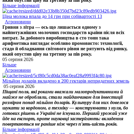
який опустив ціну на третину за пів року.
Більше інформації
Ціна молока впала до 14 грн при собівартості 13
Агроновини
Гривня з літра — ось що лишається одному з
найпотужніших молочних господарств країни після всіх
витрат. За добового виробництва в сто тонн така
арифметика виглядає особливо промовисто: технології,
стадо й обладнання світового рівня не рятують від ринку,
який опустив ціну на третину за пів року.
05 серпня 2026
Більше
Агроновини
Мільйон доларів вкладено в 200 гектарів непридатних земель
05 серпня 2026
Піщані поля, які роками вважали малопродуктивними й
майже не обробляли, стали майданчиком для інвестиції
розміром понад мільйон доларів. Культуру для них довелося
шукати за кордоном, а техніку — конструювати з нуля, бо
готових рішень в Україні не існувало. Перший урожай уже
йде на експорт, проте науковці застерігають: вкладення
повертаються не раніше ніж через п'ять-шість років.
Більше інформації