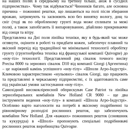
на наших полях в середньому на третину більші, аніж в сусідніх
підприємствах». Чому так відбувається? Чинників багато, але основна
причина – пожнивні рештки, що лишаються на полі після збирання
врожаю, затримують та засвоюють всю без винятку вологу, дощ та
сніг (тоді як по обробленому грунті вода може спливати за межі
поля), а також запобігають її випаровуванню, дбайливо прикриваючи
від сонця та вітру.
Представлена на Дні поля лінійка техніки, яку в будь-який час може
оглянути, оцінити в роботі та придбати кожен, забезпечує плавний та
якісний перехід від традиційної чи мінімальної технології обробітку
грунту (грунтообробна техніка від французької компанії Quivogne) до
«ноу-тіл» технології. Представлений ряд сівалок точного висіву
Precisa 8000 та зернових сівалок D10 від компанії Giorgi (Аргентина)
– це наріжний камінь успішного «ноу-тілу» «Шполи Агро-Індустрі».
Ключовою характеристикою «нульових» сівалок Giorgi, що працюють
та представлені в черкаському підприємстві, є їх адаптованість саме
під українські умови застосування «ноу-тілу».
Самохідний висококліренсний обприскувач Case Patriot та лінійка
зернозбиральних комбайнів New Holland CR 9080 – ще два
інструменти ведення «ноу-тілу» в компанії «Шпола Агро-Індустрі».
Особливо варто наголосити на потребі в якісному подрібненні та
рівномірному розподілі рослинних решток, що забезпечують
комбайни New Holland. Для «важких» пожнивних решток (соняшник
та кукурудза) в «Шполі» пропонують спеціальні подрібнювачі
рослинних решток виробництва Quivogne.