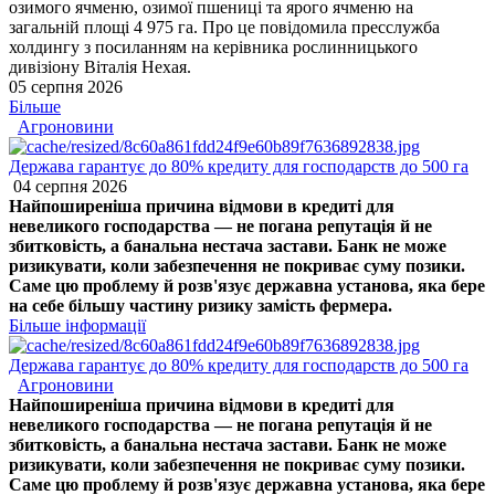
озимого ячменю, озимої пшениці та ярого ячменю на
загальній площі 4 975 га. Про це повідомила пресслужба
холдингу з посиланням на керівника рослинницького
дивізіону Віталія Нехая.
05 серпня 2026
Більше
Агроновини
Держава гарантує до 80% кредиту для господарств до 500 га
04 серпня 2026
Найпоширеніша причина відмови в кредиті для
невеликого господарства — не погана репутація й не
збитковість, а банальна нестача застави. Банк не може
ризикувати, коли забезпечення не покриває суму позики.
Саме цю проблему й розв'язує державна установа, яка бере
на себе більшу частину ризику замість фермера.
Більше інформації
Держава гарантує до 80% кредиту для господарств до 500 га
Агроновини
Найпоширеніша причина відмови в кредиті для
невеликого господарства — не погана репутація й не
збитковість, а банальна нестача застави. Банк не може
ризикувати, коли забезпечення не покриває суму позики.
Саме цю проблему й розв'язує державна установа, яка бере