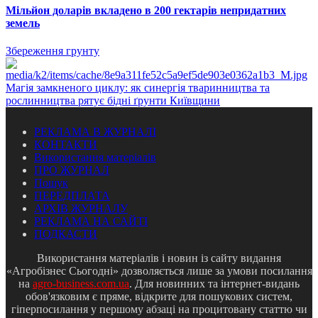
Мільйон доларів вкладено в 200 гектарів непридатних
земель
Збереження грунту
Магія замкненого циклу: як синергія тваринництва та
рослинництва рятує бідні ґрунти Київщини
РЕКЛАМА В ЖУРНАЛІ
КОНТАКТИ
Використання матеріалів
ПРО ЖУРНАЛ
Пошук
ПЕРЕДПЛАТА
АРХІВ ЖУРНАЛУ
РЕКЛАМА НА САЙТІ
ПОДКАСТИ
Використання матеріалів і новин із сайту видання
«Агробізнес Сьогодні» дозволяється лише за умови посилання
на
agro-business.com.ua
. Для новинних та інтернет-видань
обов'язковим є пряме, відкрите для пошукових систем,
гіперпосилання у першому абзаці на процитовану статтю чи