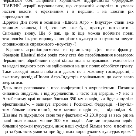
Черкаської обл. Запрошені керівником підприємства Фредеріком
ШАВІНЬЇ аграрії переконалися, що справжній «ноу-тіл» в умовах
настачі вологи є ефективним і в перший, і на шостий рік
впровадження.
Щорічні Дні поля в компанії «Шпола Агро - Індустрі» стали вже
звичним явищем, і ті, хто там вже був, прагнуть потрапити в
Сигнаївку знову. Ще б пак, де ж іще можна побачити повні
технологічні карти вирощування різних культур «по нулю» та почути
сподвижників справжнього «ноу-тілу»?
Керівник агропідприємства та організатор Дня поля француз
Фредерік Шавіньї вісім років тому став без перебільшення новатором
Черкащини, обробивши перші кілька полів за нульовою технологією
та надалі жодного разу не здійснюючи на цих полях обробітку грунту.
Таке сьогодні можна побачити далеко не в кожному господарстві, і
вже тому досвід «Шполи Агро-Індустрі» є унікальним, до якого варто
звертатися.
День поля розпочався з прес-конференції з журналістами. Питання
сипались звідусіль, і від журналістів, і часто від аграріїв. «У нас в
Алтайському краї випадає близько 350 мм опадів, чи буде «ноу-тіл»
ефективним?», – запитує агроном з Російської Федерації. «Ноу-тіл»
тим більше ефективний, чим менше опадів є», – відповідає Ф.
Шавіньї та підкріплює свою тезу фактами: «В 2010 році за весь рік на
наші поля випало менше 300 мм опадів. Але ми отримали вдвічі
більший урожай кукурудзи, аніж наші сусіди! Більше того, я помічаю,
що за будь-яких умов та при будь-яких вирощуваних культурах врожаї