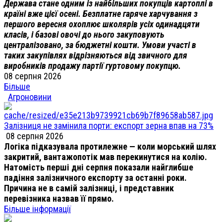
Держава стане одним із найбільших покупців картоплі в
країні вже цієї осені. Безплатне гаряче харчування з
першого вересня охоплює школярів усіх одинадцяти
класів, і базові овочі до нього закуповують
централізовано, за бюджетні кошти. Умови участі в
таких закупівлях відрізняються від звичного для
виробників продажу партії гуртовому покупцю.
08 серпня 2026
Більше
Агроновини
Залізниця не замінила порти: експорт зерна впав на 73%
08 серпня 2026
Логіка підказувала протилежне — коли морський шлях
закритий, вантажопотік мав перекинутися на колію.
Натомість перші дні серпня показали найглибше
падіння залізничного експорту за останні роки.
Причина не в самій залізниці, і представник
перевізника назвав її прямо.
Більше інформації