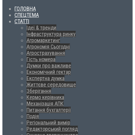
ГОЛОВНА
СПЕЦТЕМА
СТАТТІ
Ідеї & тренди
Інфраструктура ринку
Агромаркетинг
Агрономія Сьогодні
Агрострахування
Гість номера
Думки про важливе
Економічний гектар
Експертна думка
Життєве середовище
Зберігання
Кермо керівника
Механізація АПК
Питання бухгалтерії
Подія
Регіональний вимір
Редакторський погляд