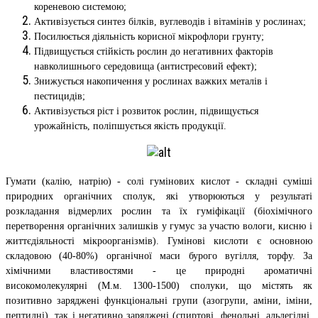
кореневою системою;
Активізується синтез білків, вуглеводів і вітамінів у рослинах;
Посилюється діяльність корисної мікрофлори грунту;
Підвищується стійкість рослин до негативних факторів
навколишнього середовища (антистресовий ефект);
Знижується накопичення у рослинах важких металів і
пестицидів;
Активізується ріст і розвиток рослин, підвищується
урожайність, поліпшується якість продукції.
Гумати (калію, натрію) - солі гумінових кислот - складні суміші
природних органічних сполук, які утворюються у результаті
розкладання відмерлих рослин та їх гуміфікації (біохімічного
перетворення органічних залишків у гумус за участю вологи, кисню і
життєдіяльності мікроорганізмів). Гумінові кислоти є основною
складовою (40-80%) органічної маси бурого вугілля, торфу. За
хімічними властивостями - це природні ароматичні
високомолекулярні (М.м. 1300-1500) сполуки, що містять як
позитивно заряджені функціональні групи (азогрупи, аміни, іміни,
пептидні), так і негативно заряджені (спиртові, фенольні, альдегідні,