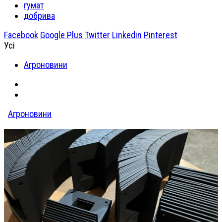
гумат
добрива
Facebook
Google Plus
Twitter
Linkedin
Pinterest
Усі
Агроновини
Агроновини