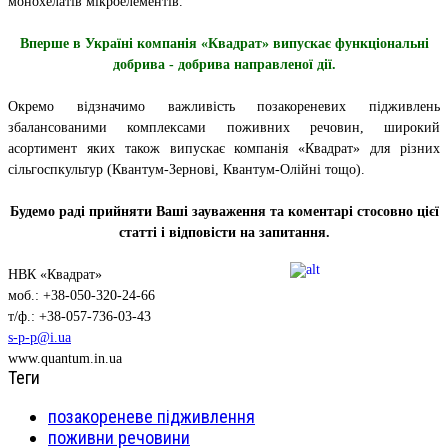
монохелатів мікроелементів.
Вперше в Україні компанія «Квадрат» випускає функціональні
добрива - добрива направленої дії.
Окремо відзначимо важливість позакореневих підживлень
збалансованими комплексами поживних речовин, широкий
асортимент яких також випускає компанія «Квадрат» для різних
сільгоспкультур (Квантум-Зернові, Квантум-Олійні тощо).
Будемо раді прийняти Ваші зауваження та коментарі стосовно цієї
статті і відповісти на запитання.
НВК «Квадрат»
моб.: +38-050-320-24-66
т/ф.: +38-057-736-03-43
s-p-p@i.ua
www.quantum.in.ua
Теги
позакореневе підживлення
поживни речовини