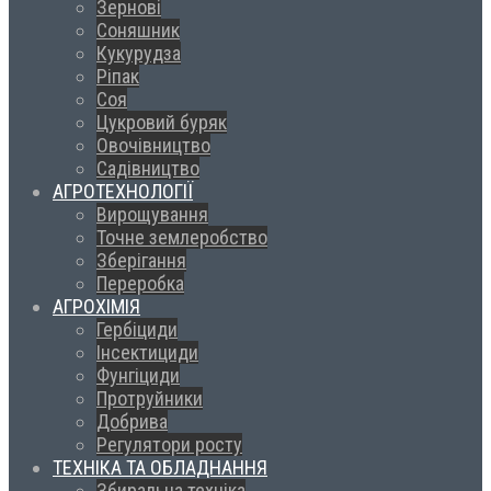
Зернові
Соняшник
Кукурудза
Ріпак
Соя
Цукровий буряк
Овочівництво
Садівництво
АГРОТЕХНОЛОГІЇ
Вирощування
Точне землеробство
Зберігання
Переробка
АГРОХІМІЯ
Гербіциди
Інсектициди
Фунгіциди
Протруйники
Добрива
Регулятори росту
ТЕХНІКА ТА ОБЛАДНАННЯ
Збиральна техніка