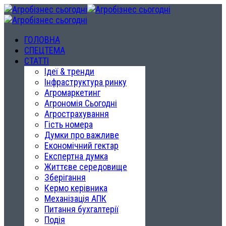
ГОЛОВНА
СПЕЦТЕМА
СТАТТІ
Ідеї & тренди
Інфраструктура ринку
Агромаркетинг
Агрономія Сьогодні
Агрострахування
Гість номера
Думки про важливе
Економічний гектар
Експертна думка
Життєве середовище
Зберігання
Кермо керівника
Механізація АПК
Питання бухгалтерії
Подія