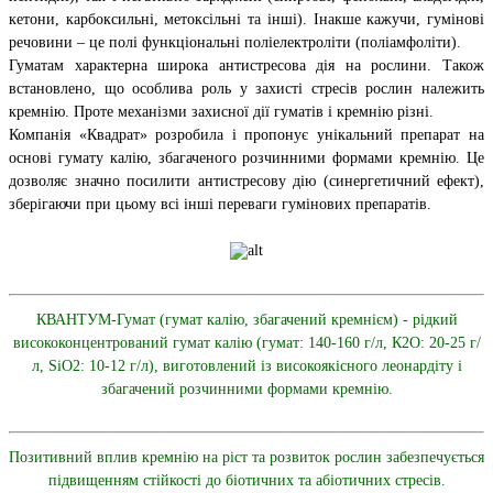
кетони, карбоксильні, метоксільні та інші). Інакше кажучи, гумінові
речовини – це полі функціональні поліелектроліти (поліамфоліти).
Гуматам характерна широка антистресова дія на рослини. Також
встановлено, що особлива роль у захисті стресів рослин належить
кремнію. Проте механізми захисної дії гуматів і кремнію різні.
Компанія «Квадрат» розробила і пропонує унікальний препарат на
основі гумату калію, збагаченого розчинними формами кремнію. Це
дозволяє значно посилити антистресову дію (синергетичний ефект),
зберігаючи при цьому всі інші переваги гумінових препаратів.
КВАНТУМ-Гумат (гумат калію, збагачений кремнієм) - рідкий
висококонцентрований гумат калію (гумат: 140-160 г/л, К2О: 20-25 г/
л, SiO2: 10-12 г/л), виготовлений із високоякісного леонардіту і
збагачений розчинними формами кремнію.
Позитивний вплив кремнію на ріст та розвиток рослин забезпечується
підвищенням стійкості до біотичних та абіотичних стресів.