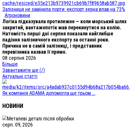
Залізниця не замінила порти: експорт зерна впав на 73%
Агроновини
Логіка підказувала протилежне — коли морський шлях
закритий, вантажопотік мав перекинутися на колію.
Натомість перші дні серпня показали найглибше
падіння залізничного експорту за останні роки.
Причина не в самій залізниці, і представник
перевізника назвав її прямо.
08 серпня 2026
Більше
Завантажити ще (
/
)
Актуальні статті
Як компанія ADAMA допомогла ще трьом ...
НОВИНИ
серп. 09, 2026