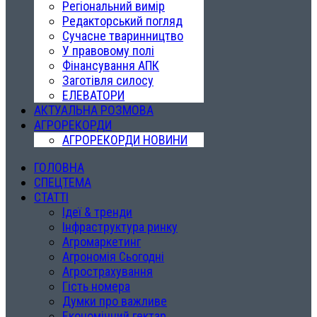
Регіональний вимір
Редакторський погляд
Сучасне тваринництво
У правовому полі
Фінансування АПК
Заготівля силосу
ЕЛЕВАТОРИ
АКТУАЛЬНА РОЗМОВА
АГРОРЕКОРДИ
АГРОРЕКОРДИ НОВИНИ
ГОЛОВНА
СПЕЦТЕМА
СТАТТІ
Ідеї & тренди
Інфраструктура ринку
Агромаркетинг
Агрономія Сьогодні
Агрострахування
Гість номера
Думки про важливе
Економічний гектар