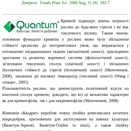
Джерело: Trends Plant Sci. 2006 Aug; 11 (8): 392-7
Кремній підвищує рівень опірності
рослин до будь-яких стресів і не має
токсичного впливу. Таким чином,
основною функцією кремнію у рослині може бути збільшення
стійкості організму до несприятливих умов, що виражається у
потовщенні епідермальних тканин (механічний захист), прискоренні
зростання та розвитку кореневої системи (фізіологічний захист),
зв'язуванні токсичних сполук (хімічний захист) і збільшенні
біохімічної стійкості до стресів (біохімічний захист) (Матиченков,
2008), зниженні дії високих температур (тепловий захист) (Wang і
співавт., 2005).
Різноманітність рослин, що демонструють позитивний відгук на
внесення сполук кремнію, доводить, що всі ці механізми характерні
як для кремнієфілів, так і для некремнієфілів (Матиченков, 2008).
Компанія «Квадрат» виробляє повну лінійку комплексних хелатних
мікродобрив, призначених для застосування на певних культурах
(Квантум-Зернові, Квантум-Олійні та інші), а також лінійку