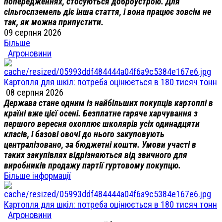
попередженнях, стосуються доброустрою. Для
сільгоспземель діє інша стаття, і вона працює зовсім не
так, як можна припустити.
09 серпня 2026
Більше
Агроновини
Картопля для шкіл: потреба оцінюється в 180 тисяч тонн
08 серпня 2026
Держава стане одним із найбільших покупців картоплі в
країні вже цієї осені. Безплатне гаряче харчування з
першого вересня охоплює школярів усіх одинадцяти
класів, і базові овочі до нього закуповують
централізовано, за бюджетні кошти. Умови участі в
таких закупівлях відрізняються від звичного для
виробників продажу партії гуртовому покупцю.
Більше інформації
Картопля для шкіл: потреба оцінюється в 180 тисяч тонн
Агроновини