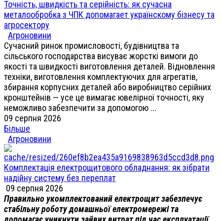
Точність, швидкість та серійність: як сучасна
металообробка з ЧПК допомагает українскому бізнесу та
агросектору
Агроновини
Сучасний ринок промисловості, будівництва та
сільського господарства висуває жорсткі вимоги до
якості та швидкості виготовлення деталей. Відновлення
техніки, виготовлення комплектуючих для агрегатів,
збирання корпусних деталей або виробництво серійних
кронштейнів — усе це вимагає ювелірної точності, яку
неможливо забезпечити за допомогою ...
09 серпня 2026
Більше
Агроновини
Комплектація електрощитового обладнання: як зібрати
надійну систему без переплат
09 серпня 2026
Правильно укомплектований електрощит забезпечує
стабільну роботу домашньої електромережі та
допомагає уникнути зайвих витрат під час експлуатації.