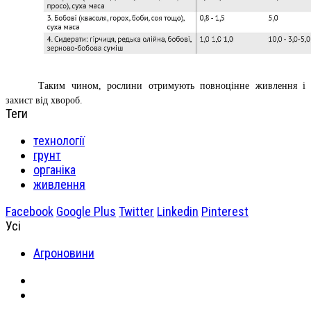
Таким чином, рослини отримують повноцінне живлення і
захист від хвороб.
Теги
технології
грунт
органіка
живлення
Facebook
Google Plus
Twitter
Linkedin
Pinterest
Усі
Агроновини