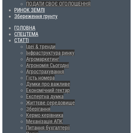
ПОДАТИ СВОЄ ОГОЛОШЕННЯ
РИНОК ЗЕМЛІ
Збереження грунту
ГОЛОВНА
СПЕЦТЕМА
СТАТТІ
Ідеї & тренди
Інфраструктура ринку
Агромаркетинг
Агрономія Сьогодні
Агрострахування
Гість номера
Думки про важливе
Економічний гектар
Експертна думка
Життєве середовище
Зберігання
Кермо керівника
Механізація АПК
Питання бухгалтерії