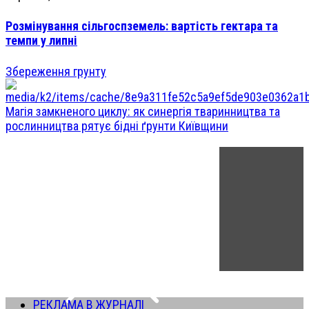
Розмінування сільгоспземель: вартість гектара та
темпи у липні
Збереження грунту
Магія замкненого циклу: як синергія тваринництва та
рослинництва рятує бідні ґрунти Київщини
РЕКЛАМА В ЖУРНАЛІ