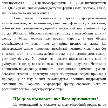
збільшуються в 1,5-2,3, целюлозоруйнуючі – в 1,7-2,8, нітрифікатори
– в 1,8-2,7 разів, збільшуються доступні форми азоту, фосфору, калію,
інших макро- та мікроелементів.
Азот також постачається у ґрунт мікроорганізмами-
азотфіксаторами, які залежно від своєї специфіки можуть фіксувати,
тобто перетворювати молекулярний атмосферний азот в аміачний, від
70 до 200 кг/га. Мікроорганізми далі можуть переробляти аміачну
форму у більш корисну для рослин нітратну. І чим більше
азотфіксаторів у ґрунті, тим активніше працює ця ланка. Це
підтверджено самою природою: незаймані людиною ліси, луки без
внесення азотних та інших добрив з року в рік накопичують велику
рослинну біомасу. У ґрунтах, які роками піддавалися хімізації та
руйнувалися під дією важкої механізації, вона порушена. Негативно
впливають на мікробну активність і несприятливі кліматичні умови.
Завдання аграріїв – повернути родючість ґрунтам, беручи приклад з
природи, у зв’язку з чим рекомендуємо постійно підтримувати
активний фон корисної мікрофлори ґрунту обробкою його та
рослинних решток Біодеструктором стерні.
Що це за препарат і яке його призначення?
Це комплексний за складом та дією мікробний препарат, до