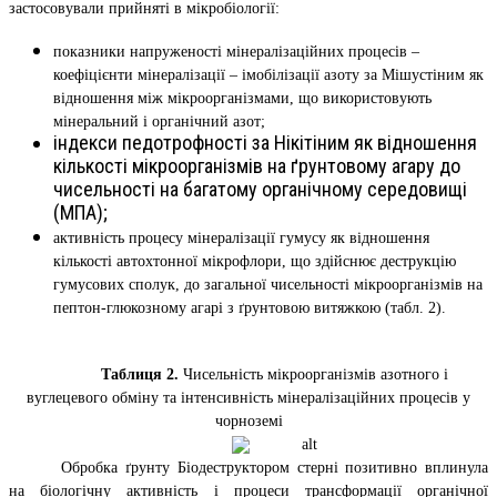
застосовували прийняті в мікробіології:
показники напруженості мінералізаційних процесів –
коефіцієнти мінералізації – імобілізації азоту за Мішустіним як
відношення між мікроорганізмами, що використовують
мінеральний і органічний азот;
індекси педотрофності за Нікітіним як відношення
кількості мікроорганізмів на ґрунтовому агару до
чисельності на багатому органічному середовищі
(МПА);
активність процесу мінералізації гумусу як відношення
кількості автохтонної мікрофлори, що здійснює деструкцію
гумусових сполук, до загальної чисельності мікроорганізмів на
пептон-глюкозному агарі з ґрунтовою витяжкою (табл. 2).
Таблиця 2.
Чисельність мікроорганізмів азотного і
вуглецевого обміну та інтенсивність мінералізаційних процесів у
чорноземі
Обробка ґрунту Біодеструктором стерні позитивно вплинула
на біологічну активність і процеси трансформації органічної