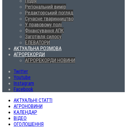
Подія
Регіональний вимір
Редакторський погляд
Сучасне тваринництво
У правовому полі
Фінансування АПК
Заготівля силосу
ЕЛЕВАТОРИ
АКТУАЛЬНА РОЗМОВА
АГРОРЕКОРДИ
АГРОРЕКОРДИ НОВИНИ
Twitter
Youtube
Instagram
Facebook
АКТУАЛЬНІ СТАТТІ
АГРОНОВИНИ
КАЛЕНДАР
ВІДЕО
ОГОЛОШЕННЯ