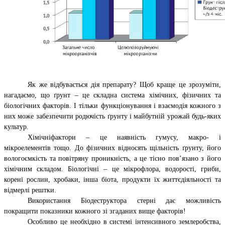
Як же відбувається дія препарату? Щоб краще це зрозуміти,
нагадаємо, що ґрунт – це складна система хімічних, фізичних та
біологічних факторів. І тільки функціонування і взаємодія кожного з
них може забезпечити родючість ґрунту і майбутній урожай будь-яких
культур.
Хімічніфактори – це наявність гумусу, макро- і
мікроелементів тощо. До фізичних відносять щільність ґрунту, його
вологоємкість та повітряну проникність, а це тісно пов’язано з його
хімічним складом. Біологічні – це мікрофлора, водорості, гриби,
корені рослин, хробаки, інша біота, продукти їх життєдіяльності та
відмерлі рештки.
Використання Біодеструктора стерні дає можливість
покращити показники кожного зі згаданих вище факторів!
Особливо це необхідно в системі інтенсивного землеробства,