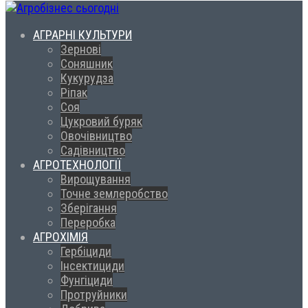
АГРАРНІ КУЛЬТУРИ
Зернові
Соняшник
Кукурудза
Ріпак
Соя
Цукровий буряк
Овочівництво
Садівництво
АГРОТЕХНОЛОГІЇ
Вирощування
Точне землеробство
Зберігання
Переробка
АГРОХІМІЯ
Гербіциди
Інсектициди
Фунгіциди
Протруйники