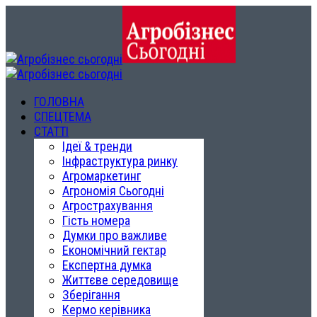
ГОЛОВНА
СПЕЦТЕМА
СТАТТІ
Ідеї & тренди
Інфраструктура ринку
Агромаркетинг
Агрономія Сьогодні
Агрострахування
Гість номера
Думки про важливе
Економічний гектар
Експертна думка
Життєве середовище
Зберігання
Кермо керівника