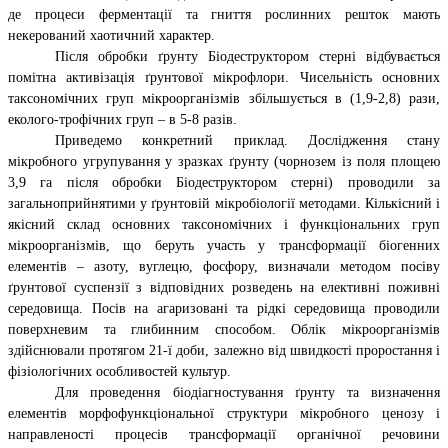
де процеси ферментації та гниття рослинних решток мають
некерований хаотичний характер.
Після обробки ґрунту Біодеструктором стерні відбувається
помітна активізація ґрунтової мікрофлори. Чисельність основних
таксономічних груп мікроорганізмів збільшується в (1,9-2,8) рази,
еколого-трофічних груп – в 5-8 разів.
Приведемо конкретний приклад. Дослідження стану
мікробного угрупування у зразках ґрунту (чорнозем із поля площею
3,9 га після обробки Біодеструктором стерні) проводили за
загальноприйнятими у ґрунтовій мікробіології методами. Кількісний і
якісний склад основних таксономічних і функціональних груп
мікроорганізмів, що беруть участь у трансформації біогенних
елементів – азоту, вуглецю, фосфору, визначали методом посіву
ґрунтової суспензії з відповідних розведень на елективні поживні
середовища. Посів на агаризовані та рідкі середовища проводили
поверхневим та глибинним способом. Облік мікроорганізмів
здійснювали протягом 21-ї доби, залежно від швидкості проростання і
фізіологічних особливостей культур.
Для проведення біодіагностування ґрунту та визначення
елементів морфофункціональної структури мікробного ценозу і
направленості процесів трансформації органічної речовини