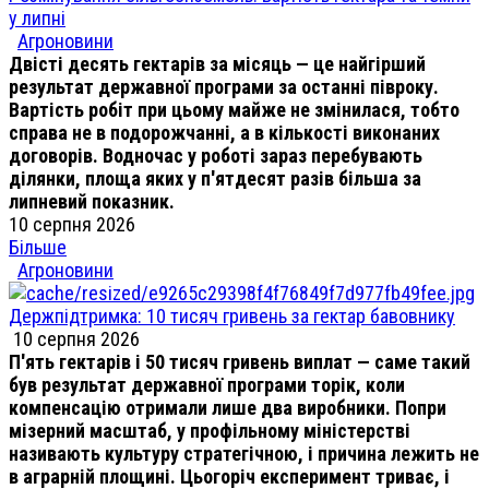
у липні
Агроновини
Двісті десять гектарів за місяць — це найгірший
результат державної програми за останні півроку.
Вартість робіт при цьому майже не змінилася, тобто
справа не в подорожчанні, а в кількості виконаних
договорів. Водночас у роботі зараз перебувають
ділянки, площа яких у п'ятдесят разів більша за
липневий показник.
10 серпня 2026
Більше
Агроновини
Держпідтримка: 10 тисяч гривень за гектар бавовнику
10 серпня 2026
П'ять гектарів і 50 тисяч гривень виплат — саме такий
був результат державної програми торік, коли
компенсацію отримали лише два виробники. Попри
мізерний масштаб, у профільному міністерстві
називають культуру стратегічною, і причина лежить не
в аграрній площині. Цьогоріч експеримент триває, і