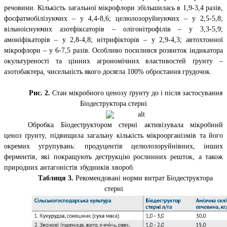
речовини. Кількість загальної мікрофлори збільшилась в 1,9-3,4 разів,
фосфатмобілізуючих – у 4,4-8,6; целюлозоруйнуючих – у 2,5-5,8;
вільноіснуючих азотфіксаторів – олігонітрофілів – у 3,3-5,9;
амоніфікаторів – у 2,8-4,8; нітрифікторів – у 2,9-4,3; автохтонної
мікрофлори – у 6-7,5 разів. Особливо посилився розвиток індикатора
окультуреності та цінних агрономічних властивостей ґрунту –
азотобактера, чисельність якого досягла 100% обростання грудочок.
Рис. 2.
Стан мікробного ценозу ґрунту до і після застосування
Біодеструктора стерні
Обробка Біодеструктором стерні активізувала мікробний
ценоз ґрунту, підвищила загальну кількість мікроорганізмів та його
окремих угрупувань: продуцентів целюлозоруйнівних, інших
ферментів, які покращують деструкцію рослинних решток, а також
природних антагоністів збудників хвороб.
Таблиця 3.
Рекомендовані норми витрат Біодеструктора
стерні