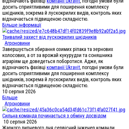
відзначають фахівці
компанії Ukravit
, погодні умови були
досить сприятливими для поширення комплексу
шкідників, зокрема й лускокрилих видів, контроль яких
відзначається підвищеною складністю.
Більше інформації
Тривалий захист від лускокрилих шкідників
Агроновини
Завершується збирання озимих ріпака та зернових
колосових, а от за врожай кукурудзи та соняшника
аграріям ще доведеться поборотися. Адже, як
відзначають фахівці
компанії Ukravit
, погодні умови були
досить сприятливими для поширення комплексу
шкідників, зокрема й лускокрилих видів, контроль яких
відзначається підвищеною складністю.
10 серпня 2026
Більше
Агроновини
Сильна команда починається з обміну досвідом
10 серпня 2026
Жаркого липневого дня сервісний інженер команди