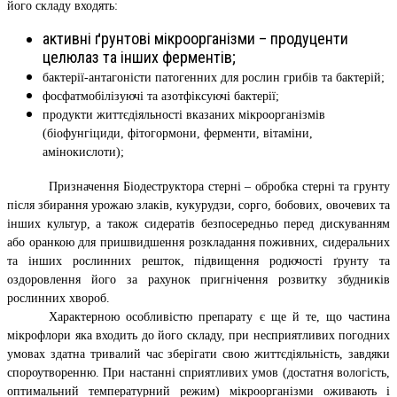
його складу входять:
активні ґрунтові мікроорганізми – продуценти
целюлаз та інших ферментів;
бактерії-антагоністи патогенних для рослин грибів та бактерій;
фосфатмобілізуючі та азотфіксуючі бактерії;
продукти життєдіяльності вказаних мікроорганізмів
(біофунгіциди, фітогормони, ферменти, вітаміни,
амінокислоти);
Призначення Біодеструктора стерні – обробка стерні та грунту
після збирання урожаю злаків, кукурудзи, сорго, бобових, овочевих та
інших культур, а також сидератів безпосередньо перед дискуванням
або оранкою для пришвидшення розкладання поживних, сидеральних
та інших рослинних решток, підвищення родючості ґрунту та
оздоровлення його за рахунок пригнічення розвитку збудників
рослинних хвороб.
Характерною особливістю препарату є ще й те, що частина
мікрофлори яка входить до його складу, при несприятливих погодних
умовах здатна тривалий час зберігати свою життєдіяльність, завдяки
спороутворенню. При настанні сприятливих умов (достатня вологість,
оптимальний температурний режим) мікроорганізми оживають і