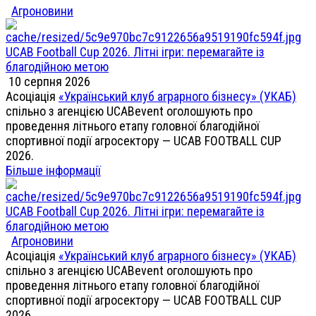
Агроновини
UCAB Football Cup 2026. Літні ігри: перемагайте із
благодійною метою
10 серпня 2026
Асоціація
«Український клуб аграрного бізнесу» (УКАБ)
спільно з агенцією UCABevent оголошують про
проведення літнього етапу головної благодійної
спортивної події агросектору — UCAB FOOTBALL CUP
2026.
Більше інформації
UCAB Football Cup 2026. Літні ігри: перемагайте із
благодійною метою
Агроновини
Асоціація
«Український клуб аграрного бізнесу» (УКАБ)
спільно з агенцією UCABevent оголошують про
проведення літнього етапу головної благодійної
спортивної події агросектору — UCAB FOOTBALL CUP
2026.