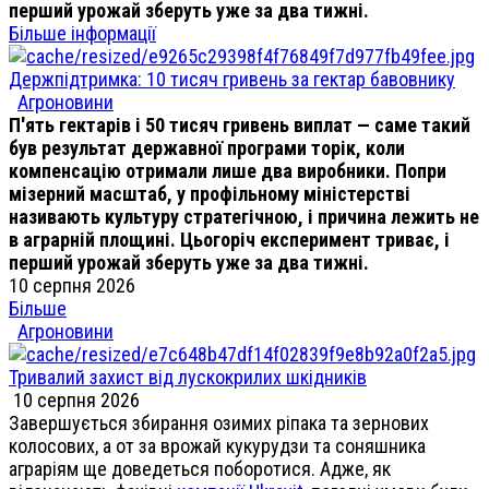
перший урожай зберуть уже за два тижні.
Більше інформації
Держпідтримка: 10 тисяч гривень за гектар бавовнику
Агроновини
П'ять гектарів і 50 тисяч гривень виплат — саме такий
був результат державної програми торік, коли
компенсацію отримали лише два виробники. Попри
мізерний масштаб, у профільному міністерстві
називають культуру стратегічною, і причина лежить не
в аграрній площині. Цьогоріч експеримент триває, і
перший урожай зберуть уже за два тижні.
10 серпня 2026
Більше
Агроновини
Тривалий захист від лускокрилих шкідників
10 серпня 2026
Завершується збирання озимих ріпака та зернових
колосових, а от за врожай кукурудзи та соняшника
аграріям ще доведеться поборотися. Адже, як