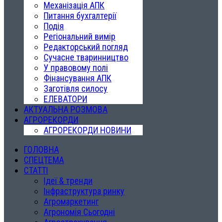
Механізація АПК
Питання бухгалтерії
Подія
Регіональний вимір
Редакторський погляд
Сучасне тваринництво
У правовому полі
Фінансування АПК
Заготівля силосу
ЕЛЕВАТОРИ
АКТУАЛЬНА РОЗМОВА
АГРОРЕКОРДИ
АГРОРЕКОРДИ НОВИНИ
ГОЛОВНА
СПЕЦТЕМА
СТАТТІ
Ідеї & тренди
Інфраструктура ринку
Агромаркетинг
Агрономія Сьогодні