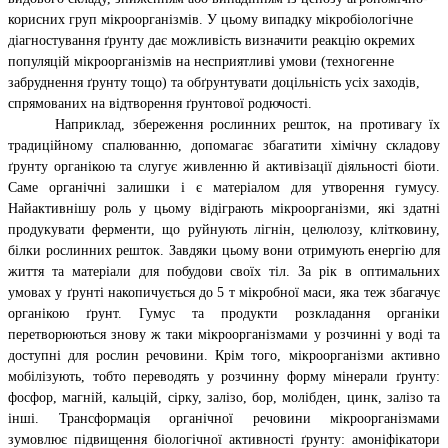
корисних груп мікроорганізмів. У цьому випадку мікробіологічне
діагностування ґрунту дає можливість визначити реакцію окремих
популяцій мікроорганізмів на несприятливі умови (техногенне
забруднення ґрунту тощо) та обґрунтувати доцільність усіх заходів,
спрямованих на відтворення ґрунтової родючості.
Наприклад, збереження рослинних решток, на противагу їх
традиційному спалюванню, допомагає збагатити хімічну складову
ґрунту органікою та слугує живленню й активізації діяльності біоти.
Саме органічні залишки і є матеріалом для утворення гумусу.
Найактивнішу роль у цьому відіграють мікроорганізми, які здатні
продукувати ферменти, що руйнують лігнін, целюлозу, клітковину,
білки рослинних решток. Завдяки цьому вони отримують енергію для
життя та матеріали для побудови своїх тіл. За рік в оптимальних
умовах у ґрунті накопичується до 5 т мікробної маси, яка теж збагачує
органікою ґрунт. Гумус та продукти розкладання органіки
перетворюються знову ж таки мікроорганізмами у розчинні у воді та
доступні для рослин речовини. Крім того, мікроорганізми активно
мобілізують, тобто переводять у розчинну форму мінерали ґрунту:
фосфор, магній, кальцій, сірку, залізо, бор, молібден, цинк, залізо та
інші. Трансформація органічної речовини мікроорганізмами
зумовлює підвищення біологічної активності ґрунту: амоніфікатори