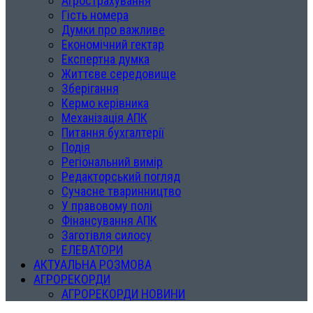
Агрострахування
Гість номера
Думки про важливе
Економічний гектар
Експертна думка
Життєве середовище
Зберігання
Кермо керівника
Механізація АПК
Питання бухгалтерії
Подія
Регіональний вимір
Редакторський погляд
Сучасне тваринництво
У правовому полі
Фінансування АПК
Заготівля силосу
ЕЛЕВАТОРИ
АКТУАЛЬНА РОЗМОВА
АГРОРЕКОРДИ
АГРОРЕКОРДИ НОВИНИ