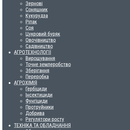
Зернові
Соняшник
Кукурудза
Ріпак
Соя
Цукровий буряк
Овочівництво
Садівництво
АГРОТЕХНОЛОГІЇ
Вирощування
Точне землеробство
Зберігання
Переробка
АГРОХІМІЯ
Гербіциди
Інсектициди
Фунгіциди
Протруйники
Добрива
Регулятори росту
ТЕХНІКА ТА ОБЛАДНАННЯ