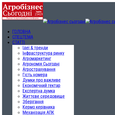
ГОЛОВНА
СПЕЦТЕМА
СТАТТІ
Ідеї & тренди
Інфраструктура ринку
Агромаркетинг
Агрономія Сьогодні
Агрострахування
Гість номера
Думки про важливе
Економічний гектар
Експертна думка
Життєве середовище
Зберігання
Кермо керівника
Механізація АПК