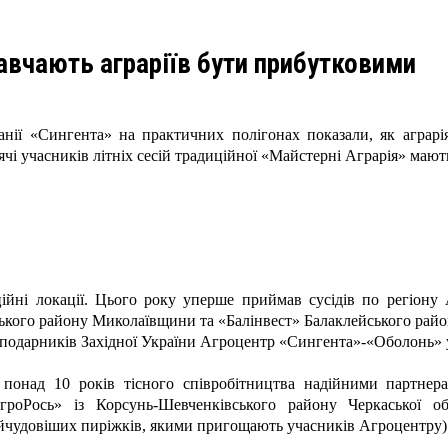
навчають аграріїв бути прибутковими
анії «Сингента» на практичних полігонах показали, як аграрі
ячі учасників літніх сесій традиційної «Майстерні Аграрія» мают
ійні локації. Цього року уперше приймав сусідів по регіону
ського району Миколаївщини та «Балінвест» Балаклейського район
осподарників Західної України Агроцентр «Сингента»-«Оболонь» 
 понад 10 років тісного співробітництва надійними партне
гроРось» із Корсунь-Шевченківського району Черкаської об
йчудовіших пиріжків, якими пригощають учасників Агроцентру)