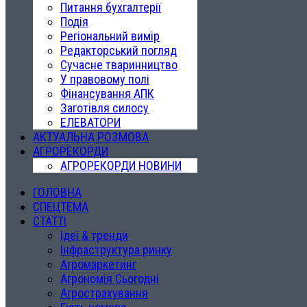
Питання бухгалтерії
Подія
Регіональний вимір
Редакторський погляд
Сучасне тваринництво
У правовому полі
Фінансування АПК
Заготівля силосу
ЕЛЕВАТОРИ
АКТУАЛЬНА РОЗМОВА
АГРОРЕКОРДИ
АГРОРЕКОРДИ НОВИНИ
ГОЛОВНА
СПЕЦТЕМА
СТАТТІ
Ідеї & тренди
Інфраструктура ринку
Агромаркетинг
Агрономія Сьогодні
Агрострахування