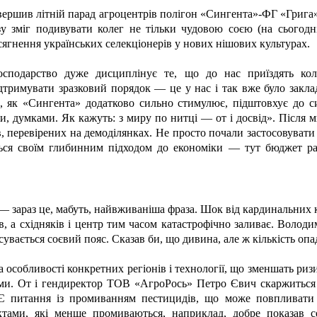
вершив літній парад агроцентрів полігон «Сингента»-
ФГ «Грига»
зу зміг подивувати колег не тільки чудовою соєю (на сьогодн
сягнення українських селекціонерів у нових нішових культурах.
осподарство дуже дисциплінує те, що до нас приїздять кол
римувати зразковий порядок — це у нас і так вже було заклад
 як «Сингента» додатково сильно стимулює, підштовхує до сис
и, думками. Як кажуть: з миру по нитці — от і досвід». Після м
в, перевірених на демоділянках. Не просто почали застосовувати
ється своїм глибинним підходом до економіки — тут бюджет ра
, — зараз це, мабуть, найвживаніша фраза. Шок від кардинальних
 а східняків і центр тим часом катастрофічно заливає. Володими
есувається соєвий пояс. Сказав би, що дивина, але ж кількість оп
особливості конкретних регіонів і технології, що зменшать риз
ими. От і гендиректор ТОВ «АгроРось» Петро Євич скаржиться
«Є питання із промиванням пестицидів, що може повпливати
ктами, які менше промиваються, наприклад, добре показав с