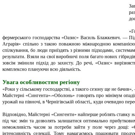
За
ра
до
«Г
фермерського господарства «Оазис» Василь Блажкевич. — Підт
Аграрія» спільно з такою поважною міжнародною компанією,
спілкування, бо люди приїздять з різними підходами, системам
результати. Взяли на свої виробничі поля багато нових гібриді
зовсім змінили підхід до захисту. До речі, «Оазис» вирізня
комплексно плануючи всю діяльність.
Увага особливостям регіону
«Роки у сільському господарстві, а такого сезону ще не бачив»
Майстерні «Сингента»-«Оболонь» говорять про мінімум опадів,
урожай на півночі, в Чернігівській області,, куди очевидно пер
Відповідно, Майстерні «Сингенти» найперше роблять ставку на 
під час змін та дозволять залишатися оптимально прибутков
неможливість часом за потреби зайти у поле через дощі: 
інтенсивність селекції. Тому намагаємось працювати проду