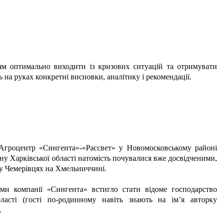
ям оптимально виходити із кризових ситуацій та отримувати
ь на руках конкретні висновки, аналітику і рекомендації.
 Агроцентр «Сингента»-«Рассвет» у Новомосковському районі
у Харківської області натомість почувалися вже досвідченими,
у Чемерівцях на Хмельниччині.
рами компанії «Сингента»
встигло стати відоме господарство
ласті (гості по-родинному навіть знають на ім’я авторку
.