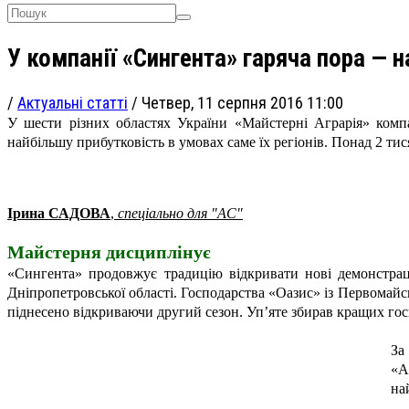
У компанії «Сингента» гаряча пора — 
/
Актуальні статті
/
Четвер, 11 серпня 2016 11:00
У шести різних областях України «Майстерні Аграрія» комп
найбільшу прибутковість в умовах саме їх регіонів. Понад 2 тис
Ірина САДОВА
,
спеціально для "АС"
Майстерня дисциплінує
«Сингента» продовжує традицію відкривати нові демонстрац
Дніпропетровської області. Господарства «Оазис» із Первомай
піднесено відкриваючи другий сезон. Уп’яте збирав кращих г
За
«А
на