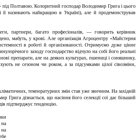
 під Полтавою. Колоритний господар Володимир Грига і цього
і її називають найкращою в Україні), але й продемонстрував
еги, партнери, багато професіоналів, — говорить керівник
ено, мабуть, у крові. Але організація Агроцентру «Майстерня
темності в роботі й організованості. Отримуємо дуже цінне
инулорічного заходу господарство відчуло на собі його реальні
 нові препарати, але на деяких культурах, пшениці і соняшнику,
хують не сезоном чи роком, а за підсумками цілої сівозміни,
 кліматичних, температурних змін став уже звичним. На західній
р Грига дізнається, що насіння його селекції сої дає більший
адів підтверджує тенденцію.
ики
 на
 на
ебе