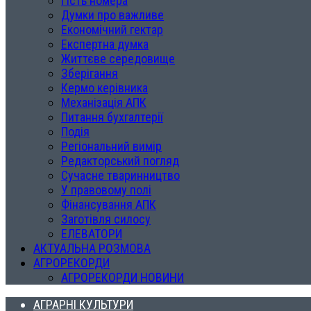
Гість номера
Думки про важливе
Економічний гектар
Експертна думка
Життєве середовище
Зберігання
Кермо керівника
Механізація АПК
Питання бухгалтерії
Подія
Регіональний вимір
Редакторський погляд
Сучасне тваринництво
У правовому полі
Фінансування АПК
Заготівля силосу
ЕЛЕВАТОРИ
АКТУАЛЬНА РОЗМОВА
АГРОРЕКОРДИ
АГРОРЕКОРДИ НОВИНИ
АГРАРНІ КУЛЬТУРИ