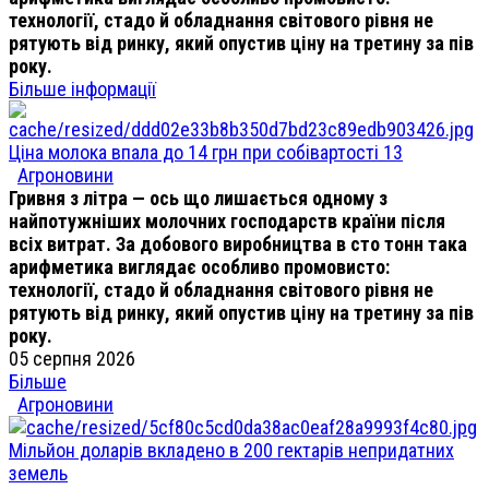
технології, стадо й обладнання світового рівня не
рятують від ринку, який опустив ціну на третину за пів
року.
Більше інформації
Ціна молока впала до 14 грн при собівартості 13
Агроновини
Гривня з літра — ось що лишається одному з
найпотужніших молочних господарств країни після
всіх витрат. За добового виробництва в сто тонн така
арифметика виглядає особливо промовисто:
технології, стадо й обладнання світового рівня не
рятують від ринку, який опустив ціну на третину за пів
року.
05 серпня 2026
Більше
Агроновини
Мільйон доларів вкладено в 200 гектарів непридатних
земель