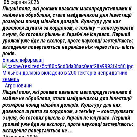
05 серпня 2026
Піщані поля, які роками вважали малопродуктивними й
майже не обробляли, стали майданчиком для інвестиції
розміром понад мільйон доларів. Культуру для них
довелося шукати за кордоном, а техніку — конструювати
з нуля, бо готових рішень в Україні не існувало. Перший
урожай уже йде на експорт, проте науковці застерігають:
вкладення повертаються не раніше ніж через п'ять-шість
років.
Більше інформації
Мільйон доларів вкладено в 200 гектарів непридатних
земель
Агроновини
Піщані поля, які роками вважали малопродуктивними й
майже не обробляли, стали майданчиком для інвестиції
розміром понад мільйон доларів. Культуру для них
довелося шукати за кордоном, а техніку — конструювати
з нуля, бо готових рішень в Україні не існувало. Перший
урожай уже йде на експорт, проте науковці застерігають:
вкладення повертаються не ...
05 серпня 2026