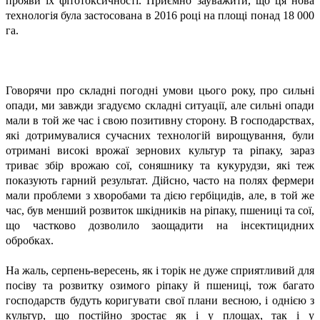
прояви їх фітотоксичності. Приємно зауважити, що ця нова
технологія була застосована в 2016 році на площі понад 18 000
га.
Говорячи про складні погодні умови цього року, про сильні
опади, ми завжди згадуємо складні ситуації, але сильні опади
мали в той же час і свою позитивну сторону. В господарствах,
які дотримувалися сучасних технологій вирощування, були
отримані високі врожаї зернових культур та ріпаку, зараз
триває збір врожаю сої, соняшнику та кукурудзи, які теж
показують гарний результат. Дійсно, часто на полях фермери
мали проблеми з хворобами та дією гербіцидів, але, в той же
час, був менший розвиток шкідників на ріпаку, пшениці та сої,
що частково дозволило заощадити на інсектицидних
обробках.
На жаль, серпень-вересень, як і торік не дуже сприятливий для
посіву та розвитку озимого ріпаку й пшениці, тож багато
господарств будуть коригувати свої плани весною, і однією з
культур, що постійно зростає як і у площах, так і у