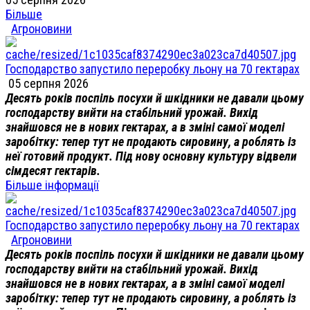
Більше
Агроновини
Господарство запустило переробку льону на 70 гектарах
05 серпня 2026
Десять років поспіль посухи й шкідники не давали цьому
господарству вийти на стабільний урожай. Вихід
знайшовся не в нових гектарах, а в зміні самої моделі
заробітку: тепер тут не продають сировину, а роблять із
неї готовий продукт. Під нову основну культуру відвели
сімдесят гектарів.
Більше інформації
Господарство запустило переробку льону на 70 гектарах
Агроновини
Десять років поспіль посухи й шкідники не давали цьому
господарству вийти на стабільний урожай. Вихід
знайшовся не в нових гектарах, а в зміні самої моделі
заробітку: тепер тут не продають сировину, а роблять із