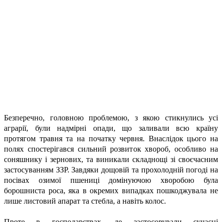
Безперечно, головною проблемою, з якою стикнулись усі
аграрії, були надмірні опади, що заливали всю країну
протягом травня та на початку червня. Внаслідок цього на
полях спостерігався сильний розвиток хвороб, особливо на
соняшнику і зернових, та виникали складнощі зі своєчасним
застосуванням ЗЗР. Завдяки дощовій та прохолодній погоді на
посівах озимої пшениці домінуючою хворобою була
борошниста роса, яка в окремих випадках пошкоджувала не
лише листовий апарат та стебла, а навіть колос.
Проте в господарствах, де застосовували сучасні