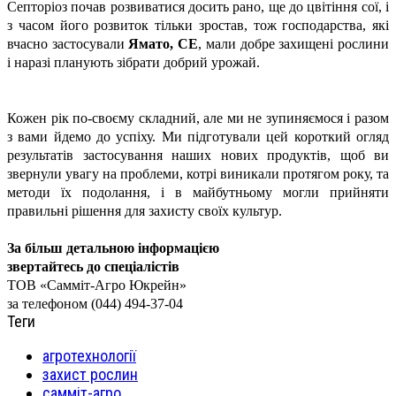
Септоріоз почав розвиватися досить рано, ще до цвітіння сої, і
з часом його розвиток тільки зростав, тож господарства, які
вчасно застосували
Ямато, СЕ
, мали добре захищені рослини
і наразі планують зібрати добрий урожай.
Кожен рік по-своєму складний, але ми не зупиняємося і разом
з вами йдемо до успіху. Ми підготували цей короткий огляд
результатів застосування наших нових продуктів, щоб ви
звернули увагу на проблеми, котрі виникали протягом року, та
методи їх подолання, і в майбутньому могли прийняти
правильні рішення для захисту своїх культур.
За більш детальною інформацією
звертайтесь до спеціалістів
ТОВ «Самміт-Агро Юкрейн»
за телефоном (044) 494-37-04
Теги
агротехнології
захист рослин
самміт-агро