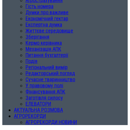
Агрострахування
Гість номера
Думки про важливе
Економічний гектар
Експертна думка
Життєве середовище
Зберігання
Кермо керівника
Механізація АПК
Питання бухгалтерії
Подія
Регіональний вимір
Редакторський погляд
Сучасне тваринництво
У правовому полі
Фінансування АПК
Заготівля силосу
ЕЛЕВАТОРИ
АКТУАЛЬНА РОЗМОВА
АГРОРЕКОРДИ
АГРОРЕКОРДИ НОВИНИ