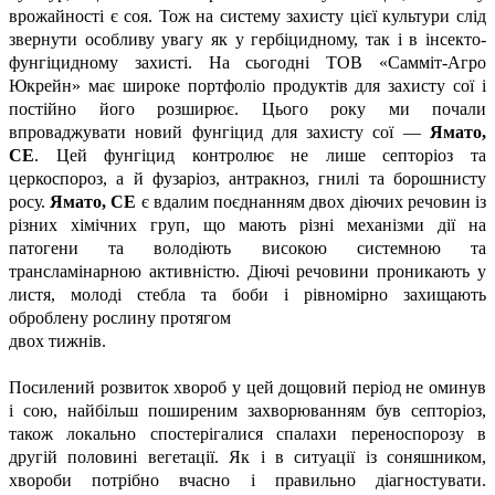
врожайності є соя. Тож на систему захисту цієї культури слід
звернути особливу увагу як у гербіцидному, так і в інсекто-
фунгіцидному захисті. На сьогодні ТОВ «Самміт-Агро
Юкрейн» має широке портфоліо продуктів для захисту сої і
постійно його розширює. Цього року ми почали
впроваджувати новий фунгіцид для захисту сої —
Ямато,
СЕ
. Цей фунгіцид контролює не лише септоріоз та
церкоспороз, а й фузаріоз, антракноз, гнилі та борошнисту
росу.
Ямато, СЕ
є вдалим поєднанням двох діючих речовин із
різних хімічних груп, що мають різні механізми дії на
патогени та володіють високою системною та
трансламінарною активністю. Діючі речовини проникають у
листя, молоді стебла та боби і рівномірно захищають
оброблену рослину протягом
двох тижнів.
Посилений розвиток хвороб у цей дощовий період не оминув
і сою, найбільш поширеним захворюванням був септоріоз,
також локально спостерігалися спалахи переноспорозу в
другій половині вегетації. Як і в ситуації із соняшником,
хвороби потрібно вчасно і правильно діагностувати.