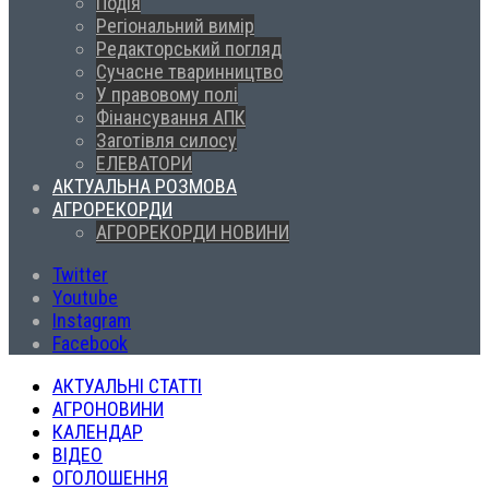
Подія
Регіональний вимір
Редакторський погляд
Сучасне тваринництво
У правовому полі
Фінансування АПК
Заготівля силосу
ЕЛЕВАТОРИ
АКТУАЛЬНА РОЗМОВА
АГРОРЕКОРДИ
АГРОРЕКОРДИ НОВИНИ
Twitter
Youtube
Instagram
Facebook
АКТУАЛЬНІ СТАТТІ
АГРОНОВИНИ
КАЛЕНДАР
ВІДЕО
ОГОЛОШЕННЯ