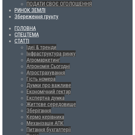
ПОДАТИ СВОЄ ОГОЛОШЕННЯ
РИНОК ЗЕМЛІ
Збереження грунту
ГОЛОВНА
СПЕЦТЕМА
СТАТТІ
Ідеї & тренди
Інфраструктура ринку
Агромаркетинг
Агрономія Сьогодні
Агрострахування
Гість номера
Думки про важливе
Економічний гектар
Експертна думка
Життєве середовище
Зберігання
Кермо керівника
Механізація АПК
Питання бухгалтерії