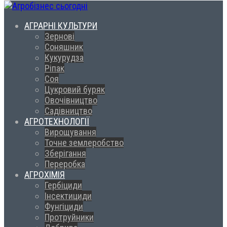
АГРАРНІ КУЛЬТУРИ
Зернові
Соняшник
Кукурудза
Ріпак
Соя
Цукровий буряк
Овочівництво
Садівництво
АГРОТЕХНОЛОГІЇ
Вирощування
Точне землеробство
Зберігання
Переробка
АГРОХІМІЯ
Гербіциди
Інсектициди
Фунгіциди
Протруйники