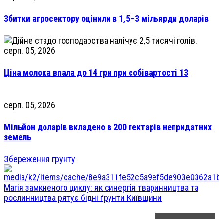
Збитки агросектору оцінили в 1,5–3 мільярди доларів
серп. 05, 2026
Ціна молока впала до 14 грн при собівартості 13
серп. 05, 2026
Мільйон доларів вкладено в 200 гектарів непридатних
земель
Збереження грунту
Магія замкненого циклу: як синергія тваринництва та
рослинництва рятує бідні ґрунти Київщини