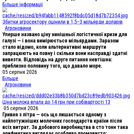
Більше інформації
Збитки агросектору оцінили в 1,5–3 мільярди доларів
Агроновини
Уперше названо ціну нинішньої логістичної кризи для
галузі — і вона вимірюється мільярдами. Заразом
стало відомо, коли альтернативні маршрути
запрацюють на повну і скільки вони насправді здатні
вивезти. Відповідь на друге питання невтішна:
приблизно половину того, що давало море.
05 серпня 2026
Більше
Агроновини
Ціна молока впала до 14 грн при собівартості 13
05 серпня 2026
Гривня з літра — ось що лишається одному з
найпотужніших молочних господарств країни після
всіх витрат. За добового виробництва в сто тонн така
арифметика виглядає особливо промовисто: