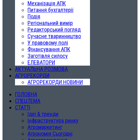
Механізація АПК
Питання бухгалтерії
Подія
Регіональний вимір
Редакторський погляд
Сучасне тваринництво
У правовому полі
Фінансування АПК
Заготівля силосу
ЕЛЕВАТОРИ
АКТУАЛЬНА РОЗМОВА
АГРОРЕКОРДИ
АГРОРЕКОРДИ НОВИНИ
ГОЛОВНА
СПЕЦТЕМА
СТАТТІ
Ідеї & тренди
Інфраструктура ринку
Агромаркетинг
Агрономія Сьогодні