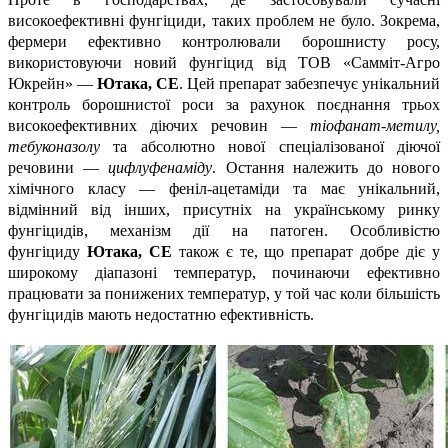
високоефективні фунгіциди, таких проблем не було. Зокрема,
фермери ефективно контролювали борошнисту росу,
використовуючи новий фунгіцид від ТОВ «Самміт-Агро
Юкрейн» —
Ютака, СЕ
. Цей препарат забезпечує унікальний
контроль борошнистої роси за рахунок поєднання трьох
високоефективних діючих речовин —
тіофанат-метилу,
тебуконазолу
та абсолютно нової спеціалізованої діючої
речовини —
цифлуфенаміду
. Остання належить до нового
хімічного класу — феніл-ацетаміди та має унікальний,
відмінний від інших, присутніх на українському ринку
фунгіцидів, механізм дії на патоген. Особливістю
фунгіциду
Ютака, СЕ
також є те, що препарат добре діє у
широкому діапазоні температур, починаючи ефективно
працювати за понижених температур, у той час коли більшість
фунгіцидів мають недостатню ефективність.