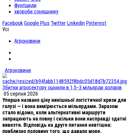
фунгіциди
хвороби соняшнику
Facebook
Google Plus
Twitter
Linkedin
Pinterest
Усі
Агроновини
Агроновини
Збитки агросектору оцінили в 1,5–3 мільярди доларів
05 серпня 2026
Уперше названо ціну нинішньої логістичної кризи для
галузі — і вона вимірюється мільярдами. Заразом
стало відомо, коли альтернативні маршрути
запрацюють на повну і скільки вони насправді здатні
вивезти. Відповідь на друге питання невтішна:
приблизно половину того, що давало море.