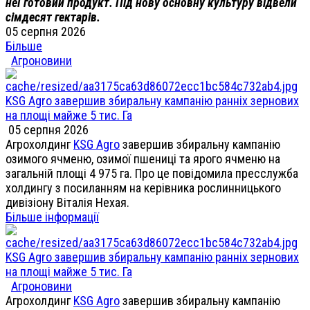
неї готовий продукт. Під нову основну культуру відвели
сімдесят гектарів.
05 серпня 2026
Більше
Агроновини
KSG Agro завершив збиральну кампанію ранніх зернових
на площі майже 5 тис. Га
05 серпня 2026
Агрохолдинг
KSG Agro
завершив збиральну кампанію
озимого ячменю, озимої пшениці та ярого ячменю на
загальній площі 4 975 га. Про це повідомила пресслужба
холдингу з посиланням на керівника рослинницького
дивізіону Віталія Нехая.
Більше інформації
KSG Agro завершив збиральну кампанію ранніх зернових
на площі майже 5 тис. Га
Агроновини
Агрохолдинг
KSG Agro
завершив збиральну кампанію