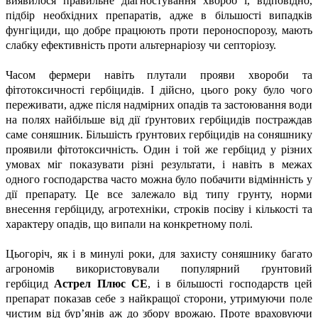
виявилося правильне діагностування хвороб і, відповідно,
підбір необхідних препаратів, адже в більшості випадків
фунгіциди, що добре працюють проти пероноспорозу, мають
слабку ефективність проти альтернаріозу чи септоріозу.
Часом фермери навіть плутали прояви хвороби та
фітотоксичності гербіцидів. І дійсно, цього року було чого
переживати, адже після надмірних опадів та застоювання води
на полях найбільше від дії ґрунтових гербіцидів постраждав
саме соняшник. Більшість ґрунтових гербіцидів на соняшнику
проявили фітотоксичність. Один і той же гербіцид у різних
умовах міг показувати різні результати, і навіть в межах
одного господарства часто можна було побачити відмінність у
дії препарату. Це все залежало від типу грунту, норми
внесення гербіциду, агротехніки, строків посіву і кількості та
характеру опадів, що випали на конкретному полі.
Цьогоріч, як і в минулі роки, для захисту соняшнику багато
агрономів використовували популярний ґрунтовий
гербіцид
Астрел Плюс СЕ
, і в більшості господарств цей
препарат показав себе з найкращої сторони, утримуючи поле
чистим від бур’янів аж до збору врожаю. Проте враховуючи