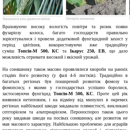
Враховуючи високу вологість повітря та ризик появи
фузаріозу колоса, багато господарств правильно
зорієнтувалися і провели додатковий фунгіцидний захист у
період цвітіння, використовуючи вже традиційну
суміш
Топсін-М 500, КС
та
Ікарус 250, ЕВ
, що дало
можливість отримати високий і якісний урожай.
На соняшнику також масово проявлялися хвороби на ранніх
стадіях його розвитку (у фазі 4-6 листків). Традиційно в
багатьох регіонах був поширений розвиток фомозу та
фомопсису, з якими у господарствах успішно боролися,
застосовуючи фунгіцид
Топсін-М 500, КС
. Проте цей рік
виявився нетиповим, і на відміну від минулих в окремих
регіонах найбільшої шкоди завдавали плямистості, викликані
септоріозом та альтернаріозом. Пероноспороз також цього
року завдавав шкоди на посівах соняшнику, але розвиток не
мав масового характеру. Найбільшою проблемою для аграріїв