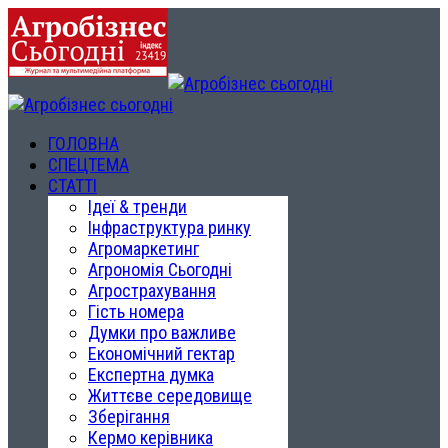
ГОЛОВНА
СПЕЦТЕМА
СТАТТІ
Ідеї & тренди
Інфраструктура ринку
Агромаркетинг
Агрономія Сьогодні
Агрострахування
Гість номера
Думки про важливе
Економічний гектар
Експертна думка
Життєве середовище
Зберігання
Кермо керівника