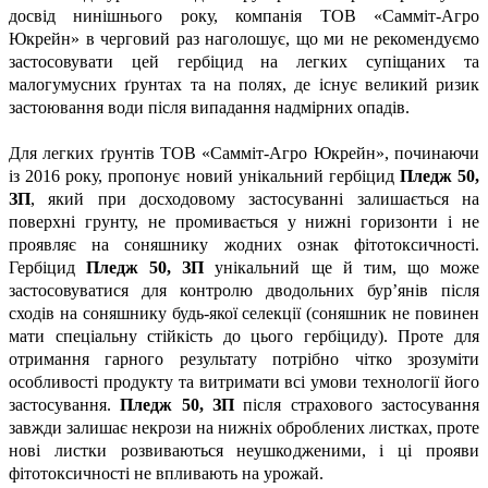
досвід нинішнього року, компанія ТОВ «Самміт-Агро
Юкрейн» в черговий раз наголошує, що ми не рекомендуємо
застосовувати цей гербіцид на легких супіщаних та
малогумусних ґрунтах та на полях, де існує великий ризик
застоювання води після випадання надмірних опадів.
Для легких ґрунтів ТОВ «Самміт-Агро Юкрейн», починаючи
із 2016 року, пропонує новий унікальний гербіцид
Пледж 50,
ЗП
, який при досходовому застосуванні залишається на
поверхні грунту, не промивається у нижні горизонти і не
проявляє на соняшнику жодних ознак фітотоксичності.
Гербіцид
Пледж 50, ЗП
унікальний ще й тим, що може
застосовуватися для контролю дводольних бур’янів після
сходів на соняшнику будь-якої селекції (соняшник не повинен
мати спеціальну стійкість до цього гербіциду). Проте для
отримання гарного результату потрібно чітко зрозуміти
особливості продукту та витримати всі умови технології його
застосування.
Пледж 50, ЗП
після страхового застосування
завжди залишає некрози на нижніх оброблених листках, проте
нові листки розвиваються не­ушкодженими, і ці прояви
фітотоксичності не впливають на урожай.