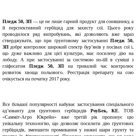
Пледж 50, ЗП
— це не лише гарний продукт для соняшнику, а
й перспективний гербіцид для захисту сої. Цього року
проводилося ряд випробувань, які дозволяють вже зараз
стверджувати, що при ґрунтовому застосуванні
Пледж 50,
ЗП
добре контролює широкий спектр бур’янів у посівах сої і,
що дуже важливо для цієї культури, має посилену дію на
лободу. А при застосуванні за системою no-till в суміші з
гліфосатом
Пледж 50, ЗП
на тривалий час контролює
розвиток хвоща польового. Реєстрація препарату на сою
очікується на початку 2017 року.
Все більшої популярності набуває застосування спеціального
ад’юванту для ґрунтових гербіцидів
РоуБек, КЕ
. ТОВ
«Самміт-Агро Юкрейн» вже третій рік пропонує цю
унікальну технологію, що дозволяє посилити дію ґрунтових
гербіцидів, зменшити промивання у нижні шари грунту та