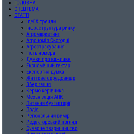
ГОЛОВНА
СПЕЦТЕМА
СТАТТІ
Ідеї & тренди
Інфраструктура ринку
Агромаркетинг
Агрономія Сьогодні
Агрострахування
Гість номера
Думки про важливе
Економічний гектар
Експертна думка
Життєве середовище
Зберігання
Кермо керівника
Механізація АПК
Питання бухгалтерії
Подія
Регіональний вимір
Редакторський погляд
Сучасне тваринництво