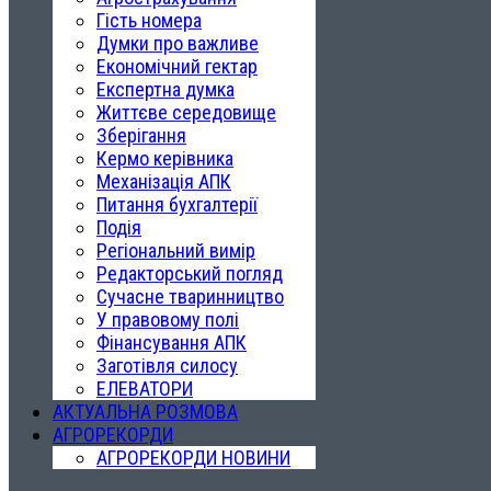
Гість номера
Думки про важливе
Економічний гектар
Експертна думка
Життєве середовище
Зберігання
Кермо керівника
Механізація АПК
Питання бухгалтерії
Подія
Регіональний вимір
Редакторський погляд
Сучасне тваринництво
У правовому полі
Фінансування АПК
Заготівля силосу
ЕЛЕВАТОРИ
АКТУАЛЬНА РОЗМОВА
АГРОРЕКОРДИ
АГРОРЕКОРДИ НОВИНИ