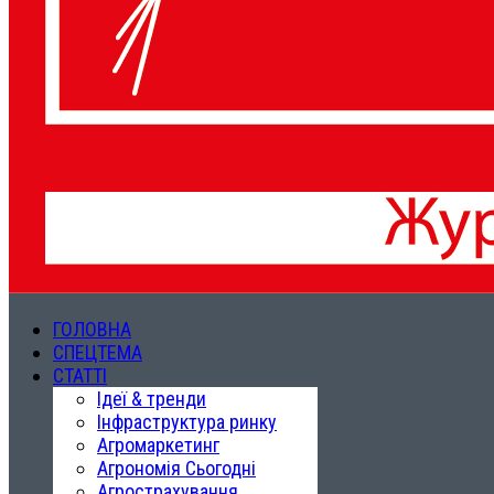
ГОЛОВНА
СПЕЦТЕМА
СТАТТІ
Ідеї & тренди
Інфраструктура ринку
Агромаркетинг
Агрономія Сьогодні
Агрострахування