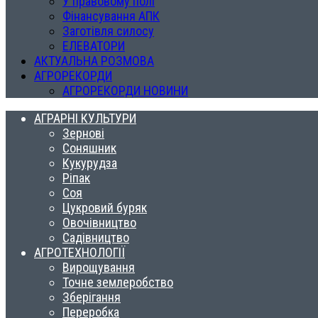
У правовому полі
Фінансування АПК
Заготівля силосу
ЕЛЕВАТОРИ
АКТУАЛЬНА РОЗМОВА
АГРОРЕКОРДИ
АГРОРЕКОРДИ НОВИНИ
АГРАРНІ КУЛЬТУРИ
Зернові
Соняшник
Кукурудза
Ріпак
Соя
Цукровий буряк
Овочівництво
Садівництво
АГРОТЕХНОЛОГІЇ
Вирощування
Точне землеробство
Зберігання
Переробка