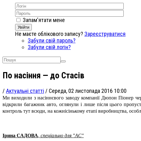
Запам'ятати мене
Увійти
Не маєте облікового запису?
Зареєструватися
Забули свій пароль?
Забули свій логін?
По насіння — до Стасів
/
Актуальні статті
/
Середа, 02 листопада 2016 10:00
Ми виходили з насіннєвого заводу компанії Дюпон Піонер чер
відкрили багажник авто, оглянули і лише після цього пропу
контроль тут всюди, на кожнісінькому етапі виробництва, особли
Ірина САДОВА
,
спеціально для "АС"