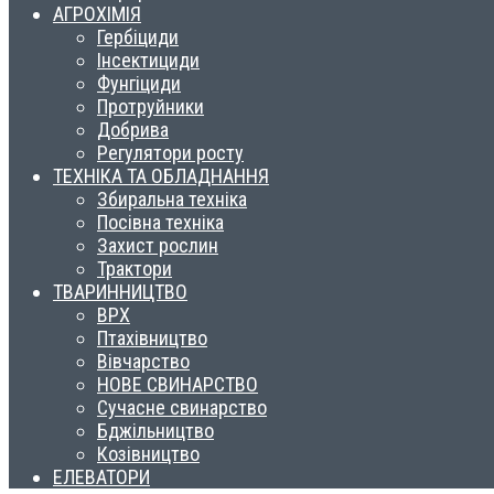
АГРОХІМІЯ
Гербіциди
Інсектициди
Фунгіциди
Протруйники
Добрива
Регулятори росту
ТЕХНІКА ТА ОБЛАДНАННЯ
Збиральна техніка
Посівна техніка
Захист рослин
Трактори
ТВАРИННИЦТВО
ВРХ
Птахівництво
Вівчарство
НОВЕ СВИНАРСТВО
Сучасне свинарство
Бджільництво
Козівництво
ЕЛЕВАТОРИ