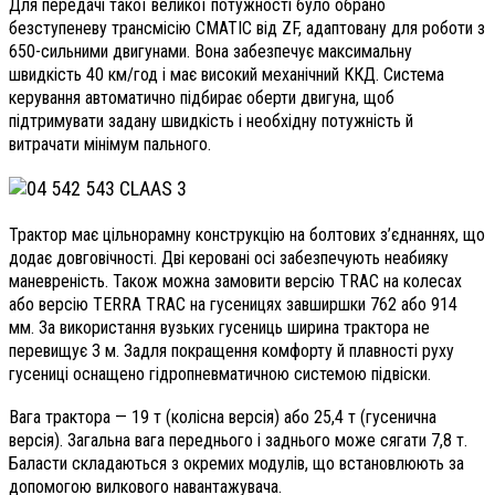
Для передачі такої великої потужності було обрано
безступеневу трансмісію CMATIC від ZF, адаптовану для роботи з
650-сильними двигунами. Вона забезпечує максимальну
швидкість 40 км/год і має високий механічний ККД. Система
керування автоматично підбирає оберти двигуна, щоб
підтримувати задану швидкість і необхідну потужність й
витрачати мінімум пального.
Трактор має цільнорамну конструкцію на болтових з’єднаннях, що
додає довговічності. Дві керовані осі забезпечують неабияку
маневреність. Також можна замовити версію TRAC на колесах
або версію TERRA TRAC на гусеницях завширшки 762 або 914
мм. За використання вузьких гусениць ширина трактора не
перевищує 3 м. Задля покращення комфорту й плавності руху
гусениці оснащено гідропневматичною системою підвіски.
Вага трактора — 19 т (колісна версія) або 25,4 т (гусенична
версія). Загальна вага переднього і заднього може сягати 7,8 т.
Баласти складаються з окремих модулів, що встановлюють за
допомогою вилкового навантажувача.