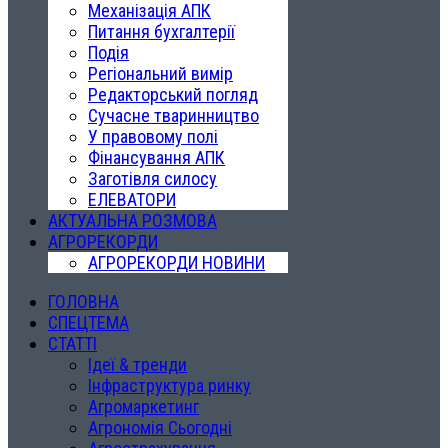
Механізація АПК
Питання бухгалтерії
Подія
Регіональний вимір
Редакторський погляд
Сучасне тваринництво
У правовому полі
Фінансування АПК
Заготівля силосу
ЕЛЕВАТОРИ
АКТУАЛЬНА РОЗМОВА
АГРОРЕКОРДИ
АГРОРЕКОРДИ НОВИНИ
ГОЛОВНА
СПЕЦТЕМА
СТАТТІ
Ідеї & тренди
Інфраструктура ринку
Агромаркетинг
Агрономія Сьогодні