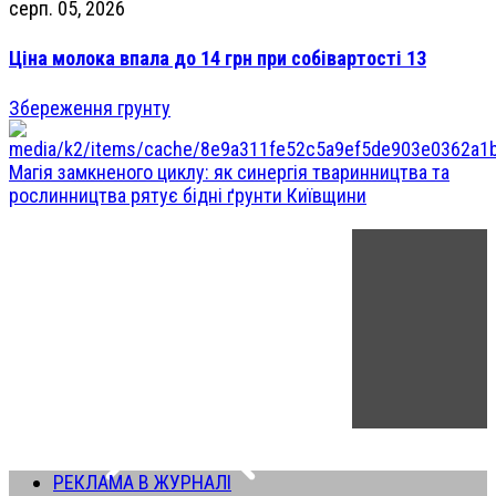
серп. 05, 2026
Ціна молока впала до 14 грн при собівартості 13
Збереження грунту
Магія замкненого циклу: як синергія тваринництва та
рослинництва рятує бідні ґрунти Київщини
РЕКЛАМА В ЖУРНАЛІ