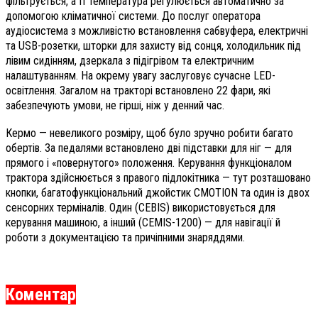
фільтрується, а її температура регулюється автоматично за
допомогою кліматичної системи. До послуг оператора
аудіосистема з можливістю встановлення сабвуфера, електричні
та USB-розетки, шторки для захисту від сонця, холодильник під
лівим сидінням, дзеркала з підігрівом та електричним
налаштуванням. На окрему увагу заслуговує сучасне LED-
освітлення. Загалом на тракторі встановлено 22 фари, які
забезпечують умови, не гірші, ніж у денний час.
Кермо — невеликого розміру, щоб було зручно робити багато
обертів. За педалями встановлено дві підставки для ніг — для
прямого і «повернутого» положення. Керування функціоналом
трактора здійснюється з правого підлокітника — тут розташовано
кнопки, багатофункціональний джойстик CMOTION та один із двох
сенсорних терміналів. Один (CEBIS) використовується для
керування машиною, а інший (CEMIS-1200) — для навігації й
роботи з документацією та причіпними знаряддями.
Коментар