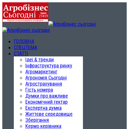
ГОЛОВНА
СПЕЦТЕМА
СТАТТІ
Ідеї & тренди
Інфраструктура ринку
Агромаркетинг
Агрономія Сьогодні
Агрострахування
Гість номера
Думки про важливе
Економічний гектар
Експертна думка
Життєве середовище
Зберігання
Кермо керівника