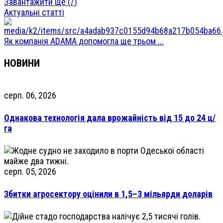
Завантажити ще (
/
)
Актуальні статті
Як компанія ADAMA допомогла ще трьом ...
НОВИНИ
серп. 06, 2026
Однакова технологія дала врожайність від 15 до 24 ц/
га
серп. 05, 2026
Збитки агросектору оцінили в 1,5–3 мільярди доларів