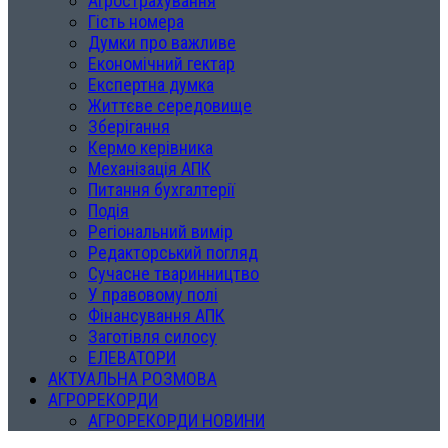
Агрострахування
Гість номера
Думки про важливе
Економічний гектар
Експертна думка
Життєве середовище
Зберігання
Кермо керівника
Механізація АПК
Питання бухгалтерії
Подія
Регіональний вимір
Редакторський погляд
Сучасне тваринництво
У правовому полі
Фінансування АПК
Заготівля силосу
ЕЛЕВАТОРИ
АКТУАЛЬНА РОЗМОВА
АГРОРЕКОРДИ
АГРОРЕКОРДИ НОВИНИ