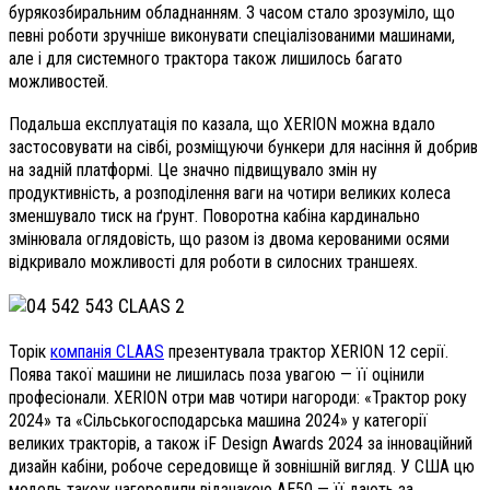
бурякозбиральним обладнанням. З часом стало зрозуміло, що
певні роботи зручніше виконувати спеціалізованими машинами,
але і для системного трактора також лишилось багато
можливостей.
Подальша експлуатація по казала, що XERION можна вдало
застосовувати на сівбі, розміщуючи бункери для насіння й добрив
на задній платформі. Це значно підвищувало змін ну
продуктивність, а розподілення ваги на чотири великих колеса
зменшувало тиск на ґрунт. Поворотна кабіна кардинально
змінювала оглядовість, що разом із двома керованими осями
відкривало можливості для роботи в силосних траншеях.
Торік
компанія CLAAS
презентувала трактор XERION 12 серії.
Поява такої машини не лишилась поза увагою — її оцінили
професіонали. XERION отри мав чотири нагороди: «Трактор року
2024» та «Сільськогосподарська машина 2024» у категорії
великих тракторів, а також iF Design Awards 2024 за інноваційний
дизайн кабіни, робоче середовище й зовнішній вигляд. У США цю
модель також нагородили відзнакою AE50 — її дають за