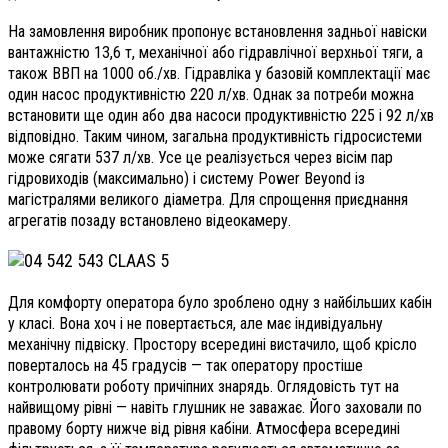
На замовлення виробник пропонує встановлення задньої навіски
вантажністю 13,6 т, механічної або гідравлічної верхньої тяги, а
також ВВП на 1000 об./хв. Гідравліка у базовій комплектації має
один насос продуктивністю 220 л/хв. Однак за потреби можна
встановити ще один або два насоси продуктивністю 225 і 92 л/хв
відповідно. Таким чином, загальна продуктивність гідросистеми
може сягати 537 л/хв. Усе це реалізується через вісім пар
гідровиходів (максимально) і систему Power Beyond із
магістралями великого діаметра. Для спрощення приєднання
агрегатів позаду встановлено відеокамеру.
Для комфорту оператора було зроблено одну з найбільших кабін
у класі. Вона хоч і не повертається, але має індивідуальну
механічну підвіску. Простору всередині вистачило, щоб крісло
поверталось на 45 градусів — так оператору простіше
контролювати роботу причіпних знарядь. Оглядовість тут на
найвищому рівні — навіть глушник не заважає. Його заховали по
правому борту нижче від рівня кабіни. Атмосфера всередині