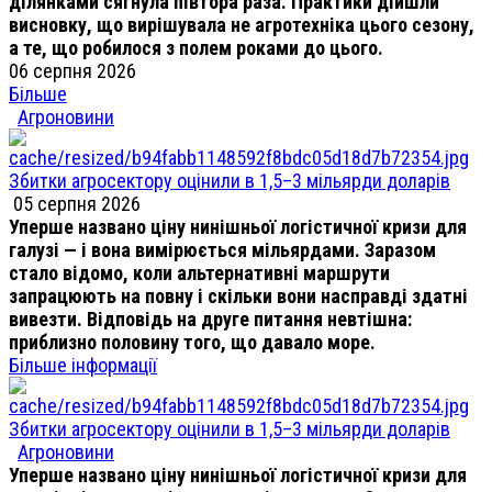
ділянками сягнула півтора раза. Практики дійшли
висновку, що вирішувала не агротехніка цього сезону,
а те, що робилося з полем роками до цього.
06 серпня 2026
Більше
Агроновини
Збитки агросектору оцінили в 1,5–3 мільярди доларів
05 серпня 2026
Уперше названо ціну нинішньої логістичної кризи для
галузі — і вона вимірюється мільярдами. Заразом
стало відомо, коли альтернативні маршрути
запрацюють на повну і скільки вони насправді здатні
вивезти. Відповідь на друге питання невтішна:
приблизно половину того, що давало море.
Більше інформації
Збитки агросектору оцінили в 1,5–3 мільярди доларів
Агроновини
Уперше названо ціну нинішньої логістичної кризи для