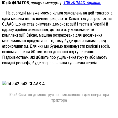
Юрій ФІЛАТОВ
,
продукт-менеджер
ТОВ «КЛААС Україна»
— На сьогодні ми вже маємо кілька замовлень на цей трактор, а
одна машина навіть почала працювати. Клієнт так довіряє техніці
СLAAS, що не став очікувати демонстрацій і тестів в Україні й
одразу зробив замовлення, до того ж у максимальній
комплектації. Звісно, машина розрахована для досягнення
максимальної продуктивності, тому буде цікава насамперед
агрохолдингам. Для них ми будемо пропонувати колісні версії,
оскільки вони на 50 тис. євро дешевші від гусеничних.
Підприємствам, які дбають про ущільнення ґрунту або мають
складні рельєфи, буде запропонована гусенична версія.
Юрій Філатов демонструє нові можливості для оператора
трактора