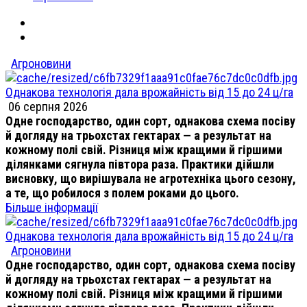
Агроновини
Однакова технологія дала врожайність від 15 до 24 ц/га
06 серпня 2026
Одне господарство, один сорт, однакова схема посіву
й догляду на трьохстах гектарах — а результат на
кожному полі свій. Різниця між кращими й гіршими
ділянками сягнула півтора раза. Практики дійшли
висновку, що вирішувала не агротехніка цього сезону,
а те, що робилося з полем роками до цього.
Більше інформації
Однакова технологія дала врожайність від 15 до 24 ц/га
Агроновини
Одне господарство, один сорт, однакова схема посіву
й догляду на трьохстах гектарах — а результат на
кожному полі свій. Різниця між кращими й гіршими