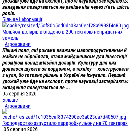
урожай уже йде на експорт, проте науковці застерігають:
вкладення повертаються не раніше ніж через п'ять-шість
років.
Більше інформації
Мільйон доларів вкладено в 200 гектарів непридатних
земель
Агроновини
Піщані поля, які роками вважали малопродуктивними й
майже не обробляли, стали майданчиком для інвестиції
розміром понад мільйон доларів. Культуру для них
довелося шукати за кордоном, а техніку — конструювати
з нуля, бо готових рішень в Україні не існувало. Перший
урожай уже йде на експорт, проте науковці застерігають:
вкладення повертаються не ...
05 серпня 2026
Більше
Агроновини
Господарство запустило переробку льону на 70 гектарах
05 серпня 2026