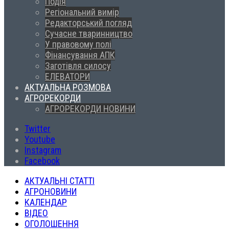
Подія
Регіональний вимір
Редакторський погляд
Сучасне тваринництво
У правовому полі
Фінансування АПК
Заготівля силосу
ЕЛЕВАТОРИ
АКТУАЛЬНА РОЗМОВА
АГРОРЕКОРДИ
АГРОРЕКОРДИ НОВИНИ
Twitter
Youtube
Instagram
Facebook
АКТУАЛЬНІ СТАТТІ
АГРОНОВИНИ
КАЛЕНДАР
ВІДЕО
ОГОЛОШЕННЯ