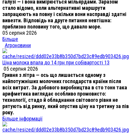
галузі — і вона вимірюється мільярдами. Заразом
стало відомо, коли альтернативні маршрути
запрацюють на повну і скільки вони насправді здатні
вивезти. Відповідь на друге питання невтішна:
приблизно половину того, що давало море.
05 серпня 2026
Більше
Агроновини
Ціна молока впала до 14 грн при собівартості 13
05 серпня 2026
Гривня з літра — ось що лишається одному з
найпотужніших молочних господарств країни після
всіх витрат. За добового виробництва в сто тонн така
арифметика виглядає особливо промовисто:
технології, стадо й обладнання світового рівня не
рятують від ринку, який опустив ціну на третину за пів
року.
Більше інформації