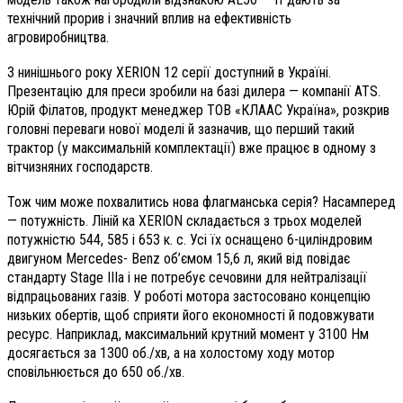
технічний прорив і значний вплив на ефективність
агровиробництва.
З нинішнього року XERION 12 серії доступний в Україні.
Презентацію для преси зробили на базі дилера — компанії ATS.
Юрій Філатов, продукт менеджер ТОВ «КЛААС Україна», розкрив
головні переваги нової моделі й зазначив, що перший такий
трактор (у максимальній комплектації) вже працює в одному з
вітчизняних господарств.
Тож чим може похвалитись нова флагманська серія? Насамперед
— потужність. Ліній ка XERION складається з трьох моделей
потужністю 544, 585 і 653 к. с. Усі їх оснащено 6-циліндровим
двигуном Mercedes- Benz об’ємом 15,6 л, який від повідає
стандарту Stage IIIа і не потребує сечовини для нейтралізації
відпрацьованих газів. У роботі мотора застосовано концепцію
низьких обертів, щоб сприяти його економності й подовжувати
ресурс. Наприклад, максимальний крутний момент у 3100 Нм
досягається за 1300 об./хв, а на холостому ходу мотор
сповільнюється до 650 об./хв.