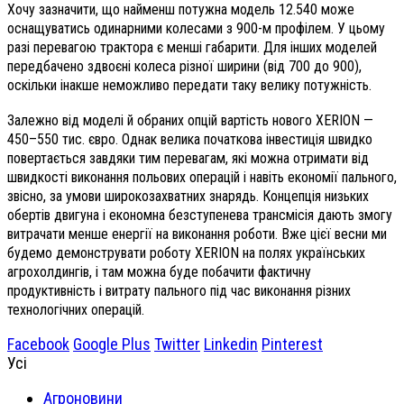
Хочу зазначити, що найменш потужна модель 12.540 може
оснащуватись одинарними колесами з 900-м профілем. У цьому
разі перевагою трактора є менші габарити. Для інших моделей
передбачено здвоєні колеса різної ширини (від 700 до 900),
оскільки інакше неможливо передати таку велику потужність.
Залежно від моделі й обраних опцій вартість нового XERION —
450–550 тис. євро. Однак велика початкова інвестиція швидко
повертається завдяки тим перевагам, які можна отримати від
швидкості виконання польових операцій і навіть економії пального,
звісно, за умови широкозахватних знарядь. Концепція низьких
обертів двигуна і економна безступенева трансмісія дають змогу
витрачати менше енергії на виконання роботи. Вже цієї весни ми
будемо демонструвати роботу XERION на полях українських
агрохолдингів, і там можна буде побачити фактичну
продуктивність і витрату пального під час виконання різних
технологічних операцій.
Facebook
Google Plus
Twitter
Linkedin
Pinterest
Усі
Агроновини