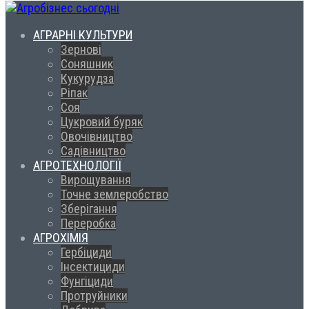
АГРАРНІ КУЛЬТУРИ
Зернові
Соняшник
Кукурудза
Ріпак
Соя
Цукровий буряк
Овочівництво
Садівництво
АГРОТЕХНОЛОГІЇ
Вирощування
Точне землеробство
Зберігання
Переробка
АГРОХІМІЯ
Гербіциди
Інсектициди
Фунгіциди
Протруйники