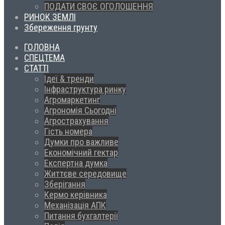
ПОДАТИ СВОЄ ОГОЛОШЕННЯ
РИНОК ЗЕМЛІ
Збереження грунту
ГОЛОВНА
СПЕЦТЕМА
СТАТТІ
Ідеї & тренди
Інфраструктура ринку
Агромаркетинг
Агрономія Сьогодні
Агрострахування
Гість номера
Думки про важливе
Економічний гектар
Експертна думка
Життєве середовище
Зберігання
Кермо керівника
Механізація АПК
Питання бухгалтерії