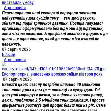
виставили умову
Агроновини
Переговори про нові експортні коридори зачепили
найчутливішу для сусідів тему — там досі рахують
збитки від подій трирічної давнини. Позиція галузевої
організації сформульована без відмови від підтримки,
але з чіткою вимогою. А профільні аналітики додають до
цього ще один чинник, який до економіки взагалі не
належить.
07 серпня 2026
Більше
Агроновини
Експорт зерна: вивезення врожаю займе півтора року
07 серпня 2026
Вивезти цього сезону потрібно близько 40 мільйонів
тонн лише двох культур — пшениці та кукурудзи. Усі
доступні маршрути разом, за оцінкою учасника ринку,
дають приблизно 2,5 мільйона тонн щомісяця, і проста
арифметика розтягує цей процес більш ніж на рік. Саме
цим розривом пояснюється те, що елеватори зараз