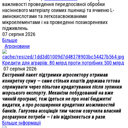
важливості проведення передпосівної обробки
насіннєвого матеріалу озимих пшениці та ячменю L-
амінокислотами та легкозасвоюваними
мікроелементами і на проведенні позакореневих
підживлень.
07 серпня 2026
Більше
Агроновини
Кредити для аграріїв: 80 млрд проти потрібних 500 млрд
07 серпня 2026
Екстрений пакет підтримки агросектору отримав
конкретну суму — саме стільки коштів держава готова
спрямувати через пільгове кредитування після зупинки
морського експорту. Механізм побудований на вже
чинній програмі, тож ідеться не про нові бюджетні
видатки, а про розширення кредитних можливостей
банків. Галузева асоціація тим часом озвучила власний
розрахунок потреби — і він відрізняється в рази
.
Більше інформації