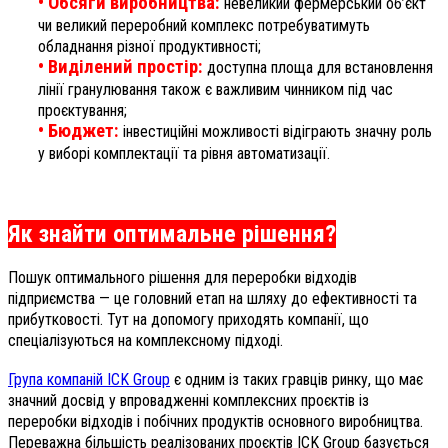
• Обсяги виробництва:
невеликий фермерський об’єкт
чи великий переробний комплекс потребуватимуть
обладнання різної продуктивності;
• Виділений простір:
доступна площа для встановлення
лінії гранулювання також є важливим чинником під час
проєктування;
• Бюджет:
інвестиційні можливості відіграють значну роль
у виборі комплектації та рівня автоматизації.
Як знайти оптимальне рішення?
Пошук оптимального рішення для переробки відходів
підприємства — це головний етап на шляху до ефективності та
прибутковості. Тут на допомогу приходять компанії, що
спеціалізуються на комплексному підході.
Група компаній ICK Group
є одним із таких гравців ринку, що має
значний досвід у впровадженні комплексних проєктів із
переробки відходів і побічних продуктів основного виробництва.
Переважна більшість реалізованих проєктів ICK Group базується