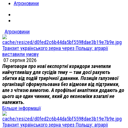
Агроновини
Агроновини
Транзит українського зерна через Польщу: аграрії
виставили умову
07 серпня 2026
Переговори про нові експортні коридори зачепили
найчутливішу для сусідів тему — там досі рахують
збитки від подій трирічної давнини. Позиція галузевої
організації сформульована без відмови від підтримки,
але з чіткою вимогою. А профільні аналітики додають до
цього ще один чинник, який до економіки взагалі не
належить.
Більше інформації
Транзит українського зерна через Польщу: аграрії