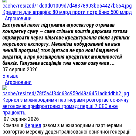
Кредити для аграріїв: 80 млрд проти потрібних 500 млрд
Агроновини
Екстрений пакет підтримки агросектору отримав
конкретну суму — саме стільки коштів держава готова
спрямувати через пільгове кредитування після зупинки
морського експорту. Механізм побудований на вже
чинній програмі, тож ідеться не про нові бюджетні
видатки, а про розширення кредитних можливостей
банків. Галузева асоціація тим часом озвучила ...
07 серпня 2026
Більше
Агроновини
Кернел з міжнародними партнерами розгортає сонячну
автономію прифронтових громад: перші 7 СЕС вже
працюють.
07 серпня 2026
Компанія
Кернел
разом з міжнародними партнерами
розгортає мережу децентралізованої сонячної генерації