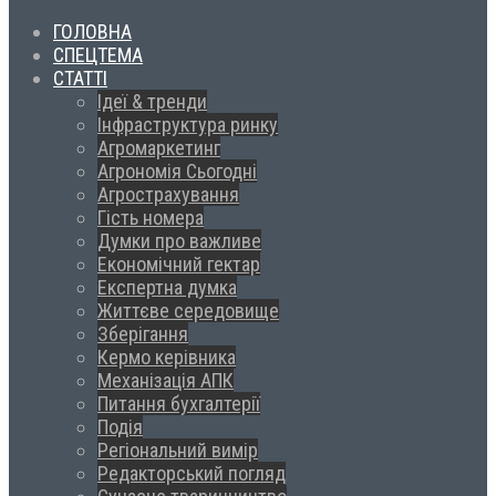
ГОЛОВНА
СПЕЦТЕМА
СТАТТІ
Ідеї & тренди
Інфраструктура ринку
Агромаркетинг
Агрономія Сьогодні
Агрострахування
Гість номера
Думки про важливе
Економічний гектар
Експертна думка
Життєве середовище
Зберігання
Кермо керівника
Механізація АПК
Питання бухгалтерії
Подія
Регіональний вимір
Редакторський погляд