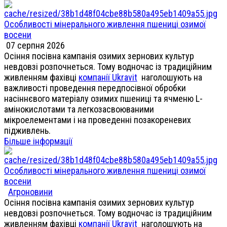
Особливості мінерального живлення пшениці озимої
восени
07 серпня 2026
Осіння посівна кампанія озимих зернових культур
невдовзі розпочнеться. Тому водночас із традиційним
живленням фахівці
компанії Ukravit
наголошують на
важливості проведення передпосівної обробки
насіннєвого матеріалу озимих пшениці та ячменю L-
амінокислотами та легкозасвоюваними
мікроелементами і на проведенні позакореневих
підживлень.
Більше інформації
Особливості мінерального живлення пшениці озимої
восени
Агроновини
Осіння посівна кампанія озимих зернових культур
невдовзі розпочнеться. Тому водночас із традиційним
живленням фахівці
компанії Ukravit
наголошують на