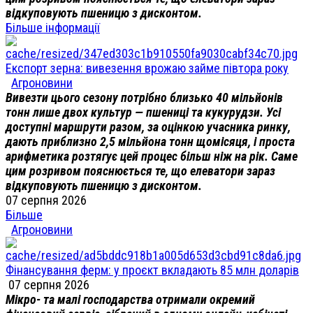
відкуповують пшеницю з дисконтом.
Більше інформації
Експорт зерна: вивезення врожаю займе півтора року
Агроновини
Вивезти цього сезону потрібно близько 40 мільйонів
тонн лише двох культур — пшениці та кукурудзи. Усі
доступні маршрути разом, за оцінкою учасника ринку,
дають приблизно 2,5 мільйона тонн щомісяця, і проста
арифметика розтягує цей процес більш ніж на рік. Саме
цим розривом пояснюється те, що елеватори зараз
відкуповують пшеницю з дисконтом.
07 серпня 2026
Більше
Агроновини
Фінансування ферм: у проєкт вкладають 85 млн доларів
07 серпня 2026
Мікро- та малі господарства отримали окремий