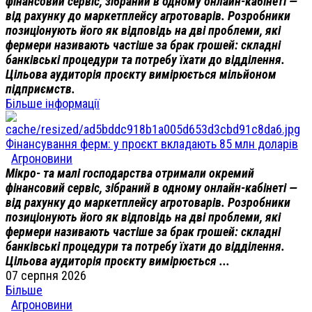
фінансовий сервіс, зібраний в одному онлайн-кабінеті —
від рахунку до маркетплейсу агротоварів. Розробники
позиціонують його як відповідь на дві проблеми, які
фермери називають частіше за брак грошей: складні
банківські процедури та потребу їхати до відділення.
Цільова аудиторія проєкту вимірюється мільйоном
підприємств.
Більше інформації
Фінансування ферм: у проєкт вкладають 85 млн доларів
Агроновини
Мікро- та малі господарства отримали окремий
фінансовий сервіс, зібраний в одному онлайн-кабінеті —
від рахунку до маркетплейсу агротоварів. Розробники
позиціонують його як відповідь на дві проблеми, які
фермери називають частіше за брак грошей: складні
банківські процедури та потребу їхати до відділення.
Цільова аудиторія проєкту вимірюється ...
07 серпня 2026
Більше
Агроновини