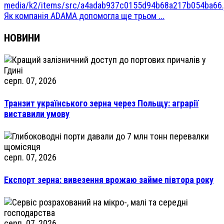
Як компанія ADAMA допомогла ще трьом ...
НОВИНИ
серп. 07, 2026
Транзит українського зерна через Польщу: аграрії
виставили умову
серп. 07, 2026
Експорт зерна: вивезення врожаю займе півтора року
серп. 07, 2026