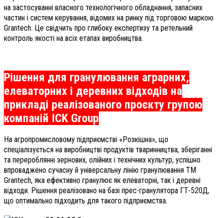
на застосуванні власного технологічного обладнання, запасних
частин і систем керування, відомих на ринку під торговою маркою
Grantech. Це свідчить про глибоку експертизу та ретельний
контроль якості на всіх етапах виробництва.
Рішення для гранулювання аграрних,
елеваторних і деревних відходів на
прикладі реалізованого проєкту групою
компаній ICK Group
На агропромисловому підприємстві «Розкішна», що
спеціалізується на виробництві продуктів тваринництва, зберіганні
та перероблянні зернових, олійних і технічних культур, успішно
впроваджено сучасну й універсальну лінію гранулювання TM
Grantech, яка ефективно гранулює як елеваторні, так і деревні
відходи. Рішення реалізовано на базі прес-гранулятора ГТ-520Д,
що оптимально підходить для такого підприємства.