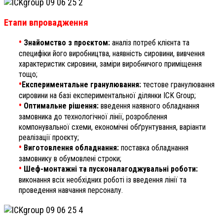
Етапи впровадження
•
Знайомство з проєктом:
аналіз потреб клієнта та
специфіки його виробництва, наявність сировини, вивчення
характеристик сировини, заміри виробничого приміщення
тощо;
•
Експериментальне гранулювання:
тестове гранулювання
сировини на базі експериментальної ділянки ICK Group;
•
Оптимальне рішення:
введення наявного обладнання
замовника до технологічної лінії, розроблення
компонувальної схеми, економічні обґрунтування, варіанти
реалізації проєкту;
•
Виготовлення обладнання:
поставка обладнання
замовнику в обумовлені строки;
•
Шеф-монтажні та пусконалагоджувальні роботи:
виконання всіх необхідних роботі із введення лінії та
проведення навчання персоналу.