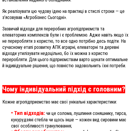
Як реалізувати цю чудову ідею на практиці в стислі строки — це
з’ясовував «Агробізнес Сьогодні».
Зазвичай відходи для переробних агропідприємств та
елеваторних комплексів були і є проблемою. Адже навіть якщо їх
не переробляти з користю, то все одно потрібно десь подіти. На
сучасному етапі розвитку АПК аграрні, елеваторні та деревні
відходи утилізувати недоцільно, бо їх можна з користю
переробляти. Для цього підприємствам варто шукати оптимальне
й індивідуальне рішення, що повністю задовольнить їхні потреби.
Чому індивідуальний підхід є головним?
Кожне агропідприємство має свої унікальні характеристики:
• Тип відходів:
чи це солома, лушпиння соняшнику, тирса,
кукурудзяні стебла чи щось інше — кожен вид сировини має
свої особливості гранулювання;