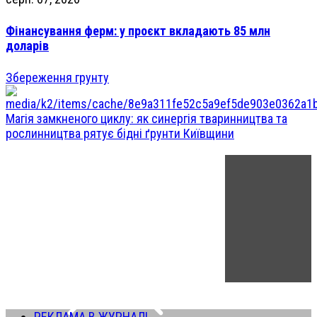
Фінансування ферм: у проєкт вкладають 85 млн
доларів
Збереження грунту
Магія замкненого циклу: як синергія тваринництва та
рослинництва рятує бідні ґрунти Київщини
РЕКЛАМА В ЖУРНАЛІ