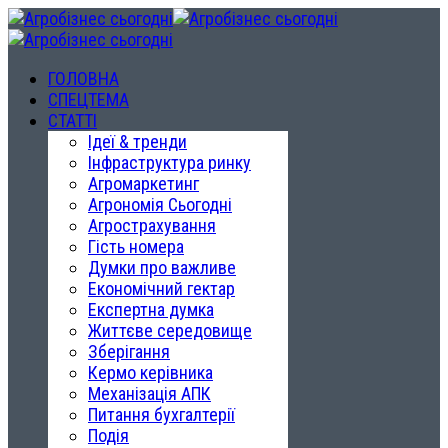
ГОЛОВНА
СПЕЦТЕМА
СТАТТІ
Ідеї & тренди
Інфраструктура ринку
Агромаркетинг
Агрономія Сьогодні
Агрострахування
Гість номера
Думки про важливе
Економічний гектар
Експертна думка
Життєве середовище
Зберігання
Кермо керівника
Механізація АПК
Питання бухгалтерії
Подія