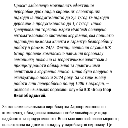
Проєкт забезпечує можливість ефективної
переробки двох видів сировини: елеваторних
відходів із продуктивністю до 2,5 т/год та відходів
деревини з продуктивністю до 1,7 т/год. Лінію
гранулювання торгової марки Grantech оснащено
автоматизованою системою керування, яка повністю
відповідає вимогам клієнта й гарантує безперебійну
роботу в режимі 24/7. Фахівці сервісної служби ICK
Group провели комплексне навчання персоналу
замовника, включно із теоретичними заняттями з
принципу роботи обладнання та практичними
заняттями з керування лінією. Лінію було введено в
експлуатацію восени 2024 року. За чотири місяці
роботи лінії перероблено понад 1000 т відходів, —
розповів начальник сервісної служби ICK Group
Ігор
Вислободський.
За словами начальника виробництва Агропромислового
комплексу, обладнання показало себе якнайкраще щодо
надійності та продуктивності. Воно має високий запас міцності,
незважаючи на досить складну у виробництві сировину. Це