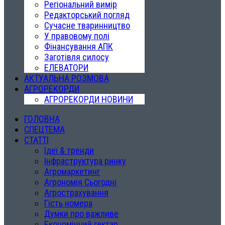
Регіональний вимір
Редакторський погляд
Сучасне тваринництво
У правовому полі
Фінансування АПК
Заготівля силосу
ЕЛЕВАТОРИ
АКТУАЛЬНА РОЗМОВА
АГРОРЕКОРДИ
АГРОРЕКОРДИ НОВИНИ
ГОЛОВНА
СПЕЦТЕМА
СТАТТІ
Ідеї & тренди
Інфраструктура ринку
Агромаркетинг
Агрономія Сьогодні
Агрострахування
Гість номера
Думки про важливе
Економічний гектар