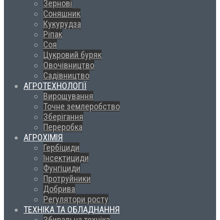
Зернові
Соняшник
Кукурудза
Ріпак
Соя
Цукровий буряк
Овочівництво
Садівництво
АГРОТЕХНОЛОГІЇ
Вирощування
Точне землеробство
Зберігання
Переробка
АГРОХІМІЯ
Гербіциди
Інсектициди
Фунгіциди
Протруйники
Добрива
Регулятори росту
ТЕХНІКА ТА ОБЛАДНАННЯ
Збиральна техніка