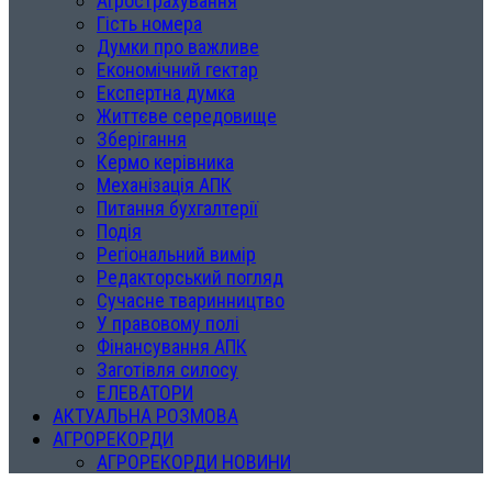
Агрострахування
Гість номера
Думки про важливе
Економічний гектар
Експертна думка
Життєве середовище
Зберігання
Кермо керівника
Механізація АПК
Питання бухгалтерії
Подія
Регіональний вимір
Редакторський погляд
Сучасне тваринництво
У правовому полі
Фінансування АПК
Заготівля силосу
ЕЛЕВАТОРИ
АКТУАЛЬНА РОЗМОВА
АГРОРЕКОРДИ
АГРОРЕКОРДИ НОВИНИ