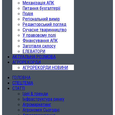
Механізація АПК
Питання бухгалтерії
Подія
Регіональний вимір
Редакторський погляд
Сучасне тваринництво
У правовому полі
Фінансування АПК
Заготівля силосу
ЕЛЕВАТОРИ
АКТУАЛЬНА РОЗМОВА
АГРОРЕКОРДИ
АГРОРЕКОРДИ НОВИНИ
ГОЛОВНА
СПЕЦТЕМА
СТАТТІ
Ідеї & тренди
Інфраструктура ринку
Агромаркетинг
Агрономія Сьогодні