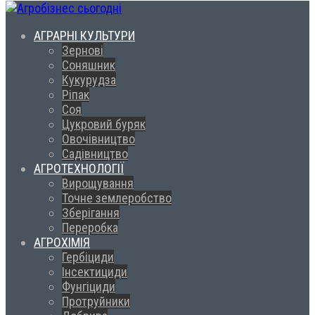
АГРАРНІ КУЛЬТУРИ
Зернові
Соняшник
Кукурудза
Ріпак
Соя
Цукровий буряк
Овочівництво
Садівництво
АГРОТЕХНОЛОГІЇ
Вирощування
Точне землеробство
Зберігання
Переробка
АГРОХІМІЯ
Гербіциди
Інсектициди
Фунгіциди
Протруйники