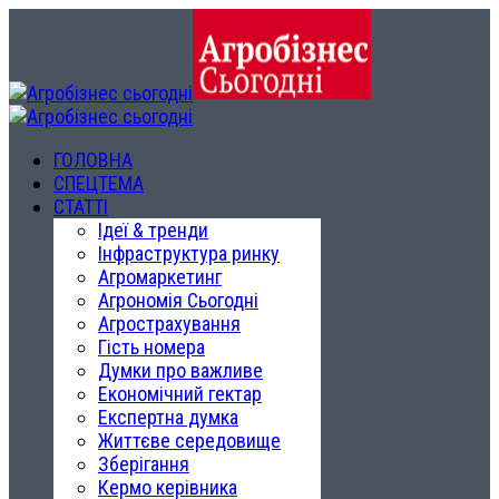
ГОЛОВНА
СПЕЦТЕМА
СТАТТІ
Ідеї & тренди
Інфраструктура ринку
Агромаркетинг
Агрономія Сьогодні
Агрострахування
Гість номера
Думки про важливе
Економічний гектар
Експертна думка
Життєве середовище
Зберігання
Кермо керівника