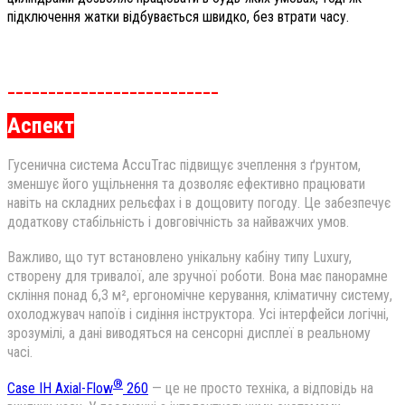
підключення жатки відбувається швидко, без втрати часу.
__________________________
Аспект
Гусенична система AccuTrac підвищує зчеплення з ґрунтом,
зменшує його ущільнення та дозволяє ефективно працювати
навіть на складних рельєфах і в дощовиту погоду. Це забезпечує
додаткову стабільність і довговічність за найважчих умов.
Важливо, що тут встановлено унікальну кабіну типу Luxury,
створену для тривалої, але зручної роботи. Вона має панорамне
скління понад 6,3 м², ергономічне керування, кліматичну систему,
охолоджувач напоїв і сидіння інструктора. Усі інтерфейси логічні,
зрозумілі, а дані виводяться на сенсорні дисплеї в реальному
часі.
®
Case IH Axial-Flow
260
— це не просто техніка, а відповідь на