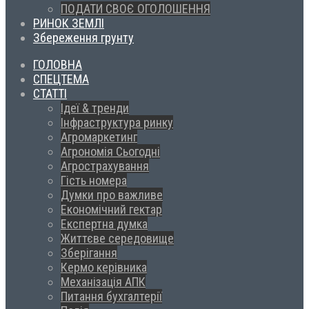
ПОДАТИ СВОЄ ОГОЛОШЕННЯ
РИНОК ЗЕМЛІ
Збереження грунту
ГОЛОВНА
СПЕЦТЕМА
СТАТТІ
Ідеї & тренди
Інфраструктура ринку
Агромаркетинг
Агрономія Сьогодні
Агрострахування
Гість номера
Думки про важливе
Економічний гектар
Експертна думка
Життєве середовище
Зберігання
Кермо керівника
Механізація АПК
Питання бухгалтерії