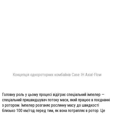
Концепція однороторних комбайнів Case IH Axial-Flow
Головну роль у цьому процесі відіграє спеціальний імпелер —
спеціальний пришвидшувач потоку маси, який працює в поєднанні
з ротором. Імпелер розганяє рослинну масу до швидкості
близько 100 км/год перед тим, як вона потрапляє в ротор. Це