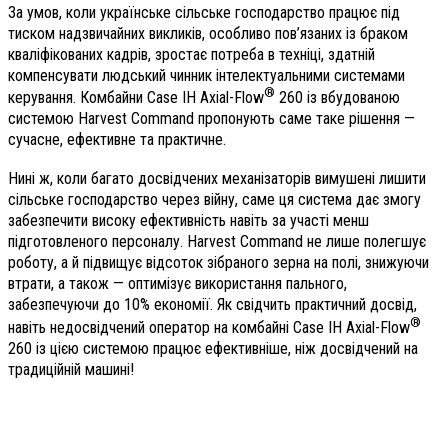
За умов, коли українське сільське господарство працює під
тиском надзвичайних викликів, особливо пов’язаних із браком
кваліфікованих кадрів, зростає потреба в техніці, здатній
компенсувати людський чинник інтелектуальними системами
®
керування. Комбайни Case IH Axial-Flow
260 із вбудованою
системою Harvest Command пропонують саме таке рішення —
сучасне, ефективне та практичне.
Нині ж, коли багато досвідчених механізаторів вимушені лишити
сільське господарство через війну, саме ця система дає змогу
забезпечити високу ефективність навіть за участі менш
підготовленого персоналу. Harvest Command не лише полегшує
роботу, а й підвищує відсоток зібраного зерна на полі, знижуючи
втрати, а також — оптимізує використання пального,
забезпечуючи до 10% економії. Як свідчить практичний досвід,
®
навіть недосвідчений оператор на комбайні Case IH Axial-Flow
260 із цією системою працює ефективніше, ніж досвідчений на
традиційній машині!
__________________________