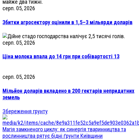
серп. 05, 2026
Збитки агросектору оцінили в 1,5–3 мільярди доларів
серп. 05, 2026
Ціна молока впала до 14 грн при собівартості 13
серп. 05, 2026
Мільйон доларів вкладено в 200 гектарів непридатних
земель
Збереження грунту
Магія замкненого циклу: як синергія тваринництва та
рослинництва рятує бідні ґрунти Київщини