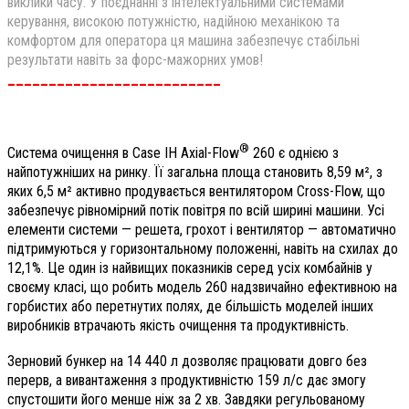
виклики часу. У поєднанні з інтелектуальними системами
керування, високою потужністю, надійною механікою та
комфортом для оператора ця машина забезпечує стабільні
результати навіть за форс-мажорних умов!
__________________________
®
Система очищення в Case IH Axial-Flow
260 є однією з
найпотужніших на ринку. Її загальна площа становить 8,59 м², з
яких 6,5 м² активно продувається вентилятором Cross-Flow, що
забезпечує рівномірний потік повітря по всій ширині машини. Усі
елементи системи — решета, грохот і вентилятор — автоматично
підтримуються у горизонтальному положенні, навіть на схилах до
12,1%. Це один із найвищих показників серед усіх комбайнів у
своєму класі, що робить модель 260 надзвичайно ефективною на
горбистих або перетнутих полях, де більшість моделей інших
виробників втрачають якість очищення та продуктивність.
Зерновий бункер на 14 440 л дозволяє працювати довго без
перерв, а вивантаження з продуктивністю 159 л/с дає змогу
спустошити його менше ніж за 2 хв. Завдяки регульованому