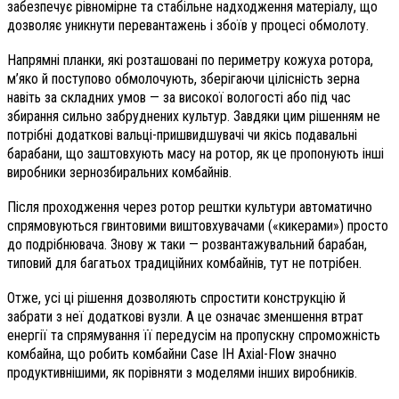
забезпечує рівномірне та стабільне надходження матеріалу, що
дозволяє уникнути перевантажень і збоїв у процесі обмолоту.
Напрямні планки, які розташовані по периметру кожуха ротора,
м’яко й поступово обмолочують, зберігаючи цілісність зерна
навіть за складних умов — за високої вологості або під час
збирання сильно забруднених культур. Завдяки цим рішенням не
потрібні додаткові вальці-пришвидшувачі чи якісь подавальні
барабани, що заштовхують масу на ротор, як це пропонують інші
виробники зернозбиральних комбайнів.
Після проходження через ротор рештки культури автоматично
спрямовуються гвинтовими виштовхувачами («кикерами») просто
до подрібнювача. Знову ж таки — розвантажувальний барабан,
типовий для багатьох традиційних комбайнів, тут не потрібен.
Отже, усі ці рішення дозволяють спростити конструкцію й
забрати з неї додаткові вузли. А це означає зменшення втрат
енергії та спрямування її передусім на пропускну спроможність
комбайна, що робить комбайни Case IH Axial-Flow значно
продуктивнішими, як порівняти з моделями інших виробників.