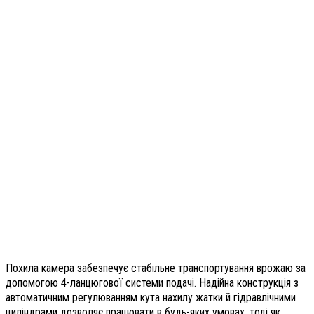
Похила камера забезпечує стабільне транспортування врожаю за
допомогою 4-ланцюгової системи подачі. Надійна конструкція з
автоматичним регулюванням кута нахилу жатки й гідравлічними
циліндрами дозволяє працювати в будь-яких умовах, тоді як