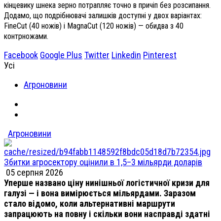
кінцевику шнека зерно потрапляє точно в причіп без розсипання.
Додамо, що подрібнювачі залишків доступні у двох варіантах:
FineCut (40 ножів) і MagnaCut (120 ножів) — обидва з 40
контрножами.
Facebook
Google Plus
Twitter
Linkedin
Pinterest
Усі
Агроновини
Агроновини
Збитки агросектору оцінили в 1,5–3 мільярди доларів
05 серпня 2026
Уперше названо ціну нинішньої логістичної кризи для
галузі — і вона вимірюється мільярдами. Заразом
стало відомо, коли альтернативні маршрути
запрацюють на повну і скільки вони насправді здатні