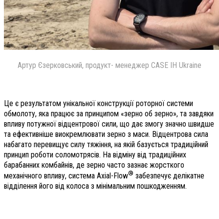
Артур Єзерковський, продукт- менеджер CASE IH Ukraine
Це є результатом унікальної конструкції роторної системи
обмолоту, яка працює за принципом «зерно об зерно», та завдяки
впливу потужної відцентрової сили, що дає змогу значно швидше
та ефективніше виокремлювати зерно з маси. Відцентрова сила
набагато перевищує силу тяжіння, на якій базується традиційний
принцип роботи соломотрясів. На відміну від традиційних
барабанних комбайнів, де зерно часто зазнає жорсткого
®
механічного впливу, система Axial-Flow
забезпечує делікатне
відділення його від колоса з мінімальним пошкодженням.