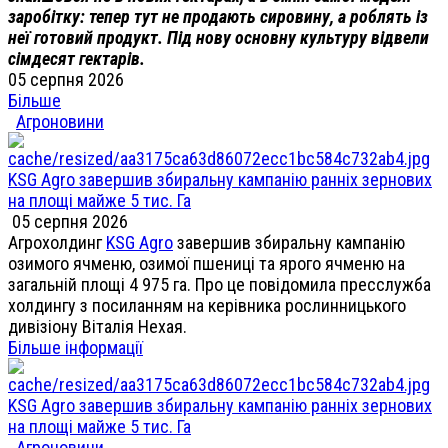
заробітку: тепер тут не продають сировину, а роблять із
неї готовий продукт. Під нову основну культуру відвели
сімдесят гектарів.
05 серпня 2026
Більше
Агроновини
KSG Agro завершив збиральну кампанію ранніх зернових
на площі майже 5 тис. Га
05 серпня 2026
Агрохолдинг
KSG Agro
завершив збиральну кампанію
озимого ячменю, озимої пшениці та ярого ячменю на
загальній площі 4 975 га. Про це повідомила пресслужба
холдингу з посиланням на керівника рослинницького
дивізіону Віталія Нехая.
Більше інформації
KSG Agro завершив збиральну кампанію ранніх зернових
на площі майже 5 тис. Га
Агроновини