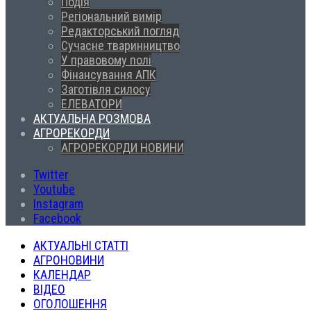
Подія
Регіональний вимір
Редакторський погляд
Сучасне тваринництво
У правовому полі
Фінансування АПК
Заготівля силосу
ЕЛЕВАТОРИ
АКТУАЛЬНА РОЗМОВА
АГРОРЕКОРДИ
АГРОРЕКОРДИ НОВИНИ
Twitter
Youtube
Instagram
Facebook
АКТУАЛЬНІ СТАТТІ
АГРОНОВИНИ
КАЛЕНДАР
ВІДЕО
ОГОЛОШЕННЯ