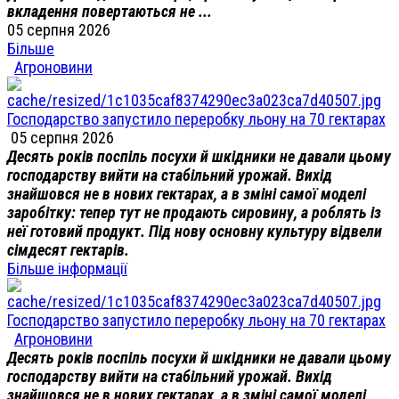
вкладення повертаються не ...
05 серпня 2026
Більше
Агроновини
Господарство запустило переробку льону на 70 гектарах
05 серпня 2026
Десять років поспіль посухи й шкідники не давали цьому
господарству вийти на стабільний урожай. Вихід
знайшовся не в нових гектарах, а в зміні самої моделі
заробітку: тепер тут не продають сировину, а роблять із
неї готовий продукт. Під нову основну культуру відвели
сімдесят гектарів.
Більше інформації
Господарство запустило переробку льону на 70 гектарах
Агроновини
Десять років поспіль посухи й шкідники не давали цьому
господарству вийти на стабільний урожай. Вихід
знайшовся не в нових гектарах, а в зміні самої моделі