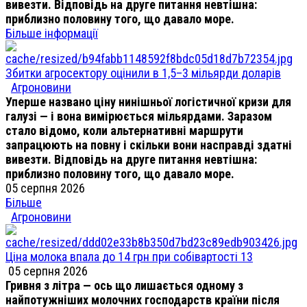
вивезти. Відповідь на друге питання невтішна:
приблизно половину того, що давало море.
Більше інформації
Збитки агросектору оцінили в 1,5–3 мільярди доларів
Агроновини
Уперше названо ціну нинішньої логістичної кризи для
галузі — і вона вимірюється мільярдами. Заразом
стало відомо, коли альтернативні маршрути
запрацюють на повну і скільки вони насправді здатні
вивезти. Відповідь на друге питання невтішна:
приблизно половину того, що давало море.
05 серпня 2026
Більше
Агроновини
Ціна молока впала до 14 грн при собівартості 13
05 серпня 2026
Гривня з літра — ось що лишається одному з
найпотужніших молочних господарств країни після