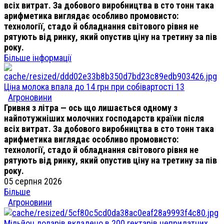
всіх витрат. За добового виробництва в сто тонн така
арифметика виглядає особливо промовисто:
технології, стадо й обладнання світового рівня не
рятують від ринку, який опустив ціну на третину за пів
року.
Більше інформації
Ціна молока впала до 14 грн при собівартості 13
Агроновини
Гривня з літра — ось що лишається одному з
найпотужніших молочних господарств країни після
всіх витрат. За добового виробництва в сто тонн така
арифметика виглядає особливо промовисто:
технології, стадо й обладнання світового рівня не
рятують від ринку, який опустив ціну на третину за пів
року.
05 серпня 2026
Більше
Агроновини
Мільйон доларів вкладено в 200 гектарів непридатних